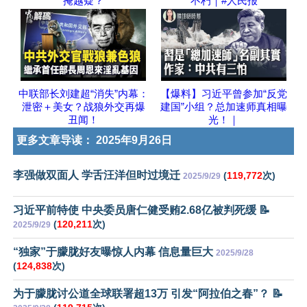
掩越疑？
不朽｜#人民报
中联部长刘建超“消失”内幕：
【爆料】习近平曾参加“反党
泄密＋美女？战狼外交再爆
建国”小组？总加速师真相曝
丑闻！
光！｜
更多文章导读：
2025年9月26日
李强做双面人 学舌汪洋但时过境迁
(
119,772
次)
2025/9/29
习近平前特使 中央委员唐仁健受贿2.68亿被判死缓 📝
(
120,211
次)
2025/9/29
“独家”于朦胧好友曝惊人内幕 信息量巨大
2025/9/28
(
124,838
次)
为于朦胧讨公道全球联署超13万 引发“阿拉伯之春”？ 📝