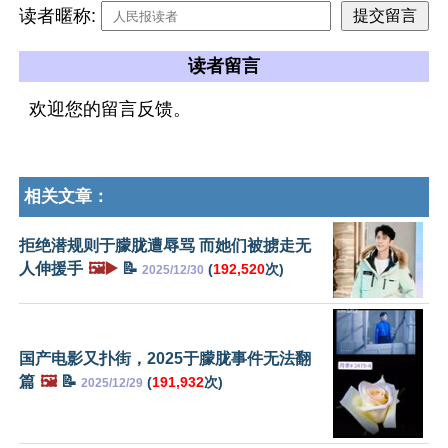
读者暱称:
读者留言
欢迎您的留言反馈。
相关文章：
拒绝潜规则于朦胧遭辱骂 而她们被掳走无
人伸援手
🖼️▶️
📝
(
192,520
次)
2025/12/30
国产电影又扑街，2025于朦胧事件无法翻
篇
🖼️
📝
(
191,932
次)
2025/12/29