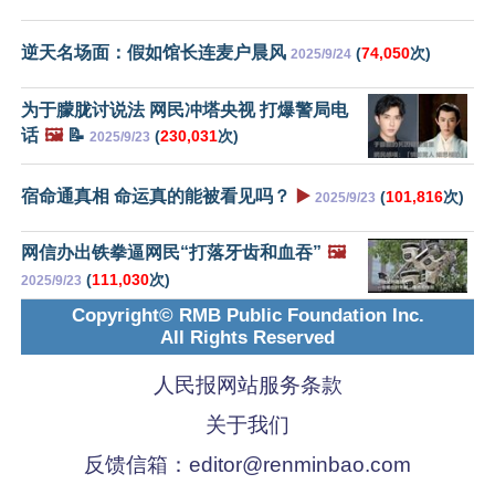
逆天名场面：假如馆长连麦户晨风
(
74,050
次)
2025/9/24
为于朦胧讨说法 网民冲塔央视 打爆警局电
话
🖼️
📝
(
230,031
次)
2025/9/23
宿命通真相 命运真的能被看见吗？
▶️
(
101,816
次)
2025/9/23
网信办出铁拳逼网民“打落牙齿和血吞”
🖼️
(
111,030
次)
2025/9/23
Copyright© RMB Public Foundation Inc.
All Rights Reserved
人民报网站服务条款
关于我们
反馈信箱：
editor@renminbao.com