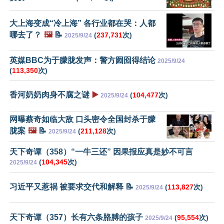
大上海变成“冷上海” 各行业都在哭：人都
哪去了？
🖼️
📝
(
237,731
次)
2025/9/24
英媒BBC为于朦胧发声：警方囫囵得结论
2025/9/24
(
113,350
次)
香河奶奶肉身不腐之谜
▶️
(
104,477
次)
2025/9/24
网曝蔡奇如临大敌 口头密令全国封杀于朦
胧案
🖼️
📝
(
211,128
次)
2025/9/24
天下奇谭（358）“一牛三还” 因果报应真是妙不可言
(
104,345
次)
2025/9/24
习近平又惹祸 被要求交代和解释 📝
(
113,827
次)
2025/9/24
天下奇谭（357）长有六条胳膊的孩子
(
95,554
次)
2025/9/24