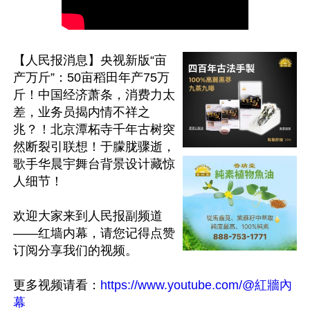
【人民报消息】央视新版“亩
产万斤”：50亩稻田年产75万
斤！中国经济萧条，消费力太
差，业务员揭内情不祥之
兆？！北京潭柘寺千年古树突
然断裂引联想！于朦胧骤逝，
歌手华晨宇舞台背景设计藏惊
人细节！

欢迎大家来到人民报副频道
——红墙内幕，请您记得点赞
订阅分享我们的视频。

更多视频请看：
https://www.youtube.com/@紅牆內
幕