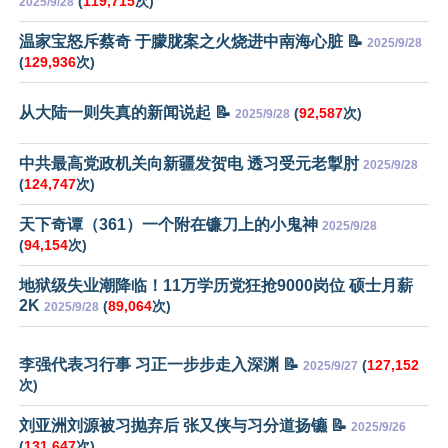
(
119,715
次)
2025/9/28
温家宝怒斥蔡奇 于朦胧案之火烧进中南海心脏 📝
2025/9/28
(
129,936
次)
从大陆一则失真的新闻说起 📝
(
92,587
次)
2025/9/28
中共最高党政机关向新疆发贺电 透习受元老掣肘
2025/9/28
(
124,747
次)
天下奇谭（361）一个附在镰刀上的小鬼神
2025/9/28
(
94,154
次)
地狱级失业潮降临！11万学历党狂抢9000岗位 硕士月薪
2K
(
89,064
次)
2025/9/28
李强代表习行事 习正一步步走入深渊 📝
(
127,152
2025/9/27
次)
刘亚洲刘源被习抛弃后 张又侠与习分道扬镳 📝
2025/9/26
(
131,647
次)