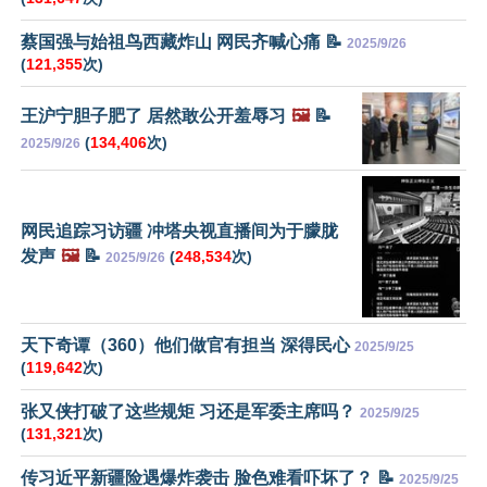
蔡国强与始祖鸟西藏炸山 网民齐喊心痛 📝
2025/9/26
(
121,355
次)
王沪宁胆子肥了 居然敢公开羞辱习
🖼️
📝
(
134,406
次)
2025/9/26
网民追踪习访疆 冲塔央视直播间为于朦胧
发声
🖼️
📝
(
248,534
次)
2025/9/26
天下奇谭（360）他们做官有担当 深得民心
2025/9/25
(
119,642
次)
张又侠打破了这些规矩 习还是军委主席吗？
2025/9/25
(
131,321
次)
传习近平新疆险遇爆炸袭击 脸色难看吓坏了？ 📝
2025/9/25