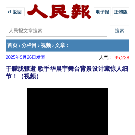
↺ 返回 
电子报
正體版
首页
分栏目
视频
文章
›
›
›
：
2025年9月26日
发表
人气：
95,228
于朦胧骤逝 歌手华晨宇舞台背景设计藏惊人细
节！（视频）