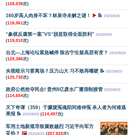
(
128,038
次)
160岁高人肉身不坏？林泉寺未解之谜！
▶️
📝
2025/9/25
(
118,061
次)
“象棋反腐第一案”VS“脱贫取得全面胜利”
2025/9/25
(
119,010
次)
台北—上海论坛紧急喊停 陈吉宁生疑高层有变？
2025/9/25
(
120,386
次)
央视暗示习要离场？压力山大 习不敢再嘴硬 📝
2025/9/25
(
125,730
次)
政府公然抢夺民企! 贵州8亿废水厂遭强制接管
2025/9/25
(
114,654
次)
天下奇谭（359）于朦胧冤魂阳间难伸冤 杀人者为何难逃
果报 📝
(
114,497
次)
2025/9/25
军用土地新规导致腐败越烈 习近平向军方
妥协？
🖼️
(
207,925
次)
2025/9/25