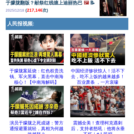
于朦胧翻版？献祭红线缠上迪丽热巴
🖼️
📝
(
217,146
次)
2025/12/18
人民报视频:
于朦胧案延烧：红色权贵洗
中国经济惨状惊人！活不下
钱、军火黑幕，直击中南海
去，吃不上饭的越来越多！
核心！【中南海解码】
百业萧条 ，一片哀嚎
演员于朦胧之死成谜：警方
震撼全美！查理柯克遇刺
通报避重就轻，真相为何越
后，支持者怒吼：他将永垂