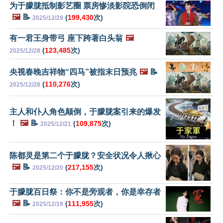
为于朦胧抵制影艺圈 票房惨淡影院恐倒闭
🖼️
📝
(
199,430
次)
2025/12/29
有一君王身带弓 座下跨著白头翁
🖼️
(
123,485
次)
2025/12/28
央视春晚吉祥物“四马”被指末日预兆
🖼️
📝
(
110,276
次)
2025/12/28
主人和仆人角色颠倒，于朦胧案引来的爆发
！
🖼️
📝
(
109,875
次)
2025/12/21
陈都灵是第二个于朦胧？安全状况令人揪心
🖼️
📝
(
217,155
次)
2025/12/20
于朦胧百日祭：你不是旁观者，你是幸存者
🖼️
📝
(
111,955
次)
2025/12/19