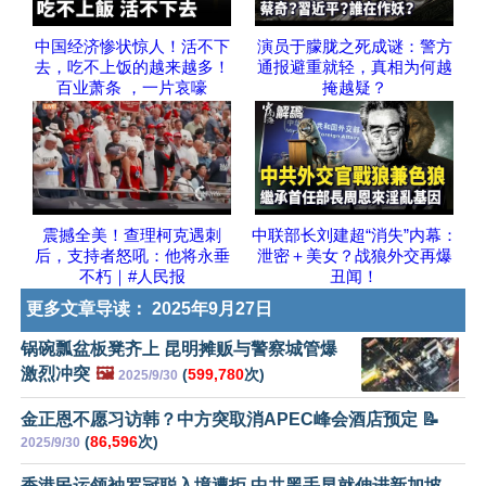
中国经济惨状惊人！活不下
演员于朦胧之死成谜：警方
去，吃不上饭的越来越多！
通报避重就轻，真相为何越
百业萧条 ，一片哀嚎
掩越疑？
震撼全美！查理柯克遇刺
中联部长刘建超“消失”内幕：
后，支持者怒吼：他将永垂
泄密＋美女？战狼外交再爆
不朽｜#人民报
丑闻！
更多文章导读：
2025年9月27日
锅碗瓢盆板凳齐上 昆明摊贩与警察城管爆
激烈冲突
🖼️
(
599,780
次)
2025/9/30
金正恩不愿习访韩？中方突取消APEC峰会酒店预定 📝
(
86,596
次)
2025/9/30
香港民运领袖罗冠聪入境遭拒 中共黑手早就伸进新加坡