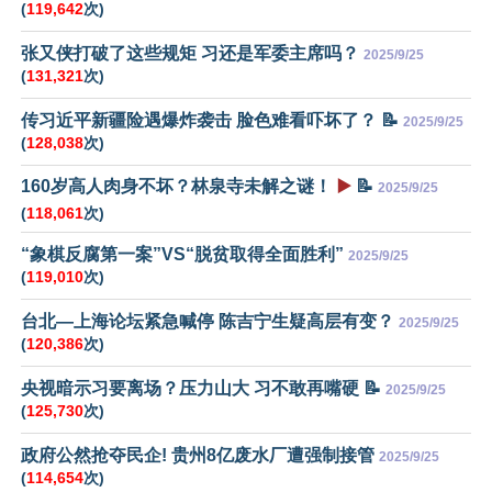
(
119,642
次)
张又侠打破了这些规矩 习还是军委主席吗？
2025/9/25
(
131,321
次)
传习近平新疆险遇爆炸袭击 脸色难看吓坏了？ 📝
2025/9/25
(
128,038
次)
160岁高人肉身不坏？林泉寺未解之谜！
▶️
📝
2025/9/25
(
118,061
次)
“象棋反腐第一案”VS“脱贫取得全面胜利”
2025/9/25
(
119,010
次)
台北—上海论坛紧急喊停 陈吉宁生疑高层有变？
2025/9/25
(
120,386
次)
央视暗示习要离场？压力山大 习不敢再嘴硬 📝
2025/9/25
(
125,730
次)
政府公然抢夺民企! 贵州8亿废水厂遭强制接管
2025/9/25
(
114,654
次)