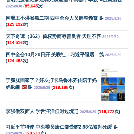
(
85,645
次)
2025/9/30
网曝王小洪喉癌二期 四中全会人员调整频繁 📝
2025/9/30
(
125,192
次)
天下奇谭（362）倚权势而辱善良者 天理不容
2025/9/30
(
114,516
次)
四中全会10月20日开 美联社：习近平退居二线
2025/9/29
(
124,453
次)
于朦胧回家了？好友打卡乌鲁木齐传陪于妈
妈返疆
🖼️
📝
(
219,188
次)
2025/9/29
李强做双面人 学舌汪洋但时过境迁
(
119,772
次)
2025/9/29
习近平前特使 中央委员唐仁健受贿2.68亿被判死缓 📝
(
120,211
次)
2025/9/29