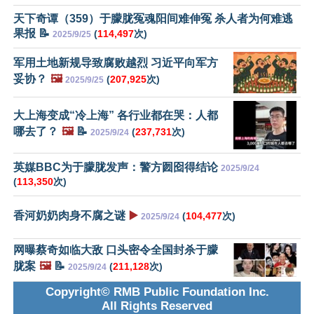
天下奇谭（359）于朦胧冤魂阳间难伸冤 杀人者为何难逃
果报 📝
(
114,497
次)
2025/9/25
军用土地新规导致腐败越烈 习近平向军方
妥协？
🖼️
(
207,925
次)
2025/9/25
大上海变成“冷上海” 各行业都在哭：人都
哪去了？
🖼️
📝
(
237,731
次)
2025/9/24
英媒BBC为于朦胧发声：警方囫囵得结论
2025/9/24
(
113,350
次)
香河奶奶肉身不腐之谜
▶️
(
104,477
次)
2025/9/24
网曝蔡奇如临大敌 口头密令全国封杀于朦
胧案
🖼️
📝
(
211,128
次)
2025/9/24
Copyright© RMB Public Foundation Inc.
All Rights Reserved