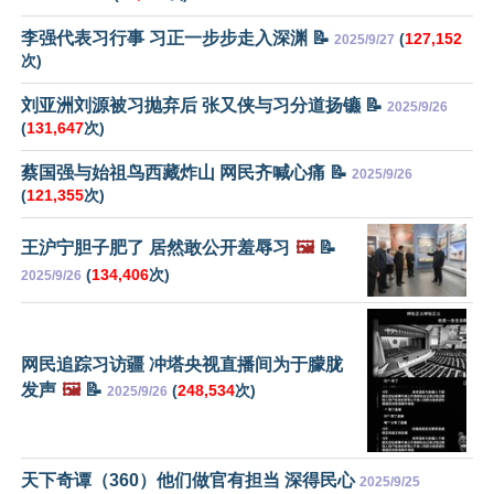
李强代表习行事 习正一步步走入深渊 📝
(
127,152
2025/9/27
次)
刘亚洲刘源被习抛弃后 张又侠与习分道扬镳 📝
2025/9/26
(
131,647
次)
蔡国强与始祖鸟西藏炸山 网民齐喊心痛 📝
2025/9/26
(
121,355
次)
王沪宁胆子肥了 居然敢公开羞辱习
🖼️
📝
(
134,406
次)
2025/9/26
网民追踪习访疆 冲塔央视直播间为于朦胧
发声
🖼️
📝
(
248,534
次)
2025/9/26
天下奇谭（360）他们做官有担当 深得民心
2025/9/25