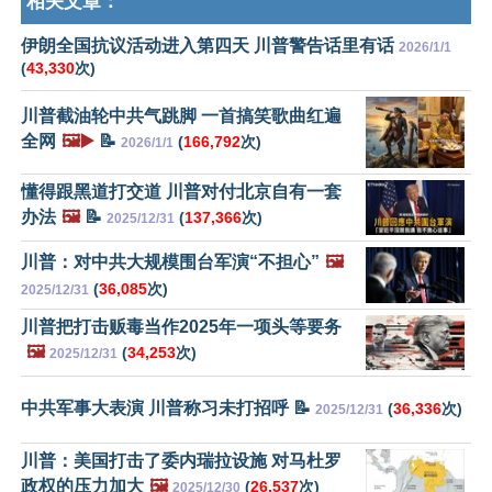
相关文章：
伊朗全国抗议活动进入第四天 川普警告话里有话
2026/1/1
(
43,330
次)
川普截油轮中共气跳脚 一首搞笑歌曲红遍
全网
🖼️▶️
📝
(
166,792
次)
2026/1/1
懂得跟黑道打交道 川普对付北京自有一套
办法
🖼️
📝
(
137,366
次)
2025/12/31
川普：对中共大规模围台军演“不担心”
🖼️
(
36,085
次)
2025/12/31
川普把打击贩毒当作2025年一项头等要务
🖼️
(
34,253
次)
2025/12/31
中共军事大表演 川普称习未打招呼 📝
(
36,336
次)
2025/12/31
川普：美国打击了委内瑞拉设施 对马杜罗
政权的压力加大
🖼️
(
26,537
次)
2025/12/30