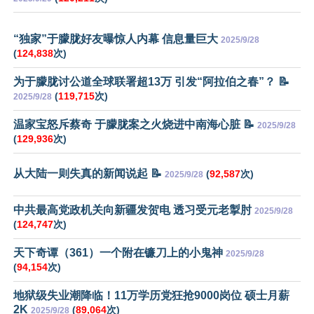
“独家”于朦胧好友曝惊人内幕 信息量巨大
2025/9/28
(
124,838
次)
为于朦胧讨公道全球联署超13万 引发“阿拉伯之春”？ 📝
(
119,715
次)
2025/9/28
温家宝怒斥蔡奇 于朦胧案之火烧进中南海心脏 📝
2025/9/28
(
129,936
次)
从大陆一则失真的新闻说起 📝
(
92,587
次)
2025/9/28
中共最高党政机关向新疆发贺电 透习受元老掣肘
2025/9/28
(
124,747
次)
天下奇谭（361）一个附在镰刀上的小鬼神
2025/9/28
(
94,154
次)
地狱级失业潮降临！11万学历党狂抢9000岗位 硕士月薪
2K
(
89,064
次)
2025/9/28