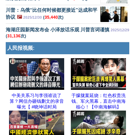
川普：乌俄“比任何时候都更接近”达成和平
协议
🖼️
(
35,440
次)
2025/12/30
海湖庄园新闻发布会 小泽放话乐观 川普言词谨慎
2025/12/29
(
31,136
次)
人民报视频:
中美关系习与李强谁说了
于朦胧案延烧：红色权贵洗
算？网信办砸钱删文的录音
钱、军火黑幕，直击中南海
曝光【 #晓坤话时局
核心！【中南海解码】