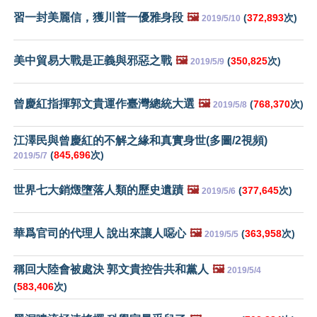
習一封美麗信，獲川普一優雅身段
🖼️
(
372,893
次)
2019/5/10
美中貿易大戰是正義與邪惡之戰
🖼️
(
350,825
次)
2019/5/9
曾慶紅指揮郭文貴運作臺灣總統大選
🖼️
(
768,370
次)
2019/5/8
江澤民與曾慶紅的不解之緣和真實身世(多圖/2視頻)
(
845,696
次)
2019/5/7
世界七大銷燬墮落人類的歷史遺蹟
🖼️
(
377,645
次)
2019/5/6
華爲官司的代理人 說出來讓人噁心
🖼️
(
363,958
次)
2019/5/5
稱回大陸會被處決 郭文貴控告共和黨人
🖼️
2019/5/4
(
583,406
次)