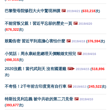
巴黎聖母院慘烈大火中驚現神蹟
🖼️
(
633,218
次)
2019/4/21
不能背叛父親！習近平忘卻的歷史一頁
🖼️
2019/4/20
(
676,322
次)
鼓勵告密 習近平到底擔心害怕什麼
🖼️
(
376,594
次)
2019/4/18
小笑話：周永康給意總理天價離婚支招兒
🖼️
2019/4/16
(
498,315
次)
2020沒戲！當代武則天 沒有國運籤
🖼️▶️
(
518,896
2019/4/15
次)
不奇怪！2千年前古印度竟有自行車
🖼️
(
245,522
次)
2019/4/13
特斯拉見利忘義 被中共砍的第二刀見骨
🖼️
2019/4/10
(
393,677
次)