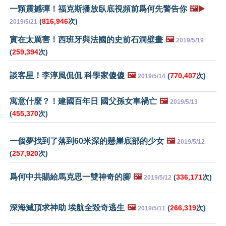
一顆震撼彈！福克斯播放臥底視頻前爲何先警告你
🖼️▶️
(
816,946
次)
2019/5/21
實在太厲害！西班牙與法國的史前石洞壁畫
🖼️
2019/5/19
(
259,394
次)
談客星！李淳風侃侃 科學家傻傻
🖼️
(
770,407
次)
2019/5/14
寓意什麼？！建國百年日 國父孫女車禍亡
🖼️
2019/5/13
(
455,370
次)
一個夢找到了落到60米深的懸崖底部的少女
🖼️
2019/5/12
(
257,920
次)
爲何中共賜給馬克思一雙神奇的腳
🖼️
(
336,171
次)
2019/5/12
深海滅頂求神助 埃航全毀奇逃生
🖼️
(
266,319
次)
2019/5/11