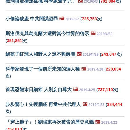
黑洞噴流極速搖擺 科學家暈乎兒了
🖼️
(
702,884
次)
2019/5/3
小偷論破產 中共間諜認罪
🖼️
(
725,753
次)
2019/5/2
斯洛伐克與烏克蘭大選對當今世界的啓示
🖼️
2019/4/30
(
351,851
次)
綠孩子紅球人和野人之迷不難解開
🖼️
(
243,047
次)
2019/4/29
科學家發現了一個前所未知的矮人種
🖼️
(
229,634
2019/4/28
次)
首現恐龍末日細節 人別妄自尊大
🖼️
(
737,110
次)
2019/4/25
步步驚心！先摸腦袋 再當中共代理人
🖼️
(
384,444
2019/4/23
次)
「穿上褲子」！劉強東再次被告的歷史意義
🖼️
2019/4/22
(
757,813
次)