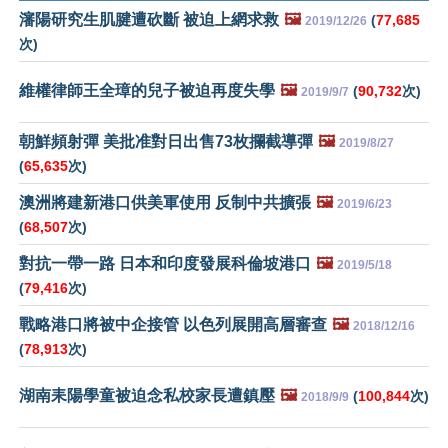
瀋陽研究生肌腱遭砍斷 被迫上網求救
🖼️
(
77,685
2019/12/26
次)
維權律師王全璋的兒子被迫再度失學
🖼️
(
90,732
次)
2019/9/7
朝鮮頻射彈 美批准對日出售73枚攔截導彈
🖼️
2019/8/27
(
65,635
次)
澳洲將建新港口供美軍使用 反制中共擴張
🖼️
2019/6/23
(
68,507
次)
對抗一帶一路 日本和印度發展科倫坡港口
🖼️
2019/5/18
(
79,416
次)
戰略港口將被中企接管 以色列展開高層審查
🖼️
2018/12/16
(
78,913
次)
湖南耒陽學童被迫念私校家長遭鎮壓
🖼️
(
100,844
次)
2018/9/9