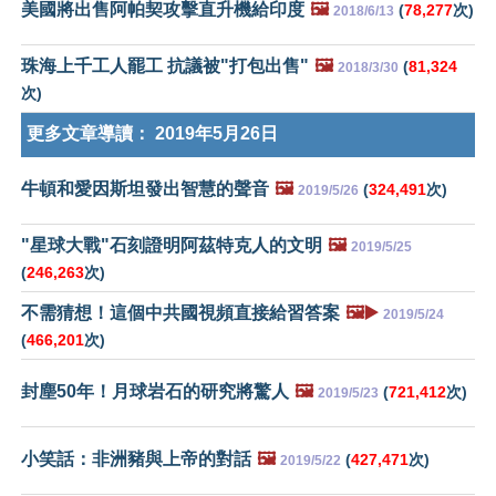
美國將出售阿帕契攻擊直升機給印度
🖼️
(
78,277
次)
2018/6/13
珠海上千工人罷工 抗議被"打包出售"
🖼️
(
81,324
2018/3/30
次)
更多文章導讀：
2019年5月26日
牛頓和愛因斯坦發出智慧的聲音
🖼️
(
324,491
次)
2019/5/26
"星球大戰"石刻證明阿茲特克人的文明
🖼️
2019/5/25
(
246,263
次)
不需猜想！這個中共國視頻直接給習答案
🖼️▶️
2019/5/24
(
466,201
次)
封塵50年！月球岩石的研究將驚人
🖼️
(
721,412
次)
2019/5/23
小笑話：非洲豬與上帝的對話
🖼️
(
427,471
次)
2019/5/22