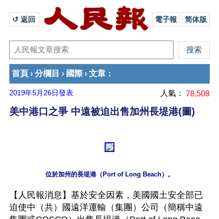
↺ 返回 
電子報
简体版
首頁
分欄目
國際
文章
›
›
›
：
2019年5月26日
發表
人氣：
78,508
美中港口之爭 中遠被迫出售加州長堤港(圖)
【人民報消息】基於安全因素，美國國土安全部已
迫使中（共）國遠洋運輸（集團）公司（簡稱中遠