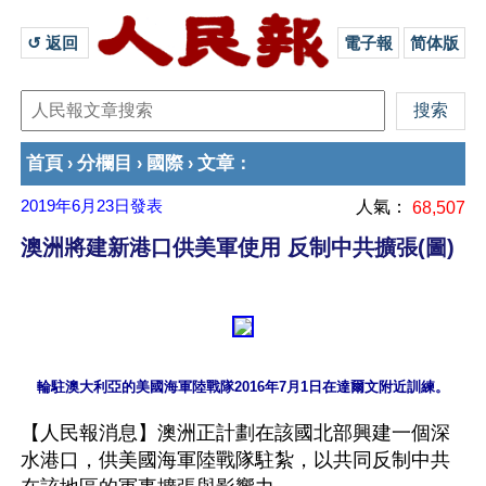
↺ 返回 
電子報
简体版
首頁
分欄目
國際
文章
›
›
›
：
2019年6月23日
發表
人氣：
68,507
澳洲將建新港口供美軍使用 反制中共擴張(圖)
【人民報消息】澳洲正計劃在該國北部興建一個深
水港口，供美國海軍陸戰隊駐紮，以共同反制中共