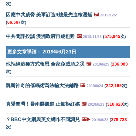
次)
因應中共威脅 美軍訂造9艘最先進核潛艇
🖼️
2019/12/2
(
66,567
次)
中共間諜投誠 澳洲政府再跪也難
🖼️
(
575,945
次)
2019/11/28
更多文章導讀：
2019年6月23日
他拒絕這種方式報恩 全家免滅頂之災
🖼️
(
236,983
2019/6/25
次)
魏斯神奇的催眠術爲法輪大法鋪路
🖼️
(
242,199
次)
2019/6/24
真愛臺灣！暴雨襲凱道 正氣拒紅媒
🖼️
(
318,620
次)
2019/6/23
？BBC中文網與英文網咋不同調兒
🖼️▶️
(
379,733
2019/6/22
次)