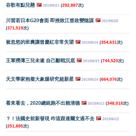
谷歌有點兒懸
🖼️
(
292,887
次)
2019/6/21
川習若日本G20會面 即挫敗江曾政變陰謀
🖼️
2019/6/20
(
371,519
次)
被忽悠的班農讓曾慶紅非常失望
🖼️
(
354,631
次)
2019/6/16
王軍撈薄三兒未遂 自己斷戟沉底
🖼️
(
744,520
次)
2019/6/15
天文學家抱着大象腿研究超新星
🖼️
(
664,076
次)
2019/6/14
看來看去，2020總統跑不出賴清德
🖼️
(
348,018
次)
2019/6/13
？！法國史前新發現 咋這跟達爾文過不去
🖼️
2019/6/12
(
251,895
次)