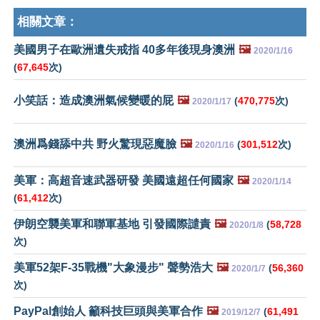
相關文章：
美國男子在歐洲遺失戒指 40多年後現身澳洲
🖼️
2020/1/16
(
67,645
次)
小笑話：造成澳洲氣候變暖的屁
🖼️
(
470,775
次)
2020/1/17
澳洲爲錢舔中共 野火驚現惡魔臉
🖼️
(
301,512
次)
2020/1/16
美軍：高超音速武器研發 美國遠超任何國家
🖼️
2020/1/14
(
61,412
次)
伊朗空襲美軍和聯軍基地 引發國際譴責
🖼️
(
58,728
2020/1/8
次)
美軍52架F-35戰機"大象漫步" 聲勢浩大
🖼️
(
56,360
2020/1/7
次)
PayPal創始人 籲科技巨頭與美軍合作
🖼️
(
61,491
2019/12/7