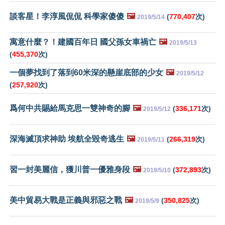
談客星！李淳風侃侃 科學家傻傻
🖼️
(
770,407
次)
2019/5/14
寓意什麼？！建國百年日 國父孫女車禍亡
🖼️
2019/5/13
(
455,370
次)
一個夢找到了落到60米深的懸崖底部的少女
🖼️
2019/5/12
(
257,920
次)
爲何中共賜給馬克思一雙神奇的腳
🖼️
(
336,171
次)
2019/5/12
深海滅頂求神助 埃航全毀奇逃生
🖼️
(
266,319
次)
2019/5/11
習一封美麗信，獲川普一優雅身段
🖼️
(
372,893
次)
2019/5/10
美中貿易大戰是正義與邪惡之戰
🖼️
(
350,825
次)
2019/5/9