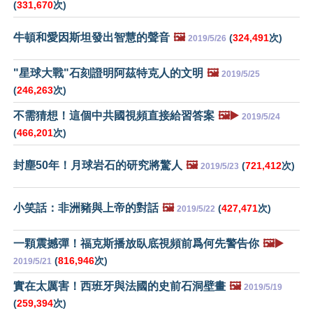
(
331,670
次)
牛頓和愛因斯坦發出智慧的聲音
🖼️
(
324,491
次)
2019/5/26
"星球大戰"石刻證明阿茲特克人的文明
🖼️
2019/5/25
(
246,263
次)
不需猜想！這個中共國視頻直接給習答案
🖼️▶️
2019/5/24
(
466,201
次)
封塵50年！月球岩石的研究將驚人
🖼️
(
721,412
次)
2019/5/23
小笑話：非洲豬與上帝的對話
🖼️
(
427,471
次)
2019/5/22
一顆震撼彈！福克斯播放臥底視頻前爲何先警告你
🖼️▶️
(
816,946
次)
2019/5/21
實在太厲害！西班牙與法國的史前石洞壁畫
🖼️
2019/5/19
(
259,394
次)