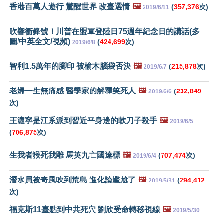
香港百萬人遊行 驚醒世界 改臺選情
🖼️
(
357,376
次)
2019/6/11
吹響衝鋒號！川普在盟軍登陸日75週年紀念日的講話(多
圖/中英全文/視頻)
(
424,699
次)
2019/6/8
智利1.5萬年的腳印 被榆木腦袋否決
🖼️
(
215,878
次)
2019/6/7
老婦一生無痛感 醫學家的解釋笑死人
🖼️
(
232,849
2019/6/6
次)
王滬寧是江系派到習近平身邊的軟刀子殺手
🖼️
2019/6/5
(
706,875
次)
生我者猴死我雕 馬英九亡國達標
🖼️
(
707,474
次)
2019/6/4
潛水員被奇風吹到荒島 進化論尷尬了
🖼️
(
294,412
2019/5/31
次)
福克斯11臺點到中共死穴 劉欣受命轉移視線
🖼️
2019/5/30