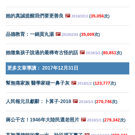
她的真誠提醒我們要更善良
🖼️
(
35,056
次)
2018/3/13
品德教育：一鍋貢丸湯
🖼️
(
35,009
次)
2018/2/26
她徵集孩子說過的最稀奇古怪的話
🖼️
(
80,851
次)
2018/3/1
更多文章導讀：
2017年12月31日
幫無痛家族 醫學家碰一鼻子灰
🖼️
(
123,777
次)
2018/1/2
人民報元旦獻辭：卜算子·2018
🖼️
(
270,746
次)
2018/1/1
蔣公千古！1946年大陸民選老照片
🖼️
(
279,342
次)
2018/1/1