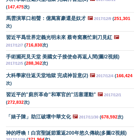
(
147,475
次)
馬雲演單口相聲：億萬富豪還是奴才
🖼️
(
251,301
2017/12/9
次)
習近平爲世界定義光明未來 蔡奇窩裏忙刺刀見紅
🖼️
(
716,830
次)
2017/12/7
手術瀕死見天堂 美國女子接使命再返人間(圖/2視頻)
(
288,362
次)
2017/12/5
大科學家往返天堂地獄 完成神旨意(2)
🖼️
(
166,424
2017/12/4
次)
習近平的"廁所革命"和軍官的"活塞運動"
🖼️
2017/12/1
(
272,832
次)
「婊子陳」助江破壞中華文化
🖼️
(
678,592
次)
2017/11/30
神的呼喚！白宮聖誕節重返200年悠久傳統(多圖/2視頻)
(
371,964
次)
2017/11/29