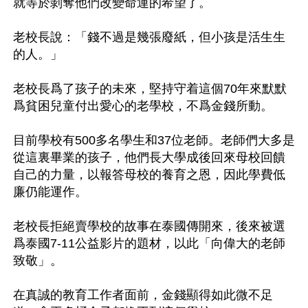
就等於剝奪他們改變命運的希望了。

老校長說：「錢不過是幾張廢紙，但小孩是活生生
的人。」

老校長爲了孩子的未來，堅持守着這個70年來默默
爲貧困兒童付出愛心的老學校，不爲金錢所動。

目前學校有500多名學生和37位老師。老師們大多是
從這裏畢業的孩子，他們長大學成後回來母校回饋
自己的力量，以報答母校的養育之恩，因此學費低
廉仍能運作。

老校長拒絕賣學校的故事在泰國傳開來，後來被選
爲泰國7-11公益影片的題材，以此「向偉大的老師
致敬」。

在真誠的教育工作者面前，金錢顯得如此微不足