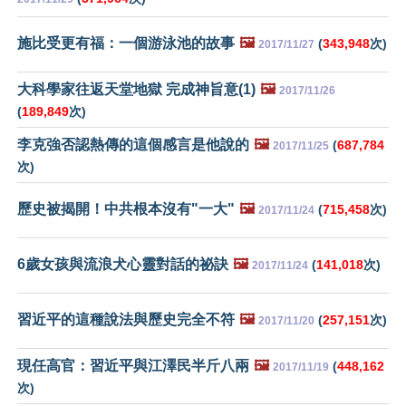
施比受更有福：一個游泳池的故事
🖼️
(
343,948
次)
2017/11/27
大科學家往返天堂地獄 完成神旨意(1)
🖼️
2017/11/26
(
189,849
次)
李克強否認熱傳的這個感言是他說的
🖼️
(
687,784
2017/11/25
次)
歷史被揭開！中共根本沒有"一大"
🖼️
(
715,458
次)
2017/11/24
6歲女孩與流浪犬心靈對話的祕訣
🖼️
(
141,018
次)
2017/11/24
習近平的這種說法與歷史完全不符
🖼️
(
257,151
次)
2017/11/20
現任高官：習近平與江澤民半斤八兩
🖼️
(
448,162
2017/11/19
次)