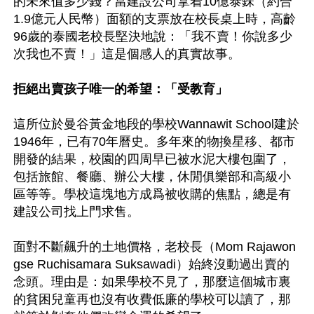
的未來值多少錢？當建設公司拿着10億泰銖（約合
1.9億元人民幣）面額的支票放在校長桌上時，高齡
96歲的泰國老校長堅決地說：「我不賣！你說多少
次我也不賣！」這是個感人的真實故事。

拒絕出賣孩子唯一的希望：「受教育」
這所位於曼谷黃金地段的學校Wannawit School建於
1946年，已有70年曆史。多年來的物換星移、都市
開發的結果，校園的四周早已被水泥大樓包圍了，
包括旅館、餐廳、辦公大樓，休閒俱樂部和高級小
區等等。學校這塊地方成爲被收購的焦點，總是有
建設公司找上門求售。

面對不斷飆升的土地價格，老校長（Mom Rajawon
gse Ruchisamara Suksawadi）始終沒動過出賣的
念頭。理由是：如果學校不見了，那麼這個城市裏
的貧困兒童再也沒有收費低廉的學校可以讀了，那