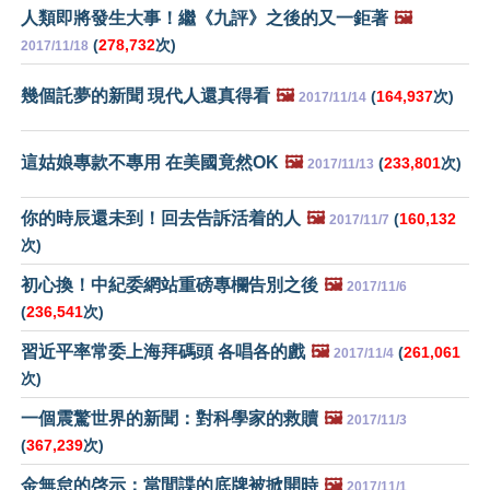
人類即將發生大事！繼《九評》之後的又一鉅著
🖼️
(
278,732
次)
2017/11/18
幾個託夢的新聞 現代人還真得看
🖼️
(
164,937
次)
2017/11/14
這姑娘專款不專用 在美國竟然OK
🖼️
(
233,801
次)
2017/11/13
你的時辰還未到！回去告訴活着的人
🖼️
(
160,132
2017/11/7
次)
初心換！中紀委網站重磅專欄告別之後
🖼️
2017/11/6
(
236,541
次)
習近平率常委上海拜碼頭 各唱各的戲
🖼️
(
261,061
2017/11/4
次)
一個震驚世界的新聞：對科學家的救贖
🖼️
2017/11/3
(
367,239
次)
金無怠的啓示：當間諜的底牌被掀開時
🖼️
2017/11/1