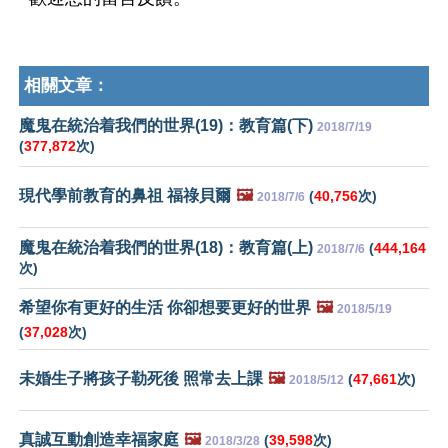
相關文章：
魔鬼在統治着我們的世界(19)：教育篇(下)
2018/7/19
(
377,872
次)
現代學前教育的鼻祖 福祿貝爾
🖼️
(
40,756
次)
2018/7/6
魔鬼在統治着我們的世界(18)：教育篇(上)
(
444,164
2018/7/6
次)
希望你有更好的生活 你卻想要更好的世界
🖼️
2018/5/19
(
37,028
次)
未婚生子將孩子勒死後 照常去上課
🖼️
(
47,661
次)
2018/5/12
真誠互動創造幸福家庭
🖼️
(
39,598
次)
2018/3/28