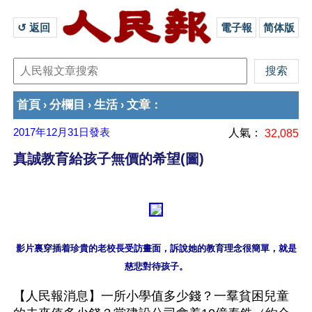
↺ 返回 
電子報
简体版
首頁
分欄目
生活
文章
›
›
›
：
2017年12月31日
發表
人氣：
32,085
真誠教育給孩子無價的希望(圖)
影片裏穿插着珍貴的老校長受訪畫面，訴說她的教育理念很簡單，就是
【人民報消息】一所小學值多少錢？一羣貧困兒童