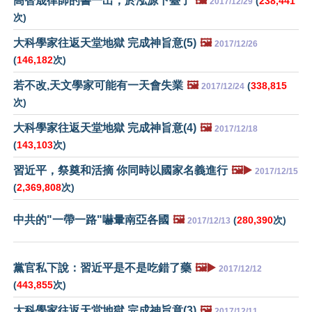
高智晟律師的書一出，於泓源下臺了
🖼️
(
238,441
2017/12/29
次)
大科學家往返天堂地獄 完成神旨意(5)
🖼️
2017/12/26
(
146,182
次)
若不改,天文學家可能有一天會失業
🖼️
(
338,815
2017/12/24
次)
大科學家往返天堂地獄 完成神旨意(4)
🖼️
2017/12/18
(
143,103
次)
習近平，祭奠和活摘 你同時以國家名義進行
🖼️▶️
2017/12/15
(
2,369,808
次)
中共的"一帶一路"嚇暈南亞各國
🖼️
(
280,390
次)
2017/12/13
黨官私下說：習近平是不是吃錯了藥
🖼️▶️
2017/12/12
(
443,855
次)
大科學家往返天堂地獄 完成神旨意(3)
🖼️
2017/12/11