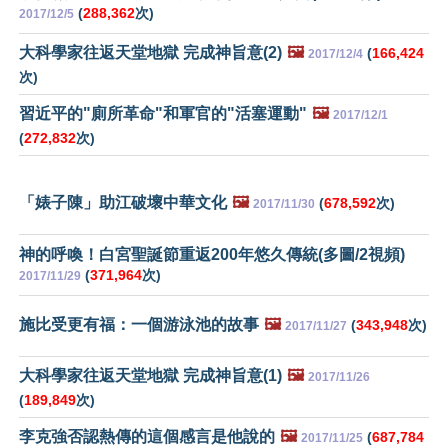
(
288,362
次)
2017/12/5
大科學家往返天堂地獄 完成神旨意(2)
🖼️
(
166,424
2017/12/4
次)
習近平的"廁所革命"和軍官的"活塞運動"
🖼️
2017/12/1
(
272,832
次)
「婊子陳」助江破壞中華文化
🖼️
(
678,592
次)
2017/11/30
神的呼喚！白宮聖誕節重返200年悠久傳統(多圖/2視頻)
(
371,964
次)
2017/11/29
施比受更有福：一個游泳池的故事
🖼️
(
343,948
次)
2017/11/27
大科學家往返天堂地獄 完成神旨意(1)
🖼️
2017/11/26
(
189,849
次)
李克強否認熱傳的這個感言是他說的
🖼️
(
687,784
2017/11/25