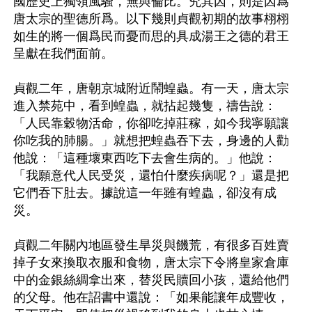
國歷史上獨領風騷，無與倫比。究其因，則是因爲
唐太宗的聖德所爲。以下幾則貞觀初期的故事栩栩
如生的將一個爲民而憂而思的具成湯王之德的君王
呈獻在我們面前。

貞觀二年，唐朝京城附近鬧蝗蟲。有一天，唐太宗
進入禁苑中，看到蝗蟲，就拈起幾隻，禱告說：
「人民靠穀物活命，你卻吃掉莊稼，如今我寧願讓
你吃我的肺腸。」就想把蝗蟲吞下去，身邊的人勸
他說：「這種壞東西吃下去會生病的。」他說：
「我願意代人民受災，還怕什麼疾病呢？」還是把
它們吞下肚去。據說這一年雖有蝗蟲，卻沒有成
災。

貞觀二年關內地區發生旱災與饑荒，有很多百姓賣
掉子女來換取衣服和食物，唐太宗下令將皇家倉庫
中的金銀絲綢拿出來，替災民贖回小孩，還給他們
的父母。他在詔書中還說：「如果能讓年成豐收，