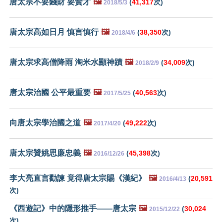
唐太宗不要錢財 要賢才
🖼️
(
41,317
次)
2018/5/3
唐太宗高如日月 慎言慎行
🖼️
(
38,350
次)
2018/4/6
唐太宗求高僧降雨 淘米水顯神蹟
🖼️
(
34,009
次)
2018/2/9
唐太宗治國 公平最重要
🖼️
(
40,563
次)
2017/5/25
向唐太宗學治國之道
🖼️
(
49,222
次)
2017/4/20
唐太宗贊姚思廉忠義
🖼️
(
45,398
次)
2016/12/26
李大亮直言勸諫 竟得唐太宗賜《漢紀》
🖼️
(
20,591
2016/4/13
次)
《西遊記》中的隱形推手——唐太宗
🖼️
(
30,024
2015/12/22
次)