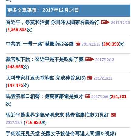
更多文章導讀：
2017年12月14日
習近平，祭奠和活摘 你同時以國家名義進行
🖼️▶️
2017/12/15
(
2,369,808
次)
中共的"一帶一路"嚇暈南亞各國
🖼️
(
280,390
次)
2017/12/13
黨官私下說：習近平是不是吃錯了藥
🖼️▶️
2017/12/12
(
443,855
次)
大科學家往返天堂地獄 完成神旨意(3)
🖼️
2017/12/11
(
147,475
次)
馬雲演單口相聲：億萬富豪還是奴才
🖼️
(
251,301
2017/12/9
次)
習近平爲世界定義光明未來 蔡奇窩裏忙刺刀見紅
🖼️
(
716,830
次)
2017/12/7
手術瀕死見天堂 美國女子接使命再返人間(圖/2視頻)