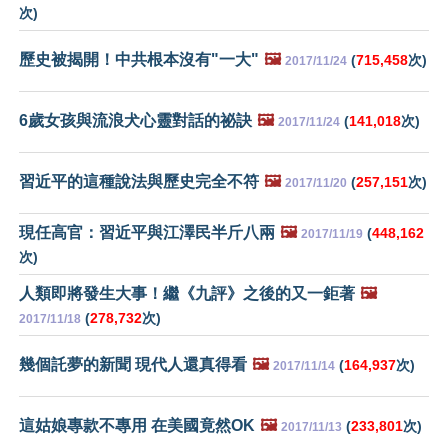
次)
歷史被揭開！中共根本沒有"一大"
🖼️
(
715,458
次)
2017/11/24
6歲女孩與流浪犬心靈對話的祕訣
🖼️
(
141,018
次)
2017/11/24
習近平的這種說法與歷史完全不符
🖼️
(
257,151
次)
2017/11/20
現任高官：習近平與江澤民半斤八兩
🖼️
(
448,162
2017/11/19
次)
人類即將發生大事！繼《九評》之後的又一鉅著
🖼️
(
278,732
次)
2017/11/18
幾個託夢的新聞 現代人還真得看
🖼️
(
164,937
次)
2017/11/14
這姑娘專款不專用 在美國竟然OK
🖼️
(
233,801
次)
2017/11/13