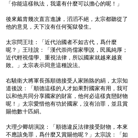
「你能這樣執法，我還有什麼可以擔心的呢！」

後來戴胄幾次直言進諫，滔滔不絕，太宗都聽從了
他的意見，天下沒有任何冤獄發生。 

太宗問王珪：「近代治國者不如古代，爲什麼
呢？」王珪說：「漢代崇尚儒家學說，民風純厚；
近代輕視儒學、重視法律，所以國家就越來越衰
敗。」太宗表示同意這種說法。 

右驍衛大將軍長孫順德接受人家賄賂的絹，太宗知
道後說：「順德這樣的人才如果對國家有用，我可
以和他共同分享國家的財富，他何必這樣貪戀財物
呢！」太宗愛惜他有功於國家，沒有治罪，並且賞
賜他數十匹絹。

大理少卿胡演說：「順德違反法律接受財物，本來
不應該免罪，爲什麼又賞賜他呢？」太宗說：「如