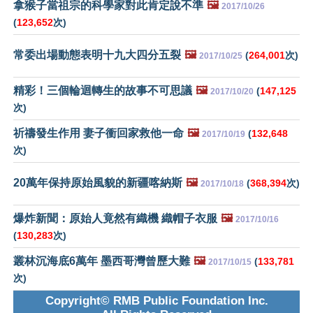
拿猴子當祖宗的科學家對此肯定說不準
🖼️
2017/10/26
(
123,652
次)
常委出場動態表明十九大四分五裂
🖼️
(
264,001
次)
2017/10/25
精彩！三個輪迴轉生的故事不可思議
🖼️
(
147,125
2017/10/20
次)
祈禱發生作用 妻子衝回家救他一命
🖼️
(
132,648
2017/10/19
次)
20萬年保持原始風貌的新疆喀納斯
🖼️
(
368,394
次)
2017/10/18
爆炸新聞：原始人竟然有織機 織帽子衣服
🖼️
2017/10/16
(
130,283
次)
叢林沉海底6萬年 墨西哥灣曾歷大難
🖼️
(
133,781
2017/10/15
次)
Copyright© RMB Public Foundation Inc.