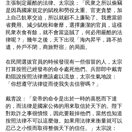
主張制定嚴酷的法律。太宗說：「民衆之所以偷竊
是因爲國家規定的賦稅和勞役太重、官吏貪婪，加
上自己飢寒交迫，所以就顧不上廉恥了。我應當節
省費用、減少賦稅和奢靡，選擇廉潔的官員，這樣
民衆衣食有餘，就不會當盜賊了，何必用嚴酷的法
律呢？」幾年之後，天下出現「海內昇平，路不拾
遺，外戶不閉，商旅野宿」的局面。 

在民間選拔官員的時候發現有一些假冒的人，太宗
打算按照已經發布的命令處死他們。兵部郎中戴胄
勸阻說按照法律應該處以流放，太宗生氣地說：
「你想遵守法律從而使我失去信譽嗎？」

戴胄說：「皇帝的命令是出於一時的喜怒而下達
的，而法律是國家公佈的用來取信於天下的。陛下
對欺詐之事很憤恨，因此要殺掉他們，當然也知道
按照法律不可以這麼做。如果用法律來衡量就可以
忍己之小恨而取得整個天下的信任。」太宗說：