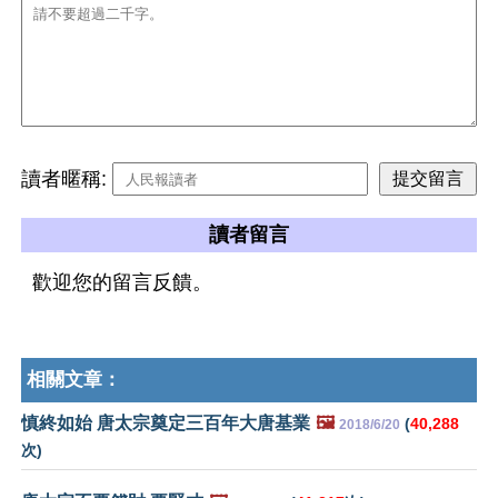
讀者暱稱:
讀者留言
歡迎您的留言反饋。
相關文章：
慎終如始 唐太宗奠定三百年大唐基業
🖼️
(
40,288
2018/6/20
次)