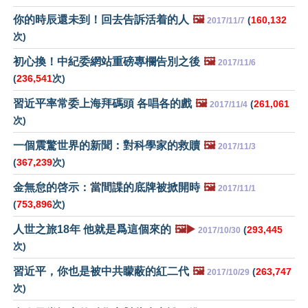
你的時辰還未到！回去告訴活着的人
🖼️
(
160,132
2017/11/7
次)
初心換！中紀委網站重磅專欄告別之後
🖼️
2017/11/6
(
236,541
次)
習近平率常委上海拜碼頭 各唱各的戲
🖼️
(
261,061
2017/11/4
次)
一個震驚世界的新聞：對科學家的救贖
🖼️
2017/11/3
(
367,239
次)
金無怠的啓示：當間諜的底牌被掀開時
🖼️
2017/11/1
(
753,896
次)
人世之旅18年 他就是爲這個來的
🖼️▶️
(
293,445
2017/10/30
次)
習近平，你也是被中共矇蔽的紅二代
🖼️
(
263,747
2017/10/29
次)