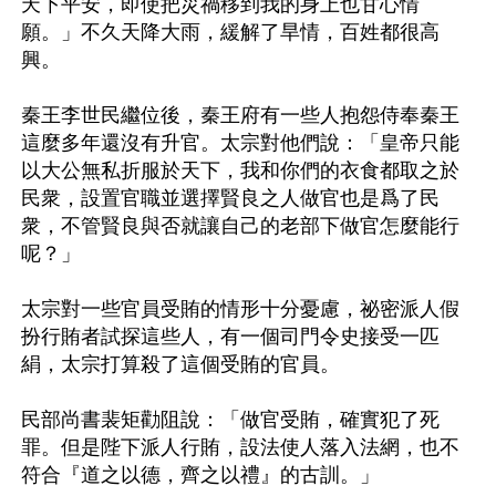
天下平安，即使把災禍移到我的身上也甘心情
願。」不久天降大雨，緩解了旱情，百姓都很高
興。 

秦王李世民繼位後，秦王府有一些人抱怨侍奉秦王
這麼多年還沒有升官。太宗對他們說：「皇帝只能
以大公無私折服於天下，我和你們的衣食都取之於
民衆，設置官職並選擇賢良之人做官也是爲了民
衆，不管賢良與否就讓自己的老部下做官怎麼能行
呢？」

太宗對一些官員受賄的情形十分憂慮，祕密派人假
扮行賄者試探這些人，有一個司門令史接受一匹
絹，太宗打算殺了這個受賄的官員。

民部尚書裴矩勸阻說：「做官受賄，確實犯了死
罪。但是陛下派人行賄，設法使人落入法網，也不
符合『道之以德，齊之以禮』的古訓。」
