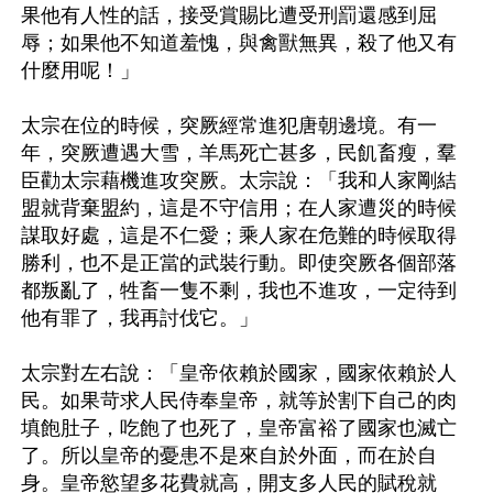
果他有人性的話，接受賞賜比遭受刑罰還感到屈
辱；如果他不知道羞愧，與禽獸無異，殺了他又有
什麼用呢！」 

太宗在位的時候，突厥經常進犯唐朝邊境。有一
年，突厥遭遇大雪，羊馬死亡甚多，民飢畜瘦，羣
臣勸太宗藉機進攻突厥。太宗說：「我和人家剛結
盟就背棄盟約，這是不守信用；在人家遭災的時候
謀取好處，這是不仁愛；乘人家在危難的時候取得
勝利，也不是正當的武裝行動。即使突厥各個部落
都叛亂了，牲畜一隻不剩，我也不進攻，一定待到
他有罪了，我再討伐它。」

太宗對左右說：「皇帝依賴於國家，國家依賴於人
民。如果苛求人民侍奉皇帝，就等於割下自己的肉
填飽肚子，吃飽了也死了，皇帝富裕了國家也滅亡
了。所以皇帝的憂患不是來自於外面，而在於自
身。皇帝慾望多花費就高，開支多人民的賦稅就