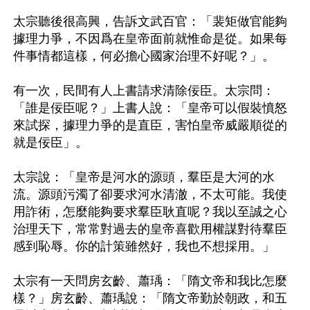
太宗聽後很高興，告訴文武百官：「裴矩做官能夠
據理力爭，不因爲在皇帝面前就惟命是從。如果每
件事情都這樣，何必擔心國家治理不好呢？」。 

有一次，民間有人上書請求清除佞臣。太宗問：
「誰是佞臣呢？」上書人說：「皇帝可以假裝憤怒
來試探，據理力爭的是直臣，害怕皇帝威嚴順從的
就是佞臣」。

太宗說：「皇帝是河水的源頭，羣臣是大河的水
流。源頭污濁了卻要求河水清澈，不太可能。我使
用詐術，怎麼能夠要求羣臣耿直呢？我以至誠之心
治理天下，常常對過去的皇帝喜歡用權謀對待羣臣
感到恥辱。你的計策雖然好，我也不想採用。」 

太宗有一天問房玄齡、蕭瑀：「隋文帝和我比怎麼
樣？」房玄齡、蕭瑀說：「隋文帝勤於朝政，和五