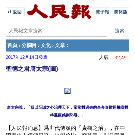
↺ 返回 
電子報
简体版
首頁
分欄目
文化
文章
›
›
›
：
2017年12月14日
發表
人氣：
32,451
聖德之君唐太宗(圖)
唐太宗說：「我以至誠之心治理天下，常常對過去的皇帝喜歡用權謀對
【人民報消息】爲世代傳頌的「貞觀之治」，在中