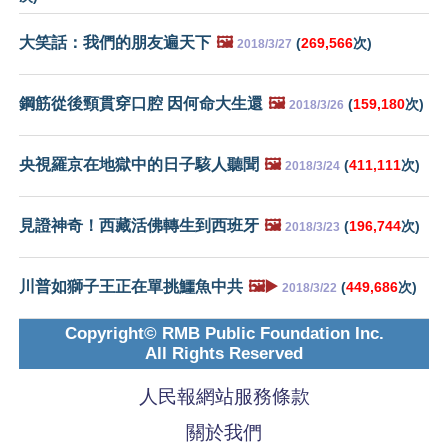
大笑話：我們的朋友遍天下
🖼️
(
269,566
次)
2018/3/27
鋼筋從後頸貫穿口腔 因何命大生還
🖼️
(
159,180
次)
2018/3/26
央視羅京在地獄中的日子駭人聽聞
🖼️
(
411,111
次)
2018/3/24
見證神奇！西藏活佛轉生到西班牙
🖼️
(
196,744
次)
2018/3/23
川普如獅子王正在單挑鱷魚中共
🖼️▶️
(
449,686
次)
2018/3/22
Copyright© RMB Public Foundation Inc.
All Rights Reserved
人民報網站服務條款
關於我們