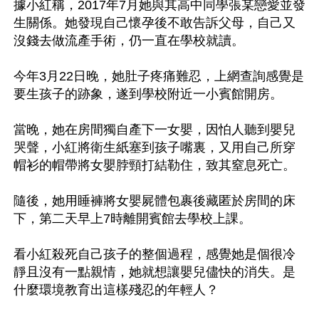
據小紅稱，2017年7月她與其高中同學張某戀愛並發
生關係。她發現自己懷孕後不敢告訴父母，自己又
沒錢去做流產手術，仍一直在學校就讀。

今年3月22日晚，她肚子疼痛難忍，上網查詢感覺是
要生孩子的跡象，遂到學校附近一小賓館開房。

當晚，她在房間獨自產下一女嬰，因怕人聽到嬰兒
哭聲，小紅將衛生紙塞到孩子嘴裏，又用自己所穿
帽衫的帽帶將女嬰脖頸打結勒住，致其窒息死亡。

隨後，她用睡褲將女嬰屍體包裹後藏匿於房間的床
下，第二天早上7時離開賓館去學校上課。 

看小紅殺死自己孩子的整個過程，感覺她是個很冷
靜且沒有一點親情，她就想讓嬰兒儘快的消失。是
什麼環境教育出這樣殘忍的年輕人？ 
