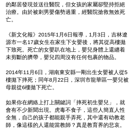
的鄰居發現並送往醫院，但女孩的家屬卻堅持拒絕
治療。由於被刺男嬰傷勢過重，經醫院搶救無效死
亡。

《新文化報》2015年1月6日報導，1月3日，吉林遼
源市一名17歲女生在家生下女嬰後，將其從高樓拋
下致死。死亡的女嬰趴在地上，嬰兒身體上還纏着
未剪斷的臍帶，嬰兒四周沒有任何包裹的物品。

2014年11月6日，湖南東安縣一剛出生女嬰被人從5
樓拋下摔死；同年8月22日，深圳市龍華區一嬰兒被
母親從6樓拋下死亡。 

如果你在網絡上打上關鍵詞「摔死初生嬰兒」，就
會有不少新聞出現。虎毒不食子，這些人簡直人性
全無，自己的孩子都能親手弄死，其中還有幼教老
師，像這樣的人還能當教師？真是教育界的悲哀。
