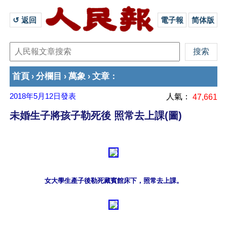
↺ 返回 
電子報
简体版
首頁
分欄目
萬象
文章
›
›
›
：
2018年5月12日
發表
人氣：
47,661
未婚生子將孩子勒死後 照常去上課(圖)