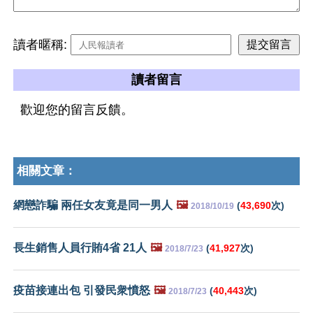
讀者暱稱:
讀者留言
歡迎您的留言反饋。
相關文章：
網戀詐騙 兩任女友竟是同一男人
🖼️
(
43,690
次)
2018/10/19
長生銷售人員行賄4省 21人
🖼️
(
41,927
次)
2018/7/23
疫苗接連出包 引發民衆憤怒
🖼️
(
40,443
次)
2018/7/23