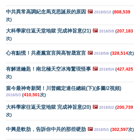
中共異常高調紀念馬克思誕辰的原因
🖼️
(
808,539
2018/5/10
次)
大科學家往返天堂地獄 完成神旨意(21)
🖼️
(
207,183
2018/5/9
次)
心有點慌！共產黨宣言與高智晟宣言
🖼️
(
328,514
次)
2018/5/6
有解迷鑰匙！南北極天空冰海驚現怪事
🖼️
(
427,425
2018/5/4
次)
當今最神奇新聞！川普鐵定連任總統(下)(多圖/2視頻)
(
410,501
次)
2018/5/3
大科學家往返天堂地獄 完成神旨意(20)
🖼️
(
200,739
2018/5/2
次)
中興是軟肋，告訴你中共的那些硬肋
🖼️
(
302,597
次)
2018/5/1