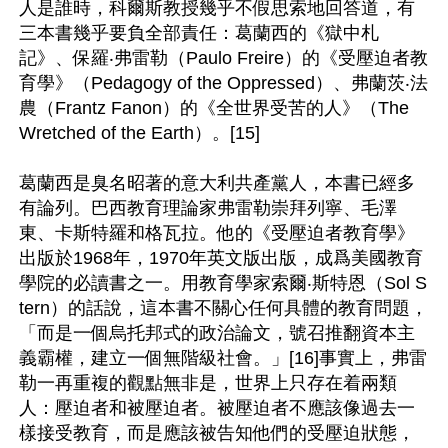
人是誰時，科爾斯教授幾乎不假思索地回答道，有
三本書幾乎要負全部責任：葛蘭西的《獄中札
記》、保羅‧弗雷勒（Paulo Freire）的《受壓迫者教
育學》（Pedagogy of the Oppressed）、弗蘭茨‧法
農（Frantz Fanon）的《全世界受苦的人》（The 
Wretched of the Earth）。[15]

葛蘭西是臭名昭著的意大利共產黨人，本書已經多
有論列。巴西教育理論家弗雷勒崇拜列寧、毛澤
東、卡斯特羅和格瓦拉。他的《受壓迫者教育學》
出版於1968年，1970年英文版出版，成爲美國教育
學院的必讀書之一。用教育學家索爾‧斯特恩（Sol S
tern）的話說，這本書不關心任何具體的教育問題，
「而是一個烏托邦式的政治論文，號召推翻資本主
義霸權，建立一個無階級社會。」[16]事實上，弗雷
勒一再重複的觀點無非是，世界上只存在着兩類
人：壓迫者和被壓迫者。被壓迫者不應該像過去一
樣接受教育，而是應該被告知他們的受壓迫狀態，