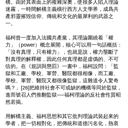
構。由於其表面上的複雜深奧，使很多人陷入理論
迷霧，一時間解構主義橫行西方人文學界，成爲共
產邪靈摧毀信仰、傳統和文化的最犀利的武器之
一。

福柯曾一度加入法國共產黨，其理論圍繞着「權
力」（power）概念展開，核心可以用一句話概括：
「沒有真理，只有權力」，也就是說，權力壟斷了
對真理的解釋權，因此任何真理都是虛僞的、不可
信的。在《規訓與懲罰》一書中，福柯設問：「監
獄和工廠、學校、軍營、醫院都很相像，而工廠、
學校、軍營、醫院又都很像監獄，這難道令人驚奇
嗎？」[26]把維持社會不可或缺的機構等同於監獄，
進而號召人們推翻監獄──福柯理論的反社會性質昭
然若揭。

用解構主義、福柯思想和其它批判理論武裝起來的
學者，把一切相對化，把傳統和道德污名化，熱衷