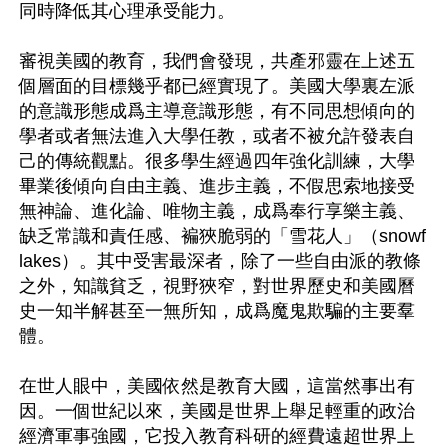
同時降低其心理承受能力。

審視美國的教育，我們會發現，共產邪靈在上述五
個層面的目標幾乎都已經實現了。美國大學裏左派
的意識形態成爲主導意識形態，有不同思想傾向的
學者或者無法進入大學任教，或者不被允許發表自
己的傳統觀點。很多學生經過四年強化訓練，大學
畢業後傾向自由主義、進步主義，不假思索地接受
無神論、進化論、唯物主義，成爲奉行享樂主義、
缺乏常識和責任感、褊狹脆弱的「雪花人」（snowf
lakes）。其中受害最深者，除了一些自由派的教條
之外，知識貧乏，視野狹窄，對世界歷史和美國曆
史一知半解甚至一無所知，成爲魔鬼欺騙的主要羣
體。

在世人眼中，美國依然是教育大國，這當然事出有
因。一個世紀以來，美國是世界上舉足輕重的政治
經濟軍事強國，它投入教育科研的經費遠超世界上