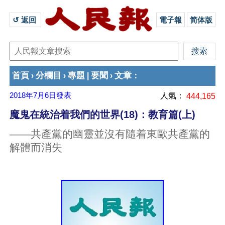
↺ 返回 
電子報
简体版
首頁
分欄目
專題
要聞
文章
›
›
|
›
：
2018年7月6日
發表
人氣：
444,165
魔鬼在統治着我們的世界(18)：教育篇(上)
——共產黨的幽靈並沒有隨着東歐共產黨的
解體而消失