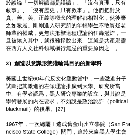
於談論「一切解讀都是誤讀」、「沒有真理，只有
敘事」、「沒有歷史，只有敘事」。他們把對於
真、善、美、正義等概念的理解都相對化，然後棄
之如敝屐。剛剛進入研究所的年輕學生不敢質疑老
師輩的權威，更無法抵禦這種理論的狂轟濫炸，一
旦被捲入其中，就很難掙脫出來。這就是共產邪靈
在西方人文社科領域橫行無忌的重要原因之一。

3）創造以意識形態灌輸爲目的的新學科
美國上世紀60年代反文化運動當中，一些激進分子
試圖把其激進的左傾理論推廣到大學、研究所當
中。有學者認爲，黑人研究專業的設立，與其說是
學術發展的內在要求，不如說是政治訛詐（political 
blackmail）的後果。[27]

1967年，一次總罷工造成舊金山州立學院（San Fra
ncisco State College）關門，迫於來自黑人學生會