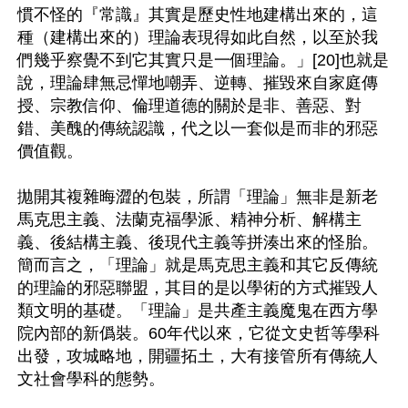
慣不怪的『常識』其實是歷史性地建構出來的，這
種（建構出來的）理論表現得如此自然，以至於我
們幾乎察覺不到它其實只是一個理論。」[20]也就是
說，理論肆無忌憚地嘲弄、逆轉、摧毀來自家庭傳
授、宗教信仰、倫理道德的關於是非、善惡、對
錯、美醜的傳統認識，代之以一套似是而非的邪惡
價值觀。

拋開其複雜晦澀的包裝，所謂「理論」無非是新老
馬克思主義、法蘭克福學派、精神分析、解構主
義、後結構主義、後現代主義等拼湊出來的怪胎。
簡而言之，「理論」就是馬克思主義和其它反傳統
的理論的邪惡聯盟，其目的是以學術的方式摧毀人
類文明的基礎。「理論」是共產主義魔鬼在西方學
院內部的新僞裝。60年代以來，它從文史哲等學科
出發，攻城略地，開疆拓土，大有接管所有傳統人
文社會學科的態勢。
