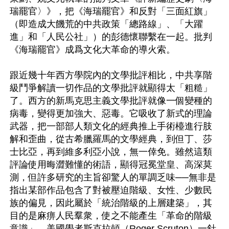
瑞罷官〉》，把《海瑞罷官》和反對「三面紅旗」
（即造成大饑荒的中共政策「總路線」、「大躍
進」和「人民公社」）的彭德懷聯繫在一起。批判
《海瑞罷官》成爲文化大革命的導火索。

跟近幾十年西方學院內的文學批評相比，中共享階
級鬥爭解讀一切作品的文學批評就顯得太「粗糙」
了。西方的新馬克思主義文學批評就像一個變種的
病毒，變得更加強大、惡毒。它吸收了新式的理論
武器，把一部部人類文化的經典推上手術檯進行肢
解和歪曲，從古希臘羅馬的文學經典，到但丁、莎
士比亞，再到維多利亞小說，無一倖免。雖然這類
評論使用晦澀難懂的術語，顯得冠冕堂皇、高深莫
測，但許多研究的主旨卻驚人的單調乏味──無非是
指出某部作品包含了對被壓迫階級、女性、少數民
族的偏見，因此屬於「統治階級的上層建築」，其
目的是麻痹人民羣衆，使之不能產生「革命的階級
意識」。美國學者斯克拉頓（Roger Scruton）一針