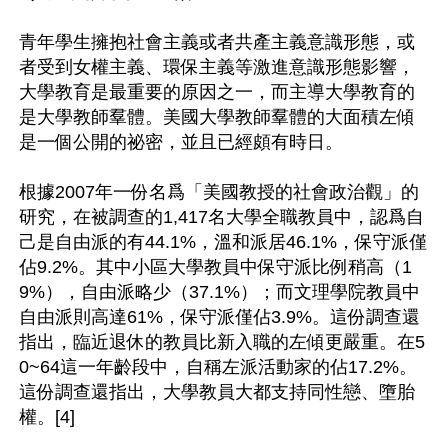
青年學生擁抱社會主義或者共產主義意識形態，或
者受到女權主義、環保主義等激進意識形態影響，
大學教育是最重要的原因之一，而主導大學教育的
是大學教師羣體。美國大學教師羣體的大面積左傾
是一個公開的祕密，並且已經頗有時日。

根據2007年一份名爲「美國教授的社會政治觀」的
研究，在被調查的1,417名大學全職教員中，認爲自
己是自由派的有44.1%，溫和派居46.1%，保守派僅
佔9.2%。其中小區大學教員中保守派比例稍高（1
9%），自由派略少（37.1%）；而文理學院教員中
自由派則高達61%，保守派僅佔3.9%。這份調查還
指出，臨近退休的教員比新入職的左傾更嚴重。在5
0~64這一年齡段中，自稱左派活動家的佔17.2%。
這份調查還指出，大學教員大都支持同性戀、墮胎
權。[4]
