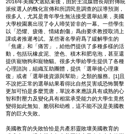
2016年美國大選結束後，由於主流媒體長期對傳統
派候選人的醜化宣傳和所謂民意調查的誤導預測，
很多人，尤其是青年學生無法接受選舉結果，美國
大學校園裏出現了令人啼笑皆非的一幕。一些學生
以「恐懼、疲倦、情緒創傷」爲由要求教授取消上
課或者推遲考試。某些著名學府爲了緩解學生的
「焦慮」和「痛苦」，給他們提供了多種多樣的活
動，包括玩橡皮泥、塗色、積木和肥皂泡，甚至還
提供寵物狗和寵物貓。很多大學給學生提供了各種
心理諮詢，組織互助團體，提供「選舉後心理康
復」或者「選舉後資源與幫助」之類的服務。[1]且
不說把正常的選舉結果看得比自然災害或恐怖襲擊
更加可怕是多麼荒唐，單說本來應該具有成熟的心
智和對壓力及變化具有相當承受能力的大學生竟然
變得如此無知、脆弱和幼稚，這不能不說是美國教
育的巨大失敗。

美國教育的失敗恰恰是共產邪靈敗壞美國教育的