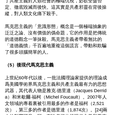
了共產主義對人類社會的極端仇視，必欲全盤否
定、徹底毀滅而後快。這其實是共產邪靈在背後操
縱，對人類文化痛下殺手。

馬克思主義的「意識形態」概念是一個極端抽象的
泛泛之論、沒有價值的僞命題，它的作用是把傳統
的道德觀念一筆抹殺。馬克思主義者帶着無比的
「道德義憤」千百遍地重複這個謊言，帶動和欺騙
了很多頭腦簡單的人。

（5）後現代馬克思主義
上世紀60年代以後，一批法國理論家提供的理論成
爲美國學術界馬克思主義和共產主義最有力的思想
武器，其代表人物是雅克‧德里達（Jacques Derrid
a）和米歇爾‧福柯（Michel Foucault）。2007年人
文領域的專着裏被引用最多的作者是福柯（2,521
次），第三多的作者是德里達（1,874次）。[24]兩