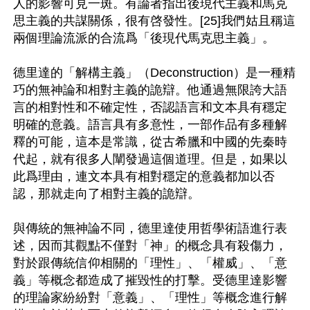
人的影響可見一斑。有論者指出後現代主義和馬克
思主義的共謀關係，很有啓發性。[25]我們姑且稱這
兩個理論流派的合流爲「後現代馬克思主義」。

德里達的「解構主義」（Deconstruction）是一種精
巧的無神論和相對主義的詭辯。他通過無限誇大語
言的相對性和不確定性，否認語言和文本具有穩定
明確的意義。語言具有多意性，一部作品有多種解
釋的可能，這本是常識，從古希臘和中國的先秦時
代起，就有很多人闡發過這個道理。但是，如果以
此爲理由，連文本具有相對穩定的意義都加以否
認，那就走向了相對主義的詭辯。

與傳統的無神論不同，德里達使用哲學術語進行表
述，因而其觀點不僅對「神」的概念具有殺傷力，
對於跟傳統信仰相關的「理性」、「權威」、「意
義」等概念都造成了摧毀性的打擊。受德里達影響
的理論家紛紛對「意義」、「理性」等概念進行解