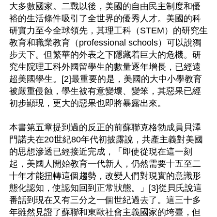
大多數國家。二戰以後，美國的自由民主制度和優
裕的生活條件吸引了全世界的優秀人才。美國的科
研實力至今全球領先，其理工科（STEM）的研究生
教育和職業教育（professional schools）可以說獨
步天下。但繁華的外表之下隱藏着巨大的危機。研
究生院理工科外國留學生的數量逐年增長，已經遠
超美國學生。[2]最重要的是，美國的大中小學教育
被嚴重侵蝕，學生被有意變壞、變笨，其惡果已經
初步顯現，更大的惡果也即將暴露出來。

本書第五章提到過的反正的前蘇聯克格勃成員貝澤
門諾夫在20世紀80年代初披露說，共產主義對美國
的思想滲透已經接近完成，「即使從現在這一刻
起，美國人開始教育一代新人，仍然需要十五至二
十年才能扭轉這個趨勢，改變人們對現實的意識形
態化認知，使認知回到正常狀態。」[3]從貝氏說這
番話到現在又有三分之一個世紀過去了。這三十多
年雖然見證了蘇聯和東歐社會主義國家的垮臺，但