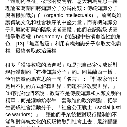
「體制內長征」概念的發明者、意大利馬克思主義
理論家葛蘭西將知識分子分爲兩類：傳統知識分子
與有機知識分子（organic intellectuals）。前者爲維
護傳統文化和社會秩序的中堅力量，而有機知識分
子則屬於新興的階級或者團體，他們在該階級或團
體爭取霸權（hegemony）的過程中扮演創造性的角
色。[13]「無產階級」利用有機知識分子奪取文化霸
權，最終奪取政治霸權。

很多「獲得教職的激進派」就是把自己定位成反對
現行體制的「有機知識分子」的。同葛蘭西一樣，
他們信奉的馬克思的一句「名言」：「哲學家們只
是用不同的方式解釋世界，問題在於改變世界。」
[14]對於他們來說，教育不是傳授知識和人類文明的
精華，而是灌輸給學生一套激進的政治觀點，把學
生變成社會活動分子、「社會公正戰士（social justi
ce warriors）」，讓他們畢業後把對現行體制的不
滿和對傳統文化的反叛擴散到社會上去，最終醞釀