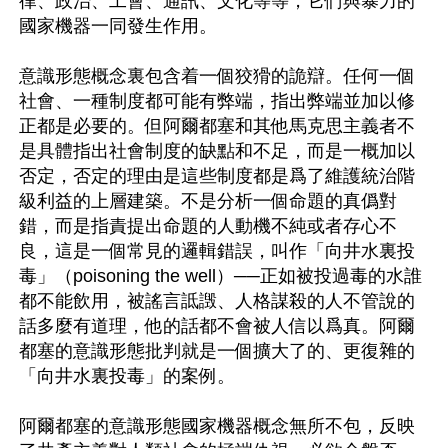
律、政治、工會、通訊、文化等等，它們與暴力的
國家機器一同發生作用。

意識形態概念裏包含着一個狡猾的詭辯。任何一個
社會、一種制度都可能有弊端，指出弊端並加以修
正都是必要的。但阿爾都塞和其他馬克思主義者不
是具體指出社會制度的缺點和不足，而是一概加以
否定，否定的理由是這些制度都是爲了維護統治階
級利益的上層建築。不是分析一個命題的真僞對
錯，而是指責提出命題的人動機不純或者存心不
良，這是一個常見的邏輯錯誤，叫作「向井水裏投
毒」（poisoning the well）──正如被投過毒的水誰
都不能飲用，被謠言詆譭、人格謀殺的人不管說的
話多麼有道理，他的話都不會被人信以爲真。阿爾
都塞的意識形態批判就是一個擴大了的、更復雜的
「向井水裏投毒」的案例。

阿爾都塞的意識形態國家機器概念無所不包，反映