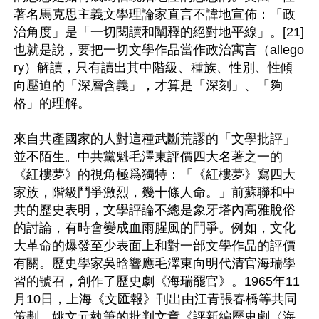
著名馬克思主義文學理論家直言不諱地宣佈：「政
治角度」是「一切閱讀和闡釋的絕對地平線」。[21]
也就是說，要把一切文學作品當作政治寓言（allego
ry）解讀，只有讀出其中階級、種族、性別、性傾
向壓迫的「深層含義」，才算是「深刻」、「夠
格」的理解。

來自共產國家的人對這種武斷荒謬的「文學批評」
並不陌生。中共黨魁毛澤東評價四大名著之一的
《紅樓夢》的視角極爲獨特：「《紅樓夢》寫四大
家族，階級鬥爭激烈，幾十條人命。」前蘇聯和中
共的歷史表明，文學評論不總是象牙塔內高雅脫俗
的討論，有時會變成血雨腥風的鬥爭。例如，文化
大革命的爆發至少表面上和對一部文學作品的評價
有關。歷史學家吳晗響應毛澤東向明代清官海瑞學
習的號召，創作了歷史劇《海瑞罷官》。1965年11
月10日，上海《文匯報》刊出由江青張春橋等共同
策劃、姚文元執筆的批判文章《評新編歷史劇〈海