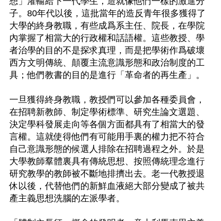
想」灌輸給下一代學生，造就像他們一樣的激進分
子。80年代以後，這批當年的造反青年很多獲得了
大學的終身教職，有些成爲系主任、院長，在學院
內掌握了相當大的行政權和話語權。這些教授、學
者治學的目的不是探求真理，而是把學術作爲破壞
西方文明傳統、顛覆主流意識形態和政治制度的工
具；他們教書的目的是進行「革命者的再生產」。

一旦獲得終身教職，教授們可以參加各種委員會，
在招聘新教師、制定學術標準、研究生論文選題、
決定學科發展走向等各個方面都具有了相當大的發
言權。這就使得他們有可能用手裏的權力把不符合
自己意識形態的候選人排除在招聘過程之外。於是
大學教師羣體裏具有傳統思想、按照傳統理念進行
研究教學的教師被不斷地排擠出去。老一代教授退
休以後，代替他們的新鮮血液絕大部分變成了被共
產主義思想洗腦的左派學者。
