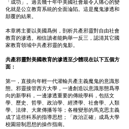
「成功」。過去幾十年中美國社會最令人痛心的變
化就是公立教育系統的全面淪陷。這是魔鬼滲透和
顛覆的結果。

本章將主要以美國爲例，剖析共產邪靈對自由社會
教育的滲透。相信讀者能夠舉一反三，認清其它國
家教育領域中共產邪靈的鬼影。

共產邪靈對美國教育的滲透至少體現在以下五個方
面：
第一，直接向年輕一代灌輸共產主義魔鬼的意識形
態。邪靈接管西方大學，一邊創造以意識形態爲導
向的新學科，一邊滲透重要的傳統學科，包括文
學、歷史、哲學、政治學、經濟學、社會學、人類
學、法律、大衆傳播等等；各種變形的馬克思主義
成了這些科系的指導思想；「政治正確」成爲大學
校園箝制思想的操作指南。
