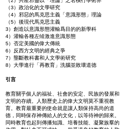
（2）共產邪靈以「理論」之名橫行學術界

（3）政治化的文學研究

（4）邪惡的馬克思主義「意識形態」理論

（5）後現代馬克思主義

3）創造以意識形態灌輸爲目的的新學科

4）灌輸各種左傾激進意識形態

5）否定美國的偉大傳統

6）反西方文明的經典之爭

7）壟斷教科書和人文學術研究

8）大學進行「再教育」洗腦並敗壞道德

引言
教育關乎個人的福祉、社會的安定、民族的發展和
文明的存續。人類歷史上的偉大文明莫不重視教
育。教育最重要的使命就是讓人類保持高尚的道
德，同時保存神傳給人的文化，以等待神的歸來。
同時教育也起到傳播知識、培養技能、凝聚族羣的