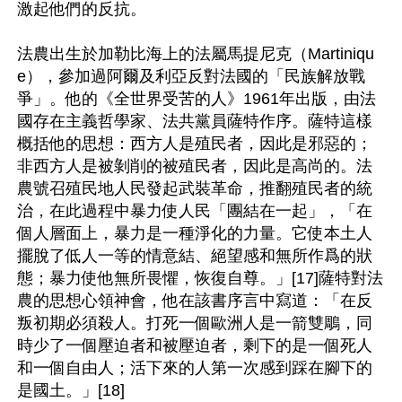
激起他們的反抗。

法農出生於加勒比海上的法屬馬提尼克（Martiniqu
e），參加過阿爾及利亞反對法國的「民族解放戰
爭」。他的《全世界受苦的人》1961年出版，由法
國存在主義哲學家、法共黨員薩特作序。薩特這樣
概括他的思想：西方人是殖民者，因此是邪惡的；
非西方人是被剝削的被殖民者，因此是高尚的。法
農號召殖民地人民發起武裝革命，推翻殖民者的統
治，在此過程中暴力使人民「團結在一起」，「在
個人層面上，暴力是一種淨化的力量。它使本土人
擺脫了低人一等的情意結、絕望感和無所作爲的狀
態；暴力使他無所畏懼，恢復自尊。」[17]薩特對法
農的思想心領神會，他在該書序言中寫道：「在反
叛初期必須殺人。打死一個歐洲人是一箭雙鵰，同
時少了一個壓迫者和被壓迫者，剩下的是一個死人
和一個自由人；活下來的人第一次感到踩在腳下的
是國土。」[18]
