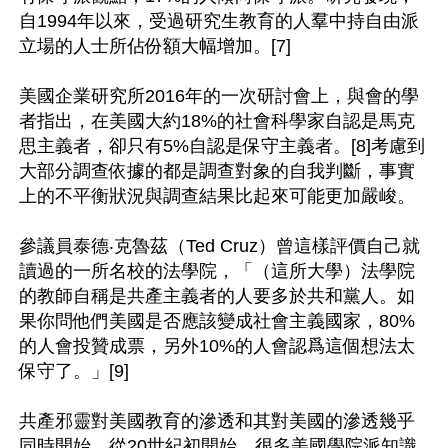
自1994年以來，受過研究生教育的人羣中持自由派
立場的人士所佔份額大幅增加。[7]

美國企業研究所2016年的一次研討會上，與會的學
者指出，在美國大約18%的社會科學家自認是馬克
思主義者，卻只有5%自認是保守主義者。[8]考慮到
大部分調查依據的都是調查對象的自我判斷，事實
上的不平衡狀況與調查結果比起來可能更加嚴峻。

參議員泰德‧克魯茲（Ted Cruz）曾這樣評價自己就
讀過的一所名校的法學院，「（這所大學）法學院
的教師自稱是共產主義者的人要多於共和黨人。如
果你問他們美國是否應該變成社會主義國家，80%
的人會投贊成票，另外10%的人會認爲這個想法太
保守了。」[9]

共產邪靈對美國教育的滲透和其對美國的滲透幾乎
同時開始。從20世紀初開始，很多美國學院派知識