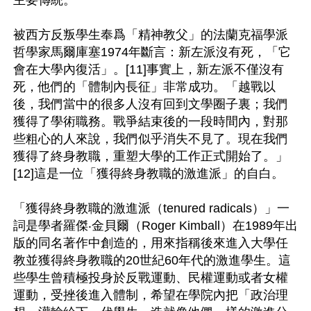
被西方反叛學生奉爲「精神教父」的法蘭克福學派
哲學家馬爾庫塞1974年斷言：新左派沒有死，「它
會在大學內復活」。[11]事實上，新左派不僅沒有
死，他們的「體制內長征」非常成功。「越戰以
後，我們當中的很多人沒有回到文學圈子裏；我們
獲得了學術職務。戰爭結束後的一段時間內，對那
些粗心的人來說，我們似乎消失不見了。現在我們
獲得了終身教職，重塑大學的工作正式開始了。」
[12]這是一位「獲得終身教職的激進派」的自白。

「獲得終身教職的激進派（tenured radicals）」一
詞是學者羅傑‧金貝爾（Roger Kimball）在1989年出
版的同名著作中創造的，用來指稱後來進入大學任
教並獲得終身教職的20世紀60年代的激進學生。這
些學生曾積極投身於反戰運動、民權運動或者女權
運動，受挫後進入體制，希望在學院內把「政治理