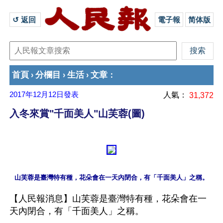
↺ 返回 
電子報
简体版
首頁
分欄目
生活
文章
›
›
›
：
2017年12月12日
發表
人氣：
31,372
入冬來賞"千面美人"山芙蓉(圖)
【人民報消息】山芙蓉是臺灣特有種，花朵會在一
天內閉合，有「千面美人」之稱。
