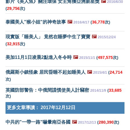
影片《美人魚》關注環保 女主角獲亞洲新星獎
🖼️
2016/6/30
(
29,756
次)
泰國美人"猴小姐"的神奇故事
🖼️
(
36,778
次)
2016/4/17
現實版「睡美人」 竟然在睡夢中生了寶寶
🖼️
2015/12/24
(
32,915
次)
美加11月1日凌晨2點進入冬令時
🖼️
(
497,575
次)
2015/11/1
俄羅斯小鎮怪象 居民昏睡不起如睡美人
🖼️
(
24,714
2015/4/1
次)
英國防部警告：中俄間諜慣使美人計竊密
(
33,685
2014/11/9
次)
更多文章導讀：
2017年12月12日
中共的"一帶一路"嚇暈南亞各國
🖼️
(
280,390
次)
2017/12/13