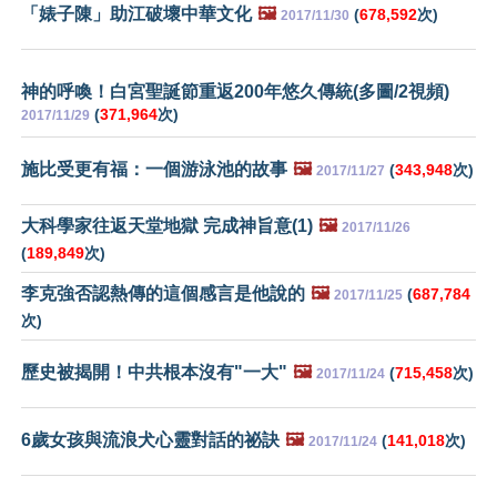
「婊子陳」助江破壞中華文化
🖼️
(
678,592
次)
2017/11/30
神的呼喚！白宮聖誕節重返200年悠久傳統(多圖/2視頻)
(
371,964
次)
2017/11/29
施比受更有福：一個游泳池的故事
🖼️
(
343,948
次)
2017/11/27
大科學家往返天堂地獄 完成神旨意(1)
🖼️
2017/11/26
(
189,849
次)
李克強否認熱傳的這個感言是他說的
🖼️
(
687,784
2017/11/25
次)
歷史被揭開！中共根本沒有"一大"
🖼️
(
715,458
次)
2017/11/24
6歲女孩與流浪犬心靈對話的祕訣
🖼️
(
141,018
次)
2017/11/24