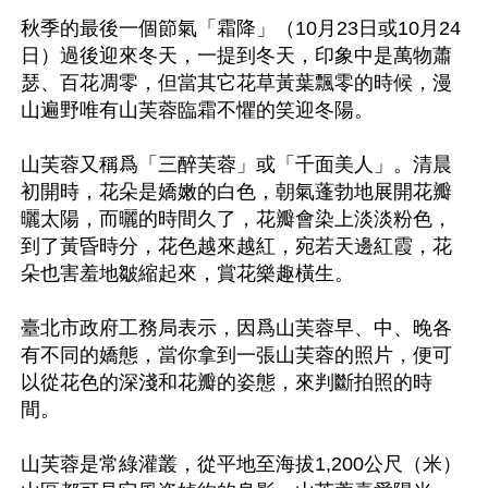
秋季的最後一個節氣「霜降」（10月23日或10月24
日）過後迎來冬天，一提到冬天，印象中是萬物蕭
瑟、百花凋零，但當其它花草黃葉飄零的時候，漫
山遍野唯有山芙蓉臨霜不懼的笑迎冬陽。

山芙蓉又稱爲「三醉芙蓉」或「千面美人」。清晨
初開時，花朵是嬌嫩的白色，朝氣蓬勃地展開花瓣
曬太陽，而曬的時間久了，花瓣會染上淡淡粉色，
到了黃昏時分，花色越來越紅，宛若天邊紅霞，花
朵也害羞地皺縮起來，賞花樂趣橫生。

臺北市政府工務局表示，因爲山芙蓉早、中、晚各
有不同的嬌態，當你拿到一張山芙蓉的照片，便可
以從花色的深淺和花瓣的姿態，來判斷拍照的時
間。

山芙蓉是常綠灌叢，從平地至海拔1,200公尺（米）