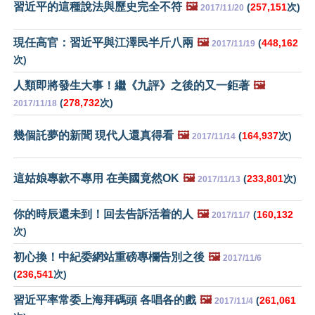
習近平的這種說法與歷史完全不符
🖼️
(
257,151
次)
2017/11/20
現任高官：習近平與江澤民半斤八兩
🖼️
(
448,162
2017/11/19
次)
人類即將發生大事！繼《九評》之後的又一鉅著
🖼️
(
278,732
次)
2017/11/18
幾個託夢的新聞 現代人還真得看
🖼️
(
164,937
次)
2017/11/14
這姑娘專款不專用 在美國竟然OK
🖼️
(
233,801
次)
2017/11/13
你的時辰還未到！回去告訴活着的人
🖼️
(
160,132
2017/11/7
次)
初心換！中紀委網站重磅專欄告別之後
🖼️
2017/11/6
(
236,541
次)
習近平率常委上海拜碼頭 各唱各的戲
🖼️
(
261,061
2017/11/4