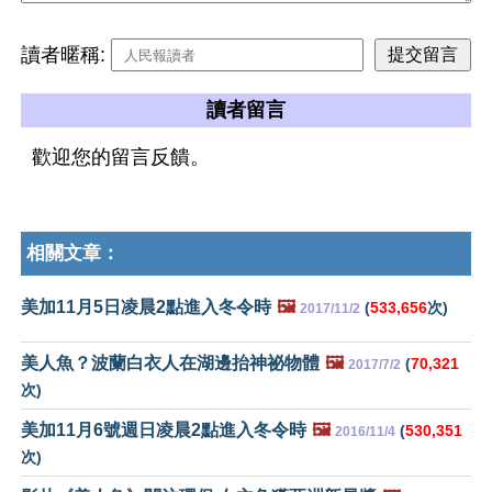
讀者暱稱:
讀者留言
歡迎您的留言反饋。
相關文章：
美加11月5日凌晨2點進入冬令時
🖼️
(
533,656
次)
2017/11/2
美人魚？波蘭白衣人在湖邊抬神祕物體
🖼️
(
70,321
2017/7/2
次)
美加11月6號週日凌晨2點進入冬令時
🖼️
(
530,351
2016/11/4
次)