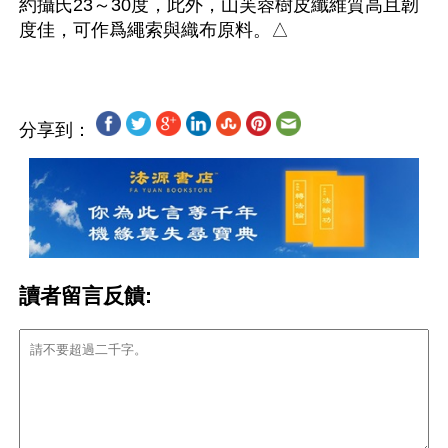
約攝氏23～30度，此外，山芙蓉樹皮纖維質高且韌
分享到：
讀者留言反饋: