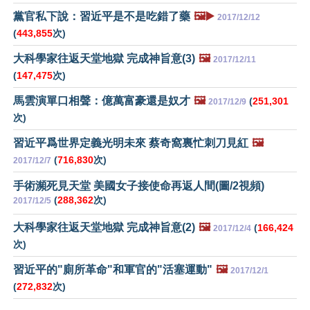
黨官私下說：習近平是不是吃錯了藥
🖼️▶️
2017/12/12
(
443,855
次)
大科學家往返天堂地獄 完成神旨意(3)
🖼️
2017/12/11
(
147,475
次)
馬雲演單口相聲：億萬富豪還是奴才
🖼️
(
251,301
2017/12/9
次)
習近平爲世界定義光明未來 蔡奇窩裏忙刺刀見紅
🖼️
(
716,830
次)
2017/12/7
手術瀕死見天堂 美國女子接使命再返人間(圖/2視頻)
(
288,362
次)
2017/12/5
大科學家往返天堂地獄 完成神旨意(2)
🖼️
(
166,424
2017/12/4
次)
習近平的"廁所革命"和軍官的"活塞運動"
🖼️
2017/12/1
(
272,832
次)