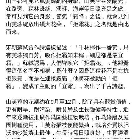
山區都可見它風姿婥約的身影。山芙蓉喜愛陽光，
在路旁、森林邊緣、溪畔、海岸等日照充足之處，
常可見到它的身影，節氣「霜降」之後，就會見到
山芙蓉綻放出碩大花朵，「拒霜花」之名就是由此
而來。

宋朝蘇軾曾作詩這樣描述：「千林掃作一番黃，只
有芙蓉獨自芳。喚作拒霜知未稱，細思卻是最宜
霜。」蘇軾認爲，人們皆喚它「拒霜花」，他卻覺
得這個名字不相稱，爲什麼？因爲這種花不是在抗
拒嚴霜，而是在迎接嚴霜，他將花被動的「拒
霜」，變成了主動的「宜霜」，寫出了千古詩趣。

山芙蓉的花期約在9月至12月，除了具有觀賞價值，
更有耐旱、耐污染、耐貧脊及生長強健等特性，近
年來逐漸被推廣作爲園藝植物栽培，作爲綠籬及庭
園樹種使用，山芙蓉插枝便能繁殖，栽培介質以肥
沃的砂質壤土最佳，生長時需日照良好，生育適溫