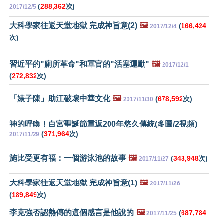
(
288,362
次)
2017/12/5
大科學家往返天堂地獄 完成神旨意(2)
🖼️
(
166,424
2017/12/4
次)
習近平的"廁所革命"和軍官的"活塞運動"
🖼️
2017/12/1
(
272,832
次)
「婊子陳」助江破壞中華文化
🖼️
(
678,592
次)
2017/11/30
神的呼喚！白宮聖誕節重返200年悠久傳統(多圖/2視頻)
(
371,964
次)
2017/11/29
施比受更有福：一個游泳池的故事
🖼️
(
343,948
次)
2017/11/27
大科學家往返天堂地獄 完成神旨意(1)
🖼️
2017/11/26
(
189,849
次)
李克強否認熱傳的這個感言是他說的
🖼️
(
687,784
2017/11/25