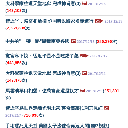
大科學家往返天堂地獄 完成神旨意(4)
🖼️
2017/12/18
(
143,103
次)
習近平，祭奠和活摘 你同時以國家名義進行
🖼️▶️
2017/12/15
(
2,369,808
次)
中共的"一帶一路"嚇暈南亞各國
🖼️
(
280,390
次)
2017/12/13
黨官私下說：習近平是不是吃錯了藥
🖼️▶️
2017/12/12
(
443,855
次)
大科學家往返天堂地獄 完成神旨意(3)
🖼️
2017/12/11
(
147,475
次)
馬雲演單口相聲：億萬富豪還是奴才
🖼️
(
251,301
2017/12/9
次)
習近平爲世界定義光明未來 蔡奇窩裏忙刺刀見紅
🖼️
(
716,830
次)
2017/12/7
手術瀕死見天堂 美國女子接使命再返人間(圖/2視頻)