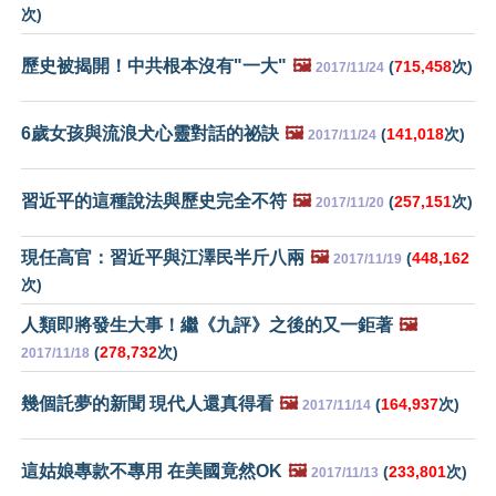
次)
歷史被揭開！中共根本沒有"一大"
🖼️
(
715,458
次)
2017/11/24
6歲女孩與流浪犬心靈對話的祕訣
🖼️
(
141,018
次)
2017/11/24
習近平的這種說法與歷史完全不符
🖼️
(
257,151
次)
2017/11/20
現任高官：習近平與江澤民半斤八兩
🖼️
(
448,162
2017/11/19
次)
人類即將發生大事！繼《九評》之後的又一鉅著
🖼️
(
278,732
次)
2017/11/18
幾個託夢的新聞 現代人還真得看
🖼️
(
164,937
次)
2017/11/14
這姑娘專款不專用 在美國竟然OK
🖼️
(
233,801
次)
2017/11/13