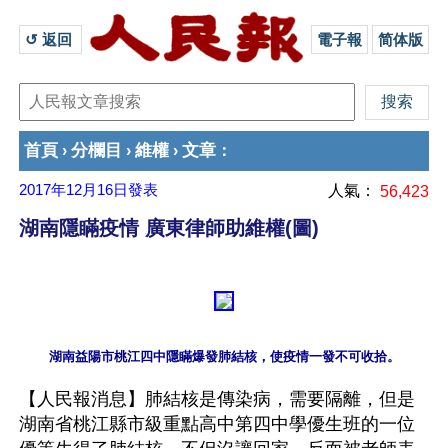
↺ 返回 
電子報
简体版
首頁
分欄目
維權
文章
›
›
›
：
2017年12月16日
發表
人氣：
56,423
湖南隱瞞疫情 廣東律師助維權(圖)
【人民報消息】肺結核是傳染病，需要隔離，但是
湖南省桃江縣市級重點高中第四中學優生班的一位