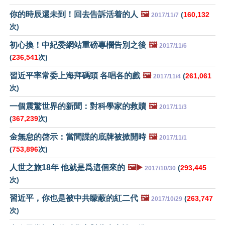
你的時辰還未到！回去告訴活着的人
🖼️
(
160,132
2017/11/7
次)
初心換！中紀委網站重磅專欄告別之後
🖼️
2017/11/6
(
236,541
次)
習近平率常委上海拜碼頭 各唱各的戲
🖼️
(
261,061
2017/11/4
次)
一個震驚世界的新聞：對科學家的救贖
🖼️
2017/11/3
(
367,239
次)
金無怠的啓示：當間諜的底牌被掀開時
🖼️
2017/11/1
(
753,896
次)
人世之旅18年 他就是爲這個來的
🖼️▶️
(
293,445
2017/10/30
次)
習近平，你也是被中共矇蔽的紅二代
🖼️
(
263,747
2017/10/29
次)