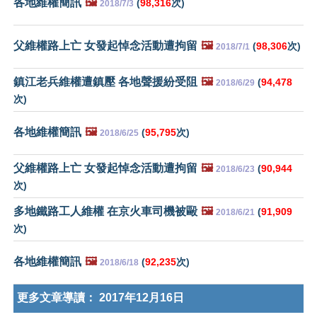
各地維權簡訊
🖼️
(
98,316
次)
2018/7/3
父維權路上亡 女發起悼念活動遭拘留
🖼️
(
98,306
次)
2018/7/1
鎮江老兵維權遭鎮壓 各地聲援紛受阻
🖼️
(
94,478
2018/6/29
次)
各地維權簡訊
🖼️
(
95,795
次)
2018/6/25
父維權路上亡 女發起悼念活動遭拘留
🖼️
(
90,944
2018/6/23
次)
多地鐵路工人維權 在京火車司機被毆
🖼️
(
91,909
2018/6/21
次)
各地維權簡訊
🖼️
(
92,235
次)
2018/6/18
更多文章導讀：
2017年12月16日