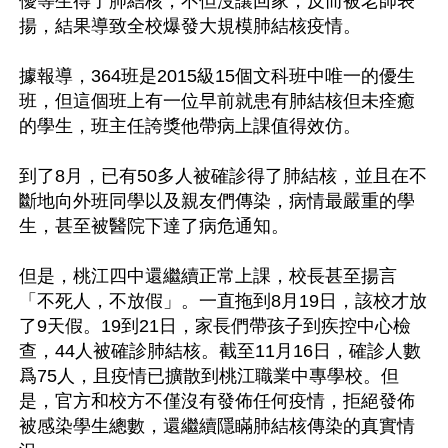
優等生得了肺結核，不但沒讓回家，反而被老師表
揚，結果導致全校爆發大規模肺結核疫情。

據報導，364班是2015級15個文科班中唯一的優生
班，但這個班上有一位早前就患有肺結核但未痊癒
的學生，班主任誇獎他帶病上課值得效仿。

到了8月，已有50多人被確診得了肺結核，並且在不
斷地向外班同學以及親友們傳染，病情最嚴重的學
生，甚至被醫院下達了病危通知。

但是，桃江四中還繼續正常上課，校長甚至揚言
「不死人，不放假」。一直拖到8月19日，該校才放
了9天假。19到21日，家長們帶孩子到疾控中心檢
查，44人被確診肺結核。截至11月16日，確診人數
爲75人，且疫情已擴散到桃江職業中專學校。但
是，官方和校方不僅沒有發佈任何疫情，拒絕發佈
被感染學生總數，還繼續隱瞞肺結核傳染的真實情