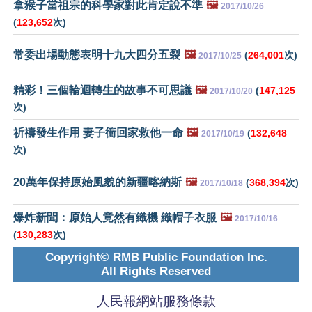
拿猴子當祖宗的科學家對此肯定說不準
🖼️
2017/10/26
(
123,652
次)
常委出場動態表明十九大四分五裂
🖼️
(
264,001
次)
2017/10/25
精彩！三個輪迴轉生的故事不可思議
🖼️
(
147,125
2017/10/20
次)
祈禱發生作用 妻子衝回家救他一命
🖼️
(
132,648
2017/10/19
次)
20萬年保持原始風貌的新疆喀納斯
🖼️
(
368,394
次)
2017/10/18
爆炸新聞：原始人竟然有織機 織帽子衣服
🖼️
2017/10/16
(
130,283
次)
Copyright© RMB Public Foundation Inc.
All Rights Reserved
人民報網站服務條款