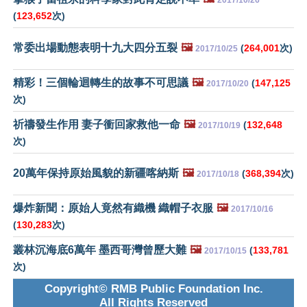
2017/10/26
(
123,652
次)
常委出場動態表明十九大四分五裂
🖼️
(
264,001
次)
2017/10/25
精彩！三個輪迴轉生的故事不可思議
🖼️
(
147,125
2017/10/20
次)
祈禱發生作用 妻子衝回家救他一命
🖼️
(
132,648
2017/10/19
次)
20萬年保持原始風貌的新疆喀納斯
🖼️
(
368,394
次)
2017/10/18
爆炸新聞：原始人竟然有織機 織帽子衣服
🖼️
2017/10/16
(
130,283
次)
叢林沉海底6萬年 墨西哥灣曾歷大難
🖼️
(
133,781
2017/10/15
次)
Copyright© RMB Public Foundation Inc.
All Rights Reserved