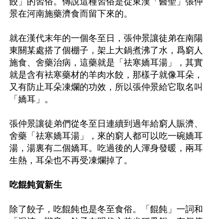
餃」的習俗。傳說這種習俗是從東漢「醫聖」張仲
景在河南施藥濟食而留下來的。

就在漢代末年的一個冬至日，張仲景讓徒弟在南陽
東關某處搭了個棚子，架上大鍋煮沸了水，爲窮人
施食、舍藥治病，這藥就是「祛寒嬌耳湯」，其實
就是含有袪寒藥材的羊肉水餃，那樣子就像耳朵，
又有防止耳朵凍爛的功效，所以張仲景給它取名叫
「嬌耳」。

張仲景讓徒弟們從冬至日連續到過年給窮人賑濟、
舍藥「祛寒嬌耳湯」，來的窮人都可以吃一碗嬌耳
湯，湯裏有二個嬌耳。吃過後的人渾身發暖，兩耳
生熱，耳朵也不再受凍爛掉了。

吃餛飩賀新生
除了餃子，吃餛飩也是冬至食俗。「餛飩」一詞和