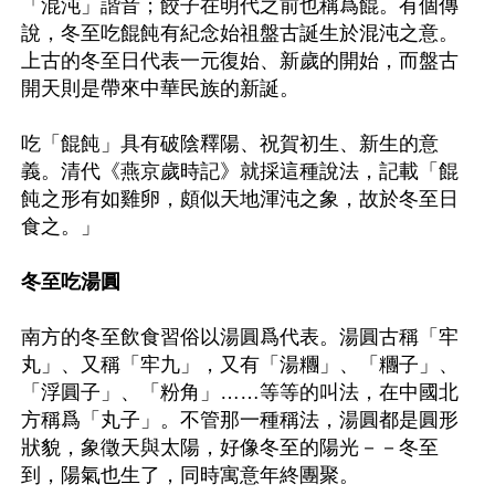
「混沌」諧音；餃子在明代之前也稱爲餛。有個傳
說，冬至吃餛飩有紀念始祖盤古誕生於混沌之意。
上古的冬至日代表一元復始、新歲的開始，而盤古
開天則是帶來中華民族的新誕。

吃「餛飩」具有破陰釋陽、祝賀初生、新生的意
義。清代《燕京歲時記》就採這種說法，記載「餛
飩之形有如雞卵，頗似天地渾沌之象，故於冬至日
食之。」

冬至吃湯圓
南方的冬至飲食習俗以湯圓爲代表。湯圓古稱「牢
丸」、又稱「牢九」，又有「湯糰」、「糰子」、
「浮圓子」、「粉角」……等等的叫法，在中國北
方稱爲「丸子」。不管那一種稱法，湯圓都是圓形
狀貌，象徵天與太陽，好像冬至的陽光－－冬至
到，陽氣也生了，同時寓意年終團聚。
