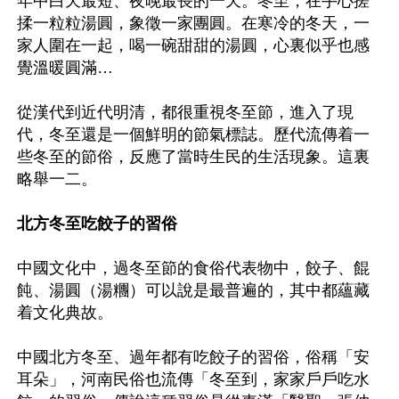
年中白天最短、夜晚最長的一天。冬至，在手心搓
揉一粒粒湯圓，象徵一家團圓。在寒冷的冬天，一
家人圍在一起，喝一碗甜甜的湯圓，心裏似乎也感
覺溫暖圓滿…

從漢代到近代明清，都很重視冬至節，進入了現
代，冬至還是一個鮮明的節氣標誌。歷代流傳着一
些冬至的節俗，反應了當時生民的生活現象。這裏
略舉一二。

北方冬至吃餃子的習俗
中國文化中，過冬至節的食俗代表物中，餃子、餛
飩、湯圓（湯糰）可以說是最普遍的，其中都蘊藏
着文化典故。

中國北方冬至、過年都有吃餃子的習俗，俗稱「安
耳朵」，河南民俗也流傳「冬至到，家家戶戶吃水