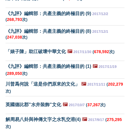
《九評》編輯部：共產主義的終極目的 (9)
2017/12/2
(
268,793
次)
《九評》編輯部：共產主義的終極目的 (8)
2017/12/1
(
247,038
次)
「婊子陳」助江破壞中華文化
🖼️
(
678,592
次)
2017/11/30
《九評》編輯部：共產主義的終極目的 (1)
🖼️
2017/11/19
(
289,050
次)
川普爲何說「這是你們原來的文化」
🖼️
(
202,279
2017/11/11
次)
英國德比郡"水井裝飾"文化
🖼️
(
37,267
次)
2017/10/7
解周易八卦與神傳文字之水乳交溶(4)
🖼️
(
275,295
2017/9/17
次)