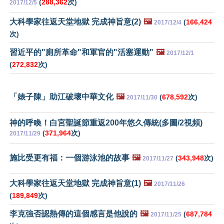
(
288,362
次)
2017/12/5
大科學家往返天堂地獄 完成神旨意(2)
🖼️
(
166,424
2017/12/4
次)
習近平的"廁所革命"和軍官的"活塞運動"
🖼️
2017/12/1
(
272,832
次)
「婊子陳」助江破壞中華文化
🖼️
(
678,592
次)
2017/11/30
神的呼喚！白宮聖誕節重返200年悠久傳統(多圖/2視頻)
(
371,964
次)
2017/11/29
施比受更有福：一個游泳池的故事
🖼️
(
343,948
次)
2017/11/27
大科學家往返天堂地獄 完成神旨意(1)
🖼️
2017/11/26
(
189,849
次)
李克強否認熱傳的這個感言是他說的
🖼️
(
687,784
2017/11/25