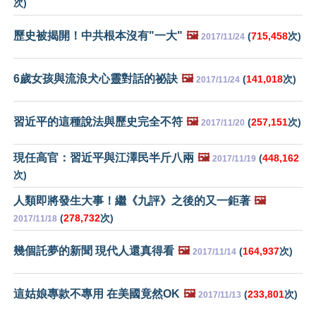
次)
歷史被揭開！中共根本沒有"一大"
🖼️
(
715,458
次)
2017/11/24
6歲女孩與流浪犬心靈對話的祕訣
🖼️
(
141,018
次)
2017/11/24
習近平的這種說法與歷史完全不符
🖼️
(
257,151
次)
2017/11/20
現任高官：習近平與江澤民半斤八兩
🖼️
(
448,162
2017/11/19
次)
人類即將發生大事！繼《九評》之後的又一鉅著
🖼️
(
278,732
次)
2017/11/18
幾個託夢的新聞 現代人還真得看
🖼️
(
164,937
次)
2017/11/14
這姑娘專款不專用 在美國竟然OK
🖼️
(
233,801
次)
2017/11/13