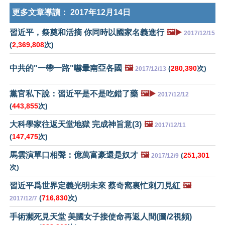
更多文章導讀：
2017年12月14日
習近平，祭奠和活摘 你同時以國家名義進行
🖼️▶️
2017/12/15
(
2,369,808
次)
中共的"一帶一路"嚇暈南亞各國
🖼️
(
280,390
次)
2017/12/13
黨官私下說：習近平是不是吃錯了藥
🖼️▶️
2017/12/12
(
443,855
次)
大科學家往返天堂地獄 完成神旨意(3)
🖼️
2017/12/11
(
147,475
次)
馬雲演單口相聲：億萬富豪還是奴才
🖼️
(
251,301
2017/12/9
次)
習近平爲世界定義光明未來 蔡奇窩裏忙刺刀見紅
🖼️
(
716,830
次)
2017/12/7
手術瀕死見天堂 美國女子接使命再返人間(圖/2視頻)