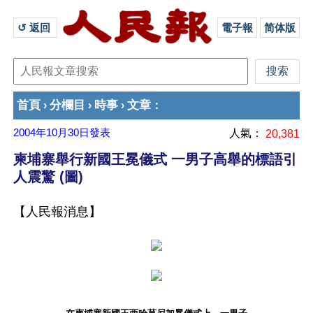
↺ 返回 
電子報
简体版
首頁
分欄目
時事
文章
›
›
›
：
2004年10月30日
發表
人氣：
20,381
柬埔寨舉行新國王冕儀式 一男子高舉的標語引
人震驚 (圖)
【人民報消息】