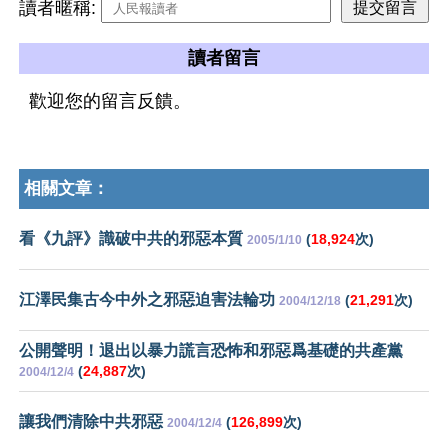
讀者暱稱:
讀者留言
歡迎您的留言反饋。
相關文章：
看《九評》識破中共的邪惡本質
(
18,924
次)
2005/1/10
江澤民集古今中外之邪惡迫害法輪功
(
21,291
次)
2004/12/18
公開聲明！退出以暴力謊言恐怖和邪惡爲基礎的共產黨
(
24,887
次)
2004/12/4
讓我們清除中共邪惡
(
126,899
次)
2004/12/4