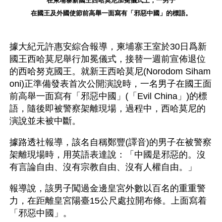
在柬埔寨新國王西哈莫尼加冕儀式上，一男子
在國王及外國使節前高舉一面寫有「邪惡中國」的標語。
據大紀元許惠安綜合報導，柬埔寨王室於30日爲新
國王西哈莫尼舉行加冕儀式，接替一週前宣佈退位
的西哈努克國王。就新王西哈莫尼(Norodom Siham
oni)正準備發表首次公開演說時，一名男子在國王面
前高舉一面寫有「邪惡中國」(「Evil China」)的標
語，隨後即被警察架離現場，過程中，西哈莫尼的
演說並未被中斷。
據路透社報導，該名自稱鄭豐(譯音)的男子在被警察
架離現場時，用英語表達說：「中國是邪惡的。沒
有言論自由、沒有宗教自由、沒有人權自由。」
報導說，該男子闖過金邊皇宮外數以百名的重重警
力，在距離皇宮陽臺15公尺處拉開布條。上面寫着
「邪惡中國」。