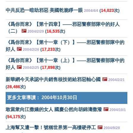
中共反恐━暗助邪惡 美國乾脆睜一眼
(
14,023
次)
2004/4/4
《爲你而來》【第十四章】——邪惡警察部隊中的好人
（二）
🖼️
(
16,535
次)
2004/2/29
《爲你而來》【第十一章（下）】——邪惡警察部隊中的
好人
🖼️
(
17,233
次)
2004/2/26
《爲你而來》【第十一章（上）】——邪惡警察部隊中的
好人
🖼️
(
17,898
次)
2004/2/25
新華網今天承認中共銷售核技術給邪惡軸心國
🖼️
2004/2/21
(
28,486
次)
更多文章導讀：
2004年10月30日
敢當衆向江撒嬌的女人 國慶公然向胡錦濤撒潑
🖼️
2004/10/1
(
54,175
次)
上海幫又遭一擊！號稱世界第一高樓硬停工
🖼️
2004/9/28