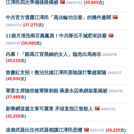
江澤民四次準備後路揭祕
🖼️
(
35,845
次)
2004/7/11
中共官方透露江澤民「爲法輪功活着」的幾件趣聞
🖼️
(
37,275
次)
2004/7/11
11個月清洗兩百萬黨員！中共隊伍不減肥有訣竅
🖼️
(
35,080
次)
2004/7/9
內幕！「願爲江背黑鍋的女人」臨危出馬南非
2004/7/8
(
30,218
次)
曾慶紅支招！整治兒媳江澤民耍陰謀打擊趙紫陽
2004/7/7
(
45,930
次)
軍委主席險些被軍隊刺殺 蔣彥永囚車綁架案揭祕
2004/7/6
(
37,689
次)
新華網這篇文章可厲害 矛頭直指江曾殺人
🖼️
2004/7/5
(
32,250
次)
這個武器比任何武器都讓江澤民恐懼
🖼️
(
29,225
次)
2004/7/5