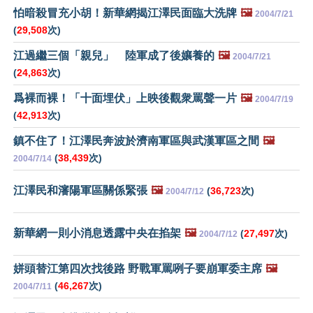
怕暗殺冒充小胡！新華網揭江澤民面臨大洗牌
🖼️
2004/7/21
(
29,508
次)
江過繼三個「親兒」 陸軍成了後孃養的
🖼️
2004/7/21
(
24,863
次)
爲裸而裸！「十面埋伏」上映後觀衆罵聲一片
🖼️
2004/7/19
(
42,913
次)
鎮不住了！江澤民奔波於濟南軍區與武漢軍區之間
🖼️
(
38,439
次)
2004/7/14
江澤民和瀋陽軍區關係緊張
🖼️
(
36,723
次)
2004/7/12
新華網一則小消息透露中央在掐架
🖼️
(
27,497
次)
2004/7/12
姘頭替江第四次找後路 野戰軍罵咧子要崩軍委主席
🖼️
(
46,267
次)
2004/7/11