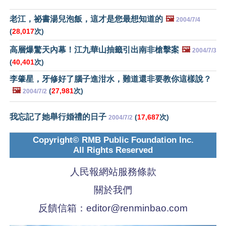
老江，祕書湯兒泡飯，這才是您最想知道的
🖼️
2004/7/4
(
28,017
次)
高層爆驚天內幕！江九華山抽籤引出南非槍擊案
🖼️
2004/7/3
(
40,401
次)
李肇星，牙修好了腦子進泔水，難道還非要教你這樣說？
🖼️
(
27,981
次)
2004/7/2
我忘記了她舉行婚禮的日子
(
17,687
次)
2004/7/2
Copyright© RMB Public Foundation Inc.
All Rights Reserved
人民報網站服務條款
關於我們
反饋信箱：
editor@renminbao.com