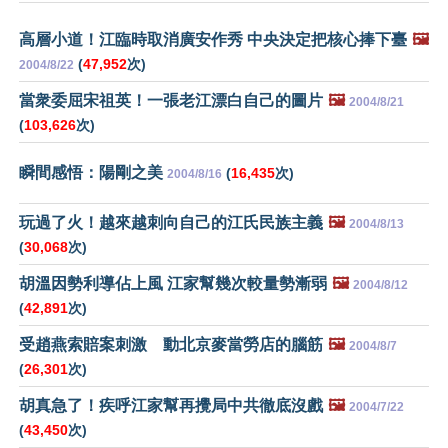
高層小道！江臨時取消廣安作秀 中央決定把核心捧下臺
🖼️
(
47,952
次)
2004/8/22
當衆委屈宋祖英！一張老江漂白自己的圖片
🖼️
2004/8/21
(
103,626
次)
瞬間感悟：陽剛之美
(
16,435
次)
2004/8/16
玩過了火！越來越刺向自己的江氏民族主義
🖼️
2004/8/13
(
30,068
次)
胡溫因勢利導佔上風 江家幫幾次較量勢漸弱
🖼️
2004/8/12
(
42,891
次)
受趙燕索賠案刺激 動北京麥當勞店的腦筋
🖼️
2004/8/7
(
26,301
次)
胡真急了！疾呼江家幫再攪局中共徹底沒戲
🖼️
2004/7/22
(
43,450
次)