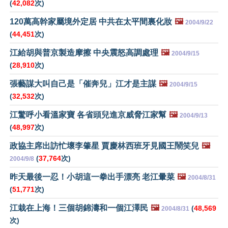
(
42,082
次)
120萬高幹家屬境外定居 中共在太平間裏化妝
🖼️
2004/9/22
(
44,451
次)
江給胡與普京製造摩擦 中央震怒高調處理
🖼️
2004/9/15
(
28,910
次)
張藝謀大叫自己是「催奔兒」江才是主謀
🖼️
2004/9/15
(
32,532
次)
江驚呼小看溫家寶 各省頭兒進京威脅江家幫
🖼️
2004/9/13
(
48,997
次)
政協主席出訪忙壞李肇星 賈慶林西班牙見國王鬧笑兒
🖼️
(
37,764
次)
2004/9/8
昨天最後一忍！小胡這一拳出手漂亮 老江暈菜
🖼️
2004/8/31
(
51,771
次)
江栽在上海！三個胡錦濤和一個江澤民
🖼️
(
48,569
2004/8/31
次)