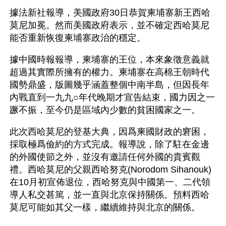
據法新社報導，美國政府30日恭賀柬埔寨新王西哈
莫尼加冕。然而美國政府表示，並不確定西哈莫尼
能否重新恢復柬埔寨政治的穩定。
據中國時報報導，柬埔寨的王位，本來象徵意義就
超過其實際所擁有的權力。柬埔寨在高棉王朝時代
國勢鼎盛，版圖幾乎涵蓋整個中南半島，但因長年
內戰直到一九九○年代晚期才宣告結束，國力因之一
蹶不振，至今仍是區域內少數的貧困國家之一。
此次西哈莫尼的登基大典，因爲柬國財政的窘困，
採取極爲儉約的方式完成。報導說，除了駐在金邊
的外國使節之外，並沒有邀請任何外國的貴賓觀
禮。西哈莫尼的父親西哈努克(Norodom Sihanouk)
在10月初宣佈退位，西哈努克與中國第一、二代領
導人私交甚篤，並一直與北京保持關係。預料西哈
莫尼可能如其父一樣，繼續維持與北京的關係。