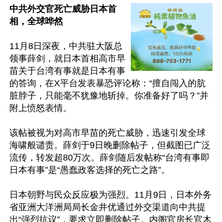
中共外交官死亡威胁日本首
相，全球哗然
11月8日深夜，中共驻大阪总
领事薛剑，就日本首相高市早
苗关于台湾有事就是日本有事
的答询，在X平台发表暴恐评论称：“擅自闯入的肮
脏脖子，只能毫不犹豫地斩掉。你准备好了吗？”并
附上愤怒表情。

该帖被视为对高市早苗的死亡威胁，迅速引发全球
海啸般谴责。薛剑于9日晚删除帖子，但截图已广泛
流传，转发超80万次。薛剑随后发帖称“台湾有事即
日本有事”是“愚蠢政客选择的死亡之路”。

日本朝野与民众反应极为强烈。11月9日，日本外务
省亚洲大洋洲局局长金井优通过外交渠道向中共提
出“强烈抗议”，要求立即删除帖子。内阁官房长官木