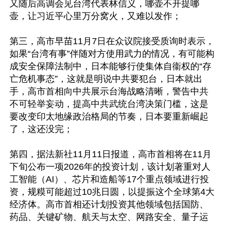
又随后高调会见台湾代表林信义，哪壶不开提哪
壶，让习近平心里万分窝火，又难以发作；

第三，高市早苗11月7日在众议院接受质询时表示，
如果“台湾有事”伴随对方使用武力的情况，有可能构
成安全保障法制中，日本能够行使集体自衞权的“存
亡危机事态”，这就是明说中共要犯台，日本就出
手，高市首相向中共展示台海战略清晰，警告中共
不可轻举妄动，提高中共武统台湾决策门槛，这是
要改变印太地缘政治格局的节奏，日本要重新崛起
了，这还没完；

第四，据法新社11月11日报道，高市首相将在11月
下旬公布一项2026年的投资计划，该计划著重对人
工智能（AI）、芯片和造船等17个重点领域进行投
资，规糢可能超过10兆日圆，以提振这个全球第4大
经济体。高市首相还计划投资其他领域包括国防、
药品、关键矿物、航天与太空、网路安全、量子运