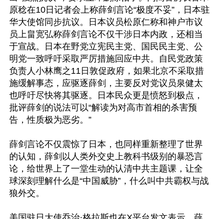
原稔在10日记者会上称薛剑言论“极度不妥”，日本驻
华大使馆同步抗议。日本议员松原仁称和神户市议
员上畠宽弘称薛剑言论不仅干涉日本内政，还相当
于宣战。日本在野党立宪民主党、国民民主党、公
明党一致呼吁采取严厉措施回应中共。自民党政策
负责人小林鹰之11日敦促政府，如果北京不采取措
施缓解事态，应驱逐薛剑，主要反对党议员泉健太
也呼吁尽快将其驱逐。日本民众更是愤怒到极点，
批评薛剑的说法可以“解读为对高市首相的杀害预
告，性质极为恶劣。”

薛剑言论不仅震惊了日本，也同样重新整理了世界
的认知，薛剑以人类外交史上教科书级别的暴恐言
论，给世界上了一堂生动的认清中共主题课，让全
球深刻理解什么是“中国威胁”，什么叫中共霸权与战
狼外交。

美国驻日大使乔治·格拉斯也在X平台发文表示，薛