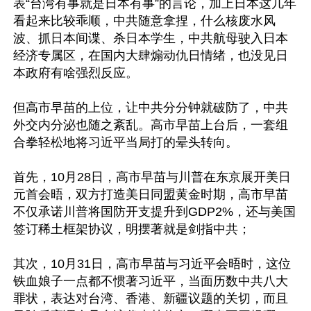
表“台湾有事就是日本有事”的言论，加上日本这几年
看起来比较乖顺，中共随意拿捏，什么核废水风
波、抓日本间谍、杀日本学生，中共航母驶入日本
经济专属区，在国内大肆煽动仇日情绪，也没见日
本政府有啥强烈反应。

但高市早苗的上位，让中共分分钟就破防了，中共
外交内分泌也随之紊乱。高市早苗上台后，一套组
合拳轻松地将习近平当局打的晕头转向。

首先，10月28日，高市早苗与川普在东京展开美日
元首会晤，双方打造美日同盟黄金时期，高市早苗
不仅承诺川普将国防开支提升到GDP2%，还与美国
签订稀土框架协议，明摆著就是剑指中共；

其次，10月31日，高市早苗与习近平会晤时，这位
铁血娘子一点都不惯著习近平，当面历数中共八大
罪状，表达对台湾、香港、新疆议题的关切，而且