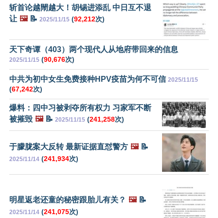
斩首论越閙越大！胡锡进添乱 中日互不退
让
🖼️
📝
(
92,212
次)
2025/11/15
天下奇谭（403）两个现代人从地府带回来的信息
(
90,676
次)
2025/11/15
中共为初中女生免费接种HPV疫苗为何不可信
2025/11/15
(
67,242
次)
爆料：四中习被剥夺所有权力 习家军不断
被摧毁
🖼️
📝
(
241,258
次)
2025/11/15
于朦胧案大反转 最新证据直怼警方
🖼️
📝
(
241,934
次)
2025/11/14
明星返老还童的秘密跟胎儿有关？
🖼️
📝
(
241,075
次)
2025/11/14