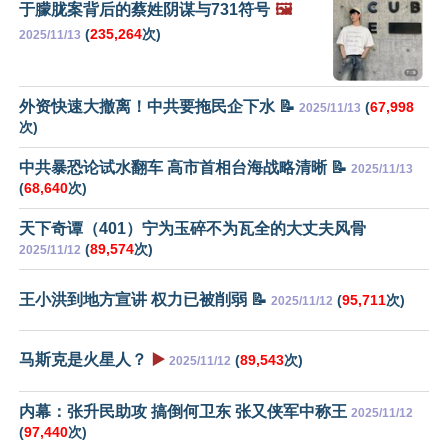
于朦胧案背后的蔡姓阴谋与731符号
🖼️
(
235,264
次)
2025/11/13
外资快速大撤离！中共要拖民企下水 📝
(
67,998
2025/11/13
次)
中共暴恐论试水翻车 高市首相台海战略清晰 📝
2025/11/13
(
68,640
次)
天下奇谭（401）宁为玉碎不为瓦全的大丈夫风骨
(
89,574
次)
2025/11/12
王小洪到地方宣讲 权力已被削弱 📝
(
95,711
次)
2025/11/12
马斯克是火星人？
▶️
(
89,543
次)
2025/11/12
内幕：张升民助攻 搞倒何卫东 张又侠军中称王
2025/11/12
(
97,440
次)