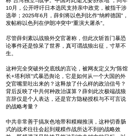
称“台湾独立=战争。中国对此毫无妥协余地”；同年
10月，公开呼吁日本选民支持亲中政党，被指干涉
选举；2025年6月，薛剑将以色列比作“纳粹德国”，
发帖称以色列在伊朗冲突中“重演大屠杀”。

尽管薛剑素以战狼外交官著称，但此次斩首门暴恐
论事件还是惊呆了世界，真可谓战狼出征，寸草不
生。

这种完全突破外交底线的言论，被网友定义为“陈馆
长+塔利班”式暴恐舆论，它是如何从一个大国的外
交官嘴里吐出来的？这释放了什么样的政治信号？
背后反映了中共何种政治谋算？薛剑此次极端战狼
言辞仅是个人表达，还是官方隐秘授权与不可言说
的战略考量？

中共非常善于搞灰色地带和糢糊推演，这种切香肠
式的战术往往会起到规糢作战所达不到的战略效