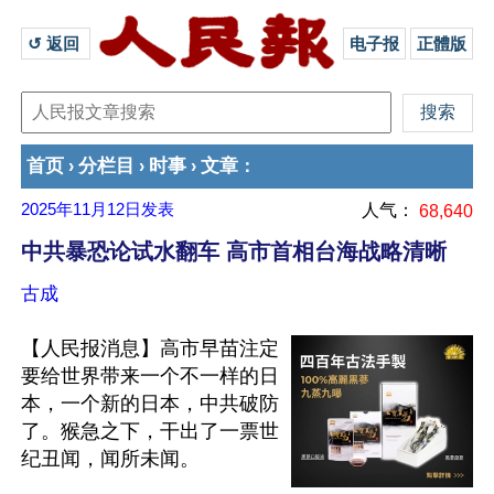
↺ 返回 
电子报
正體版
首页
分栏目
时事
文章
›
›
›
：
2025年11月12日
发表
人气：
68,640
中共暴恐论试水翻车 高市首相台海战略清晰
古成
【人民报消息】高市早苗注定
要给世界带来一个不一样的日
本，一个新的日本，中共破防
了。猴急之下，干出了一票世
纪丑闻，闻所未闻。
