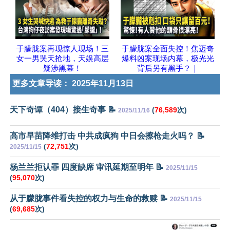
于朦胧案再现惊人现场！三
于朦胧案全面失控！焦迈奇
女一男哭天抢地，天娱高层
爆料凶案现场内幕，极光光
疑涉黑幕！
背后另有黑手？｜
更多文章导读：
2025年11月13日
天下奇谭（404）接生奇事 📝
(
76,589
次)
2025/11/16
高市早苗降维打击 中共成疯狗 中日会擦枪走火吗？ 📝
(
72,751
次)
2025/11/15
杨兰兰拒认罪 四度缺席 审讯延期至明年 📝
2025/11/15
(
95,070
次)
从于朦胧事件看失控的权力与生命的救赎 📝
2025/11/15
(
69,685
次)