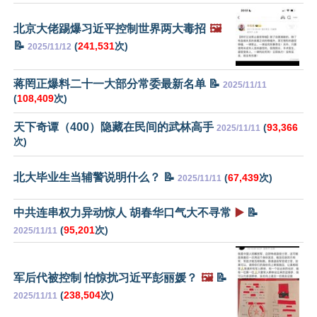
北京大佬踢爆习近平控制世界两大毒招
🖼️
📝
(
241,531
次)
2025/11/12
蒋罔正爆料二十一大部分常委最新名单 📝
2025/11/11
(
108,409
次)
天下奇谭（400）隐藏在民间的武林高手
(
93,366
2025/11/11
次)
北大毕业生当辅警说明什么？ 📝
(
67,439
次)
2025/11/11
中共连串权力异动惊人 胡春华口气大不寻常
▶️
📝
(
95,201
次)
2025/11/11
军后代被控制 怕惊扰习近平彭丽媛？
🖼️
📝
(
238,504
次)
2025/11/11