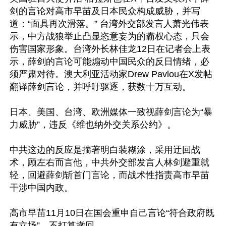
剑的言论对高市早苗及日本民众构成威胁，并写
道：“面具再次滑落。” 台湾外交部发言人萧光伟表
示，中方战狼举止凸显恣意妄为的霸权心态，只会
伤害国家形象。台湾外长林佳龙12日在记者会上表
示，薛剑的言论可能煽动中国民众的反日情绪，必
须严肃对待。澳大利亚活动家Drew Pavlou在X发帖
翻译薛剑言论，并呼吁驱逐，获数十万互动。

日本、美国、台湾、欧洲媒体一致视薛剑言论为“暴
力威胁”，违反《维也纳外交关系公约》。

中共这边的反应是揣著明白装糊涂，采用迂回战
术，顾左右而言他，中共外交部发言人林剑避重就
轻，回避薛剑斩首门言论，而战术性指责高市早苗
干涉中国内政。

高市早苗11月10日在国会重申自己言论“符合政府既
有立场”，不打算撤回。
