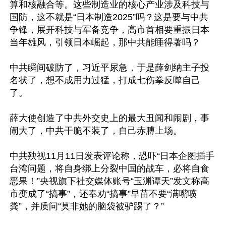
算和核融合等。这些制造业的核心产业涉及科技与
国防，这不就是“日本制造2025”吗？这是要与中共
争锋，展开科技与军备竞争，高市首相要重振日本
当年雄风，引领日本崛起，那中共能睡得著吗？

中共瞬间破防了，习近平尿急，于是薛剑纳主子投
名状了，想不成用力过猛，打成七伤拳反噬自己
了。

薛大使创造了中共外交史上的最大丑闻和闹剧，事
闹大了，中共干脆不装了，自己赤膊上场。

中共殃视11月11日发表评论称，恐吓“日本企图插手
台湾问题，将自身绑上分裂中国的战车，必将自食
恶果！”央视旗下社交媒体账号“玉渊谭天”发文称高
市变成了“搞事”，还奉劝“搞事”早苗不要“满嘴喷
粪”，并质问“莫非她的脑袋被驴踢了？”
