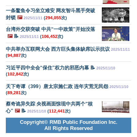
一条鳌鱼令习坐立难安 网友智斗黑手突破
封锁
🖼️
(
294,055
次)
2025/11/11
台湾外交获突破 中共“一中政策”开始没落
🖼️
📝
(
106,452
次)
2025/11/11
中共举办互联网大会 西方巨头集体缺席以示抗议
2025/11/11
(
94,887
次)
习近平四中全会“保住”权力的邪恶内幕 📝
2025/11/10
(
102,842
次)
天下奇谭（399）唐太宗施仁政 连年灾荒无民怨
2025/11/10
(
89,281
次)
蔡奇诡异失踪 央视画面惊现中共两个“核
心”
🖼️
📝
(
112,441
次)
2025/11/10
Copyright© RMB Public Foundation Inc.
All Rights Reserved