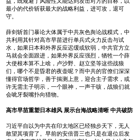
益，既规避了风险性又能达到攻击对方的目标，以
最小的代价斩获最大的战略利益，进可攻，退可
守。

薛剑斩首门暴论大体属于中共灰色舆论战糢式，中
共利用其针对高市早苗进行单兵式火力反击与试
水，如果日本和外界反应迟缓或软弱，中共官方立
马就会全面跟进，如果外界反应强烈，牺牲一个薛
大使根本算不上啥，卢沙野、赵立坚等这些战狼
们，哪个不是昏君的夜壶呢？而中共的官僚们深深
懂得官场哲学，善于揣测上意，迎合主子需求，或
许无需主子明示，一个眼神，一声干咳，战狼们就
会呲牙裂嘴扑向猎物。

高市早苗重塑日本雄风 展示台海战略清晰 中共破防
习近平自以为中共在印太地区已经独步天下，无人
敢望其项背了。早前的安倍晋三也只是在退位后发