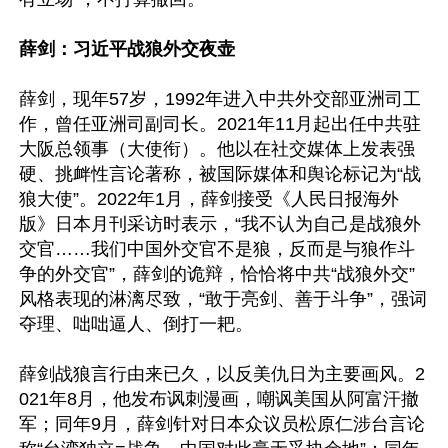
薛剑：习近平战狼外交夜壶
薛剑，现年57岁，1992年进入中共外交部亚洲司工
作，曾任亚洲司副司长。2021年11月起出任中共驻
大阪总领事（大使衔）。他以在社交媒体上发表强
硬、挑衅性言论著称，被国际媒体和舆论标记为“战
狼大使”。2022年1月，薛剑接受《人民日报海外
版》日本月刊采访时表示，“我不认为自己是战狼外
交官……我们中国外交官不是狼，反而是与狼作斗
争的外交官”，薛剑的诡辩，恰恰将中共“战狼外交”
风格表现的淋漓尽致，“敢于亮剑、善于斗争”，强词
夺理、咄咄逼人、倒打一耙。

薛剑战狼言行由来已久，以反美仇日为主要画风。2
021年8月，他发布讽刺漫画，嘲讽美国从阿富汗撤
军；同年9月，薛剑针对日本众议员松原仁涉台言论