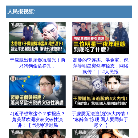
人民报视频:
于朦胧出租屋惨况曝光！两
高龄的李连杰、洪金宝、倪
只狗狗命危挣扎，
萍等明星突然年轻态，网络
疯传！｜ #人民报
习近平想靠这个？躲报应？
于朦胧无法逃脱的5大内情！
萧美琴欧洲发表突破性演
“麻醉鱼”惊现 国人要同归于
讲！【 #晓坤话时局
尽？【