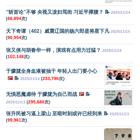
“斩首论”不够 央视又泼妇骂街 习近平撑腰？ 📝
2025/11/14
(
66,894
次)
天下奇谭（402）威震辽国的杨六郎是将星下凡
2025/11/14
(
90,954
次)
张又侠与胡春华一样，演戏有点用力过猛？
2025/11/14
(
102,148
次)
于朦胧全身血液被抽干 年轻人出门要小心
🖼️
📝
(
233,796
次)
2025/11/14
无惧恶魔虐待 于朦胧为自己而战
🖼️
📝
(
295,680
次)
2025/11/13
张升民被习逼上梁山 至暗时刻或许已经到来 📝
2025/11/13
(
99,961
次)