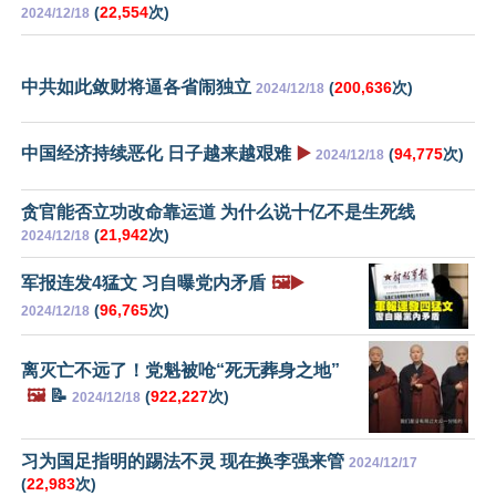
(
22,554
次)
2024/12/18
中共如此敛财将逼各省闹独立
(
200,636
次)
2024/12/18
中国经济持续恶化 日子越来越艰难
▶️
(
94,775
次)
2024/12/18
贪官能否立功改命靠运道 为什么说十亿不是生死线
(
21,942
次)
2024/12/18
军报连发4猛文 习自曝党内矛盾
🖼️▶️
(
96,765
次)
2024/12/18
离灭亡不远了！党魁被呛“死无葬身之地”
🖼️
📝
(
922,227
次)
2024/12/18
习为国足指明的踢法不灵 现在换李强来管
2024/12/17
(
22,983
次)