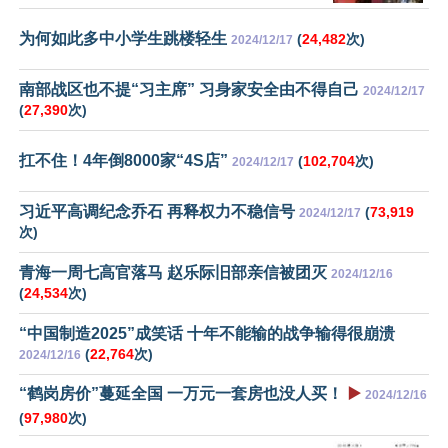
为何如此多中小学生跳楼轻生
(
24,482
次)
2024/12/17
南部战区也不提“习主席” 习身家安全由不得自己
2024/12/17
(
27,390
次)
扛不住！4年倒8000家“4S店”
(
102,704
次)
2024/12/17
习近平高调纪念乔石 再释权力不稳信号
(
73,919
2024/12/17
次)
青海一周七高官落马 赵乐际旧部亲信被团灭
2024/12/16
(
24,534
次)
“中国制造2025”成笑话 十年不能输的战争输得很崩溃
(
22,764
次)
2024/12/16
“鹤岗房价”蔓延全国 一万元一套房也没人买！
▶️
2024/12/16
(
97,980
次)