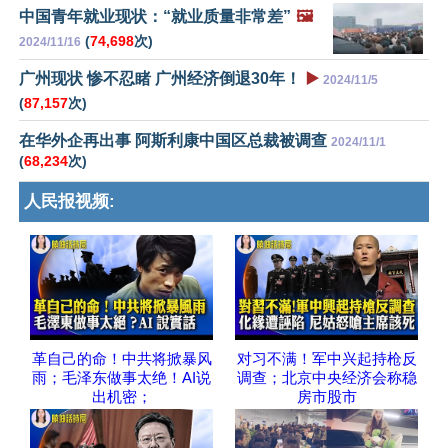
中国青年就业现状：“就业质量非常差”
🖼️
(
74,698
次)
2024/11/16
广州现状 惨不忍睹 广州经济倒退30年！
▶️
2024/11/5
(
87,157
次)
在华外企再出事 阿斯利康中国区总裁被调查
2024/11/1
(
68,234
次)
人民报视频:
革自己的命！中共将掀暴风
对习不满！军中兴起持枪反
雨；毛泽东做事太绝！AI说
调查；北京中央经济会称稳
出机密；
房市股市