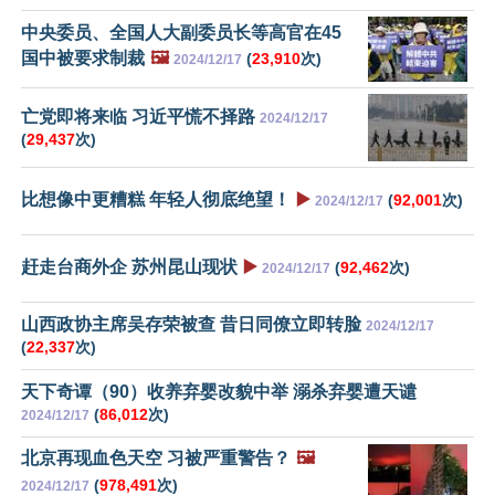
中央委员、全国人大副委员长等高官在45
国中被要求制裁
🖼️
(
23,910
次)
2024/12/17
亡党即将来临 习近平慌不择路
2024/12/17
(
29,437
次)
比想像中更糟糕 年轻人彻底绝望！
▶️
(
92,001
次)
2024/12/17
赶走台商外企 苏州昆山现状
▶️
(
92,462
次)
2024/12/17
山西政协主席吴存荣被查 昔日同僚立即转脸
2024/12/17
(
22,337
次)
天下奇谭（90）收养弃婴改貌中举 溺杀弃婴遭天谴
(
86,012
次)
2024/12/17
北京再现血色天空 习被严重警告？
🖼️
(
978,491
次)
2024/12/17