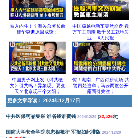
卷入内斗！？海关总署长俞
中国极越电动车突然崩盘 数
建华突逝原因成谜；
万车主崩溃 数千员工就地失
业｜ #人民报
中国男子网上发《讨共檄
惊！湖南、广西讨薪现场 共
文》引共鸣！异象现、要变
警四处逃窜；马云两度公开
天？北京现三个太阳；
露面引关注；
更多文章导读：
2024年12月17日
中共医保药品集采 谁省钱谁费钱
(
22,526
次)
2024/12/20
国防大学安全学院表忠很敷衍 军报如此排版
2024/12/20