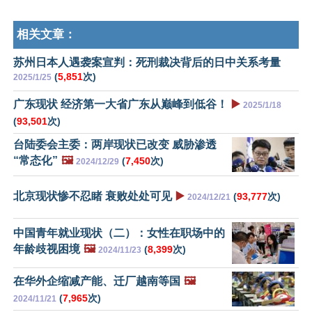
相关文章：
苏州日本人遇袭案宣判：死刑裁决背后的日中关系考量
(
5,851
次)
2025/1/25
广东现状 经济第一大省广东从巅峰到低谷！
▶️
2025/1/18
(
93,501
次)
台陆委会主委：两岸现状已改变 威胁渗透
“常态化”
🖼️
(
7,450
次)
2024/12/29
北京现状惨不忍睹 衰败处处可见
▶️
(
93,777
次)
2024/12/21
中国青年就业现状（二）：女性在职场中的
年龄歧视困境
🖼️
(
8,399
次)
2024/11/23
在华外企缩减产能、迁厂越南等国
🖼️
(
7,965
次)
2024/11/21