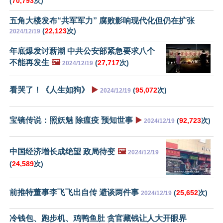
(
70,793
次)
五角大楼发布“共军军力” 腐败影响现代化但仍在扩张
(
22,123
次)
2024/12/19
年底爆发讨薪潮 中共公安部紧急要求八个
不能再发生
🖼️
(
27,717
次)
2024/12/19
看哭了！《人生如狗》
▶️
(
95,072
次)
2024/12/19
宝镜传说：照妖魅 除瘟疫 预知世事
▶️
(
92,723
次)
2024/12/19
中国经济增长成绝望 政局待变
🖼️
2024/12/19
(
24,589
次)
前推特董事李飞飞出自传 避谈两件事
(
25,652
次)
2024/12/19
冷钱包、跑步机、鸡鸭鱼肚 贪官藏钱让人大开眼界