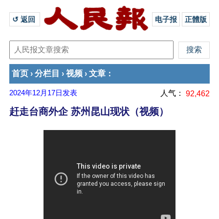
↺ 返回 
电子报
正體版
首页
分栏目
视频
文章
›
›
›
：
2024年12月17日
发表
人气：
92,462
赶走台商外企 苏州昆山现状（视频）