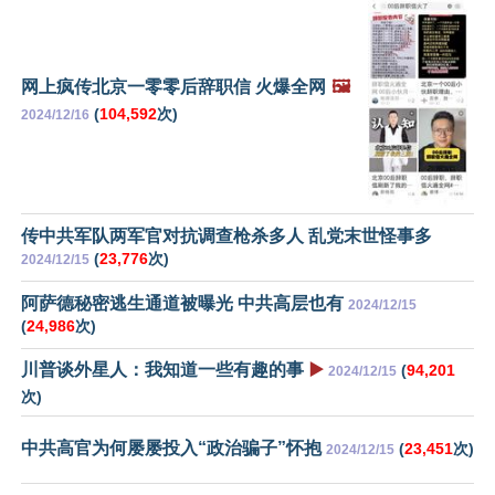
网上疯传北京一零零后辞职信 火爆全网
🖼️
(
104,592
次)
2024/12/16
传中共军队两军官对抗调查枪杀多人 乱党末世怪事多
(
23,776
次)
2024/12/15
阿萨德秘密逃生通道被曝光 中共高层也有
2024/12/15
(
24,986
次)
川普谈外星人：我知道一些有趣的事
▶️
(
94,201
2024/12/15
次)
中共高官为何屡屡投入“政治骗子”怀抱
(
23,451
次)
2024/12/15