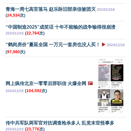
青海一周七高官落马 赵乐际旧部亲信被团灭
2024/12/16
(
24,534
次)
“中国制造2025”成笑话 十年不能输的战争输得很崩溃
(
22,764
次)
2024/12/16
“鹤岗房价”蔓延全国 一万元一套房也没人买！
▶️
2024/12/16
(
97,980
次)
网上疯传北京一零零后辞职信 火爆全网
🖼️
(
104,592
次)
2024/12/16
传中共军队两军官对抗调查枪杀多人 乱党末世怪事多
(
23,776
次)
2024/12/15