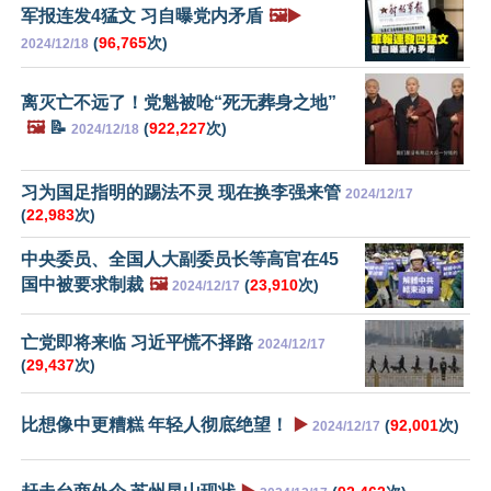
军报连发4猛文 习自曝党内矛盾
🖼️▶️
(
96,765
次)
2024/12/18
离灭亡不远了！党魁被呛“死无葬身之地”
🖼️
📝
(
922,227
次)
2024/12/18
习为国足指明的踢法不灵 现在换李强来管
2024/12/17
(
22,983
次)
中央委员、全国人大副委员长等高官在45
国中被要求制裁
🖼️
(
23,910
次)
2024/12/17
亡党即将来临 习近平慌不择路
2024/12/17
(
29,437
次)
比想像中更糟糕 年轻人彻底绝望！
▶️
(
92,001
次)
2024/12/17