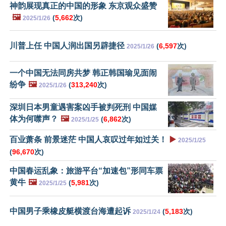
神韵展现真正的中国的形象 东京观众盛赞
🖼️
(
5,662
次)
2025/1/26
川普上任 中国人润出国另辟捷径
(
6,597
次)
2025/1/26
一个中国无法同房共梦 韩正韩国瑜见面闹
纷争
🖼️
(
313,240
次)
2025/1/26
深圳日本男童遇害案凶手被判死刑 中国媒
体为何噤声？
🖼️
(
6,862
次)
2025/1/25
百业萧条 前景迷茫 中国人哀叹过年如过关！
▶️
2025/1/25
(
96,670
次)
中国春运乱象：旅游平台“加速包”形同车票
黄牛
🖼️
(
5,981
次)
2025/1/25
中国男子乘橡皮艇横渡台海遭起诉
(
5,183
次)
2025/1/24