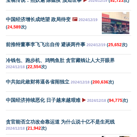
宝镜传说：照妖魅 除瘟疫 预知世事
▶️
(
92,723
次)
2024/12/19
中国经济增长成绝望 政局待变
🖼️
2024/12/19
(
24,589
次)
前推特董事李飞飞出自传 避谈两件事
(
25,652
次)
2024/12/19
冷钱包、跑步机、鸡鸭鱼肚 贪官藏钱让人大开眼界
(
22,554
次)
2024/12/18
中共如此敛财将逼各省闹独立
(
200,636
次)
2024/12/18
中国经济持续恶化 日子越来越艰难
▶️
(
94,775
次)
2024/12/18
贪官能否立功改命靠运道 为什么说十亿不是生死线
(
21,942
次)
2024/12/18