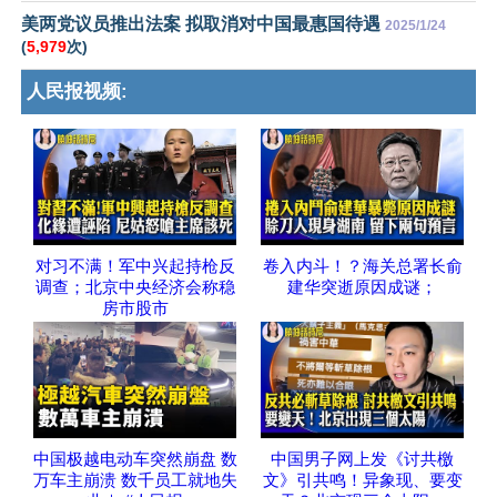
美两党议员推出法案 拟取消对中国最惠国待遇
2025/1/24
(
5,979
次)
人民报视频:
对习不满！军中兴起持枪反
卷入内斗！？海关总署长俞
调查；北京中央经济会称稳
建华突逝原因成谜；
房市股市
中国极越电动车突然崩盘 数
中国男子网上发《讨共檄
万车主崩溃 数千员工就地失
文》引共鸣！异象现、要变