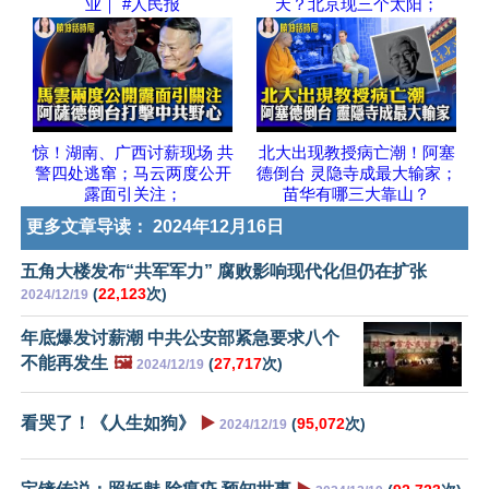
业｜ #人民报
天？北京现三个太阳；
惊！湖南、广西讨薪现场 共
北大出现教授病亡潮！阿塞
警四处逃窜；马云两度公开
德倒台 灵隐寺成最大输家；
露面引关注；
苗华有哪三大靠山？
更多文章导读：
2024年12月16日
五角大楼发布“共军军力” 腐败影响现代化但仍在扩张
(
22,123
次)
2024/12/19
年底爆发讨薪潮 中共公安部紧急要求八个
不能再发生
🖼️
(
27,717
次)
2024/12/19
看哭了！《人生如狗》
▶️
(
95,072
次)
2024/12/19