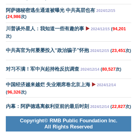
阿萨德秘密逃生通道被曝光 中共高层也有
2024/12/15
(
24,986
次)
川普谈外星人：我知道一些有趣的事
▶️
(
94,201
2024/12/15
次)
中共高官为何屡屡投入“政治骗子”怀抱
(
23,451
次)
2024/12/15
对习不满！军中兴起持枪反抗调查
(
80,527
次)
2024/12/14
中国经济越来越烂 失业潮席卷北京上海
▶️
2024/12/14
(
96,326
次)
内幕：阿萨德逃离叙利亚前的最后时刻
(
22,827
次)
2024/12/14
Copyright© RMB Public Foundation Inc.
All Rights Reserved