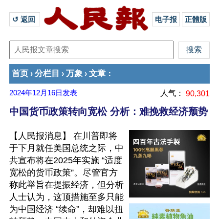
↺ 返回 
电子报
正體版
首页
分栏目
万象
文章
›
›
›
：
2024年12月16日
发表
人气：
90,301
中国货币政策转向宽松 分析：难挽救经济颓势
【人民报消息】 在川普即将
于下月就任美国总统之际，中
共宣布将在2025年实施 “适度
宽松的货币政策”。尽管官方
称此举旨在提振经济，但分析
人士认为，这顶措施至多只能
为中国经济 “续命”，却难以扭