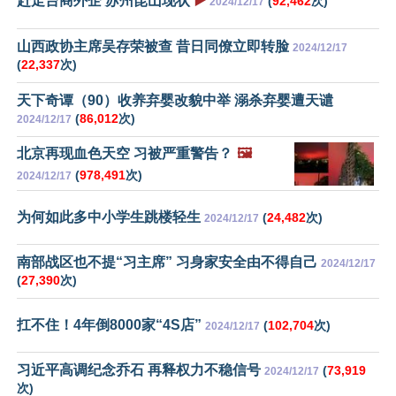
赶走台商外企 苏州昆山现状
▶️
(
92,462
次)
2024/12/17
山西政协主席吴存荣被查 昔日同僚立即转脸
2024/12/17
(
22,337
次)
天下奇谭（90）收养弃婴改貌中举 溺杀弃婴遭天谴
(
86,012
次)
2024/12/17
北京再现血色天空 习被严重警告？
🖼️
(
978,491
次)
2024/12/17
为何如此多中小学生跳楼轻生
(
24,482
次)
2024/12/17
南部战区也不提“习主席” 习身家安全由不得自己
2024/12/17
(
27,390
次)
扛不住！4年倒8000家“4S店”
(
102,704
次)
2024/12/17
习近平高调纪念乔石 再释权力不稳信号
(
73,919
2024/12/17
次)