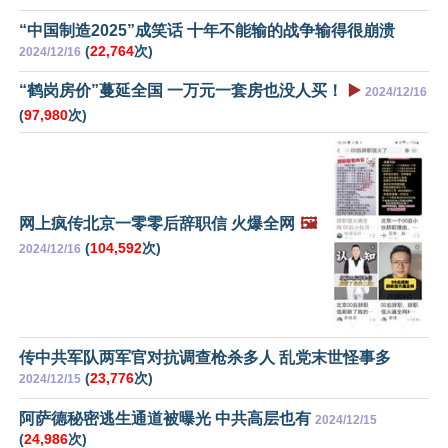
“中国制造2025”成笑话 十年不能输的战争输得很崩溃
(
22,764
次)
2024/12/16
“鹤岗房价”蔓延全国 一万元一套房也没人买！
▶️
2024/12/16
(
97,980
次)
网上疯传北京一零零后辞职信 火爆全网
🖼️
(
104,592
次)
2024/12/16
传中共军队两军官对抗调查枪杀多人 乱党末世怪事多
(
23,776
次)
2024/12/15
阿萨德秘密逃生通道被曝光 中共高层也有
2024/12/15
(
24,986
次)