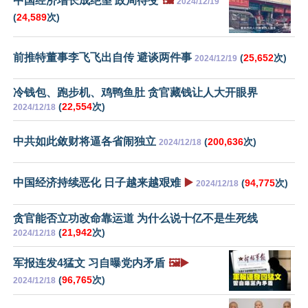
中国经济增长成绝望 政局待变
🖼️
2024/12/19
(
24,589
次)
前推特董事李飞飞出自传 避谈两件事
(
25,652
次)
2024/12/19
冷钱包、跑步机、鸡鸭鱼肚 贪官藏钱让人大开眼界
(
22,554
次)
2024/12/18
中共如此敛财将逼各省闹独立
(
200,636
次)
2024/12/18
中国经济持续恶化 日子越来越艰难
▶️
(
94,775
次)
2024/12/18
贪官能否立功改命靠运道 为什么说十亿不是生死线
(
21,942
次)
2024/12/18
军报连发4猛文 习自曝党内矛盾
🖼️▶️
(
96,765
次)
2024/12/18