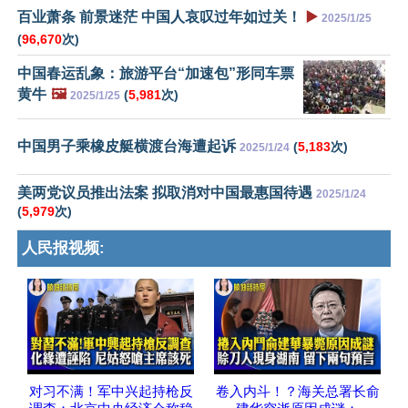
百业萧条 前景迷茫 中国人哀叹过年如过关！
▶️
2025/1/25
(
96,670
次)
中国春运乱象：旅游平台“加速包”形同车票
黄牛
🖼️
(
5,981
次)
2025/1/25
中国男子乘橡皮艇横渡台海遭起诉
(
5,183
次)
2025/1/24
美两党议员推出法案 拟取消对中国最惠国待遇
2025/1/24
(
5,979
次)
人民报视频:
对习不满！军中兴起持枪反
卷入内斗！？海关总署长俞