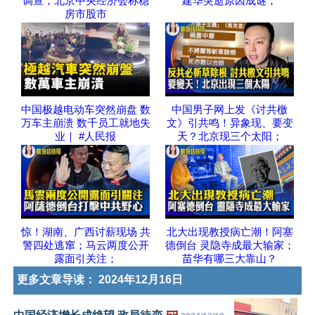
调查；北京中央经济会称稳
建华突逝原因成谜；
房市股市
中国极越电动车突然崩盘 数
中国男子网上发《讨共檄
万车主崩溃 数千员工就地失
文》引共鸣！异象现、要变
业｜ #人民报
天？北京现三个太阳；
惊！湖南、广西讨薪现场 共
北大出现教授病亡潮！阿塞
警四处逃窜；马云两度公开
德倒台 灵隐寺成最大输家；
露面引关注；
苗华有哪三大靠山？
更多文章导读：
2024年12月16日