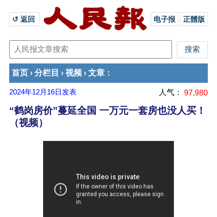
↺ 返回 
电子报
正體版
首页
分栏目
视频
文章
›
›
›
：
2024年12月16日
发表
人气：
97,980
“鹤岗房价”蔓延全国 一万元一套房也没人买！
（视频）