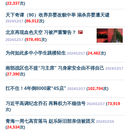
(
22,337
次)
天下奇谭（90）收养弃婴改貌中举 溺杀弃婴遭天谴
(
86,012
次)
2024/12/17
北京再现血色天空 习被严重警告？
🖼️
(
978,491
次)
2024/12/17
为何如此多中小学生跳楼轻生
(
24,482
次)
2024/12/17
南部战区也不提“习主席” 习身家安全由不得自己
2024/12/17
(
27,390
次)
扛不住！4年倒8000家“4S店”
(
102,704
次)
2024/12/17
习近平高调纪念乔石 再释权力不稳信号
(
73,919
2024/12/17
次)
青海一周七高官落马 赵乐际旧部亲信被团灭
2024/12/16
(
24,534
次)