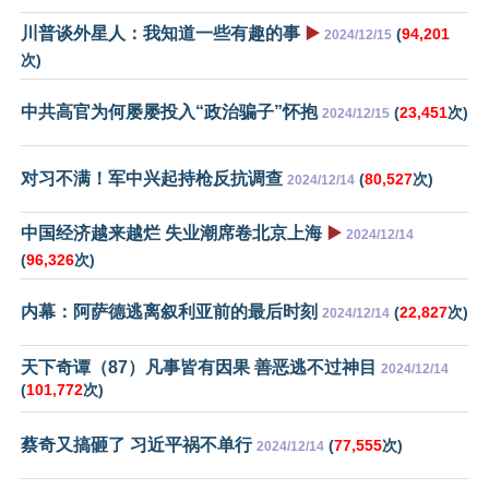
川普谈外星人：我知道一些有趣的事
▶️
(
94,201
2024/12/15
次)
中共高官为何屡屡投入“政治骗子”怀抱
(
23,451
次)
2024/12/15
对习不满！军中兴起持枪反抗调查
(
80,527
次)
2024/12/14
中国经济越来越烂 失业潮席卷北京上海
▶️
2024/12/14
(
96,326
次)
内幕：阿萨德逃离叙利亚前的最后时刻
(
22,827
次)
2024/12/14
天下奇谭（87）凡事皆有因果 善恶逃不过神目
2024/12/14
(
101,772
次)
蔡奇又搞砸了 习近平祸不单行
(
77,555
次)
2024/12/14