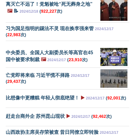
离灭亡不远了！党魁被呛“死无葬身之地”
🖼️
📝
(
922,227
次)
2024/12/18
习为国足指明的踢法不灵 现在换李强来管
2024/12/17
(
22,983
次)
中央委员、全国人大副委员长等高官在45
国中被要求制裁
🖼️
(
23,910
次)
2024/12/17
亡党即将来临 习近平慌不择路
2024/12/17
(
29,437
次)
比想像中更糟糕 年轻人彻底绝望！
▶️
(
92,001
次)
2024/12/17
赶走台商外企 苏州昆山现状
▶️
(
92,462
次)
2024/12/17
山西政协主席吴存荣被查 昔日同僚立即转脸
2024/12/17