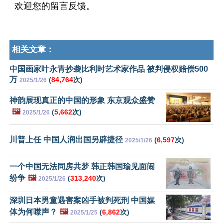
欢迎您的留言反馈。
相关文章：
中国画家叶永青抄袭比利时艺术家作品 被判侵权赔偿500
万
(
84,764
次)
2025/1/26
神韵展现真正的中国的形象 东京观众盛赞
🖼️
(
5,662
次)
2025/1/26
川普上任 中国人润出国另辟捷径
(
6,597
次)
2025/1/26
一个中国无法同房共梦 韩正韩国瑜见面闹
纷争
🖼️
(
313,240
次)
2025/1/26
深圳日本男童遇害案凶手被判死刑 中国媒
体为何噤声？
🖼️
(
6,862
次)
2025/1/25