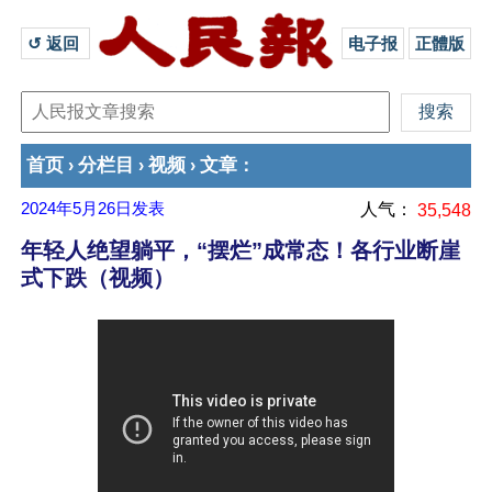
↺ 返回 
电子报
正體版
首页
分栏目
视频
文章
›
›
›
：
2024年5月26日
发表
人气：
35,548
年轻人绝望躺平，“摆烂”成常态！各行业断崖
式下跌（视频）