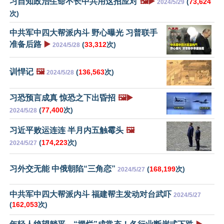
习自知政治生命不长中共用这招应对
🖼️▶️
(
73,624
2024/5/29
次)
中共军中四大帮派内斗 野心曝光 习普联手
准备后路
▶️
(
33,312
次)
2024/5/28
训悍记
🖼️
(
136,563
次)
2024/5/28
习恐预言成真 惊恐之下出昏招
🖼️▶️
(
77,400
次)
2024/5/28
习近平败运连连 半月内五触霉头
🖼️
(
174,223
次)
2024/5/27
习外交无能 中俄朝陷“三角恋”
(
168,199
次)
2024/5/27
中共军中四大帮派内斗 福建帮主发动对台武吓
2024/5/27
(
162,053
次)