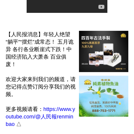
【人民报消息】年轻人绝望 
“躺平”“摆烂”成常态！ 五月诡
异 各行各业断崖式下跌！中
国经济陷入大萧条 百业俱
废！

欢迎大家来到我们的频道，请
您记得点赞订阅分享我们的视
频。

更多视频请看：
https://www.y
outube.com/@人民報renmin
bao