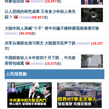
待参选自由
🖼️
(
16,657
次)
2024/6/30
让人恐惧的研究成果 又有多少年轻人将失
踪？
🖼️
(
58,907
次)
2024/6/8
大陆年轻人高喊“十不” 将中共骗子模样展现得淋漓尽致
(
46,445
次)
2024/5/27
共军台海联合演习两天 大陆股市应声下跌
(
18,107
2024/5/25
次)
中国财政收入今年前四个月下跌 ，中共政
府荷包缩紧
🖼️
(
15,575
次)
2024/5/21
人民报视频: