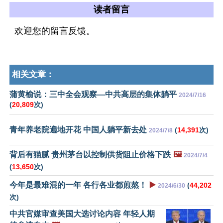
读者留言
欢迎您的留言反馈。
相关文章：
蒲黄榆说：三中全会观察—中共高层的集体躺平
2024/7/16
(
20,809
次)
青年养老院遍地开花 中国人躺平新去处
(
14,391
次)
2024/7/8
背后有猫腻 贵州茅台以控制供货阻止价格下跌
🖼️
2024/7/4
(
13,650
次)
今年是最难混的一年 各行各业都煎熬！
▶️
(
44,202
2024/6/30
次)
中共官媒审查美国大选讨论内容 年轻人期