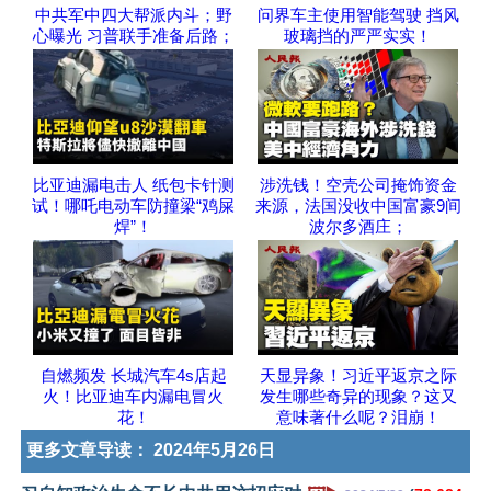
中共军中四大帮派内斗；野
问界车主使用智能驾驶 挡风
心曝光 习普联手准备后路；
玻璃挡的严严实实！
比亚迪漏电击人 纸包卡针测
涉洗钱！空壳公司掩饰资金
试！哪吒电动车防撞梁“鸡屎
来源，法国没收中国富豪9间
焊”！
波尔多酒庄；
自燃频发 长城汽车4s店起
天显异象！习近平返京之际
火！比亚迪车内漏电冒火
发生哪些奇异的现象？这又
花！
意味著什么呢？泪崩！
更多文章导读：
2024年5月26日