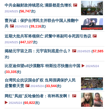
中共金融财政持续恶化 满眼都是负增长
🖼️
(
56,747
次)
2024/5/25
曹兴诚：保护台湾民主并联合中国人推翻中
共
🖼️
(
39,116
次)
2024/5/25
近期大批共军将领病亡 武警中将副司令死因引热议
🖼️
(
447,127
次)
2024/5/25
揭秘元宇宙之四：元宇宙到底是什么？
🖼️
(
57,585
2024/5/25
次)
比亚迪仰望u8沙漠翻车 特斯拉尽快撤出中国
▶️
2024/5/24
(
33,335
次)
台湾民众抗议国会扩权 当局强调保护人民
是警察天责
🖼️
(
33,544
次)
2024/5/24
网红“凤姐”反呛偷拍者：有种再发啊！
🖼️
▶️
(
60,822
次)
2024/5/24