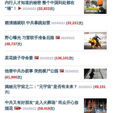
内行人才知道的秘密 整个中国到处都在
“塌”！
▶️
(
32,823
次)
2024/5/22
赖清德就职 中共暴跳如雷
(
32,221
次)
2024/5/22
野心曝光 习普联手准备后路
🖼️
2024/5/22
(
48,737
次)
卖花娘子夺命妻
🖼️
(
136,101
次)
2024/5/22
他替中共办脏事 突然横尸公园
🖼️
2024/5/22
(
61,900
次)
揭秘元宇宙之二：“元宇宙”是否有未来？
(
49,151
2024/5/21
次)
中共又有好朋友“走入火葬场” 民众开心放
烟花
🖼️▶️
(
59,419
次)
2024/5/21