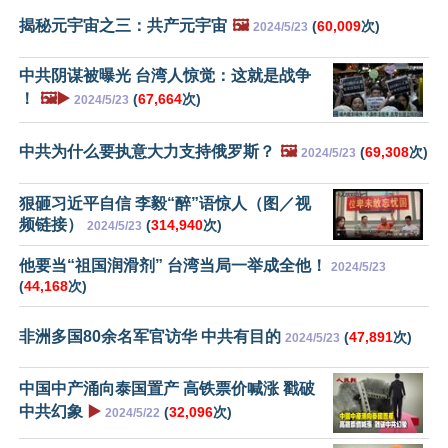
揭秘元宇宙之三：共产元宇宙
🖼️
(
60,009
次)
2024/5/23
中共阴谋被曝光 台湾人惊觉：这就是战争
！
🖼️▶️
(
67,664
次)
2024/5/23
中共为什么要执意大力支持俄罗斯？
🖼️
(
69,308
次)
2024/5/23
狠砸习近平自信 李毅“醉”语惊人（图／视
频链接）
(
314,940
次)
2024/5/23
他要当“祖国润滑剂” 台湾当局一举成全他！
2024/5/23
(
44,168
次)
非洲多国80余名军官访华 中共有目的
(
47,891
次)
2024/5/23
中国中产涌向泰国置产 高铁票价喊涨 戳破
中共幻象
▶️
(
32,096
次)
2024/5/22