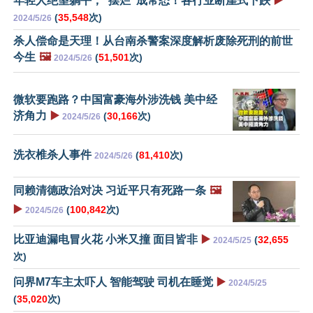
年轻人绝望躺平，“摆烂”成常态！各行业断崖式下跌
▶️
(
35,548
次)
2024/5/26
杀人偿命是天理！从台南杀警案深度解析废除死刑的前世
今生
🖼️
(
51,501
次)
2024/5/26
微软要跑路？中国富豪海外涉洗钱 美中经
济角力
▶️
(
30,166
次)
2024/5/26
洗衣椎杀人事件
(
81,410
次)
2024/5/26
同赖清德政治对决 习近平只有死路一条
🖼️
▶️
(
100,842
次)
2024/5/26
比亚迪漏电冒火花 小米又撞 面目皆非
▶️
(
32,655
2024/5/25
次)
问界M7车主太吓人 智能驾驶 司机在睡觉
▶️
2024/5/25
(
35,020
次)