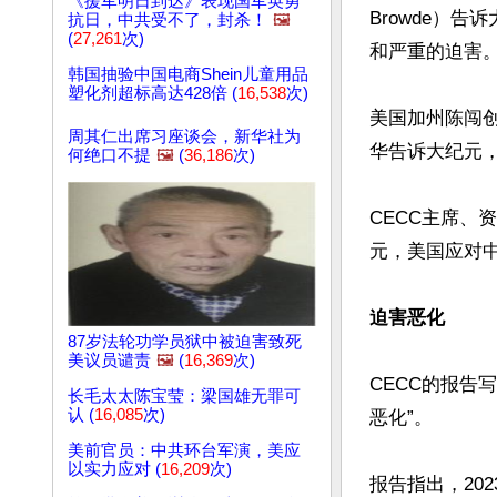
《援军明日到达》表现国军英勇
Browde）
抗日，中共受不了，封杀！
🖼️
(
27,261
次)
和严重的迫害。
韩国抽验中国电商Shein儿童用品
塑化剂超标高达428倍 (
16,538
次)
美国加州陈闯创
周其仁出席习座谈会，新华社为
华告诉大纪元，
何绝口不提
🖼️
(
36,186
次)
CECC主席、资
元，美国应对中
迫害恶化
87岁法轮功学员狱中被迫害致死
美议员谴责
🖼️
(
16,369
次)
CECC的报告
长毛太太陈宝莹：梁国雄无罪可
认 (
16,085
次)
恶化”。

美前官员：中共环台军演，美应
以实力应对 (
16,209
次)
报告指出，20