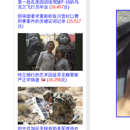
第一批在美国训练驾驶F-16的乌
克兰飞行员毕业 (
16,457
次)
陪审团要求重新听取川普封口费
刑事案件的关键证词记录 (
15,517
次)
特立独行的艺术囚徒异见雕塑家
严正学病逝
🖼️
(
16,256
次)
对中共加征关税有助美军维持在