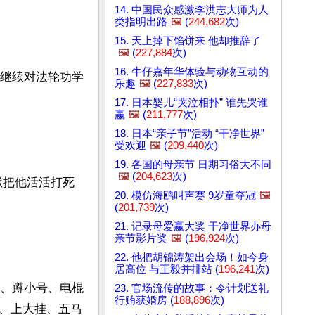
14. 中国民众感激李洪志大师为人
类指明出路
🖼️
(
244,682
次)
15. 天上掉下馅饼来 他却推辞了
🖼️
(
227,884
次)
16. 牛仔嘉年华体验与动物互动的
间继续对法轮功学
乐趣
🖼️
(
227,833
次)
17. 日本婴儿“哭泣相扑” 谁先哭谁
赢
🖼️
(
211,777
次)
18. 日本“亲子节”活动 “干净世界”
受欢迎
🖼️
(
209,440
次)
19. 各国的母亲节 日期习俗大不同
🖼️
(
204,623
次)
狱把他活活打死
20. 模仿海鸥叫声赛 9岁童夺冠
🖼️
(
201,739
次)
21. 记录母爱赢大奖 干净世界办母
亲节影片奖
🖼️
(
196,924
次)
22. 他把胡锦涛架出会场！如今身
居高位 与王毅并排站 (
196,241
次)
衣、蹲小号、电棍
23. 官场流传的故事：令计划送礼
行贿获婚房 (
188,896
次)
、上大挂、五马