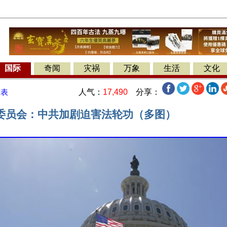
国际
奇闻
灾祸
万象
生活
文化
人气：
17,490
分享：
发表
委员会：中共加剧迫害法轮功（多图）