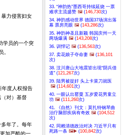
33. “神韵热”墨西哥持续延烧 一票
难求主流盛赞
🖼️
(
146,730
次)
、暴力侵害妇女
34. 神韵感动世界 德国37场演出落
幕 票房亮眼
🖼️
(
143,286
次)
35. 神韵神圣且新颖 韩国庆州一天
两场爆满
🖼️
(
143,208
次)
功学员的一个突
36. 训悍记
🖼️
(
136,563
次)
。

37. 卖花娘子夺命妻
🖼️
(
136,101
次)
38. 汶川唐山大地震皆出现“阴兵借
道” (
121,267
次)
39. 陆男被捉奸 头上卡菜刀就医
🖼️
(
114,601
次)
新年度人权报告
40. 一眼认出罂粟 五岁爱花男童立
括（对）基督
功
🖼️
(
111,260
次)
41. 《自然》刊文：莫扎特钢琴曲
治疗脑部疾病有奇效
🖼️
(
104,512
次)
十多年了。每年
42. 同赖清德政治对决 习近平只有
死路一条
🖼️▶️
(
100,842
次)
是更加严酷的一