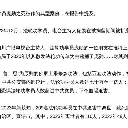
学员庞勋之死被作为典型案例，在报告中提及。

022年12月，法轮功学员、电台主持人庞勋在被拘留期间被折磨
月，四川广播电视台主持人、法轮功学员庞勋的一位朋友在推特
局于2020年以其散发法轮功传单为由逮捕了庞勋……对其判刑
真、善、忍”为原则的佛家上乘修炼功法，包括五套功法动作，
前，中共公安部内部统计，法轮功学员人数达七千万至一亿人；1
因恐惧法轮功学员人数超过中共党员，下令血腥迫害。

2023年新获知，209名法轮功学员在中共迫害中离世。致
治区、直辖市。其中，2023年离世者有116人，2022年48