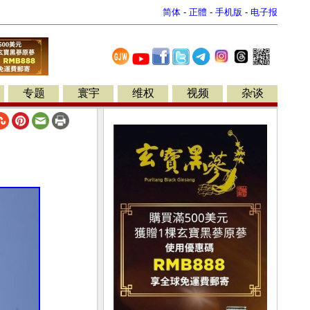
简体
-
正體
-
手机版
-
电子报
专题
寰宇
维权
视频
杂谈