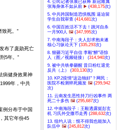
4. 公民记者张展已获释 新冠难属
张海身体不如从前
▶️
(
438,175
次)
5. 中共跨国制造恐惧氛围 逼迫留
学生自我审查 (
414,681
次)
6. 中国百姓活不下去！跳河自杀
致死。”

一月900人
🖼️
(
347,995
次)
7. 中南海段子：夫人彭求抱未遂
核心习纵论天下 (
335,293
次)
上发布了庞勋死亡
8. 狠砸习近平自信 李毅“醉”语惊
5年。”

人（图／视频链接） (
314,940
次)
9. 被中共铁拳砸醒 昔日粉红退党
反共（上） (
303,130
次)
祛病健身效果神
10. KP.2疫情“这边独好”？网民：
999年，中共
医院不检测猝死频发
🖼️
(
299,942
次)
11. 云南发生恶性持刀行凶事件 两
死二十多伤
🖼️
(
295,687
次)
12. 中南海段子：王毅透露挺彭玄
死案例分布于中国
机 习氏外交撒币走秀 (
288,632
次)
人，其它年份45
13. 纽约人说：恨不得我也能加入
队伍中
🖼️
(
245,812
次)