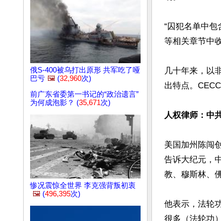
“囚犯名单中
等相关章节中收
几十年来，以
俄S-400被乌打出原形 共军吃了哑
巴亏
🖼️
(
32,960
次)
出特点。CEC
前广东省委第一书记的“政治遗言”
为何成泡影？ (
35,671
次)
人权律师：中
美国加州陈闯创
告诉大纪元，
教、穆斯林、佛
惨况震惊全世界 李克强背叛初衷
🖼️
(
496,395
次)
他表示，法轮
很多（法轮功）