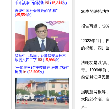
未来战争中的优势
🖼️
(
15,344
次)
再谈中国社会溃败的“面积”
30岁的法轮功
(
35,554
次)
报告写道，“2
“2023年2
的视频。四川当
猛拍中共马屁，香港保安局长不
敢提六四二字
🖼️
(
15,896
次)
法轮功是以“
“一铺养三代”美梦破碎 房东哭昏在
奇。1999年
厕所
▶️
(
28,906
次)
前党魁江泽民
据明慧网报导，
大陆26个省、自
人。
