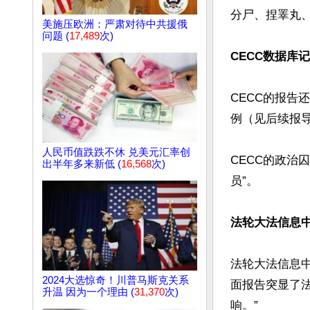
分尸、捏睪丸
美施压欧洲：严肃对待中共援俄
问题 (
17,489
次)
CECC数据库
CECC的报告
例（见后续报导
人民币值跌跌不休 兑美元汇率创
CECC的政治
出半年多来新低 (
16,568
次)
员”。

法轮大法信息
法轮大法信息中心
2024大选惊奇！川普马斯克关系
面报告突显了
升温 因为一个理由 (
31,370
次)
响。”
