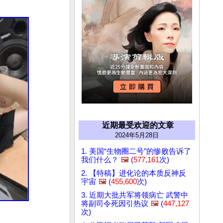
近期最受欢迎的文章
2024年5月28日
1. 美国“生物圈二号”的惨败告诉了
我们什么？
🖼️
(
577,161
次)
2. 【特稿】进化论的本质反神反
宇宙
🖼️
(
455,600
次)
3. 近期大批共军将领病亡 武警中
将副司令死因引热议
🖼️
(
447,127
次)