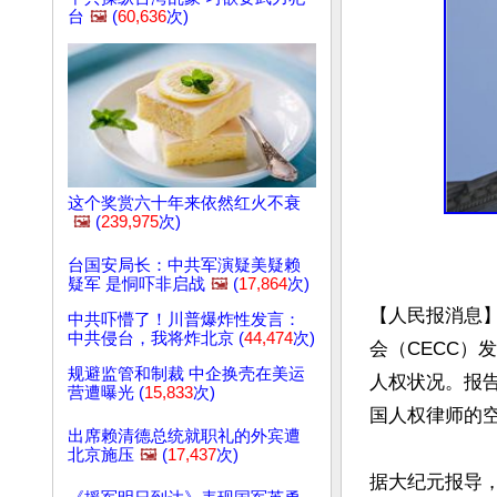
台
🖼️
(
60,636
次)
这个奖赏六十年来依然红火不衰
🖼️
(
239,975
次)
台国安局长：中共军演疑美疑赖
疑军 是恫吓非启战
🖼️
(
17,864
次)
【人民报消息】
中共吓懵了！川普爆炸性发言：
中共侵台，我将炸北京 (
44,474
次)
会（CECC）
规避监管和制裁 中企换壳在美运
人权状况。报
营遭曝光 (
15,833
次)
国人权律师的空
出席赖清德总统就职礼的外宾遭
北京施压
🖼️
(
17,437
次)
据大纪元报导，