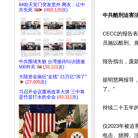
64前天安门突发意外 网友：让中
共先死
🖼️▶️
(
483,126
次)
中共酷刑迫害
CECC的报告
员施以酷刑、身
报告指出，庞勋
中共围堵失败 台湾接待51访团逾
500外宾
🖼️
(
33,111
次)
大陆资金疯狂“走线” 21万亿“润了”
据明慧网报导
▶️
(
27,605
次)
了。”

习召开会议重画改革大饼 三中将
是竹篮打水的全会 (
43,311
次)
持续二十五年的
仅2023年被
电击、烧脚、