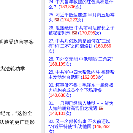
24. 中共当年救援的红色高棉是什
么？ (
183,806
次)
25. 习近平败运连连 半月内五触霉
头
🖼️
(
174,223
次)
26. 泄露绝密 中共前司法部长之子
被秘密判刑
🖼️
(
170,095
次)
27. 中共对俄政策是如何在"三没
树明遭受迫害等案
有"和"三不"之间翻烙饼 (
168,866
次)
28. 习外交无能 中俄朝陷“三角恋”
(
168,199
次)
人为法轮功学
29. 中共军中四大帮派内斗 福建帮
主发动对台武吓 (
162,053
次)
30. 坏事做不得！毛泽东一超级权
力机构的成员个个下场凄惨
(
149,636
次)
31. 一只脚已经踏入地狱－－鲜为
人知的朝鲜高官们之境遇
🖼️
大纪元，“这份全
(
149,101
次)
32. 又一名部长出事 不久前还以
法治的更广泛影
“习近平特使”出访他国 (
148,282
次)