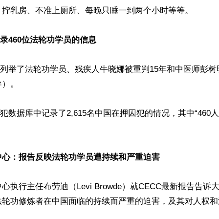
、拧乳房、不准上厕所、每晚只睡一到两个小时等等。

记录460位法轮功学员的信息
还列举了法轮功学员、残疾人牛晓娜被重判15年和中医师彭
）。

囚犯数据库中记录了2,615名中国在押囚犯的情况，其中“460
中心：报告反映法轮功学员遭持续和严重迫害
执行主任布劳迪（Levi Browde）就CECC最新报告告诉
法轮功修炼者在中国面临的持续而严重的迫害，及其对人权和