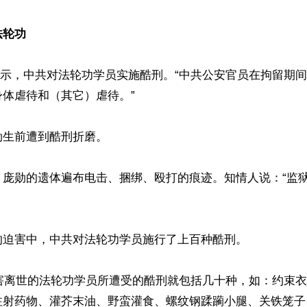
法轮功
表示，中共对法轮功学员实施酷刑。“中共公安官员在拘留期
体虐待和（其它）虐待。”

生前遭到酷刑折磨。

，庞勋的遗体遍布电击、捆绑、殴打的痕迹。知情人说：“监
迫害中，中共对法轮功学员施行了上百种酷刑。

迫害离世的法轮功学员所遭受的酷刑就包括几十种，如：约束
注射药物、灌芥末油、野蛮灌食、螺纹钢蹂躏小腿、关铁笼子