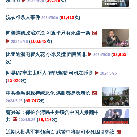
济角力
▶️
(
30,166
次)
2024/5/26
洗衣椎杀人事件
(
81,410
次)
2024/5/26
同赖清德政治对决 习近平只有死路一条
🖼️
▶️
(
100,842
次)
2024/5/26
比亚迪漏电冒火花 小米又撞 面目皆非
▶️
(
32,655
2024/5/25
次)
问界M7车主太吓人 智能驾驶 司机在睡觉
▶️
2024/5/25
(
35,020
次)
中共金融财政持续恶化 满眼都是负增长
🖼️
(
56,747
次)
2024/5/25
曹兴诚：保护台湾民主并联合中国人推翻中
共
🖼️
(
39,116
次)
2024/5/25
近期大批共军将领病亡 武警中将副司令死因引热议
🖼️