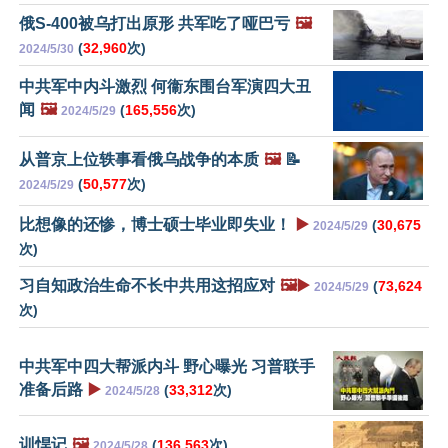
俄S-400被乌打出原形 共军吃了哑巴亏
🖼️
(
32,960
次)
2024/5/30
中共军中内斗激烈 何衞东围台军演四大丑
闻
🖼️
(
165,556
次)
2024/5/29
从普京上位轶事看俄乌战争的本质
🖼️
📝
(
50,577
次)
2024/5/29
比想像的还惨，博士硕士毕业即失业！
▶️
(
30,675
2024/5/29
次)
习自知政治生命不长中共用这招应对
🖼️▶️
(
73,624
2024/5/29
次)
中共军中四大帮派内斗 野心曝光 习普联手
准备后路
▶️
(
33,312
次)
2024/5/28
训悍记
🖼️
(
136,563
次)
2024/5/28