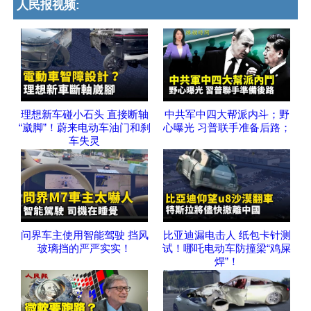
人民报视频:
理想新车碰小石头 直接断轴
中共军中四大帮派内斗；野
“崴脚”！蔚来电动车油门和刹
心曝光 习普联手准备后路；
车失灵
问界车主使用智能驾驶 挡风
比亚迪漏电击人 纸包卡针测
玻璃挡的严严实实！
试！哪吒电动车防撞梁“鸡屎
焊”！