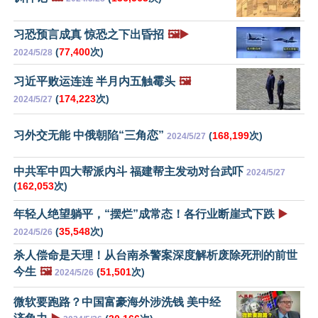
习恐预言成真 惊恐之下出昏招
🖼️▶️
(
77,400
次)
2024/5/28
习近平败运连连 半月内五触霉头
🖼️
(
174,223
次)
2024/5/27
习外交无能 中俄朝陷“三角恋”
(
168,199
次)
2024/5/27
中共军中四大帮派内斗 福建帮主发动对台武吓
2024/5/27
(
162,053
次)
年轻人绝望躺平，“摆烂”成常态！各行业断崖式下跌
▶️
(
35,548
次)
2024/5/26
杀人偿命是天理！从台南杀警案深度解析废除死刑的前世
今生
🖼️
(
51,501
次)
2024/5/26
微软要跑路？中国富豪海外涉洗钱 美中经