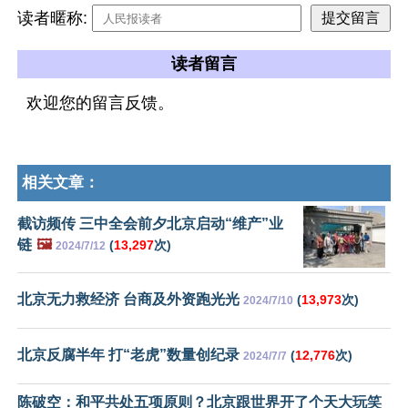
读者暱称:
读者留言
欢迎您的留言反馈。
相关文章：
截访频传 三中全会前夕北京启动“维产”业
链
🖼️
(
13,297
次)
2024/7/12
北京无力救经济 台商及外资跑光光
(
13,973
次)
2024/7/10
北京反腐半年 打“老虎”数量创纪录
(
12,776
次)
2024/7/7
陈破空：和平共处五项原则？北京跟世界开了个天大玩笑