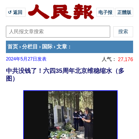
↺ 返回 
电子报
正體版
首页
分栏目
国际
文章
›
›
›
：
2024年5月27日
发表
人气：
27,176
中共没钱了！六四35周年北京维稳缩水（多
图）