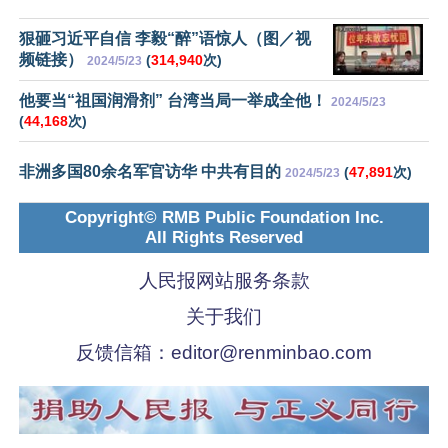
狠砸习近平自信 李毅“醉”语惊人（图／视
频链接）
(
314,940
次)
2024/5/23
他要当“祖国润滑剂” 台湾当局一举成全他！
2024/5/23
(
44,168
次)
非洲多国80余名军官访华 中共有目的
(
47,891
次)
2024/5/23
Copyright© RMB Public Foundation Inc.
All Rights Reserved
人民报网站服务条款
关于我们
反馈信箱：
editor@renminbao.com