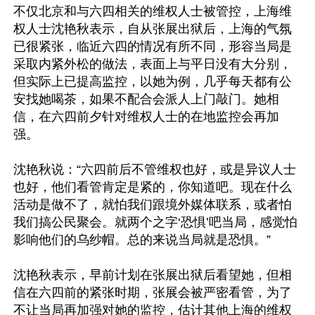
不仅北京和与六四相关的维权人士被管控，上海维
权人士沈艳秋表示，自从张展出狱后，上海的气氛
已很紧张，临近六四的情况有所不同，形容当局是
采取内紧外松的做法，表面上与平日没有大分别，
但实际上已提高监控，以她为例，几乎每天都有公
安找她喝茶，如果不配合会派人上门敲门。她相
信，在六四前夕针对维权人士的在地监控会再加
强。

沈艳秋说：“六四前后不管维权也好，或是异议人士
也好，他们看管肯定是紧的，你知道吧。现在什么
活动是做不了，就怕我们跟境外媒体联系，或者怕
我们搞公民聚会。就两个之字‘恐惧’吧当局，感觉怕
影响他们的乌纱帽。总的来说当局就是恐惧。”

沈艳秋表示，早前计划在张展出狱后看望她，但相
信在六四前的紧张时期，张展会被严密看管，为了
不让当局再加强对她的监控，估计其他上海的维权