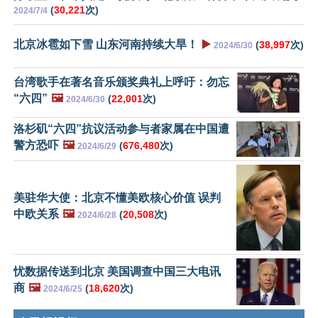
(
30,221
次)
2024/7/4
北京冰雹如下雪 山东河南持续大旱！
▶️
(
38,997
次)
2024/6/30
台湾歌手在著名音乐颁奖典礼上呼吁：勿忘
“六四”
🖼️
(
22,001
次)
2024/6/30
洛杉矶“六四”抗议活动参与者家属在中国遭
警方恐吓
🖼️
(
676,480
次)
2024/6/29
美驻华大使：北京不懂美欧核心价值 误判
中欧关系
🖼️
(
20,508
次)
2024/6/28
忧数据传送到北京 美国调查中国三大电讯
商
🖼️
(
18,620
次)
2024/6/25