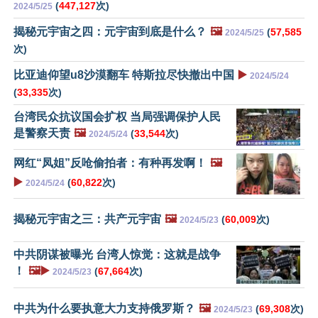
(
447,127
次)
2024/5/25
揭秘元宇宙之四：元宇宙到底是什么？
🖼️
(
57,585
2024/5/25
次)
比亚迪仰望u8沙漠翻车 特斯拉尽快撤出中国
▶️
2024/5/24
(
33,335
次)
台湾民众抗议国会扩权 当局强调保护人民
是警察天责
🖼️
(
33,544
次)
2024/5/24
网红“凤姐”反呛偷拍者：有种再发啊！
🖼️
▶️
(
60,822
次)
2024/5/24
揭秘元宇宙之三：共产元宇宙
🖼️
(
60,009
次)
2024/5/23
中共阴谋被曝光 台湾人惊觉：这就是战争
！
🖼️▶️
(
67,664
次)
2024/5/23
中共为什么要执意大力支持俄罗斯？
🖼️
(
69,308
次)
2024/5/23