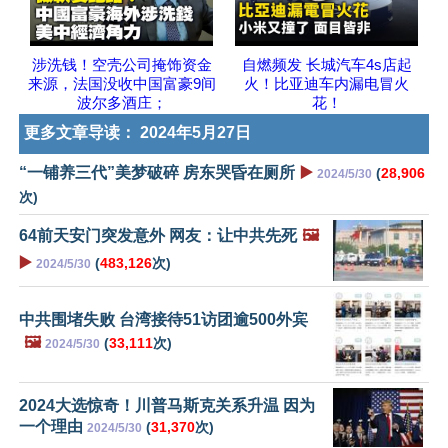
涉洗钱！空壳公司掩饰资金
自燃频发 长城汽车4s店起
来源，法国没收中国富豪9间
火！比亚迪车内漏电冒火
波尔多酒庄；
花！
更多文章导读：
2024年5月27日
“一铺养三代”美梦破碎 房东哭昏在厕所
▶️
(
28,906
2024/5/30
次)
64前天安门突发意外 网友：让中共先死
🖼️
▶️
(
483,126
次)
2024/5/30
中共围堵失败 台湾接待51访团逾500外宾
🖼️
(
33,111
次)
2024/5/30
2024大选惊奇！川普马斯克关系升温 因为
一个理由
(
31,370
次)
2024/5/30