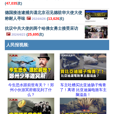
(
47,035
次)
德国接连逮捕共谍北京召见德驻华大使大使
称耐人寻味
🖼️
(
13,626
次)
2024/4/26
抗议中共大使的两个哈佛女勇士接受采访
🖼️
(
25,695
次)
2024/4/23
人民报视频:
今生恐水跟前世有关？！郑
车主吐槽买比亚迪肠子悔青
州小伙游冥府都见到了什
了！离谱 比亚迪漏电致车主
么？
脑溢血！