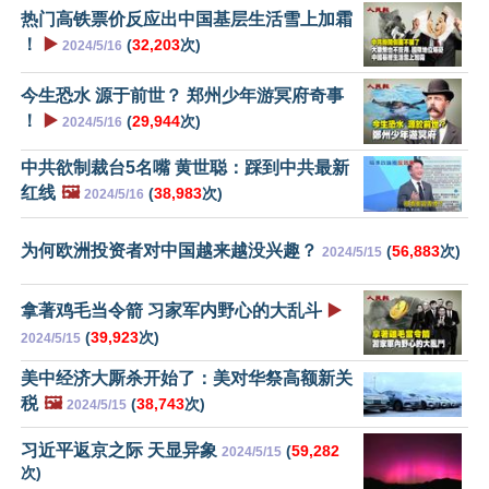
热门高铁票价反应出中国基层生活雪上加霜
！
▶️
(
32,203
次)
2024/5/16
今生恐水 源于前世？ 郑州少年游冥府奇事
！
▶️
(
29,944
次)
2024/5/16
中共欲制裁台5名嘴 黄世聪：踩到中共最新
红线
🖼️
(
38,983
次)
2024/5/16
为何欧洲投资者对中国越来越没兴趣？
(
56,883
次)
2024/5/15
拿著鸡毛当令箭 习家军内野心的大乱斗
▶️
(
39,923
次)
2024/5/15
美中经济大厮杀开始了：美对华祭高额新关
税
🖼️
(
38,743
次)
2024/5/15
习近平返京之际 天显异象
(
59,282
2024/5/15
次)