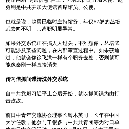
使馆网站“使馆信息”栏上，丛培武仍是驻加大使。赵
勇则是中共驻加大使馆首席馆员、公使。

也就是说，赵勇已临时主持馆务，年仅57岁的丛培
武去向不明，其离职明显异常。

如果外交系统正在搞人人过关，不难想像，丛培武
可能涉及某些问题，在内部审查过程中。如果获通
过，他就会像徐飞洪一样有个职务去处，否则就可
能像秦刚一样直接消失。

传习借抓间谍清洗外交系统
自中共党魁习近平上台后开始，就以抓间谍为由打
击政敌。

前日中青年交流协会理事长铃木英司，长年在中国
大学任教，他参与了很多与中共共青团等为对口单