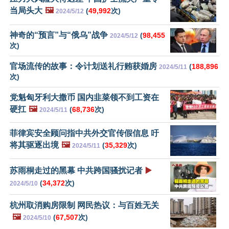
当局头大
🖼️
(
49,992
次)
2024/5/12
神奇的“预言”与“俄乌”战争
(
98,455
2024/5/12
次)
官场流传的故事：令计划送礼行贿获婚房
(
188,896
2024/5/11
次)
党魁匈牙利大撒币 国内韭菜领不到工资在
硬扛
🖼️
(
68,736
次)
2024/5/11
菲律宾安全顾问指中共外交官传假信息 吁
将其驱逐出境
🖼️
(
35,329
次)
2024/5/11
苏雨桐走过的黑幕 中共跨国骚扰记者
▶️
(
34,372
次)
2024/5/10
杭州取消购房限制 网民热议：与百姓无关
🖼️
(
67,507
次)
2024/5/10