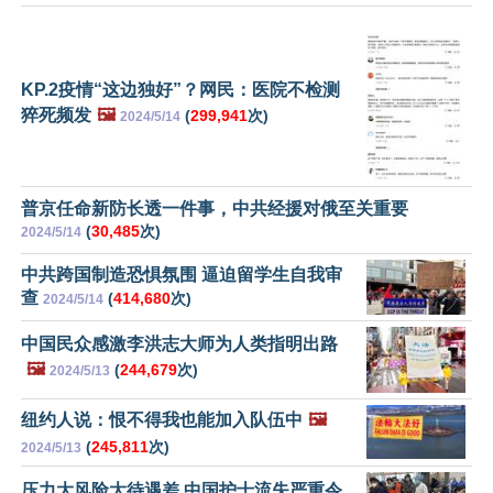
KP.2疫情“这边独好”？网民：医院不检测
猝死频发
🖼️
(
299,941
次)
2024/5/14
普京任命新防长透一件事，中共经援对俄至关重要
(
30,485
次)
2024/5/14
中共跨国制造恐惧氛围 逼迫留学生自我审
查
(
414,680
次)
2024/5/14
中国民众感激李洪志大师为人类指明出路
🖼️
(
244,679
次)
2024/5/13
纽约人说：恨不得我也能加入队伍中
🖼️
(
245,811
次)
2024/5/13
压力大风险大待遇差 中国护士流失严重令