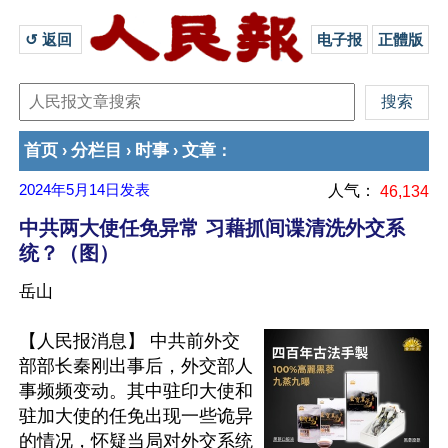
↺ 返回 
电子报
正體版
首页
分栏目
时事
文章
›
›
›
：
2024年5月14日
发表
人气：
46,134
中共两大使任免异常 习藉抓间谍清洗外交系
统？（图）
岳山
【人民报消息】 中共前外交
部部长秦刚出事后，外交部人
事频频变动。其中驻印大使和
驻加大使的任免出现一些诡异
的情况，怀疑当局对外交系统