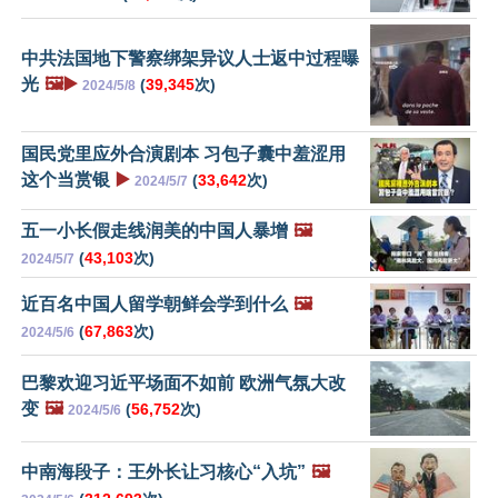
中共法国地下警察绑架异议人士返中过程曝
光
🖼️▶️
(
39,345
次)
2024/5/8
国民党里应外合演剧本 习包子囊中羞涩用
这个当赏银
▶️
(
33,642
次)
2024/5/7
五一小长假走线润美的中国人暴增
🖼️
(
43,103
次)
2024/5/7
近百名中国人留学朝鲜会学到什么
🖼️
(
67,863
次)
2024/5/6
巴黎欢迎习近平场面不如前 欧洲气氛大改
变
🖼️
(
56,752
次)
2024/5/6
中南海段子：王外长让习核心“入坑”
🖼️