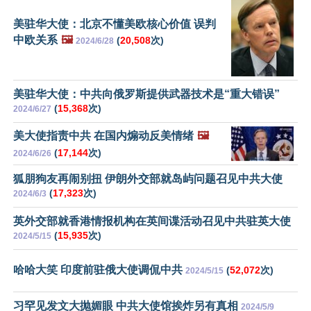
美驻华大使：北京不懂美欧核心价值 误判
中欧关系
🖼️
(
20,508
次)
2024/6/28
美驻华大使：中共向俄罗斯提供武器技术是“重大错误”
(
15,368
次)
2024/6/27
美大使指责中共 在国内煽动反美情绪
🖼️
(
17,144
次)
2024/6/26
狐朋狗友再闹别扭 伊朗外交部就岛屿问题召见中共大使
(
17,323
次)
2024/6/3
英外交部就香港情报机构在英间谍活动召见中共驻英大使
(
15,935
次)
2024/5/15
哈哈大笑 印度前驻俄大使调侃中共
(
52,072
次)
2024/5/15
习罕见发文大抛媚眼 中共大使馆挨炸另有真相
2024/5/9