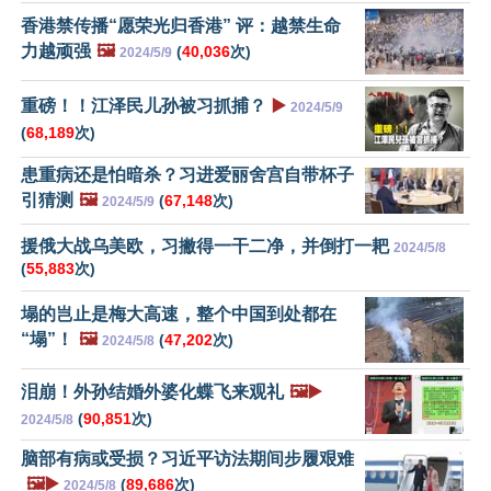
香港禁传播“愿荣光归香港” 评：越禁生命
力越顽强
🖼️
(
40,036
次)
2024/5/9
重磅！！江泽民儿孙被习抓捕？
▶️
2024/5/9
(
68,189
次)
患重病还是怕暗杀？习进爱丽舍宫自带杯子
引猜测
🖼️
(
67,148
次)
2024/5/9
援俄大战乌美欧，习撇得一干二净，并倒打一耙
2024/5/8
(
55,883
次)
塌的岂止是梅大高速，整个中国到处都在
“塌”！
🖼️
(
47,202
次)
2024/5/8
泪崩！外孙结婚外婆化蝶飞来观礼
🖼️▶️
(
90,851
次)
2024/5/8
脑部有病或受损？习近平访法期间步履艰难
🖼️▶️
(
89,686
次)
2024/5/8