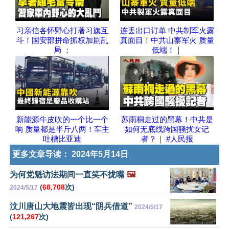
习亲信各怀野心打著习旗互
连丢出口订单 中共制军火露
斗！国安部拼命抓权加剧乱
真面目！中共山寨军火 质量
局 ；
低端！｜
新能源牛皮吹的一个比一个
苏雨桐走过的黑幕！中共是
响 质量都是半斤八两！车主
如何无底线跨国骚扰女记
吐槽比亚迪
者？｜ #人民报
更多文章导读：
2024年5月14日
为何党魁访法期间一直笑不拢嘴
🖼️
(
68,708
次)
2024/5/17
汶川唐山大地震皆出现“阴兵借道”
2024/5/17
(
121,267
次)