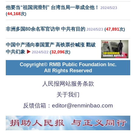
他要当“祖国润滑剂” 台湾当局一举成全他！
2024/5/23
(
44,168
次)
非洲多国80余名军官访华 中共有目的
(
47,891
次)
2024/5/23
中国中产涌向泰国置产 高铁票价喊涨 戳破
中共幻象
▶️
(
32,096
次)
2024/5/22
Copyright© RMB Public Foundation Inc.
All Rights Reserved
人民报网站服务条款
关于我们
反馈信箱：
editor@renminbao.com