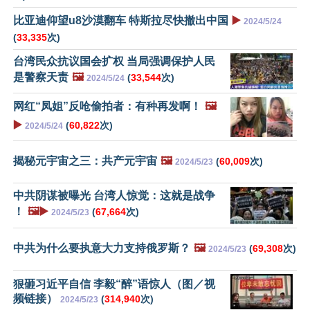
比亚迪仰望u8沙漠翻车 特斯拉尽快撤出中国
▶️
2024/5/24
(
33,335
次)
台湾民众抗议国会扩权 当局强调保护人民
是警察天责
🖼️
(
33,544
次)
2024/5/24
网红“凤姐”反呛偷拍者：有种再发啊！
🖼️
▶️
(
60,822
次)
2024/5/24
揭秘元宇宙之三：共产元宇宙
🖼️
(
60,009
次)
2024/5/23
中共阴谋被曝光 台湾人惊觉：这就是战争
！
🖼️▶️
(
67,664
次)
2024/5/23
中共为什么要执意大力支持俄罗斯？
🖼️
(
69,308
次)
2024/5/23
狠砸习近平自信 李毅“醉”语惊人（图／视
频链接）
(
314,940
次)
2024/5/23