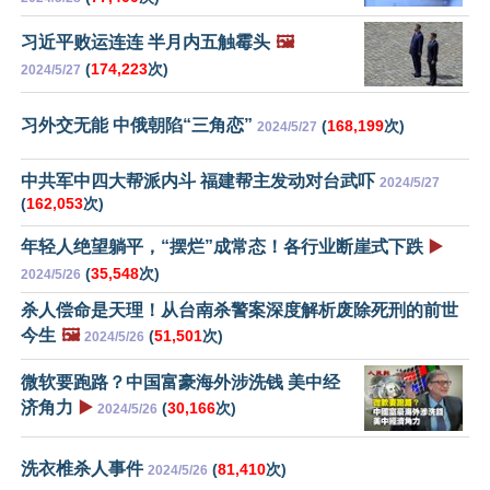
习近平败运连连 半月内五触霉头
🖼️
(
174,223
次)
2024/5/27
习外交无能 中俄朝陷“三角恋”
(
168,199
次)
2024/5/27
中共军中四大帮派内斗 福建帮主发动对台武吓
2024/5/27
(
162,053
次)
年轻人绝望躺平，“摆烂”成常态！各行业断崖式下跌
▶️
(
35,548
次)
2024/5/26
杀人偿命是天理！从台南杀警案深度解析废除死刑的前世
今生
🖼️
(
51,501
次)
2024/5/26
微软要跑路？中国富豪海外涉洗钱 美中经
济角力
▶️
(
30,166
次)
2024/5/26
洗衣椎杀人事件
(
81,410
次)
2024/5/26