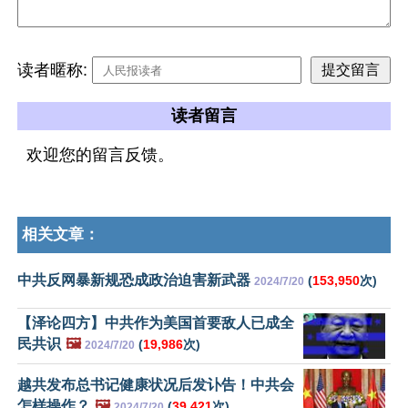
读者暱称:
读者留言
欢迎您的留言反馈。
相关文章：
中共反网暴新规恐成政治迫害新武器
(
153,950
次)
2024/7/20
【泽论四方】中共作为美国首要敌人已成全
民共识
🖼️
(
19,986
次)
2024/7/20
越共发布总书记健康状况后发讣告！中共会
怎样操作？
🖼️
(
39,421
次)
2024/7/20