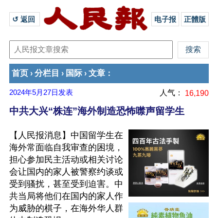
↺ 返回 
电子报
正體版
首页
分栏目
国际
文章
›
›
›
：
2024年5月27日
发表
人气：
16,190
中共大兴“株连”海外制造恐怖噤声留学生
【人民报消息】中国留学生在
海外常面临自我审查的困境，
担心参加民主活动或相关讨论
会让国内的家人被警察约谈或
受到骚扰，甚至受到迫害。中
共当局将他们在国内的家人作
为威胁的棋子，在海外华人群