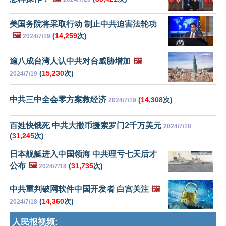
美国务院将采取行动 制止中共迫害法轮功
🖼️
(
14,259
次)
2024/7/19
逾八成台湾人认中共对台威胁增加
🖼️
(
15,230
次)
2024/7/19
中共三中全会零方案救经济
(
14,308
次)
2024/7/19
百姓快饿死 中共大撒币援索罗门2千万美元
2024/7/18
(
31,245
次)
日本舰艇进入中国领海 中共理亏七天后才
公布
🖼️
(
31,735
次)
2024/7/18
中共重判破网软件中国开发者 白宫关注
🖼️
(
14,360
次)
2024/7/18
人民报视频: