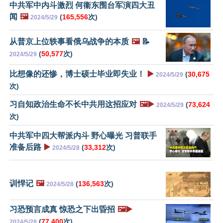
中共军中内斗激烈 何衞东围台军演四大丑
闻
🖼️
(
165,556
次)
2024/5/29
从普京上位轶事看俄乌战争的本质
🖼️
📝
(
50,577
次)
2024/5/29
比想像的还惨，博士硕士毕业即失业！
▶️
(
30,675
2024/5/29
次)
习自知政治生命不长中共用这招应对
🖼️▶️
(
73,624
2024/5/29
次)
中共军中四大帮派内斗 野心曝光 习普联手
准备后路
▶️
(
33,312
次)
2024/5/28
训悍记
🖼️
(
136,563
次)
2024/5/28
习恐预言成真 惊恐之下出昏招
🖼️▶️
(
77,400
次)
2024/5/28