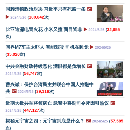
同赖清德政治对决 习近平只有死路一条
🖼️
▶️
(
100,842
次)
2024/5/26
比亚迪漏电冒火花 小米又撞 面目皆非
▶️
(
32,655
2024/5/25
次)
问界M7车主太吓人 智能驾驶 司机在睡觉
▶️
2024/5/25
(
35,020
次)
中共金融财政持续恶化 满眼都是负增长
🖼️
(
56,747
次)
2024/5/25
曹兴诚：保护台湾民主并联合中国人推翻中
共
🖼️
(
39,116
次)
2024/5/25
近期大批共军将领病亡 武警中将副司令死因引热议
🖼️
(
447,127
次)
2024/5/25
揭秘元宇宙之四：元宇宙到底是什么？
🖼️
(
57,585
2024/5/25
次)