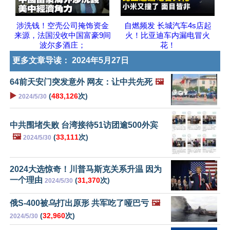
涉洗钱！空壳公司掩饰资金
自燃频发 长城汽车4s店起
来源，法国没收中国富豪9间
火！比亚迪车内漏电冒火
波尔多酒庄；
花！
更多文章导读：
2024年5月27日
64前天安门突发意外 网友：让中共先死
🖼️
▶️
(
483,126
次)
2024/5/30
中共围堵失败 台湾接待51访团逾500外宾
🖼️
(
33,111
次)
2024/5/30
2024大选惊奇！川普马斯克关系升温 因为
一个理由
(
31,370
次)
2024/5/30
俄S-400被乌打出原形 共军吃了哑巴亏
🖼️
(
32,960
次)
2024/5/30