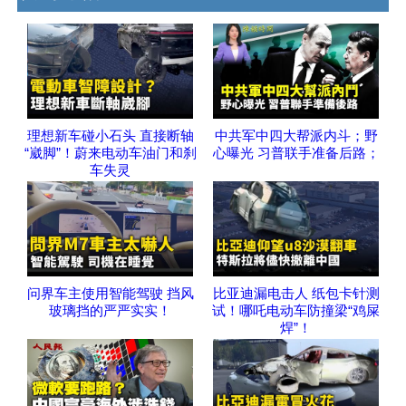
理想新车碰小石头 直接断轴
中共军中四大帮派内斗；野
“崴脚”！蔚来电动车油门和刹
心曝光 习普联手准备后路；
车失灵
问界车主使用智能驾驶 挡风
比亚迪漏电击人 纸包卡针测
玻璃挡的严严实实！
试！哪吒电动车防撞梁“鸡屎
焊”！