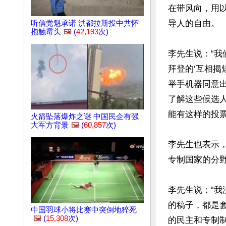
在带风向，用
导人的自由。

听信党魁承诺 洪都拉斯投中共怀
抱触霉头
🖼️
(
42,193
次)
李先生说：“
拜登的‘互相揭
举手机器同意出
了解这些候选
能有这样的投票
火箭坠落爆炸之谜 中国民企有强
大军方背景
🖼️
(
60,857
次)
李先生也表示
专制国家的分野
李先生说：“我
的稿子，都是
中国羽球小将比赛中突倒地猝死
🖼️
(
15,308
次)
的民主和专制