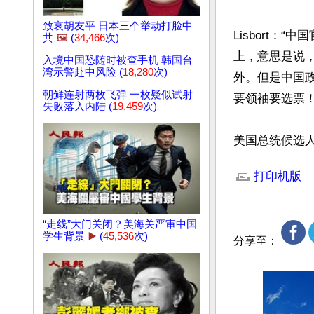
致哀胡友平 日本三个举动打脸中
Lisbort
共
🖼️
(
34,466
次)
上，意思是说
入境中国恐随时被查手机 韩国台
湾示警赴中风险 (
18,280
次)
外。但是中国
朝鲜连射两枚飞弹 一枚疑似试射
要领袖要选票！
失败落入内陆 (
19,459
次)
美国总统候选人
文章网址: http://w
打印机版
“走线”大门关闭？美海关严审中国
学生背景
▶️
(
45,536
次)
分享至：