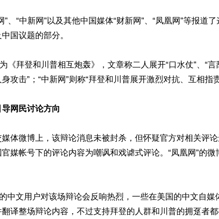
网”、“中新网”以及其他中国媒体“财新网”、“凤凰网”等报道
中国议题的部分。

题为《拜登和川普相互炮轰》，文章称二人展开“口水仗”、“
身攻击”；“中新网”则称“拜登和川普展开激烈对抗、互相指责”
引导网民讨论方向
交媒体微博上，该辩论消息未被封杀，但怀疑官方对相关评论
国官媒帐号下的评论内容为嘲讽和戏谑式评论。“凤凰网”的微
X的中文用户对该场辩论会反响热烈，一些在美国的中文自媒
 直播并翻译整场辩论内容，不过支持拜登的人群和川普的拥趸者