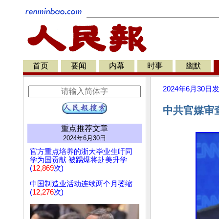
首页
要闻
内幕
时事
幽默
2024年6月30日
中共官媒审
重点推荐文章
2024年6月30日
官方重点培养的浙大毕业生吁同
学为国贡献 被踢爆将赴美升学
(
12,869
次)
中国制造业活动连续两个月萎缩
(
12,276
次)