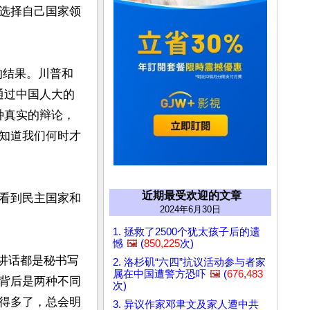
选择自己国家领
的结果。川普和
通过中国人大的
种真实的辩论，
知道我们何时才
近期最受欢迎的文章
看到民主国家和
2024年6月30日
1. 拯救了2500个犹太孩子后的遗
憾
🖼️
(
850,225
次)
的讲话都是秘书写
2. 洛杉矶“六四”抗议活动参与者家
属在中国遭警方恐吓
🖼️
(
676,483
背后是两种不同
次)
得多了，总会明
3. 异议作家邓聿文及家人遭中共