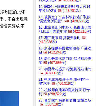
12米大坑洞
🖼️
(
466,663
次)
14. 563个肝脏来源不明 有大官14
年换5心2肾
🖼️
(
443,791
次)
竞争制度的批评
15. 被掏空了？吉林银行储户取款
率，不会出现意
“需派出所同意”
🖼️▶️
(
428,536
次)
慢慢觉醒成‘不
16. 北京西山闪电吓人 长白山大雪
河北四川内蒙地震
🖼️
(
422,216
次)
17. 花开眨眼间 赏花要及时
🖼️
(
418,038
次)
18. 超市提供特慢收银服务 广受欢
迎
🖼️
(
412,241
次)
19. 老兵分享运动习惯 保持积极态
度
🖼️
(
407,699
次)
20. 初夏荷花盛开 绿池赏花沾仙气
🖼️
(
407,062
次)
21. 中国北方酷暑干旱 农作物“干
渴”求生
🖼️
(
406,919
次)
22. 机械师自建360度旋转屋 获专
利
🖼️
(
398,522
次)
23. 音乐家即兴演奏名曲 震撼全场
🖼️
(
396,918
次)