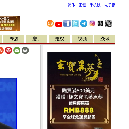
简体
-
正體
-
手机版
-
电子报
专题
寰宇
维权
视频
杂谈