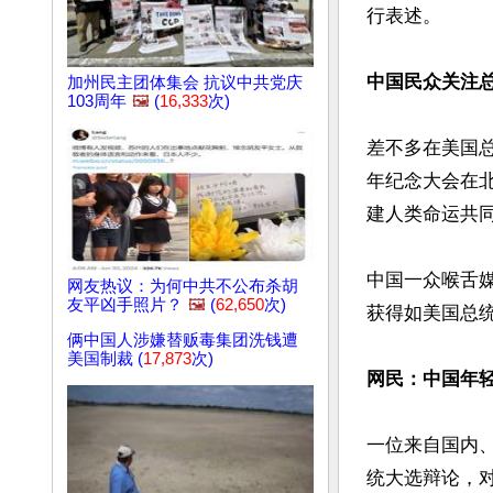
行表述。

中国民众关注
加州民主团体集会 抗议中共党庆
103周年
🖼️
(
16,333
次)
差不多在美国总
年纪念大会在
建人类命运共同
中国一众喉舌
网友热议：为何中共不公布杀胡
友平凶手照片？
🖼️
(
62,650
次)
获得如美国总统
俩中国人涉嫌替贩毒集团洗钱遭
美国制裁 (
17,873
次)
网民：中国年
一位来自国内
统大选辩论，对