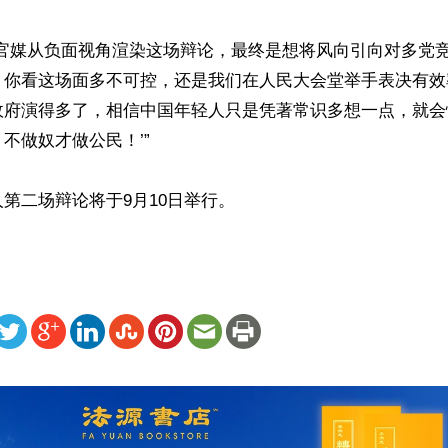
：“中国官媒从负面视角渲染这场辩论，最终是想将风向引向对多党
，你看这场面多不可控，还是我们在人民大会堂举手表决有效
政府演得多了，相信中国年轻人只是凭著常识多想一点，就会
不做奴才做公民！’”

第二场辩论将于9月10日举行。
ww.renminbao.com/rmb/articles/2024/6/30/83679.html