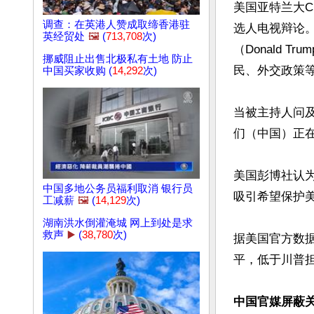
美国亚特兰大C
调查：在英港人赞成取缔香港驻
选人电视辩论。美
英经贸处
🖼️
(
713,708
次)
（Donald 
挪威阻止出售北极私有土地 防止
民、外交政策等
中国买家收购 (
14,292
次)
当被主持人问
们（中国）正在
美国彭博社认
中国多地公务员福利取消 银行员
吸引希望保护美
工减薪
🖼️
(
14,129
次)
湖南洪水倒灌淹城 网上到处是求
救声
▶️
(
38,780
次)
据美国官方数据
平，低于川普担任
中国官媒屏蔽