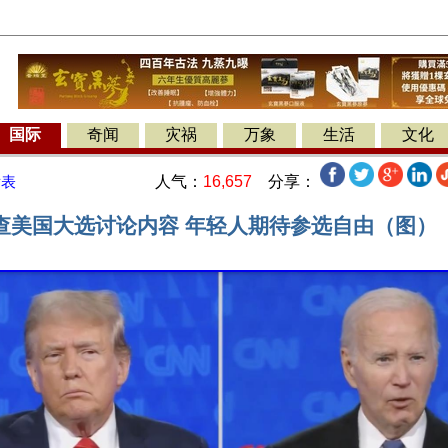
国际
奇闻
灾祸
万象
生活
文化
人气：
16,657
分享：
发表
查美国大选讨论内容 年轻人期待参选自由（图）