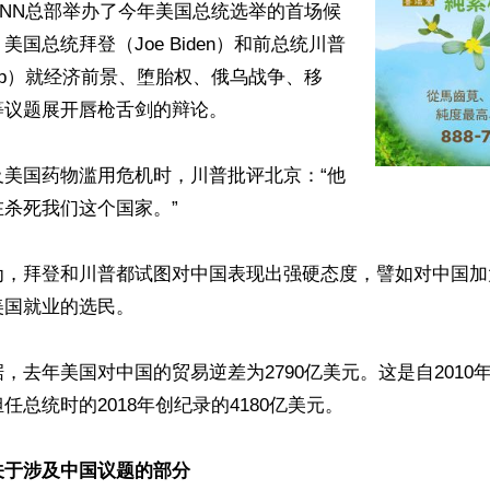
NN总部举办了今年美国总统选举的首场候
国总统拜登（Joe Biden）和前总统川普
Trump）就经济前景、堕胎权、俄乌战争、移
议题展开唇枪舌剑的辩论。

及美国药物滥用危机时，川普批评北京：“他
杀死我们这个国家。”

为，拜登和川普都试图对中国表现出强硬态度，譬如对中国加
国就业的选民。

，去年美国对中国的贸易逆差为2790亿美元。这是自2010
总统时的2018年创纪录的4180亿美元。

关于涉及中国议题的部分