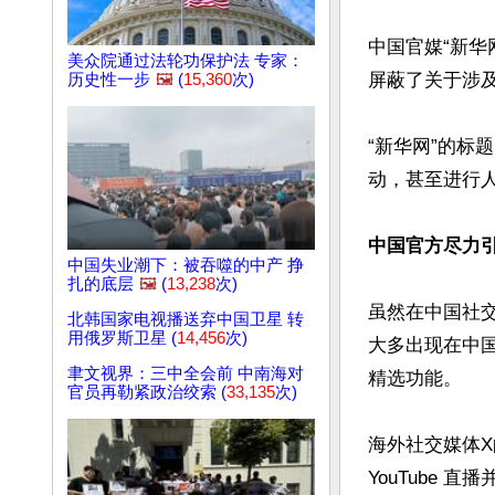
中国官媒“新华
美众院通过法轮功保护法 专家：
屏蔽了关于涉及
历史性一步
🖼️
(
15,360
次)
“新华网”的标
动，甚至进行人
中国官方尽力
中国失业潮下：被吞噬的中产 挣
扎的底层
🖼️
(
13,238
次)
虽然在中国社
北韩国家电视播送弃中国卫星 转
用俄罗斯卫星 (
14,456
次)
大多出现在中
聿文视界：三中全会前 中南海对
精选功能。

官员再勒紧政治绞索 (
33,135
次)
海外社交媒体
YouTube