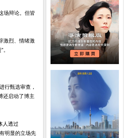
了这场辩论。但皆
言辞激烈、情绪激
。

进行甄选审查，
博还启动了博主
体人透过
都有明显的立场先