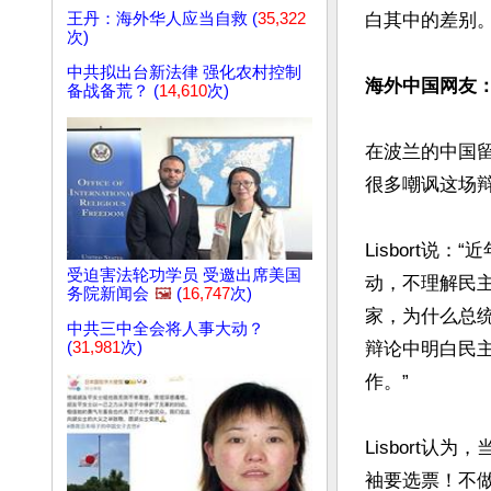
王丹：海外华人应当自救 (
35,322
白其中的差别。”
次)
中共拟出台新法律 强化农村控制
海外中国网友
备战备荒？ (
14,610
次)
在波兰的中国留
很多嘲讽这场辩
Lisbort
受迫害法轮功学员 受邀出席美国
动，不理解民
务院新闻会
🖼️
(
16,747
次)
家，为什么总
中共三中全会将人事大动？
(
31,981
次)
辩论中明白民
作。”

Lisbort
袖要选票！不做