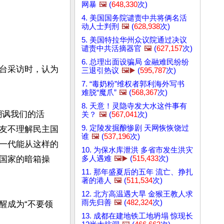
网暴
🖼️
(
648,330
次)
4. 美国国务院谴责中共将俩名活
动人士判刑
🖼️
(
628,938
次)
5. 美国特拉华州众议院通过决议
谴责中共活摘器官
🖼️
(
627,157
次)
6. 总理出面设骗局 金融难民纷纷
本台采访时，认为
三退引热议
🖼️▶️
(
595,787
次)
7. “毒奶粉”维权者郭利海外写书
难脱“魔爪”
🖼️
(
568,367
次)
8. 天意！灵隐寺发大水这件事有
嘲讽我们的活
关？
🖼️
(
567,041
次)
9. 定陵发掘酿惨剧 天网恢恢饶过
友不理解民主国
谁
🖼️
(
537,196
次)
一代能从这样的
10. 为保水库泄洪 多省市发生洪灾
多人遇难
🖼️▶️
(
515,433
次)
国家的暗箱操
11. 那年盛夏后的五年 流亡、挣扎
著的港人
🖼️
(
511,534
次)
12. 北方高温遇大旱 金猴王教人求
雨先归善
🖼️
(
482,324
次)
醒成为“不要领
13. 成都在建地铁工地坍塌 惊现长