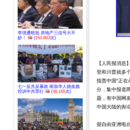
李强遭暗批 房地产三信号大不
妙！
🖼️
(
150,863
次)
【人民报消息
登和川普就多
指责中国“正在
七一反共反暴政 南加华人烧血旗
分，集中报道
控诉中共罪行
🖼️
(
38,165
次)
题，有中国网
中国大陆的舆论
据自由亚洲电台