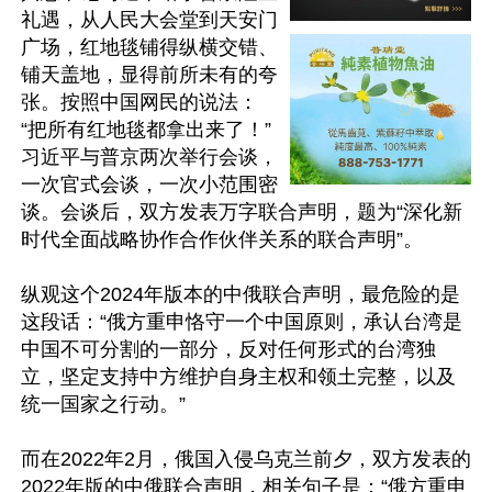
礼遇，从人民大会堂到天安门
广场，红地毯铺得纵横交错、
铺天盖地，显得前所未有的夸
张。按照中国网民的说法：
“把所有红地毯都拿出来了！”
习近平与普京两次举行会谈，
一次官式会谈，一次小范围密
谈。会谈后，双方发表万字联合声明，题为“深化新
时代全面战略协作合作伙伴关系的联合声明”。

纵观这个2024年版本的中俄联合声明，最危险的是
这段话：“俄方重申恪守一个中国原则，承认台湾是
中国不可分割的一部分，反对任何形式的台湾独
立，坚定支持中方维护自身主权和领土完整，以及
统一国家之行动。”

而在2022年2月，俄国入侵乌克兰前夕，双方发表的
2022年版的中俄联合声明，相关句子是：“俄方重申