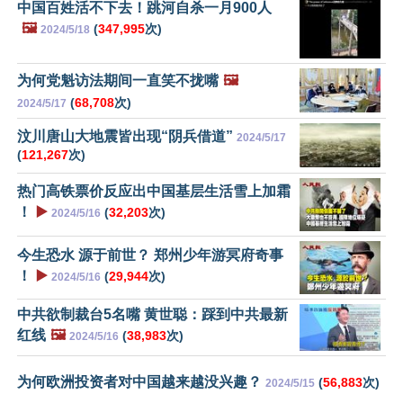
中国百姓活不下去！跳河自杀一月900人
🖼️
(
347,995
次)
2024/5/18
为何党魁访法期间一直笑不拢嘴
🖼️
(
68,708
次)
2024/5/17
汶川唐山大地震皆出现“阴兵借道”
2024/5/17
(
121,267
次)
热门高铁票价反应出中国基层生活雪上加霜
！
▶️
(
32,203
次)
2024/5/16
今生恐水 源于前世？ 郑州少年游冥府奇事
！
▶️
(
29,944
次)
2024/5/16
中共欲制裁台5名嘴 黄世聪：踩到中共最新
红线
🖼️
(
38,983
次)
2024/5/16
为何欧洲投资者对中国越来越没兴趣？
(
56,883
次)
2024/5/15