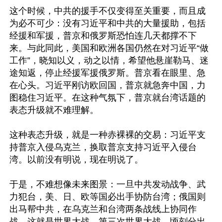
这个时候，中共的援手不仅变得至关重要，而且成
为必不可少：没有习近平和中共的大量援助，包括
经援和军援，普京和俄罗斯恐怕连几天都撑不下
来。与此同此，美国和欧洲各国仍然在对习近平“做
工作”，晓知以义，动之以情，希望他悬崖勒马、迷
途知返，停止经援军援俄罗斯。普京看在眼里、急
在心头。习近平刚访欧回国，普京就急奔中国，力
图稳住习近平。在这种气氛下，普京就台湾话题的
表态升级就不难理解。

这种表态升级，就是一种赤裸裸的交易：习近平支
持普京入侵乌克兰，换取普京支持习近平入侵台
湾。以前没有明说，现在明说了。

于是，不难想像未来图景：一旦中共发动战争、武
力犯台，美、日、欧等国必出手协防台湾；俄国则
出马帮中共，在乌克兰和台湾两条战线上协同作
战。这就是世界大战，第三次世界大战，顷刻分出