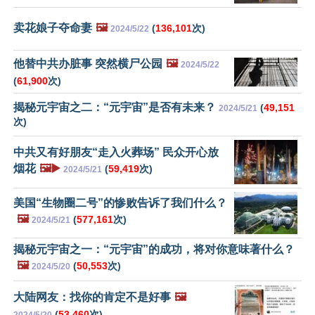
卖花娘子夺命妻
🖼️
(
136,101
次)
2024/5/22
他替中共办脏事 突然横尸公园
🖼️
2024/5/22
(
61,900
次)
揭秘元宇宙之二：“元宇宙”是否有未来？
(
49,151
2024/5/21
次)
中共又有好朋友“走入火葬场” 民众开心放
烟花
🖼️▶️
(
59,419
次)
2024/5/21
美国“生物圈二号”的惨败告诉了我们什么？
🖼️
(
577,161
次)
2024/5/21
揭秘元宇宙之一：“元宇宙”的成功，将对你意味著什么？
🖼️
(
50,553
次)
2024/5/20
大陆网友：找你的肯定不是好事
🖼️
(
53,460
次)