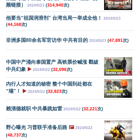
频链接）
(
314,940
次)
2024/5/23
他要当“祖国润滑剂” 台湾当局一举成全他！
2024/5/23
(
44,168
次)
非洲多国80余名军官访华 中共有目的
(
47,891
次)
2024/5/23
中国中产涌向泰国置产 高铁票价喊涨 戳破
中共幻象
▶️
(
32,096
次)
2024/5/22
内行人才知道的秘密 整个中国到处都在
“塌”！
▶️
(
32,823
次)
2024/5/22
赖清德就职 中共暴跳如雷
(
32,221
次)
2024/5/22
野心曝光 习普联手准备后路
🖼️
2024/5/22
(
48,737
次)