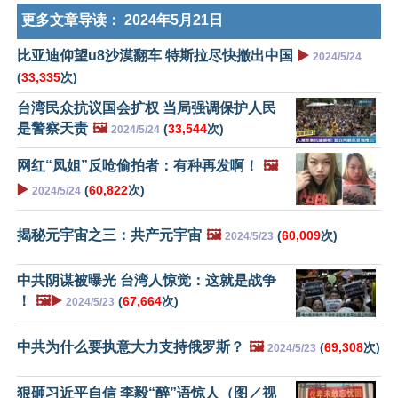
更多文章导读：
2024年5月21日
比亚迪仰望u8沙漠翻车 特斯拉尽快撤出中国
▶️
2024/5/24
(
33,335
次)
台湾民众抗议国会扩权 当局强调保护人民
是警察天责
🖼️
(
33,544
次)
2024/5/24
网红“凤姐”反呛偷拍者：有种再发啊！
🖼️
▶️
(
60,822
次)
2024/5/24
揭秘元宇宙之三：共产元宇宙
🖼️
(
60,009
次)
2024/5/23
中共阴谋被曝光 台湾人惊觉：这就是战争
！
🖼️▶️
(
67,664
次)
2024/5/23
中共为什么要执意大力支持俄罗斯？
🖼️
(
69,308
次)
2024/5/23
狠砸习近平自信 李毅“醉”语惊人（图／视