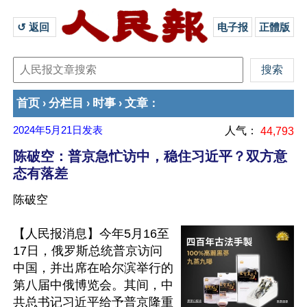
↺ 返回 
电子报
正體版
首页
分栏目
时事
文章
›
›
›
：
2024年5月21日
发表
人气：
44,793
陈破空：普京急忙访中，稳住习近平？双方意
态有落差
陈破空
【人民报消息】今年5月16至
17日，俄罗斯总统普京访问
中国，并出席在哈尔滨举行的
第八届中俄博览会。其间，中
共总书记习近平给予普京隆重