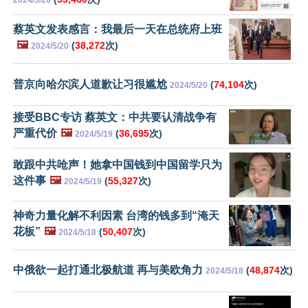
2024/5/20
蔡英文发表感言：我最后一天在总统府上班
🖼️
(
38,272
次)
2024/5/20
普京向哈尔滨人道歉让习很尴尬
(
74,104
次)
2024/5/20
接受BBC专访 蔡英文：中共要认清战争有
严重代价
🖼️
(
36,695
次)
2024/5/19
敢跟中共呛声！她拿中国钱到中国留学只为
这件事
🖼️
(
55,327
次)
2024/5/19
神奇力量化解不利因素 台湾的钱多到“淹天
花板”
🖼️
(
50,407
次)
2024/5/18
中俄欲一起打通北极航道 再与美欧角力
(
48,874
次)
2024/5/18