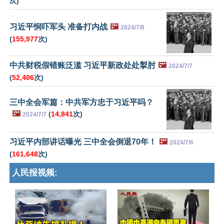
次)
习近平恫吓军头 准备打内战
🖼️
2024/7/8
(
155,977
次)
中共财税假错账泛滥 习近平新政处处掣肘
🖼️
2024/7/7
(
52,406
次)
三中全会军篇：中共军方忠于习近平吗？
🖼️
(
14,841
次)
2024/7/7
习近平内部讲话曝光 三中全会倒退70年！
🖼️
2024/7/6
(
161,648
次)
人民报视频: