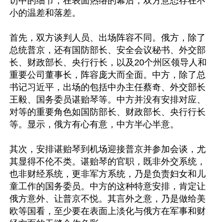
访中的细节，在表面热络的幕后，双方意态存在不
小的温差和落差。

首先，双方谈判人员、出场阵容不同。俄方，除了
总统普京，还有国防部长、安全会议秘书、外交部
长、财政部长、央行行长，以及20个州区领导人和
重要公司董事长，阵容庞大而全面。中方，除了总
书记习近平，出场的包括中办主任蔡奇、外交部长
王毅、国务委员谌贻琴等。中方并没有安排对应、
对等的重要角色如国防部长、财政部长、央行行长
等。显示，俄方有心有意，中方半心半意。

其次，安排谌贻琴到机场迎接普京并参加会谈，尤
其显得不伦不类。谌贻琴的官职，既非外交系统，
也非财经系统，更非军方系统，乃是负责妇女和儿
童工作的国务委员。中方的这种特意安排，肯定让
俄方意外、让普京不悦。其言外之意，乃是做给美
欧等国看，至少要在表面上淡化与俄方在军事和财