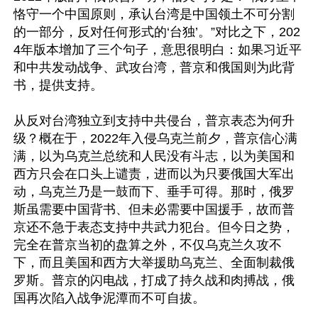
恪守一个中国原则，承认台湾是中国领土不可分割
的一部分，反对任何形式的‘台独’。”对比之下，202
4年版本增加了三个句子，意思很明白：如果习近平
和中共发动战争、武攻台湾，普京和俄国则为此背
书，提供支持。

从反对台湾独立到支持中共侵台，普京表态为何升
级？概在于，2022年入侵乌克兰前夕，普京信心满
满，以为乌克兰总统和人民没有斗志，以为美国和
西方只会在口头上谴责，进而以为只要俄国大军出
动，乌克兰乃是一鼓而下、垂手可得。那时，俄罗
斯虽需要中国背书、但未必需要中国援手，故而普
京还不急于表态支持中共武力犯台。但今日之势，
完全在普京当初的盘算之外，不仅乌克兰久攻不
下，而且美国和西方大举援助乌克兰、全面制裁俄
罗斯。普京的闪电战，打成了持久战和肉搏战，俄
国再次陷入战争泥潭而不可自拔。
