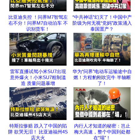
比亚迪失控 ！问界M7智驾左
“中共神话”幻灭了！中国中产
右不分！问界M7自动泊车 不
阶级为何无视“党妈”政策涌入
识别货车！
泰国置产？
雷军直播试驾小米SU7出现
华为“问界”电动车运输途中自
意外爆火！小米SU7粗制滥
燃！方程豹刚吹完牛 半轴断
造 质量问题暴增
了！
特斯拉惨赔 跌入了中国的陷
内行人才知道的秘密：岂止
阱 欲哭无泪！ 比亚迪福州4S
梅大高速，整个中国到处都
店大火
在“塌”！