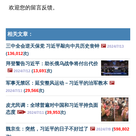
欢迎您的留言反馈。
相关文章：
三中全会逆天保党 习近平敲向中共历史丧钟
🖼️
2024/7/13
(
136,012
次)
拜登警告习近平：助长俄乌战争将付出代价
🖼️
(
13,691
次)
2024/7/12
军事无禁区：延安整风运动－习近平的治军教本
🖼️
(
29,566
次)
2024/7/11
皮尤民调：全球普遍对中国和习近平持负面
态度
🖼️▶️
(
39,953
次)
2024/7/11
魏京生：突然，习近平的日子不好过了
🖼️
(
598,802
2024/7/9