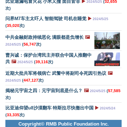
比亚迪漏电冒火花 小米又撞 面目皆非
▶️
(
32,655
2024/5/25
次)
问界M7车主太吓人 智能驾驶 司机在睡觉
▶️
2024/5/25
(
35,020
次)
中共金融财政持续恶化 满眼都是负增长
🖼️
(
56,747
次)
2024/5/25
曹兴诚：保护台湾民主并联合中国人推翻中
共
🖼️
(
39,116
次)
2024/5/25
近期大批共军将领病亡 武警中将副司令死因引热议
🖼️
(
447,127
次)
2024/5/25
揭秘元宇宙之四：元宇宙到底是什么？
🖼️
(
57,585
2024/5/25
次)
比亚迪仰望u8沙漠翻车 特斯拉尽快撤出中国
▶️
2024/5/24
(
33,335
次)
Copyright© RMB Public Foundation Inc.