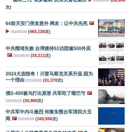
2024/5/30
次)
64前天安门突发意外 网友：让中共先死
🖼️
▶️
(
483,126
次)
2024/5/30
中共围堵失败 台湾接待51访团逾500外宾
🖼️
(
33,111
次)
2024/5/30
2024大选惊奇！川普马斯克关系升温 因为
一个理由
(
31,370
次)
2024/5/30
俄S-400被乌打出原形 共军吃了哑巴亏
🖼️
(
32,960
次)
2024/5/30
中共军中内斗激烈 何衞东围台军演四大丑
闻
🖼️
(
165,556
次)
2024/5/29