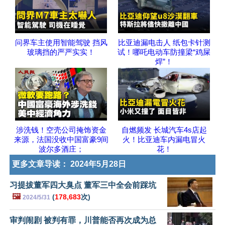
问界车主使用智能驾驶 挡风
比亚迪漏电击人 纸包卡针测
玻璃挡的严严实实！
试！哪吒电动车防撞梁“鸡屎
焊”！
涉洗钱！空壳公司掩饰资金
自燃频发 长城汽车4s店起
来源，法国没收中国富豪9间
火！比亚迪车内漏电冒火
波尔多酒庄；
花！
更多文章导读：
2024年5月28日
习提拔董军四大臭点 董军三中全会前踩坑
🖼️
(
178,683
次)
2024/5/31
审判闹剧 被判有罪，川普能否再次成为总