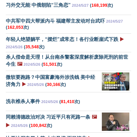
习外交无能 中俄朝陷“三角恋”
(
168,199
次)
2024/5/27
中共军中四大帮派内斗 福建帮主发动对台武吓
2024/5/27
(
162,053
次)
年轻人绝望躺平，“摆烂”成常态！各行业断崖式下跌
▶️
(
35,548
次)
2024/5/26
杀人偿命是天理！从台南杀警案深度解析废除死刑的前世
今生
🖼️
(
51,501
次)
2024/5/26
微软要跑路？中国富豪海外涉洗钱 美中经
济角力
▶️
(
30,166
次)
2024/5/26
洗衣椎杀人事件
(
81,410
次)
2024/5/26
同赖清德政治对决 习近平只有死路一条
🖼️
▶️
(
100,842
次)
2024/5/26