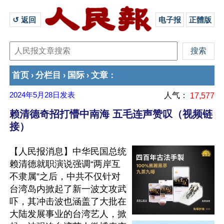
↺ 返回 
电子报
正體版
首页
分栏目
国际
文章
›
›
›
：
2024年5月28日
发表
人气：
17,577
赖清德奇招打懵中南海 五毛连声赞叹（视频链
接）
【人民报消息】中华民国总统
赖清德就职演说强调“两岸互
不隶属”之后，中共不仅针对
台湾岛内掀起了新一波文攻武
吓，其冲击波也涵盖了大批在
大陆发展事业的台湾艺人，掀