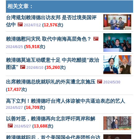
相关文章：
台湾规划赖清德出访友邦 是否过境美国评
估中
🖼️
(
12,576
次)
2024/7/12
赖清德慰问灾民 取代中南海高层角色？
🖼️
(
55,918
次)
2024/6/25
赖清德莫迪互动暖意十足 中共吃醋提“政治
图谋”
🖼️
(
35,260
次)
2024/6/10
出席赖清德总统就职礼的外宾遭北京施压
🖼️
2024/5/30
(
17,437
次)
高下立判！赖清德吁台湾人体谅被中共逼迫表态的艺人
(
16,709
次)
2024/5/27
以善对恶，赖清德再向北京呼吁两岸和解
🖼️
(
13,688
次)
2024/5/27
赖清德就职后，首个美国国会代表团抵台访