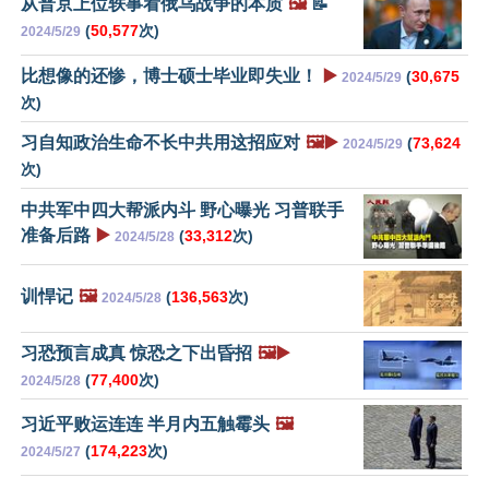
从普京上位轶事看俄乌战争的本质
🖼️
📝
(
50,577
次)
2024/5/29
比想像的还惨，博士硕士毕业即失业！
▶️
(
30,675
2024/5/29
次)
习自知政治生命不长中共用这招应对
🖼️▶️
(
73,624
2024/5/29
次)
中共军中四大帮派内斗 野心曝光 习普联手
准备后路
▶️
(
33,312
次)
2024/5/28
训悍记
🖼️
(
136,563
次)
2024/5/28
习恐预言成真 惊恐之下出昏招
🖼️▶️
(
77,400
次)
2024/5/28
习近平败运连连 半月内五触霉头
🖼️
(
174,223
次)
2024/5/27