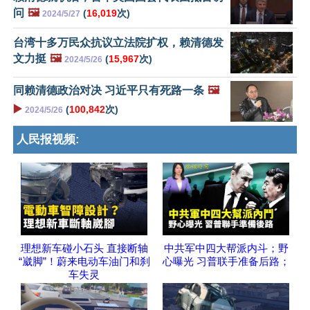
问
🖼️
(
16,019
次)
2024/5/27
台湾十多万民众抗议立法院扩权，赖清德发
文力挺
🖼️
(
15,967
次)
2024/5/26
同赖清德政治对决 习近平只有死路一条
🖼️
▶️
(
100,842
次)
2024/5/26
人民报视频:
理想新车碰小石头 直接断轴
中共军中四大帮派内斗；野
“崴脚”！蔚来电动车油门和刹
心曝光 习普联手准备后路；
车失灵