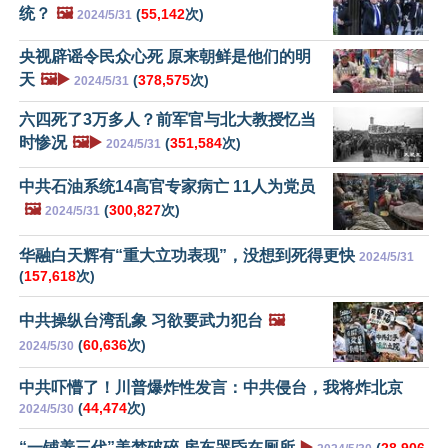
统？
🖼️
(
55,142
次)
2024/5/31
央视辟谣令民众心死 原来朝鲜是他们的明
天
🖼️▶️
(
378,575
次)
2024/5/31
六四死了3万多人？前军官与北大教授忆当
时惨况
🖼️▶️
(
351,584
次)
2024/5/31
中共石油系统14高官专家病亡 11人为党员
🖼️
(
300,827
次)
2024/5/31
华融白天辉有“重大立功表现”，没想到死得更快
2024/5/31
(
157,618
次)
中共操纵台湾乱象 习欲要武力犯台
🖼️
(
60,636
次)
2024/5/30
中共吓懵了！川普爆炸性发言：中共侵台，我将炸北京
(
44,474
次)
2024/5/30
“一铺养三代”美梦破碎 房东哭昏在厕所
▶️
(
28,906