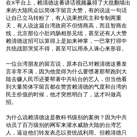
在X平台上，赖清德这番讲话视频赢得了大批翻墙出
来的大陆民众以简体字留言大赞，有的说这一句话
让自己立马转粉了，有人说果然民主和专制两重
天，有人说这届台湾政府不但情商高，而且智商在
线，北京那位小肚鸡肠相形见绌，甚至还有人大赞
赖清德这招可以算得上是如来神掌，一巴掌打得中
共统战部哭笑不得，甚至可以用杀人诛心来形容。

一位台湾朋友的留言说，原本自己对赖清德这番发
言非常不满，因为他觉得为什么要惯著那帮跑到大
陆去赚人民币还要帮著中共站台的艺人，但当他看
到大量简体字留言都在赞赏赖清德的气度和台湾的
民主价值的时候，他才突然明白了，这才叫做高
招。

为什么说赖清德这是教科书级别的案例？因为中共
动员了百万级别的网军来灌水威胁大陆的台湾艺
人，逼迫他们转发表态以资统战利用。但赖清德只