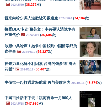
🖼️
(
38,272
次)
2024/5/20
普京向哈尔滨人道歉让习很尴尬
(
74,104
次)
2024/5/20
接受BBC专访 蔡英文：中共要认清战争有
严重代价
🖼️
(
36,695
次)
2024/5/19
敢跟中共呛声！她拿中国钱到中国留学只为
这件事
🖼️
(
55,327
次)
2024/5/19
神奇力量化解不利因素 台湾的钱多到“淹天
花板”
🖼️
(
50,407
次)
2024/5/18
中俄欲一起打通北极航道 再与美欧角力
(
48,874
次)
2024/5/18
中国百姓活不下去！跳河自杀一月900人
🖼️
(
347,995
次)
2024/5/18