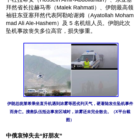
拜然省长拉赫马蒂（Malek Rahmati）、伊朗最高领
袖驻东亚塞拜然代表阿勒哈谢姆（Ayatollah Moham
mad Ali Ale-Hashem）及 5 名机组人员。伊朗此次
坠机事故丧失多位高官，损失惨重。

伊朗总统莱希乘坐直升机遇到浓雾等恶劣列天气，硬著陆发生坠机事件
而身亡。搜救队伍抵达事发区域时，浓雾还未完全散去。（X平台截
图）
中俄哀悼失去“好朋友”