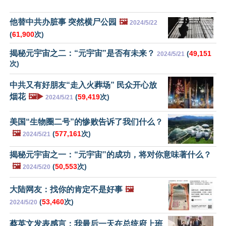
他替中共办脏事 突然横尸公园
🖼️
2024/5/22
(
61,900
次)
揭秘元宇宙之二：“元宇宙”是否有未来？
(
49,151
2024/5/21
次)
中共又有好朋友“走入火葬场” 民众开心放
烟花
🖼️▶️
(
59,419
次)
2024/5/21
美国“生物圈二号”的惨败告诉了我们什么？
🖼️
(
577,161
次)
2024/5/21
揭秘元宇宙之一：“元宇宙”的成功，将对你意味著什么？
🖼️
(
50,553
次)
2024/5/20
大陆网友：找你的肯定不是好事
🖼️
(
53,460
次)
2024/5/20
蔡英文发表感言：我最后一天在总统府上班