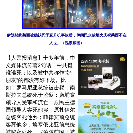
伊朗总统莱西被确认死于直升机事故后，伊朗民众放烟火庆祝莱西不在
人世。（视频截图）
【人民报消息】十多年前，中
文媒体流传著2句话：中共挺
谁谁死；以及被中共称作“好
朋友”的都没有好下场。比
如：罗马尼亚总统被击毙；南
斯拉夫总统死于监狱；柬埔寨
领导人受审和流亡；原民主德
国领导人客死他乡；原扎伊尔
总统客死他乡；菲律宾前总统
客死他乡；埃塞俄比亚前总统
被秘密处死；尼泊尔前国王被