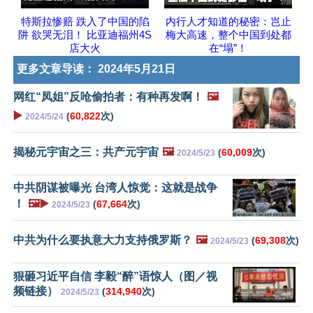
特斯拉惨赔 跌入了中国的陷
内行人才知道的秘密：岂止
阱 欲哭无泪！ 比亚迪福州4S
梅大高速，整个中国到处都
店大火
在“塌”！
更多文章导读：
2024年5月21日
网红“凤姐”反呛偷拍者：有种再发啊！
🖼️
▶️
(
60,822
次)
2024/5/24
揭秘元宇宙之三：共产元宇宙
🖼️
(
60,009
次)
2024/5/23
中共阴谋被曝光 台湾人惊觉：这就是战争
！
🖼️▶️
(
67,664
次)
2024/5/23
中共为什么要执意大力支持俄罗斯？
🖼️
(
69,308
次)
2024/5/23
狠砸习近平自信 李毅“醉”语惊人（图／视
频链接）
(
314,940
次)
2024/5/23