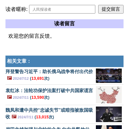
读者暱称:
读者留言
欢迎您的留言反馈。
相关文章：
拜登警告习近平：助长俄乌战争将付出代价
🖼️
(
13,691
次)
2024/7/12
袁红冰：法轮功保护法案打破中共国家谎言
🖼️
(
13,590
次)
2024/7/11
魏凤和遭中共控“忠诚失节”或暗指被敌国吸
收
🖼️
(
13,015
次)
2024/7/11