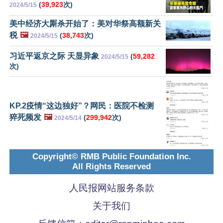
(
39,923
次)
2024/5/15
美中经济大厮杀开始了：美对华祭高额新关
税
🖼️
(
38,743
次)
2024/5/15
习近平返京之际 天显异象
(
59,282
2024/5/15
次)
KP.2疫情“这边独好”？网民：医院不检测
猝死频发
🖼️
(
299,942
次)
2024/5/14
Copyright© RMB Public Foundation Inc.
All Rights Reserved
人民报网站服务条款
关于我们