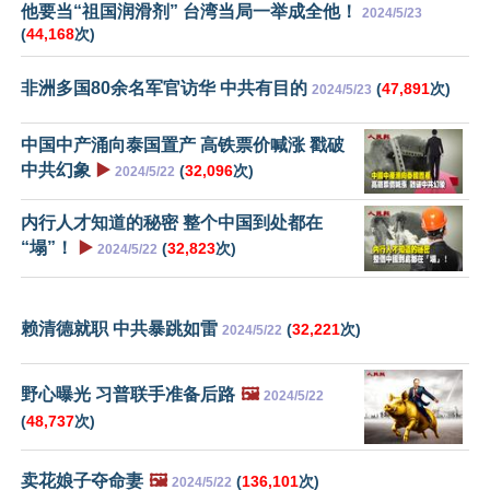
他要当“祖国润滑剂” 台湾当局一举成全他！
2024/5/23
(
44,168
次)
非洲多国80余名军官访华 中共有目的
(
47,891
次)
2024/5/23
中国中产涌向泰国置产 高铁票价喊涨 戳破
中共幻象
▶️
(
32,096
次)
2024/5/22
内行人才知道的秘密 整个中国到处都在
“塌”！
▶️
(
32,823
次)
2024/5/22
赖清德就职 中共暴跳如雷
(
32,221
次)
2024/5/22
野心曝光 习普联手准备后路
🖼️
2024/5/22
(
48,737
次)
卖花娘子夺命妻
🖼️
(
136,101
次)
2024/5/22