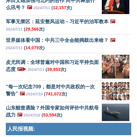
岸田文雄加强与北约的合作 向中共释放什
么讯号？
🖼️
(
12,157
次)
2024/7/11
军事无禁区：延安整风运动－习近平的治军教本
🖼️
(
29,566
次)
2024/7/11
世界媒体看中国：中共三中全会能捣鼓出来啥？
🖼️
(
14,079
次)
2024/7/11
皮尤民调：全球普遍对中国和习近平持负面
态度
🖼️▶️
(
39,953
次)
2024/7/11
“每一次纪念709，都是对中共政权的一次
警告”
🖼️
(
741,072
次)
2024/7/10
山东舰曾遇险？外国专家如何评价中共航母
战力
🖼️
(
53,594
次)
2024/7/10
人民报视频: