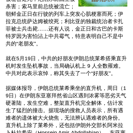
杀害；索马里前总统被流亡；
朝鲜金正日在行驶的列车上突发心肌梗塞而死；伊
拉克总统萨达姆被绞死；利比亚的独裁统治者卡扎
菲被士兵击毙……还有人说，金正日和古巴的卡斯
特罗因为害怕沾上中共霉气，特意表明自己不是中
共的“老朋友”。

就在5月19日，中共的好朋友伊朗总统莱希搭乘直升
机时发生坠机事故，当局确认机上 9 人全数罹难。
中共对此表示哀悼，称其失去了一个“好朋友”。

据媒体报导，伊朗总统莱希乘坐的直升机，周日（1
9日）在伊朗东亚塞拜然省山区遇到浓雾等恶劣天气
硬著陆，发生空难，整架直升机完全解体，估计发
生了猛烈的撞击。据现场的搜救人员表示，所有遇
难者的遗体被大火烧焦，无法辨认遇难者的身份。
直升机上除了莱希外，还包括伊朗外交部长阿米拉
卜杜拉希安（Hossein Amir-Abdollahian）、东亚塞