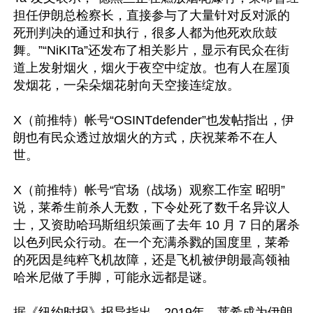
担任伊朗总检察长，直接参与了大量针对反对派的
死刑判决的通过和执行，很多人都为他死欢欣鼓
舞。”“NiKITa”还发布了相关影片，显示有民众在街
道上发射烟火，烟火于夜空中绽放。也有人在屋顶
发烟花，一朵朵烟花射向天空接连绽放。

X（前推特）帐号“OSINTdefender”也发帖指出，伊
朗也有民众透过放烟火的方式，庆祝莱希不在人
世。

X（前推特）帐号“官场（战场）观察工作室 昭明”
说，莱希生前杀人无数，下令处死了数千名异议人
士，又资助哈玛斯组织策画了去年 10 月 7 日的屠杀
以色列民众行动。在一个充满杀戮的国度里，莱希
的死因是纯粹飞机故障，还是飞机被伊朗最高领袖
哈米尼做了手脚，可能永远都是谜。

据《纽约时报》报导指出，2019年，莱希成为伊朗