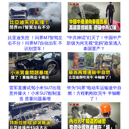
比亚迪失控 ！问界M7智驾左
“中共神话”幻灭了！中国中产
右不分！问界M7自动泊车 不
阶级为何无视“党妈”政策涌入
识别货车！
泰国置产？
雷军直播试驾小米SU7出现
华为“问界”电动车运输途中自
意外爆火！小米SU7粗制滥
燃！方程豹刚吹完牛 半轴断
造 质量问题暴增
了！