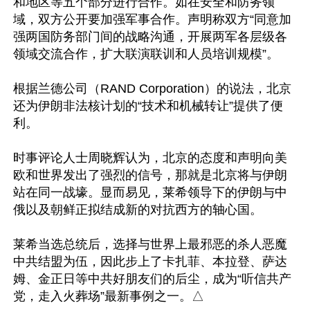
和地区等五个部分进行合作。如在安全和防务领
域，双方公开要加强军事合作。声明称双方“同意加
强两国防务部门间的战略沟通，开展两军各层级各
领域交流合作，扩大联演联训和人员培训规模”。

根据兰德公司（RAND Corporation）的说法，北京
还为伊朗非法核计划的“技术和机械转让”提供了便
利。

时事评论人士周晓辉认为，北京的态度和声明向美
欧和世界发出了强烈的信号，那就是北京将与伊朗
站在同一战壕。显而易见，莱希领导下的伊朗与中
俄以及朝鲜正拟结成新的对抗西方的轴心国。

莱希当选总统后，选择与世界上最邪恶的杀人恶魔
中共结盟为伍，因此步上了卡扎菲、本拉登、萨达
姆、金正日等中共好朋友们的后尘，成为“听信共产
党，走入火葬场”最新事例之一。△
