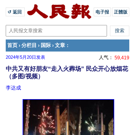
↺ 返回 
电子报
正體版
首页
分栏目
国际
文章
›
›
›
：
2024年5月20日
发表
人气：
59,419
中共又有好朋友“走入火葬场” 民众开心放烟花
（多图/视频）
李达成