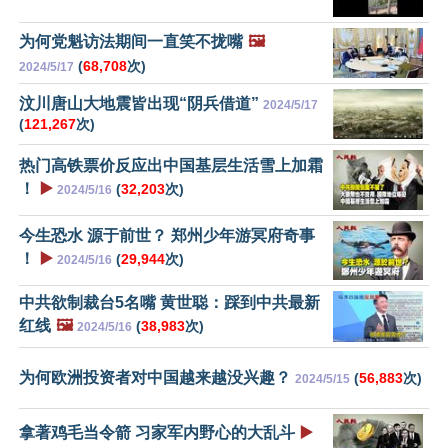
为何党魁访法期间一直笑不拢嘴
🖼️
(
68,708
次)
2024/5/17
汶川唐山大地震皆出现“阴兵借道”
2024/5/17
(
121,267
次)
热门高铁票价反应出中国基层生活雪上加霜
！
▶️
(
32,203
次)
2024/5/16
今生恐水 源于前世？ 郑州少年游冥府奇事
！
▶️
(
29,944
次)
2024/5/16
中共欲制裁台5名嘴 黄世聪：踩到中共最新
红线
🖼️
(
38,983
次)
2024/5/16
为何欧洲投资者对中国越来越没兴趣？
(
56,883
次)
2024/5/15
拿著鸡毛当令箭 习家军内野心的大乱斗
▶️