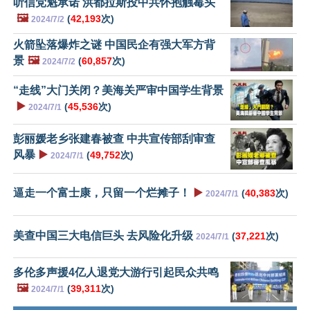
听信党魁承诺 洪都拉斯投中共怀抱触霉头
🖼️
(
42,193
次)
2024/7/2
火箭坠落爆炸之谜 中国民企有强大军方背
景
🖼️
(
60,857
次)
2024/7/2
“走线”大门关闭？美海关严审中国学生背景
▶️
(
45,536
次)
2024/7/1
彭丽媛老乡张建春被查 中共宣传部刮审查
风暴
▶️
(
49,752
次)
2024/7/1
逼走一个富士康，只留一个烂摊子！
▶️
(
40,383
次)
2024/7/1
美查中国三大电信巨头 去风险化升级
(
37,221
次)
2024/7/1
多伦多声援4亿人退党大游行引起民众共鸣
🖼️
(
39,311
次)
2024/7/1