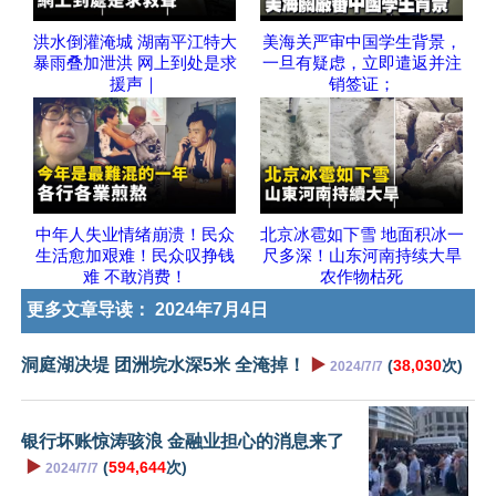
洪水倒灌淹城 湖南平江特大
美海关严审中国学生背景，
暴雨叠加泄洪 网上到处是求
一旦有疑虑，立即遣返并注
援声｜
销签证；
中年人失业情绪崩溃！民众
北京冰雹如下雪 地面积冰一
生活愈加艰难！民众叹挣钱
尺多深！山东河南持续大旱
难 不敢消费！
农作物枯死
更多文章导读：
2024年7月4日
洞庭湖决堤 团洲垸水深5米 全淹掉！
▶️
(
38,030
次)
2024/7/7
银行坏账惊涛骇浪 金融业担心的消息来了
▶️
(
594,644
次)
2024/7/7