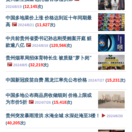
(
12,145
次)
2024/8/19
中国多地菜价上涨 价格达到近十年同期最
高
🖼️
(
11,627
次)
2024/8/21
中共前贵州省委书记孙志刚受贿案开庭 赃
款逾八亿
🖼️
(
120,566
次)
2024/8/16
贵州烟草局招体育特长生 被质疑“萝卜岗”
🖼️
(
32,219
次)
2024/8/5
中国新冠疫苗自费 黑龙江率先公布价格
(
15,231
次)
2024/7/27
中国多地公布商品房收储细则 价格上限或
为市价5折
🖼️
(
15,418
次)
2024/7/26
贵州突发暴雨泄洪 水淹全城 水深处淹至3楼！
▶️
2024/6/30
(
40,205
次)