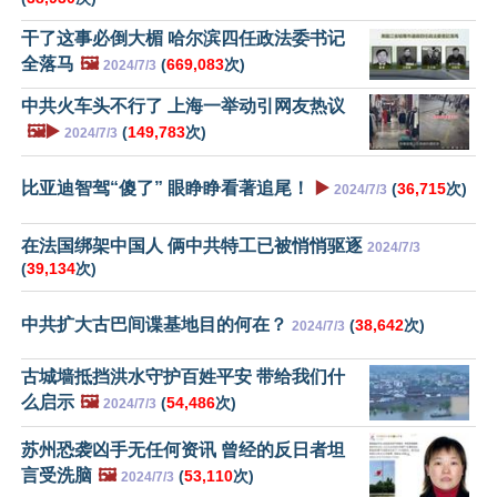
干了这事必倒大楣 哈尔滨四任政法委书记
全落马
🖼️
(
669,083
次)
2024/7/3
中共火车头不行了 上海一举动引网友热议
🖼️▶️
(
149,783
次)
2024/7/3
比亚迪智驾“傻了” 眼睁睁看著追尾！
▶️
(
36,715
次)
2024/7/3
在法国绑架中国人 俩中共特工已被悄悄驱逐
2024/7/3
(
39,134
次)
中共扩大古巴间谍基地目的何在？
(
38,642
次)
2024/7/3
古城墙抵挡洪水守护百姓平安 带给我们什
么启示
🖼️
(
54,486
次)
2024/7/3
苏州恐袭凶手无任何资讯 曾经的反日者坦
言受洗脑
🖼️
(
53,110
次)
2024/7/3