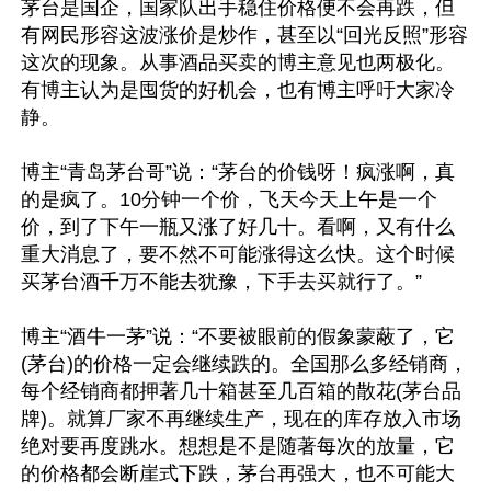
茅台是国企，国家队出手稳住价格便不会再跌，但
有网民形容这波涨价是炒作，甚至以“回光反照”形容
这次的现象。从事酒品买卖的博主意见也两极化。
有博主认为是囤货的好机会，也有博主呼吁大家冷
静。

博主“青岛茅台哥”说：“茅台的价钱呀！疯涨啊，真
的是疯了。10分钟一个价，飞天今天上午是一个
价，到了下午一瓶又涨了好几十。看啊，又有什么
重大消息了，要不然不可能涨得这么快。这个时候
买茅台酒千万不能去犹豫，下手去买就行了。”

博主“酒牛一茅”说：“不要被眼前的假象蒙蔽了，它
(茅台)的价格一定会继续跌的。全国那么多经销商，
每个经销商都押著几十箱甚至几百箱的散花(茅台品
牌)。就算厂家不再继续生产，现在的库存放入市场
绝对要再度跳水。想想是不是随著每次的放量，它
的价格都会断崖式下跌，茅台再强大，也不可能大