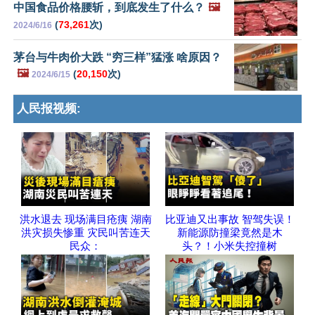
中国食品价格腰斩，到底发生了什么？
🖼️
(
73,261
次)
2024/6/16
茅台与牛肉价大跌 “穷三样”猛涨 啥原因？
🖼️
(
20,150
次)
2024/6/15
人民报视频:
洪水退去 现场满目疮痍 湖南
比亚迪又出事故 智驾失误！
洪灾损失惨重 灾民叫苦连天
新能源防撞梁竟然是木
民众：
头？！小米失控撞树