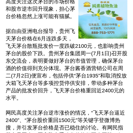
高度关注这次茅台的市场价格
和股市逆市回升现象，担心茅
台价格忽然上涨可能有猫腻。

据自由亚洲电台报导，贵州飞
天茅台价格在6月连跌多天，
飞天茅台散瓶批发价一度跌破2100元，也影响贵州
茅台的股价下跌。贵州茅台集团周一(7月1日)召开股
东交流会，表明要做好茅台的市值管理，确保茅台
酒的价值得到充分体现。茅台酱香酒营销公司在周
二(7月2日)便宣布，包括停供“茅台1935”和取消投放
大箱飞天茅台等多项控货停供安排，带动多种茅台
产品的批发价回升，飞天茅台价格重回近2400元的
水平。

网民高度关注茅台逆市涨价的情况，“飞天茅台逼近
2400”、“茅台股价重回1500元”等关键字登微博热
搜，并引发茅台价格是否已稳住的讨论。有网民指