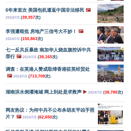
6年来首次 美国包机遣返中国非法移民
🖼️
(
39,357
次)
2024/7/3
李强遭暗批 房地产三信号大不妙！
🖼️
(
150,863
次)
2024/7/3
七一反共反暴政 南加华人烧血旗控诉中共
罪行
🖼️
(
38,165
次)
2024/7/2
调查：在英港人赞成取缔香港驻英经贸处
🖼️
(
713,708
次)
2024/7/2
湖南洪水倒灌淹城 网上到处是求救声
▶️
(
38,780
次)
2024/7/2
网友热议：为何中共不公布杀胡友平凶手照
片？
🖼️
(
62,650
次)
2024/7/2