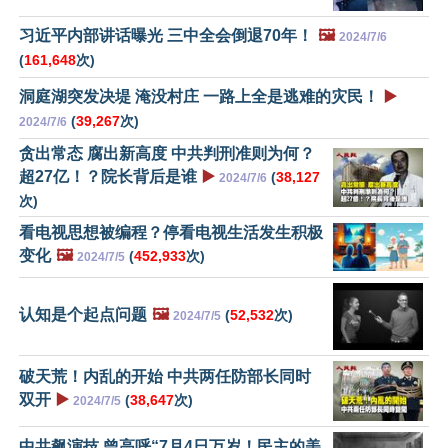
习近平内部讲话曝光 三中全会倒退70年！
🖼️
2024/7/6
(
161,648
次)
洞庭湖突发决堤 淹没村庄 一路上全是逃难的灾民！
▶️
(
39,267
次)
2024/7/6
贪出常态 腐出新高度 中共判刑准则为何？
超27亿！？院长背后是谁
▶️
(
38,127
2024/7/6
次)
看电视思想被编程？停看电视生活发生积极
变化
🖼️
(
452,933
次)
2024/7/5
认知是个起点问题
🖼️
(
52,532
次)
2024/7/5
破天荒！内乱的开始 中共两任防部长同时
双开
▶️
(
38,647
次)
2024/7/5
中共飙演技 曾高呼“7月4日万岁！民主的美