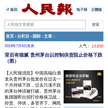
↺ 返回 
电子报
正體版
首页
分栏目
国际
文章
›
›
›
：
2024年7月4日
发表
人气：
13,650
背后有猫腻 贵州茅台以控制供货阻止价格下跌
（图）
【人民报消息】中国高端白酒
龙头贵州茅台批发价在过去一
个月持续下跌，过去只涨不跌
的茅台神话被打破。贵州茅台
集团随即出招打价格保卫战，
控货、停供，多管齐下。网民