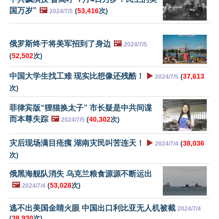
国万岁”
🖼️
(
53,416
次)
2024/7/5
俄罗斯终于将美军招到了身边
🖼️
2024/7/5
(
52,502
次)
中国大学生找工难 现实比想像还残酷！
▶️
(
37,613
2024/7/5
次)
菲律宾版“狸猫换太子” 市长疑是中共间谍
而本尊失踪
🖼️
(
40,302
次)
2024/7/5
灾后现场满目疮痍 湖南灾民叫苦连天！
▶️
(
38,036
2024/7/4
次)
俄黑海舰队消失 乌克兰粮食源源不断运出
🖼️
(
53,028
次)
2024/7/4
逃不出美国金睛火眼 中国出口利比亚无人机被截
2024/7/4
(
38,930
次)