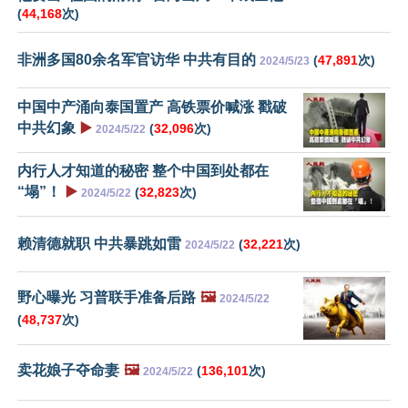
(
44,168
次)
非洲多国80余名军官访华 中共有目的
(
47,891
次)
2024/5/23
中国中产涌向泰国置产 高铁票价喊涨 戳破
中共幻象
▶️
(
32,096
次)
2024/5/22
内行人才知道的秘密 整个中国到处都在
“塌”！
▶️
(
32,823
次)
2024/5/22
赖清德就职 中共暴跳如雷
(
32,221
次)
2024/5/22
野心曝光 习普联手准备后路
🖼️
2024/5/22
(
48,737
次)
卖花娘子夺命妻
🖼️
(
136,101
次)
2024/5/22