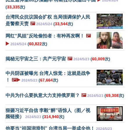
2024/5/24
(
33,335
次)
台湾民众抗议国会扩权 当局强调保护人民
是警察天责
🖼️
(
33,544
次)
2024/5/24
网红“凤姐”反呛偷拍者：有种再发啊！
🖼️
▶️
(
60,822
次)
2024/5/24
揭秘元宇宙之三：共产元宇宙
🖼️
(
60,009
次)
2024/5/23
中共阴谋被曝光 台湾人惊觉：这就是战争
！
🖼️▶️
(
67,664
次)
2024/5/23
中共为什么要执意大力支持俄罗斯？
🖼️
(
69,308
次)
2024/5/23
狠砸习近平自信 李毅“醉”语惊人（图／视
频链接）
(
314,940
次)
2024/5/23
他要当“祖国润滑剂” 台湾当局一举成全他！
2024/5/23