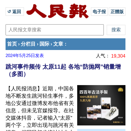
↺ 返回 
电子报
正體版
首页
分栏目
国际
文章
›
›
›
：
2024年5月25日
发表
人气：
19,304
跳河事件频传 太原11起 各地“防抛网”销量增
（多图）
【人民报消息】近期，中国各
地不断发生跳河轻生事件，多
地公安通过微博发布他省有关
信息，但未见官媒报导。在社
交媒体抖音，记者输入“太原”
两个字，立即出现与跳河有关