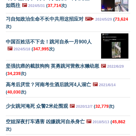
如既往
🖼️
(
37,714
次)
2024/5/31
习自知政治生命不长中共用这招应对
🖼️▶️
(
73,624
2024/5/29
次)
中国百姓活不下去！跳河自杀一月900人
🖼️
(
347,995
次)
2024/5/18
坚强抗癌的截肢狗狗 英勇跳河营救水獭幼崽
🖼️
2022/6/29
(
34,239
次)
高考后厌世？河南考生酒后跳河4人溺亡
🖼️
2021/6/14
(
40,030
次)
少女跳河淹死 众警2米处围观
🖼️
(
32,779
次)
2020/12/7
空姐深夜打车遇害 凶嫌跳河自杀身亡
🖼️
(
45,862
2018/5/13
次)