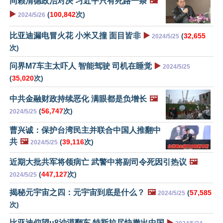
同赖清德政治对决 习近平只有死路一条
🖼️
▶️
(
100,842
次)
2024/5/26
比亚迪漏电冒火花 小米又撞 面目皆非
▶️
(
32,655
2024/5/25
次)
问界M7车主太吓人 智能驾驶 司机在睡觉
▶️
2024/5/25
(
35,020
次)
中共金融财政持续恶化 满眼都是负增长
🖼️
(
56,747
次)
2024/5/25
曹兴诚：保护台湾民主并联合中国人推翻中
共
🖼️
(
39,116
次)
2024/5/25
近期大批共军将领病亡 武警中将副司令死因引热议
🖼️
(
447,127
次)
2024/5/25
揭秘元宇宙之四：元宇宙到底是什么？
🖼️
(
57,585
2024/5/25
次)
比亚迪仰望u8沙漠翻车 特斯拉尽快撤出中国
▶️