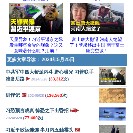
天显异象！习近平返京之际
富士康大撤退 河南人绝望
发生哪些奇异的现象？这又
了！苹果移出中国 南宁富士
意味著什么呢？泪崩！
康变空城！
更多文章导读：
2024年5月25日
中共军中四大帮派内斗 野心曝光 习普联手
准备后路
▶️
(
33,312
次)
2024/5/28
训悍记
🖼️
(
136,563
次)
2024/5/28
习恐预言成真 惊恐之下出昏招
🖼️▶️
(
77,400
次)
2024/5/28
习近平败运连连 半月内五触霉头
🖼️