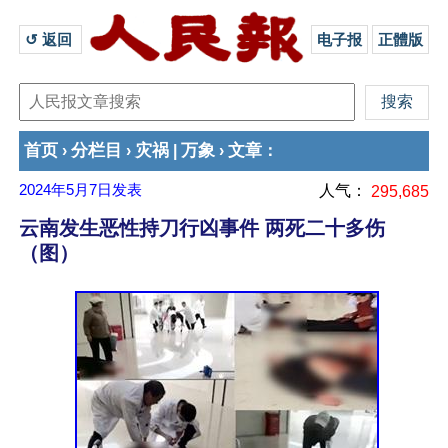
↺ 返回 
电子报
正體版
首页
分栏目
灾祸
万象
文章
›
›
|
›
：
2024年5月7日
发表
人气：
295,685
云南发生恶性持刀行凶事件 两死二十多伤
（图）