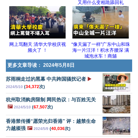
又用什么变相跪舔回礼
网上骂翻天 清华大学校庆视
“像天漏了一样”广东中山和珠
频火了 ！
海一片汪洋！积水齐腰深 满
城泡水车！商舖
更多文章导读：
2024年5月8日
苏雨桐走过的黑幕 中共跨国骚扰记者
▶️
(
34,372
次)
2024/5/10
杭州取消购房限制 网民热议：与百姓无关
🖼️
(
67,507
次)
2024/5/10
香港禁传播“愿荣光归香港” 评：越禁生命
力越顽强
🖼️
(
40,036
次)
2024/5/9