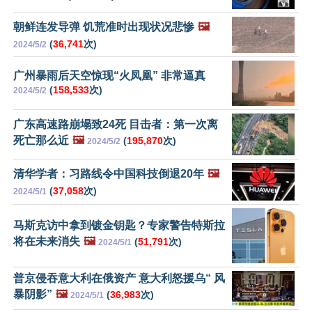
朝鲜连发导弹 饥荒准时出现状况悲惨
🖼️
(
36,741
次)
2024/5/2
广州暴雨后天空惊现“火凤凰” 非常逼真
(
158,533
次)
2024/5/2
广东高速路崩塌致24死 目击者：第一次离
死亡那么近
🖼️
(
195,870
次)
2024/5/2
清华学者：习路线令中国科技倒退20年
🖼️
(
37,058
次)
2024/5/1
马斯克访中拿到镀金钥匙？专家警告特斯拉
将在未来消失
🖼️
(
51,791
次)
2024/5/1
普京侵吞意大利在俄资产 意大利怒援乌“ 风
暴阴影”
🖼️
(
36,983
次)
2024/5/1