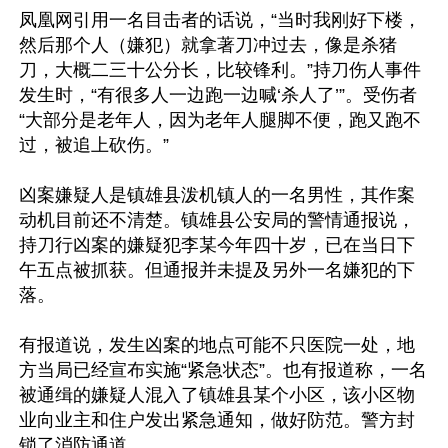
凤凰网引用一名目击者的话说，“当时我刚好下楼，
然后那个人（嫌犯）就拿著刀冲过去，像是杀猪
刀，大概二三十公分长，比较锋利。”持刀伤人事件
发生时，“有很多人一边跑一边喊‘杀人了’”。受伤者
“大部分是老年人，因为老年人腿脚不便，跑又跑不
过，被追上砍伤。”

凶案嫌疑人是镇雄县泼机镇人的一名男性，其作案
动机目前还不清楚。镇雄县公安局的警情通报说，
持刀行凶案的嫌疑犯李某今年四十岁，已在当日下
午五点被抓获。但通报并未提及另外一名嫌犯的下
落。

有报道说，发生凶案的地点可能不只医院一处，地
方当局已经宣布实施“紧急状态”。也有报道称，一名
被通缉的嫌疑人混入了镇雄县某个小区，该小区物
业向业主和住户发出紧急通知，做好防范。警方封
锁了消防通道。
