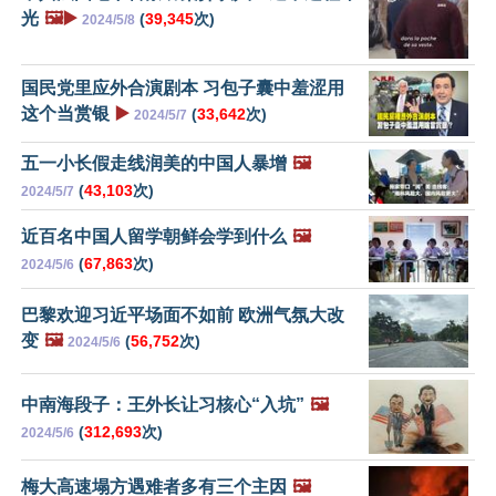
光
🖼️▶️
(
39,345
次)
2024/5/8
国民党里应外合演剧本 习包子囊中羞涩用
这个当赏银
▶️
(
33,642
次)
2024/5/7
五一小长假走线润美的中国人暴增
🖼️
(
43,103
次)
2024/5/7
近百名中国人留学朝鲜会学到什么
🖼️
(
67,863
次)
2024/5/6
巴黎欢迎习近平场面不如前 欧洲气氛大改
变
🖼️
(
56,752
次)
2024/5/6
中南海段子：王外长让习核心“入坑”
🖼️
(
312,693
次)
2024/5/6
梅大高速塌方遇难者多有三个主因
🖼️