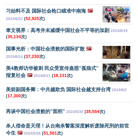
习始料不及 国际社会枪口瞄准中南海
🖼️
(
52,925
次)
2024/6/22
聿文视界：高考并未减缓中国社会不平等的加剧
2024/6/19
(
35,134
次)
国事光析：中国社会溃败的国际扩散
🖼️
(
37,230
次)
2024/6/14
美4教师访华被刺 民众受宣传蛊惑“孤狼式”
报复社会
🖼️
(
18,131
次)
2024/6/11
美前副国务卿：中共越欺负 国际社会越支持台湾
2024/6/2
(
17,300
次)
再谈中国社会溃败的“面积”
(
35,554
次)
2024/5/30
杀人偿命是天理！从台南杀警案深度解析废除死刑的前世
今生
🖼️
(
51,501
次)
2024/5/26