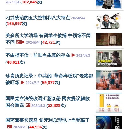
(
182,845
次)
2024/5/4
习共统治的五大控制和八大特点
2024/5/4
(
165,097
次)
美多所大学清场 有留学生被捕 中领馆不闻
不问
🖼️▶️
(
42,721
次)
2024/5/4
不由得不信！前世今生真的存在
▶️
2024/5/3
(
40,611
次)
珍贵历史记录：中共的“革命样板戏”老猪都
被吓坏
▶️
(
59,077
次)
2024/5/3
国民党立法院改词汇惹众怒 网友提议解散
国会重选
🖼️
(
52,829
次)
2024/5/3
国药董事长落马 匈牙利总理也上当受骗了
🖼️
(
44,936
次)
2024/5/3