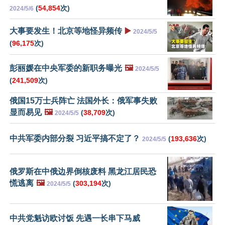
(
54,854
次)
2024/5/6
大事要发生！北京等地怪异频传
▶️
2024/5/5
(
96,175
次)
彭丽媛在中央军委的新职务曝光
🖼️
2024/5/5
(
241,509
次)
俄国15万士兵阵亡 法国外长：俄军事失败
显而易见
🖼️
(
38,709
次)
2024/5/5
中共军委内部分裂 习近平搞不定了？
(
193,636
次)
2024/5/5
俄罗斯在中俄边界倒核废料 黑龙江居民恐
慌逃离
🖼️
(
303,194
次)
2024/5/5
中共党魁访欧讨饭 先遇一长串下马威