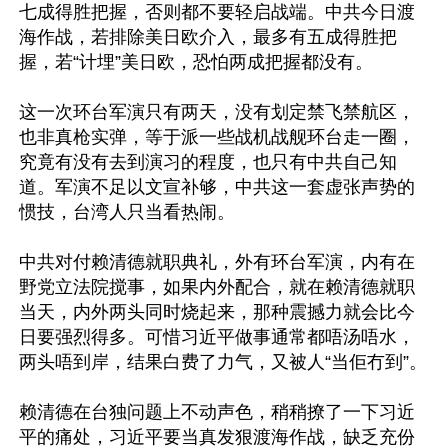
七成得胜把握，否则都不要轻启战端。中共今日渡
海作战，若排除美日欧介入，最多有五成得胜把
握，若“计埋”美日欧，恐怕两成把握都没有。

这一次环台军演只有两天，没有划定禁飞禁航区，
也非真枪实弹，等于派一些战机战舰环台走一圈，
究竟有没有去到演习的程度，也只有中共自己知
道。军演不足以文宣补够，中共这一套虚张声势的
惯技，台湾人只当看热闹。

中共对付赖清德就职典礼，外有环台军演，内有在
野党立法院搅事，如果内外配合，就在赖清德就职
当天，内外两头同时烧起来，那种震撼力就会比今
日要强烈得多。可惜习近平做事通常都唔汤唔水，
两头唔到岸，结果白费了力气，又被人“当佢冇到”。

赖清德在台独问题上不动声色，稍稍撩了一下习近
平的痛处，习近平要当真发狠渡海作战，缺乏充份