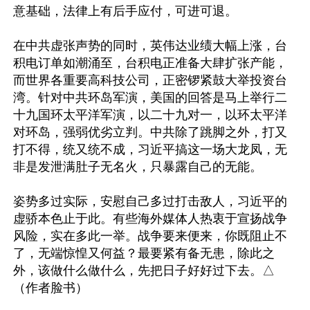
意基础，法律上有后手应付，可进可退。

在中共虚张声势的同时，英伟达业绩大幅上涨，台
积电订单如潮涌至，台积电正准备大肆扩张产能，
而世界各重要高科技公司，正密锣紧鼓大举投资台
湾。针对中共环岛军演，美国的回答是马上举行二
十九国环太平洋军演，以二十九对一，以环太平洋
对环岛，强弱优劣立判。中共除了跳脚之外，打又
打不得，统又统不成，习近平搞这一场大龙凤，无
非是发泄满肚子无名火，只暴露自己的无能。

姿势多过实际，安慰自己多过打击敌人，习近平的
虚骄本色止于此。有些海外媒体人热衷于宣扬战争
风险，实在多此一举。战争要来便来，你既阻止不
了，无端惊惶又何益？最要紧有备无患，除此之
外，该做什么做什么，先把日子好好过下去。△