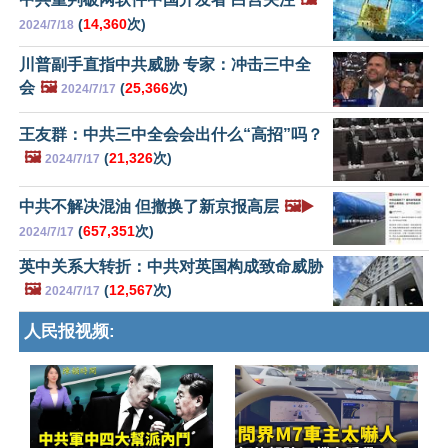
(
14,360
次)
2024/7/18
川普副手直指中共威胁 专家：冲击三中全
会
🖼️
(
25,366
次)
2024/7/17
王友群：中共三中全会会出什么“高招”吗？
🖼️
(
21,326
次)
2024/7/17
中共不解决混油 但撤换了新京报高层
🖼️▶️
(
657,351
次)
2024/7/17
英中关系大转折：中共对英国构成致命威胁
🖼️
(
12,567
次)
2024/7/17
人民报视频: