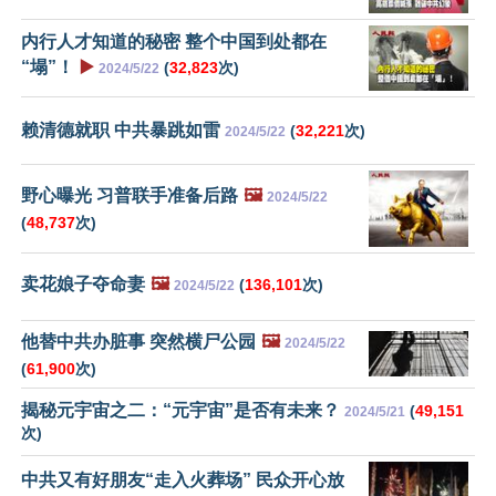
内行人才知道的秘密 整个中国到处都在
“塌”！
▶️
(
32,823
次)
2024/5/22
赖清德就职 中共暴跳如雷
(
32,221
次)
2024/5/22
野心曝光 习普联手准备后路
🖼️
2024/5/22
(
48,737
次)
卖花娘子夺命妻
🖼️
(
136,101
次)
2024/5/22
他替中共办脏事 突然横尸公园
🖼️
2024/5/22
(
61,900
次)
揭秘元宇宙之二：“元宇宙”是否有未来？
(
49,151
2024/5/21
次)
中共又有好朋友“走入火葬场” 民众开心放