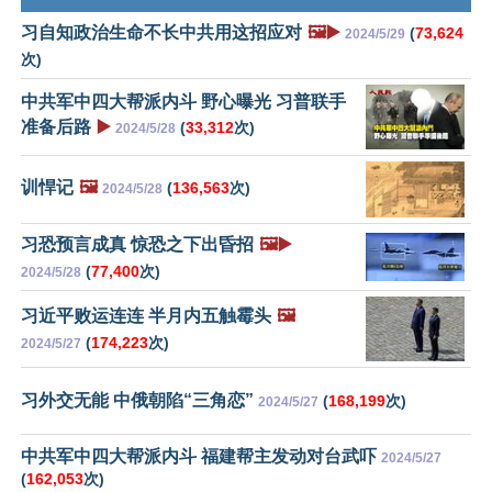
习自知政治生命不长中共用这招应对
🖼️▶️
(
73,624
2024/5/29
次)
中共军中四大帮派内斗 野心曝光 习普联手
准备后路
▶️
(
33,312
次)
2024/5/28
训悍记
🖼️
(
136,563
次)
2024/5/28
习恐预言成真 惊恐之下出昏招
🖼️▶️
(
77,400
次)
2024/5/28
习近平败运连连 半月内五触霉头
🖼️
(
174,223
次)
2024/5/27
习外交无能 中俄朝陷“三角恋”
(
168,199
次)
2024/5/27
中共军中四大帮派内斗 福建帮主发动对台武吓
2024/5/27
(
162,053
次)