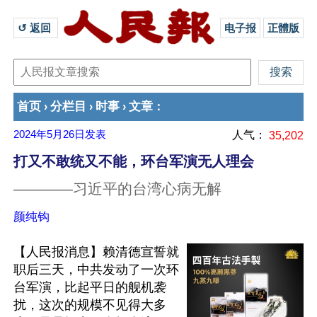
↺ 返回 
电子报
正體版
首页
分栏目
时事
文章
›
›
›
：
2024年5月26日
发表
人气：
35,202
打又不敢统又不能，环台军演无人理会
————习近平的台湾心病无解
颜纯钩
【人民报消息】赖清德宣誓就
职后三天，中共发动了一次环
台军演，比起平日的舰机袭
扰，这次的规模不见得大多