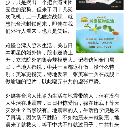
少，只是摆出一个把台湾团团
围住的架势。但来了四十几架
次飞机，二十几艘次战舰，就
想把台湾封锁起来，即使在我
们外行人看来，也只是笑话。

难怪台湾人照常生活，关心日
本明星的婚外情，股市逆势上
升，立法院外的集会规模更大。记者访问金门居
民，当地人都说，中共一直都这样做，没什么特
别；美军更搅笑，特地发表一张美军士兵在战舰上
做瑜珈的照片，以此嘲弄中共的虚张声势。

外媒将台湾人比喻为生活在地震带的人，但有没有
人生活在地震带，日日担惊受怕，躲在床底下等天
灾发生？当然没有。地震带的人，生活哲学便是来
了再说，因为防不胜防，不如地震未来就防震，地
震来了就救灾，等于中共不打就过日子，中共打来