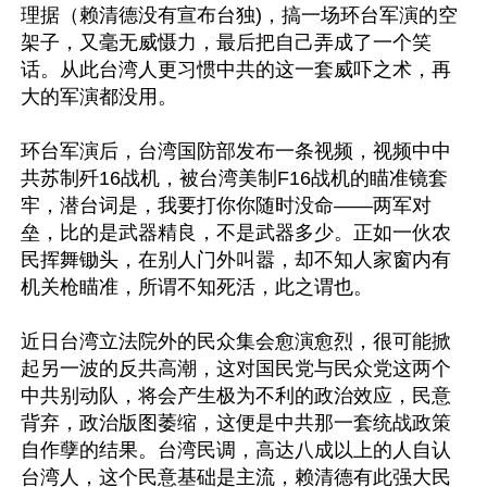
理据（赖清德没有宣布台独)，搞一场环台军演的空
架子，又毫无威慑力，最后把自己弄成了一个笑
话。从此台湾人更习惯中共的这一套威吓之术，再
大的军演都没用。

环台军演后，台湾国防部发布一条视频，视频中中
共苏制歼16战机，被台湾美制F16战机的瞄准镜套
牢，潜台词是，我要打你你随时没命——两军对
垒，比的是武器精良，不是武器多少。正如一伙农
民挥舞锄头，在别人门外叫嚣，却不知人家窗内有
机关枪瞄准，所谓不知死活，此之谓也。

近日台湾立法院外的民众集会愈演愈烈，很可能掀
起另一波的反共高潮，这对国民党与民众党这两个
中共别动队，将会产生极为不利的政治效应，民意
背弃，政治版图萎缩，这便是中共那一套统战政策
自作孽的结果。台湾民调，高达八成以上的人自认
台湾人，这个民意基础是主流，赖清德有此强大民