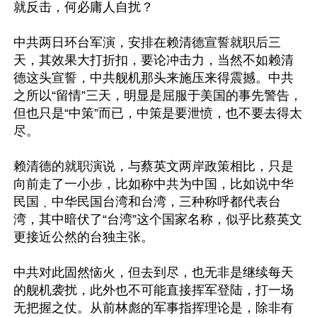
就反击，何必庸人自扰？

中共两日环台军演，安排在赖清德宣誓就职后三
天，其效果大打折扣，要论冲击力，当然不如赖清
德这头宣誓，中共舰机那头来施压来得震撼。中共
之所以“留情”三天，明显是屈服于美国的事先警告，
但也只是“中策”而已，中策是要泄愤，也不要去得太
尽。

赖清德的就职演说，与蔡英文两岸政策相比，只是
向前走了一小步，比如称中共为中国，比如说中华
民国﹑中华民国台湾和台湾，三种称呼都代表台
湾，其中暗伏了“台湾”这个国家名称，似乎比蔡英文
更接近公然的台独主张。

中共对此固然恼火，但去到尽，也无非是继续每天
的舰机袭扰，此外也不可能直接挥军登陆，打一场
无把握之仗。从前林彪的军事指挥理论是，除非有