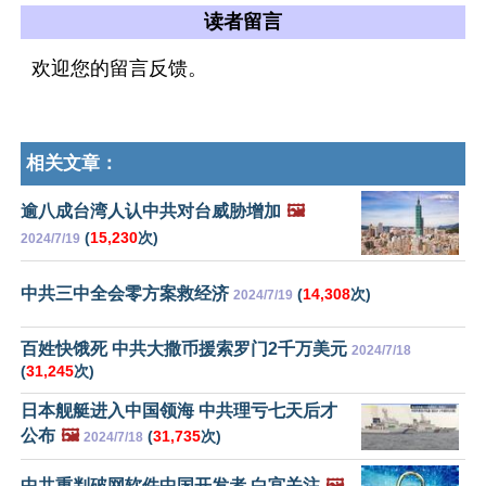
读者留言
欢迎您的留言反馈。
相关文章：
逾八成台湾人认中共对台威胁增加
🖼️
(
15,230
次)
2024/7/19
中共三中全会零方案救经济
(
14,308
次)
2024/7/19
百姓快饿死 中共大撒币援索罗门2千万美元
2024/7/18
(
31,245
次)
日本舰艇进入中国领海 中共理亏七天后才
公布
🖼️
(
31,735
次)
2024/7/18
中共重判破网软件中国开发者 白宫关注
🖼️