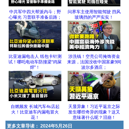
中共军中四大帮派内斗；野
问界车主使用智能驾驶 挡风
心曝光 习普联手准备后路；
玻璃挡的严严实实！
比亚迪漏电击人 纸包卡针测
涉洗钱！空壳公司掩饰资金
试！哪吒电动车防撞梁“鸡屎
来源，法国没收中国富豪9间
焊”！
波尔多酒庄；
自燃频发 长城汽车4s店起
天显异象！习近平返京之际
火！比亚迪车内漏电冒火
发生哪些奇异的现象？这又
花！
意味著什么呢？泪崩！
更多文章导读：
2024年5月26日