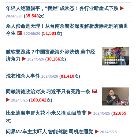
年轻人绝望躺平，“摆烂”成常态！各行业断崖式下跌
▶️
(
35,548
次)
2024/5/26
杀人偿命是天理！从台南杀警案深度解析废除死刑的前世
今生
🖼️
(
51,501
次)
2024/5/26
微软要跑路？中国富豪海外涉洗钱 美中经
济角力
▶️
(
30,166
次)
2024/5/26
洗衣椎杀人事件
(
81,410
次)
2024/5/26
同赖清德政治对决 习近平只有死路一条
🖼️
▶️
(
100,842
次)
2024/5/26
比亚迪漏电冒火花 小米又撞 面目皆非
▶️
(
32,655
2024/5/25
次)
问界M7车主太吓人 智能驾驶 司机在睡觉
▶️
2024/5/25