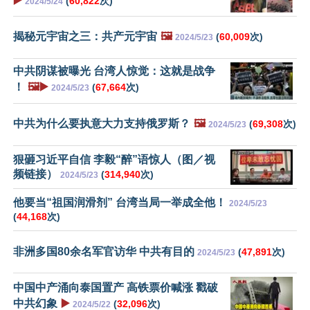
▶️
(
60,822
次)
2024/5/24
揭秘元宇宙之三：共产元宇宙
🖼️
(
60,009
次)
2024/5/23
中共阴谋被曝光 台湾人惊觉：这就是战争
！
🖼️▶️
(
67,664
次)
2024/5/23
中共为什么要执意大力支持俄罗斯？
🖼️
(
69,308
次)
2024/5/23
狠砸习近平自信 李毅“醉”语惊人（图／视
频链接）
(
314,940
次)
2024/5/23
他要当“祖国润滑剂” 台湾当局一举成全他！
2024/5/23
(
44,168
次)
非洲多国80余名军官访华 中共有目的
(
47,891
次)
2024/5/23
中国中产涌向泰国置产 高铁票价喊涨 戳破
中共幻象
▶️
(
32,096
次)
2024/5/22