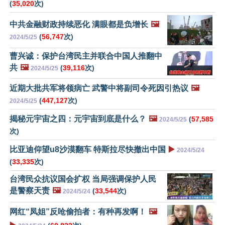
(
35,020
次)
中共金融财政持续恶化 满眼都是负增长
🖼️
(
56,747
次)
2024/5/25
曹兴诚：保护台湾民主并联合中国人推翻中
共
🖼️
(
39,116
次)
2024/5/25
近期大批共军将领病亡 武警中将副司令死因引热议
🖼️
(
447,127
次)
2024/5/25
揭秘元宇宙之四：元宇宙到底是什么？
🖼️
(
57,585
2024/5/25
次)
比亚迪仰望u8沙漠翻车 特斯拉尽快撤出中国
▶️
2024/5/24
(
33,335
次)
台湾民众抗议国会扩权 当局强调保护人民
是警察天责
🖼️
(
33,544
次)
2024/5/24
网红“凤姐”反呛偷拍者：有种再发啊！
🖼️