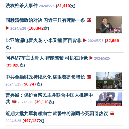
洗衣椎杀人事件
(
81,410
次)
2024/5/26
同赖清德政治对决 习近平只有死路一条
🖼️
▶️
(
100,842
次)
2024/5/26
比亚迪漏电冒火花 小米又撞 面目皆非
▶️
(
32,655
2024/5/25
次)
问界M7车主太吓人 智能驾驶 司机在睡觉
▶️
2024/5/25
(
35,020
次)
中共金融财政持续恶化 满眼都是负增长
🖼️
(
56,747
次)
2024/5/25
曹兴诚：保护台湾民主并联合中国人推翻中
共
🖼️
(
39,116
次)
2024/5/25
近期大批共军将领病亡 武警中将副司令死因引热议
🖼️
(
447,127
次)
2024/5/25