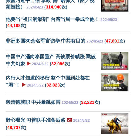
狠砸习近平自信 李毅“醉”语惊人（图／视
频链接）
(
314,940
次)
2024/5/23
他要当“祖国润滑剂” 台湾当局一举成全他！
2024/5/23
(
44,168
次)
非洲多国80余名军官访华 中共有目的
(
47,891
次)
2024/5/23
中国中产涌向泰国置产 高铁票价喊涨 戳破
中共幻象
▶️
(
32,096
次)
2024/5/22
内行人才知道的秘密 整个中国到处都在
“塌”！
▶️
(
32,823
次)
2024/5/22
赖清德就职 中共暴跳如雷
(
32,221
次)
2024/5/22
野心曝光 习普联手准备后路
🖼️
2024/5/22
(
48,737
次)