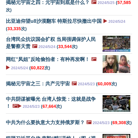
揭秘元宇宙之四：元宇宙到底是什么？
🖼️
(
57,585
2024/5/25
次)
比亚迪仰望u8沙漠翻车 特斯拉尽快撤出中国
▶️
2024/5/24
(
33,335
次)
台湾民众抗议国会扩权 当局强调保护人民
是警察天责
🖼️
(
33,544
次)
2024/5/24
网红“凤姐”反呛偷拍者：有种再发啊！
🖼️
▶️
(
60,822
次)
2024/5/24
揭秘元宇宙之三：共产元宇宙
🖼️
(
60,009
次)
2024/5/23
中共阴谋被曝光 台湾人惊觉：这就是战争
！
🖼️▶️
(
67,664
次)
2024/5/23
中共为什么要执意大力支持俄罗斯？
🖼️
(
69,308
次)
2024/5/23