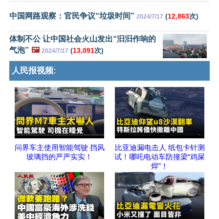
中国网路观察：官民争议“垃圾时间”
(
12,863
次)
2024/7/17
体制不公 让中国社会火山发出“汩汩作响的
气泡”
🖼️
(
13,091
次)
2024/7/17
人民报视频:
问界车主使用智能驾驶 挡风
比亚迪漏电击人 纸包卡针测
玻璃挡的严严实实！
试！哪吒电动车防撞梁“鸡屎
焊”！