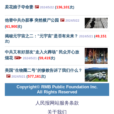
卖花娘子夺命妻
🖼️
(
136,101
次)
2024/5/22
他替中共办脏事 突然横尸公园
🖼️
2024/5/22
(
61,900
次)
揭秘元宇宙之二：“元宇宙”是否有未来？
(
49,151
2024/5/21
次)
中共又有好朋友“走入火葬场” 民众开心放
烟花
🖼️▶️
(
59,419
次)
2024/5/21
美国“生物圈二号”的惨败告诉了我们什么？
🖼️
(
577,161
次)
2024/5/21
Copyright© RMB Public Foundation Inc.
All Rights Reserved
人民报网站服务条款
关于我们