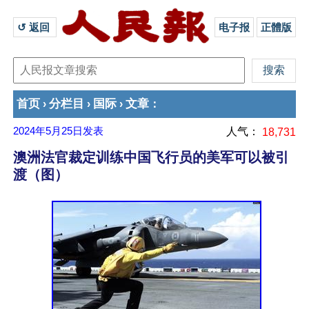
↺ 返回 
电子报
正體版
首页
分栏目
国际
文章
›
›
›
：
2024年5月25日
发表
人气：
18,731
澳洲法官裁定训练中国飞行员的美军可以被引
渡（图）