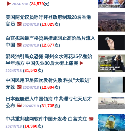
▶️
(
24,579
次)
2024/7/18
美国两党议员呼吁拜登政府制裁28名香港
官员
🖼️
(
13,029
次)
2024/7/18
白宫拟采最严格贸易措施阻止高阶晶片流入
中国
🖼️
(
12,677
次)
2024/7/18
混装油引民众恐慌 郑州金水河花25亿整治
半年塌方 中国失业80后大街上痛哭
▶️
(
31,542
次)
2024/7/18
中国民用卫星四次发射失败 科技“大跃进”
无效
🖼️
(
12,694
次)
2024/7/18
日本舰艇进入中国领海 中共理亏七天后才
公布
🖼️
(
31,735
次)
2024/7/18
中共重判破网软件中国开发者 白宫关注
🖼️
(
14,360
次)
2024/7/18