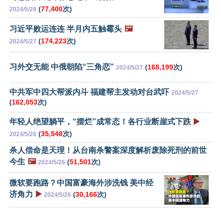
(
77,400
次)
2024/5/28
习近平败运连连 半月内五触霉头
🖼️
(
174,223
次)
2024/5/27
习外交无能 中俄朝陷“三角恋”
(
168,199
次)
2024/5/27
中共军中四大帮派内斗 福建帮主发动对台武吓
2024/5/27
(
162,053
次)
年轻人绝望躺平，“摆烂”成常态！各行业断崖式下跌
▶️
(
35,548
次)
2024/5/26
杀人偿命是天理！从台南杀警案深度解析废除死刑的前世
今生
🖼️
(
51,501
次)
2024/5/26
微软要跑路？中国富豪海外涉洗钱 美中经
济角力
▶️
(
30,166
次)
2024/5/26