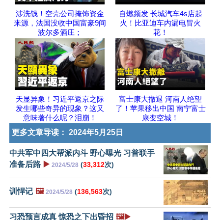
涉洗钱！空壳公司掩饰资金
自燃频发 长城汽车4s店起
来源，法国没收中国富豪9间
火！比亚迪车内漏电冒火
波尔多酒庄；
花！
天显异象！习近平返京之际
富士康大撤退 河南人绝望
发生哪些奇异的现象？这又
了！苹果移出中国 南宁富士
意味著什么呢？泪崩！
康变空城！
更多文章导读：
2024年5月25日
中共军中四大帮派内斗 野心曝光 习普联手
准备后路
▶️
(
33,312
次)
2024/5/28
训悍记
🖼️
(
136,563
次)
2024/5/28
习恐预言成真 惊恐之下出昏招
🖼️▶️