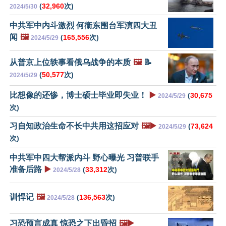
(
32,960
次)
2024/5/30
中共军中内斗激烈 何衞东围台军演四大丑
闻
🖼️
(
165,556
次)
2024/5/29
从普京上位轶事看俄乌战争的本质
🖼️
📝
(
50,577
次)
2024/5/29
比想像的还惨，博士硕士毕业即失业！
▶️
(
30,675
2024/5/29
次)
习自知政治生命不长中共用这招应对
🖼️▶️
(
73,624
2024/5/29
次)
中共军中四大帮派内斗 野心曝光 习普联手
准备后路
▶️
(
33,312
次)
2024/5/28
训悍记
🖼️
(
136,563
次)
2024/5/28
习恐预言成真 惊恐之下出昏招
🖼️▶️