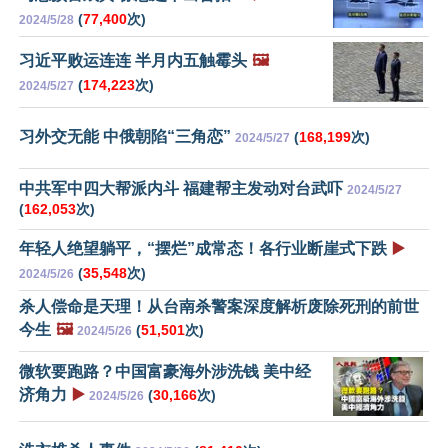
(
77,400
次)
2024/5/28
习近平败运连连 半月内五触霉头
🖼️
(
174,223
次)
2024/5/27
习外交无能 中俄朝陷“三角恋”
(
168,199
次)
2024/5/27
中共军中四大帮派内斗 福建帮主发动对台武吓
2024/5/27
(
162,053
次)
年轻人绝望躺平，“摆烂”成常态！各行业断崖式下跌
▶️
(
35,548
次)
2024/5/26
杀人偿命是天理！从台南杀警案深度解析废除死刑的前世
今生
🖼️
(
51,501
次)
2024/5/26
微软要跑路？中国富豪海外涉洗钱 美中经
济角力
▶️
(
30,166
次)
2024/5/26