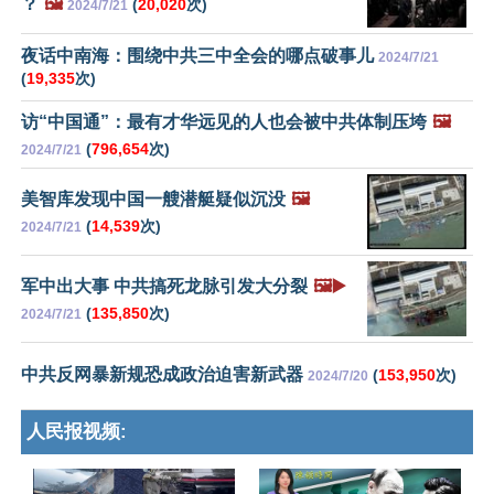
？
🖼️
(
20,020
次)
2024/7/21
夜话中南海：围绕中共三中全会的哪点破事儿
2024/7/21
(
19,335
次)
访“中国通”：最有才华远见的人也会被中共体制压垮
🖼️
(
796,654
次)
2024/7/21
美智库发现中国一艘潜艇疑似沉没
🖼️
(
14,539
次)
2024/7/21
军中出大事 中共搞死龙脉引发大分裂
🖼️▶️
(
135,850
次)
2024/7/21
中共反网暴新规恐成政治迫害新武器
(
153,950
次)
2024/7/20
人民报视频: