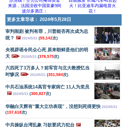
涉洗钱！空壳公司掩饰资金
自燃频发 长城汽车4s店起
来源，法国没收中国富豪9间
火！比亚迪车内漏电冒火
波尔多酒庄；
花！
更多文章导读：
2024年5月28日
审判闹剧 被判有罪，川普能否再次成为总
统？
🖼️
(
55,142
次)
2024/5/31
央视辟谣令民众心死 原来朝鲜是他们的明
天
🖼️▶️
(
378,575
次)
2024/5/31
六四死了3万多人？前军官与北大教授忆当
时惨况
🖼️▶️
(
351,584
次)
2024/5/31
中共石油系统14高官专家病亡 11人为党员
🖼️
(
300,827
次)
2024/5/31
华融白天辉有“重大立功表现”，没想到死得更快
2024/5/31
(
157,618
次)
中共操纵台湾乱象 习欲要武力犯台
🖼️