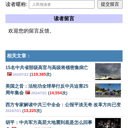
读者暱称:
读者留言
欢迎您的留言反馈。
相关文章：
15名中共省部级高官与高级将领密集病亡
🖼️
(
119,385
次)
2024/7/22
美国之音：法轮功全球举行反中共迫害25
周年集会
🖼️
(
14,554
次)
2024/7/21
西方专家解读中共三中全会：公报平淡无奇 改革方向已变
(
13,225
次)
2024/7/21
胡平：中共军方高层大地震到底是怎么回事