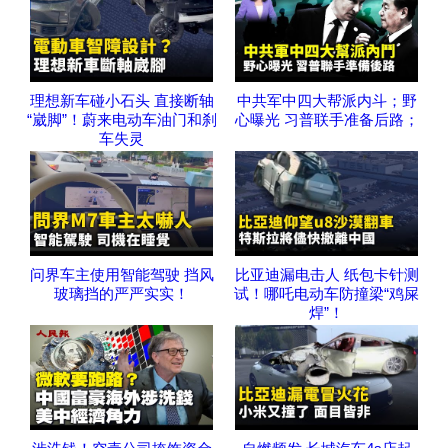
理想新车碰小石头 直接断轴
中共军中四大帮派内斗；野
“崴脚”！蔚来电动车油门和刹
心曝光 习普联手准备后路；
车失灵
问界车主使用智能驾驶 挡风
比亚迪漏电击人 纸包卡针测
玻璃挡的严严实实！
试！哪吒电动车防撞梁“鸡屎
焊”！