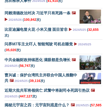
洗衣椎杀人事件
(
81,410
次)
2024/5/26
同赖清德政治对决 习近平只有死路一条
🖼️
▶️
(
100,842
次)
2024/5/26
比亚迪漏电冒火花 小米又撞 面目皆非
▶️
(
32,655
2024/5/25
次)
问界M7车主太吓人 智能驾驶 司机在睡觉
▶️
2024/5/25
(
35,020
次)
中共金融财政持续恶化 满眼都是负增长
🖼️
(
56,747
次)
2024/5/25
曹兴诚：保护台湾民主并联合中国人推翻中
共
🖼️
(
39,116
次)
2024/5/25
近期大批共军将领病亡 武警中将副司令死因引热议
🖼️
(
447,127
次)
2024/5/25
揭秘元宇宙之四：元宇宙到底是什么？
🖼️
(
57,585
2024/5/25