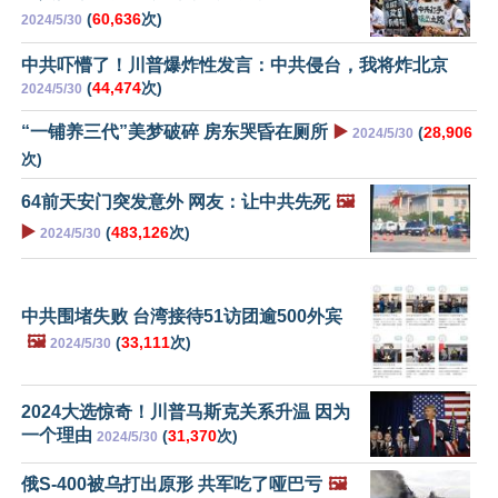
(
60,636
次)
2024/5/30
中共吓懵了！川普爆炸性发言：中共侵台，我将炸北京
(
44,474
次)
2024/5/30
“一铺养三代”美梦破碎 房东哭昏在厕所
▶️
(
28,906
2024/5/30
次)
64前天安门突发意外 网友：让中共先死
🖼️
▶️
(
483,126
次)
2024/5/30
中共围堵失败 台湾接待51访团逾500外宾
🖼️
(
33,111
次)
2024/5/30
2024大选惊奇！川普马斯克关系升温 因为
一个理由
(
31,370
次)
2024/5/30
俄S-400被乌打出原形 共军吃了哑巴亏
🖼️