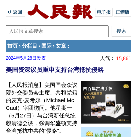
↺ 返回 
电子报
正體版
首页
分栏目
国际
文章
›
›
›
：
2024年5月28日
发表
人气：
15,861
美国资深议员重申支持台湾抵抗侵略
【人民报消息】美国国会众议
院外交委员会主席、共和党籍
的麦克·麦考尔（Michael Mc
Caul）率团访问。他星期一
（5月27日）与台湾新任总统
赖清德会谈，强调华盛顿支持
台湾抵抗中共的“侵略”。
