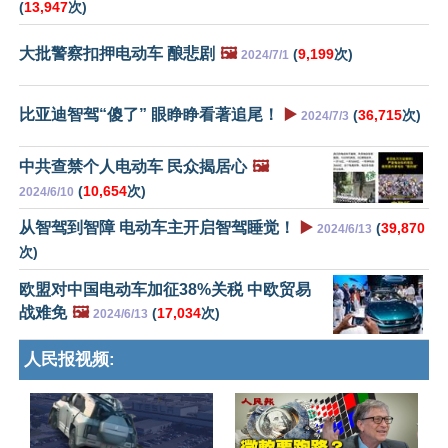
(
13,947
次)
大批警察扣押电动车 酿悲剧
🖼️
(
9,199
次)
2024/7/1
比亚迪智驾“傻了” 眼睁睁看著追尾！
▶️
(
36,715
次)
2024/7/3
中共查禁个人电动车 民众揭居心
🖼️
(
10,654
次)
2024/6/10
从智驾到智障 电动车主开启智驾睡觉！
▶️
(
39,870
2024/6/13
次)
欧盟对中国电动车加征38%关税 中欧贸易
战难免
🖼️
(
17,034
次)
2024/6/13
人民报视频: