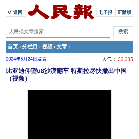
↺ 返回 
电子报
正體版
首页
分栏目
视频
文章
›
›
›
：
2024年5月24日
发表
人气：
33,335
比亚迪仰望u8沙漠翻车 特斯拉尽快撤出中国
（视频）