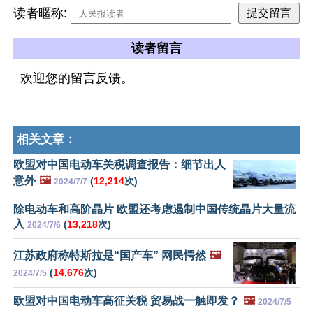
读者暱称:
读者留言
欢迎您的留言反馈。
相关文章：
欧盟对中国电动车关税调查报告：细节出人
意外
🖼️
(
12,214
次)
2024/7/7
除电动车和高阶晶片 欧盟还考虑遏制中国传统晶片大量流
入
(
13,218
次)
2024/7/6
江苏政府称特斯拉是“国产车” 网民愕然
🖼️
(
14,676
次)
2024/7/5
欧盟对中国电动车高征关税 贸易战一触即发？
🖼️
2024/7/5