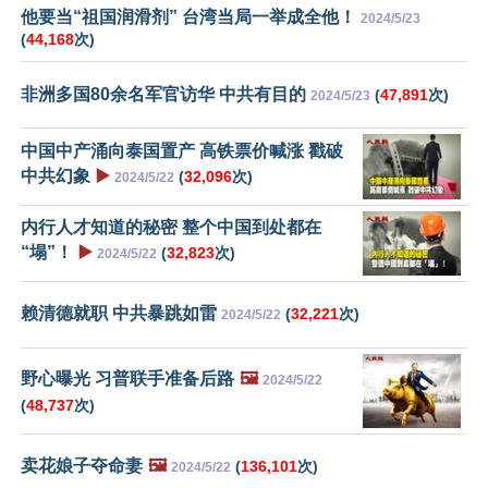
他要当“祖国润滑剂” 台湾当局一举成全他！
2024/5/23
(
44,168
次)
非洲多国80余名军官访华 中共有目的
(
47,891
次)
2024/5/23
中国中产涌向泰国置产 高铁票价喊涨 戳破
中共幻象
▶️
(
32,096
次)
2024/5/22
内行人才知道的秘密 整个中国到处都在
“塌”！
▶️
(
32,823
次)
2024/5/22
赖清德就职 中共暴跳如雷
(
32,221
次)
2024/5/22
野心曝光 习普联手准备后路
🖼️
2024/5/22
(
48,737
次)
卖花娘子夺命妻
🖼️
(
136,101
次)
2024/5/22