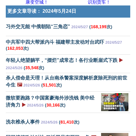
康变空城！
识别货车！
更多文章导读：
2024年5月24日
习外交无能 中俄朝陷“三角恋”
(
168,199
次)
2024/5/27
中共军中四大帮派内斗 福建帮主发动对台武吓
2024/5/27
(
162,053
次)
年轻人绝望躺平，“摆烂”成常态！各行业断崖式下跌
▶️
(
35,548
次)
2024/5/26
杀人偿命是天理！从台南杀警案深度解析废除死刑的前世
今生
🖼️
(
51,501
次)
2024/5/26
微软要跑路？中国富豪海外涉洗钱 美中经
济角力
▶️
(
30,166
次)
2024/5/26
洗衣椎杀人事件
(
81,410
次)
2024/5/26