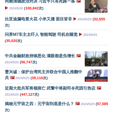
同赖清德政治对决 习近平只有死路一条
🖼️
▶️
(
100,842
次)
2024/5/26
比亚迪漏电冒火花 小米又撞 面目皆非
▶️
(
32,655
2024/5/25
次)
问界M7车主太吓人 智能驾驶 司机在睡觉
▶️
2024/5/25
(
35,020
次)
中共金融财政持续恶化 满眼都是负增长
🖼️
(
56,747
次)
2024/5/25
曹兴诚：保护台湾民主并联合中国人推翻中
共
🖼️
(
39,116
次)
2024/5/25
近期大批共军将领病亡 武警中将副司令死因引热议
🖼️
(
447,127
次)
2024/5/25
揭秘元宇宙之四：元宇宙到底是什么？
🖼️
(
57,585
2024/5/25
次)