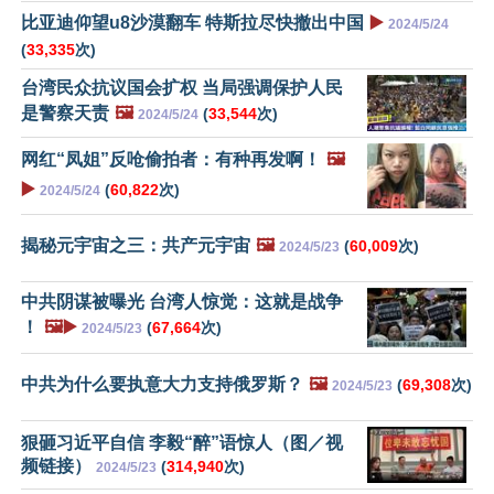
比亚迪仰望u8沙漠翻车 特斯拉尽快撤出中国
▶️
2024/5/24
(
33,335
次)
台湾民众抗议国会扩权 当局强调保护人民
是警察天责
🖼️
(
33,544
次)
2024/5/24
网红“凤姐”反呛偷拍者：有种再发啊！
🖼️
▶️
(
60,822
次)
2024/5/24
揭秘元宇宙之三：共产元宇宙
🖼️
(
60,009
次)
2024/5/23
中共阴谋被曝光 台湾人惊觉：这就是战争
！
🖼️▶️
(
67,664
次)
2024/5/23
中共为什么要执意大力支持俄罗斯？
🖼️
(
69,308
次)
2024/5/23
狠砸习近平自信 李毅“醉”语惊人（图／视
频链接）
(
314,940
次)
2024/5/23