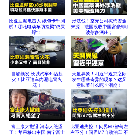
比亚迪漏电击人 纸包卡针测
涉洗钱！空壳公司掩饰资金
试！哪吒电动车防撞梁“鸡屎
来源，法国没收中国富豪9间
焊”！
波尔多酒庄；
自燃频发 长城汽车4s店起
天显异象！习近平返京之际
火！比亚迪车内漏电冒火
发生哪些奇异的现象？这又
花！
意味著什么呢？泪崩！
富士康大撤退 河南人绝望
比亚迪失控 ！问界M7智驾左
了！苹果移出中国 南宁富士
右不分！问界M7自动泊车 不