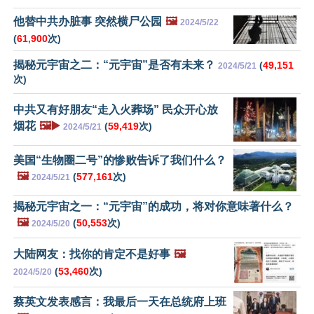
他替中共办脏事 突然横尸公园
🖼️
2024/5/22
(
61,900
次)
揭秘元宇宙之二：“元宇宙”是否有未来？
(
49,151
2024/5/21
次)
中共又有好朋友“走入火葬场” 民众开心放
烟花
🖼️▶️
(
59,419
次)
2024/5/21
美国“生物圈二号”的惨败告诉了我们什么？
🖼️
(
577,161
次)
2024/5/21
揭秘元宇宙之一：“元宇宙”的成功，将对你意味著什么？
🖼️
(
50,553
次)
2024/5/20
大陆网友：找你的肯定不是好事
🖼️
(
53,460
次)
2024/5/20
蔡英文发表感言：我最后一天在总统府上班