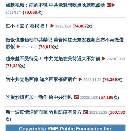
幽默视频：病的不轻 中共党魁想吃点啥就吃点啥
🖼️▶️
(
70,069
次)
2023/12/4
过不下去了 移民吧！
▶️
(
74,467
次)
2023/12/4
做饭也能触动中共禁忌 美食网红无奈发视频宣布不再做蛋
炒饭
▶️
(
73,910
次)
2023/12/3
越来越不受待见！ 中共党魁在美待遇大不如前
▶️
2023/11/30
(
71,329
次)
为中共党魁画像 知名画家罹癌病亡
▶️
(
76,369
次)
2023/11/28
吃蛋炒饭再加一动作 给中共消风
🖼️
(
57,196
次)
2023/11/28
新一波疫情汹涌而至 救世防疫有良方
🖼️
(
100,532
2023/11/28
次)
Copyright© RMB Public Foundation Inc.