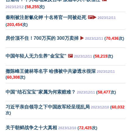
(
58,255
次)
2023/12/12
秦刚被注射氰化钾 十名将官一同被处死
🖼️▶️
2023/12/11
(
203,454
次)
房价顶不住！700万买的 300万卖掉
▶️
(
70,436
次)
2023/12/11
中国年轻人无力生养“金宝宝”
🖼️
(
58,219
次)
2023/12/11
撤陈峰王健林等名字 哈佛被中共渗透水很深
2023/12/11
(
60,308
次)
中国“结石宝宝”家属为何索赔难？
(
58,477
次)
2023/12/11
习近平亲自领导之下中国政军经呈现乱局
(
60,032
2023/12/10
次)
关于朝鲜战争之十大真相
(
72,425
次)
2023/12/10