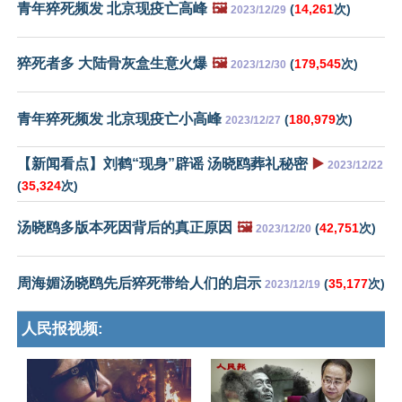
青年猝死频发 北京现疫亡高峰
🖼️
(
14,261
次)
2023/12/29
猝死者多 大陆骨灰盒生意火爆
🖼️
(
179,545
次)
2023/12/30
青年猝死频发 北京现疫亡小高峰
(
180,979
次)
2023/12/27
【新闻看点】刘鹤“现身”辟谣 汤晓鸥葬礼秘密
▶️
2023/12/22
(
35,324
次)
汤晓鸥多版本死因背后的真正原因
🖼️
(
42,751
次)
2023/12/20
周海媚汤晓鸥先后猝死带给人们的启示
(
35,177
次)
2023/12/19
人民报视频: