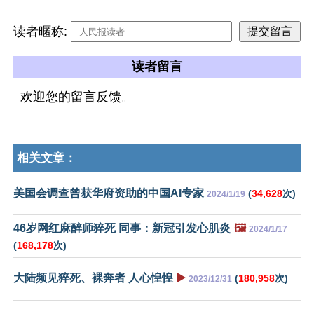
读者暱称:
读者留言
欢迎您的留言反馈。
相关文章：
美国会调查曾获华府资助的中国AI专家
(
34,628
次)
2024/1/19
46岁网红麻醉师猝死 同事：新冠引发心肌炎
🖼️
2024/1/17
(
168,178
次)
大陆频见猝死、裸奔者 人心惶惶
▶️
(
180,958
次)
2023/12/31