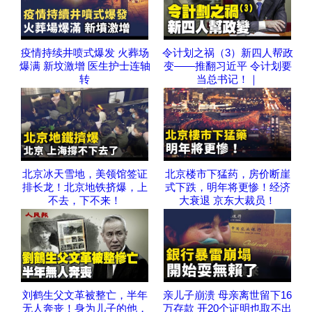
疫情持续井喷式爆发 火葬场
令计划之祸（3）新四人帮政
爆满 新坟激增 医生护士连轴
变——推翻习近平 令计划要
转
当总书记！｜
北京冰天雪地，美领馆签证
北京楼市下猛药，房价断崖
排长龙！北京地铁挤爆，上
式下跌，明年将更惨！经济
不去，下不来！
大衰退 京东大裁员！
刘鹤生父文革被整亡，半年
亲儿子崩溃 母亲离世留下16
无人奔丧！身为儿子的他，
万存款 开20个证明也取不出