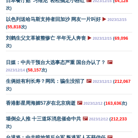
日本餐厅贴“习维尼”轻松搞定小粉红
🖼️
(
64,128
2023/12/16
次)
以色列送哈马斯支持者回加沙 网友一片叫好
▶️
2023/12/15
(
55,818
次)
刘鹤生父文革被整惨亡 半年无人奔丧
▶️
(
69,096
2023/12/15
次)
日媒：中共干预台大选事态严重 国台办认了？
🖼️
(
58,157
次)
2023/12/14
生俩娃有利长寿？网民：骗生没招了
🖼️
(
212,067
2023/12/13
次)
香港影星周海媚57岁在北京病逝
🖼️
(
163,636
次)
2023/12/12
墙倒众人推 十三道坏消息催命中共
🖼️
(
212,233
2023/12/12
次)
台退将︰中共暗地策反台军 叛逃军人不获信任
🖼️