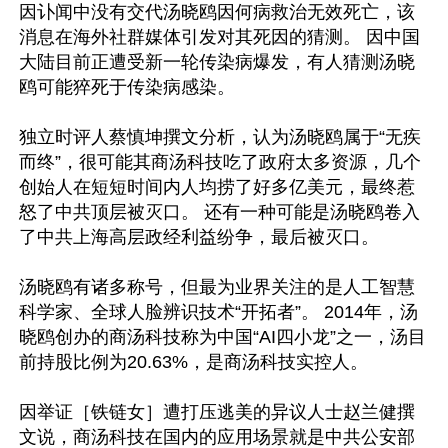
因讣闻中没有交代汤晓鸥因何病救治无效死亡，该
消息在海外社群媒体引发对其死因的猜测。 因中国
大陆目前正遭受新一轮传染病爆发，有人猜测汤晓
鸥可能猝死于传染病感染。

独立时评人蔡慎坤撰文分析，认为汤晓鸥属于“无疾
而终”，很可能其商汤科技吃了政府太多资源，几个
创始人在短短时间内人均捞了好多亿美元，最终惹
怒了中共顶层被灭口。 还有一种可能是汤晓鸥卷入
了中共上海高层政经利益纷争，最后被灭口。

汤晓鸥有诸多称号，但最为业界关注的是人工智慧
科学家、全球人脸辨识技术“开拓者”。 2014年，汤
晓鸥创办的商汤科技称为中国“AI四小龙”之一，汤目
前持股比例为20.63%，是商汤科技实控人。

因举证［铁链女］遭打压逃美的异议人士赵兰健撰
文说，商汤科技在国内的应用场景就是中共公安部