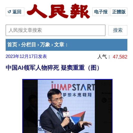
↺ 返回 
电子报
正體版
首页
分栏目
万象
文章
›
›
›
：
2023年12月17日
发表
人气：
47,582
中国AI领军人物猝死 疑窦重重（图）