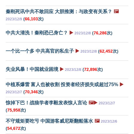
秦刚死讯中共不敢回应 大胆推测：与政变有关系？
🖼️
(
66,103
次)
2023/12/9
中共大清洗！秦刚恐已身亡？
▶️
(
76,286
次)
2023/12/8
一个比一个多 中共高官的私生子
▶️
(
62,452
次)
2023/12/8
失业风暴！中国就业困境
▶️
(
72,896
次)
2023/12/8
中植系爆雷 富人也被收割 投资者经济损失或超过75%
▶️
(
70,346
次)
2023/12/7
惊掉下巴！战狼学者李毅发表惊人言论
🖼️▶️
2023/12/7
(
75,958
次)
不守规矩要吃亏 中国游客威尼斯翻船落水
🖼️
2023/12/6
(
54,672
次)