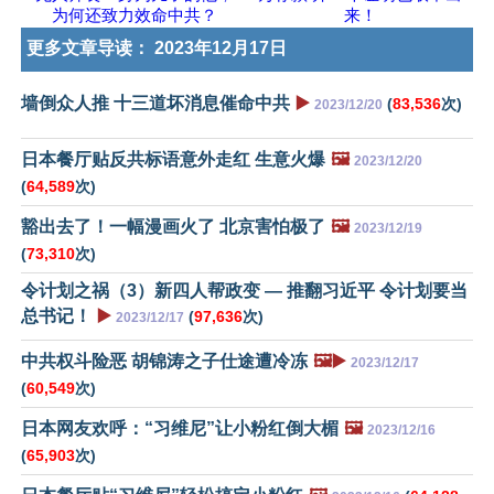
为何还致力效命中共？
来！
更多文章导读：
2023年12月17日
墙倒众人推 十三道坏消息催命中共
▶️
(
83,536
次)
2023/12/20
日本餐厅贴反共标语意外走红 生意火爆
🖼️
2023/12/20
(
64,589
次)
豁出去了！一幅漫画火了 北京害怕极了
🖼️
2023/12/19
(
73,310
次)
令计划之祸（3）新四人帮政变 — 推翻习近平 令计划要当
总书记！
▶️
(
97,636
次)
2023/12/17
中共权斗险恶 胡锦涛之子仕途遭冷冻
🖼️▶️
2023/12/17
(
60,549
次)
日本网友欢呼：“习维尼”让小粉红倒大楣
🖼️
2023/12/16
(
65,903
次)