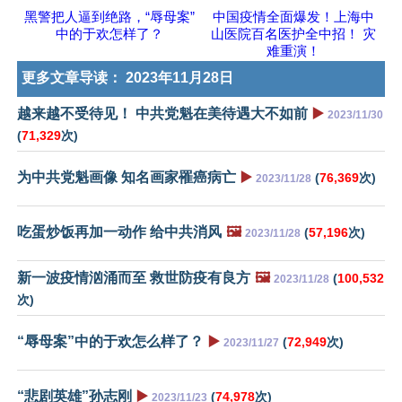
黑警把人逼到绝路，“辱母案”
中国疫情全面爆发！上海中
中的于欢怎样了？
山医院百名医护全中招！ 灾
难重演！
更多文章导读：
2023年11月28日
越来越不受待见！ 中共党魁在美待遇大不如前
▶️
2023/11/30
(
71,329
次)
为中共党魁画像 知名画家罹癌病亡
▶️
(
76,369
次)
2023/11/28
吃蛋炒饭再加一动作 给中共消风
🖼️
(
57,196
次)
2023/11/28
新一波疫情汹涌而至 救世防疫有良方
🖼️
(
100,532
2023/11/28
次)
“辱母案”中的于欢怎么样了？
▶️
(
72,949
次)
2023/11/27
“悲剧英雄”孙志刚
▶️
(
74,978
次)
2023/11/23