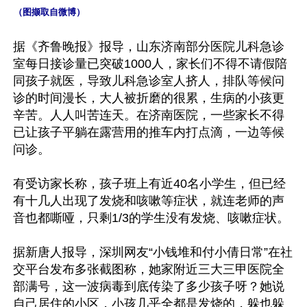
（图撷取自微博）
据《齐鲁晚报》报导，山东济南部分医院儿科急诊
室每日接诊量已突破1000人，家长们不得不请假陪
同孩子就医，导致儿科急诊室人挤人，排队等候问
诊的时间漫长，大人被折磨的很累，生病的小孩更
辛苦。人人叫苦连天。在济南医院，一些家长不得
已让孩子平躺在露营用的推车内打点滴，一边等候
问诊。

有受访家长称，孩子班上有近40名小学生，但已经
有十几人出现了发烧和咳嗽等症状，就连老师的声
音也都嘶哑，只剩1/3的学生没有发烧、咳嗽症状。

据新唐人报导，深圳网友“小钱堆和付小倩日常”在社
交平台发布多张截图称，她家附近三大三甲医院全
部满号，这一波病毒到底传染了多少孩子呀？她说
自己居住的小区，小孩几乎全都是发烧的，躲也躲