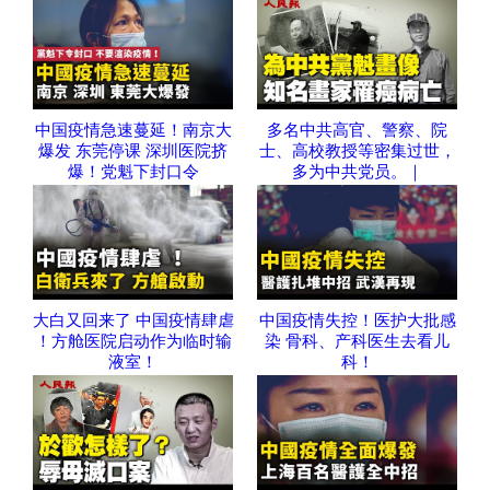
中国疫情急速蔓延！南京大
多名中共高官、警察、院
爆发 东莞停课 深圳医院挤
士、高校教授等密集过世，
爆！党魁下封口令
多为中共党员。｜
大白又回来了 中国疫情肆虐
中国疫情失控！医护大批感
！方舱医院启动作为临时输
染 骨科、产科医生去看儿
液室！
科！