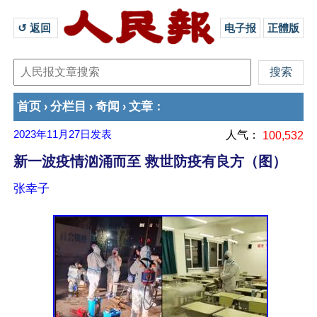
↺ 返回 
电子报
正體版
首页
分栏目
奇闻
文章
›
›
›
：
2023年11月27日
发表
人气：
100,532
新一波疫情汹涌而至 救世防疫有良方（图）
张幸子