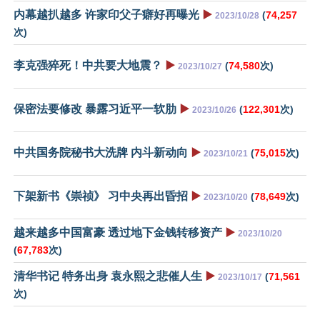
内幕越扒越多 许家印父子癖好再曝光
▶️
(
74,257
2023/10/28
次)
李克强猝死！中共要大地震？
▶️
(
74,580
次)
2023/10/27
保密法要修改 暴露习近平一软肋
▶️
(
122,301
次)
2023/10/26
中共国务院秘书大洗牌 内斗新动向
▶️
(
75,015
次)
2023/10/21
下架新书《崇祯》 习中央再出昏招
▶️
(
78,649
次)
2023/10/20
越来越多中国富豪 透过地下金钱转移资产
▶️
2023/10/20
(
67,783
次)
清华书记 特务出身 袁永熙之悲催人生
▶️
(
71,561
2023/10/17
次)