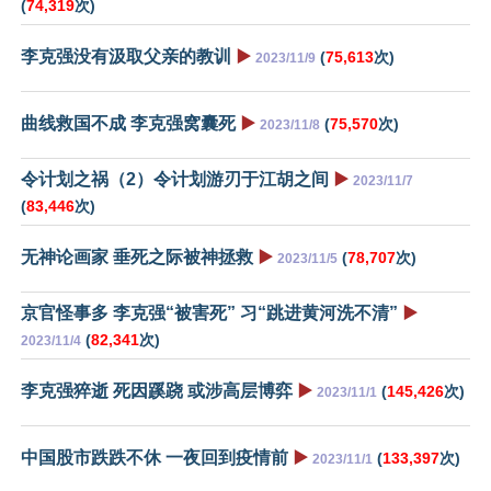
(
74,319
次)
李克强没有汲取父亲的教训
▶️
(
75,613
次)
2023/11/9
曲线救国不成 李克强窝囊死
▶️
(
75,570
次)
2023/11/8
令计划之祸（2）令计划游刃于江胡之间
▶️
2023/11/7
(
83,446
次)
无神论画家 垂死之际被神拯救
▶️
(
78,707
次)
2023/11/5
京官怪事多 李克强“被害死” 习“跳进黄河洗不清”
▶️
(
82,341
次)
2023/11/4
李克强猝逝 死因蹊跷 或涉高层博弈
▶️
(
145,426
次)
2023/11/1
中国股市跌跌不休 一夜回到疫情前
▶️
(
133,397
次)
2023/11/1