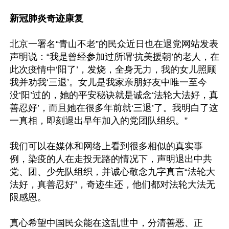
新冠肺炎奇迹康复
北京一署名“青山不老”的民众近日也在退党网站发表
声明说：“我是曾经参加过所谓‘抗美援朝’的老人，在
此次疫情中‘阳了’，发烧，全身无力，我的女儿照顾
我并劝我‘三退’。女儿是我家亲朋好友中唯一至今
没‘阳’过的，她的平安秘诀就是诚念‘法轮大法好，真
善忍好’，而且她在很多年前就‘三退’了。我明白了这
一真相，即刻退出早年加入的党团队组织。”

我们可以在媒体和网络上看到很多相似的真实事
例，染疫的人在走投无路的情况下，声明退出中共
党、团、少先队组织，并诚心敬念九字真言“法轮大
法好，真善忍好”，奇迹生还，他们都对法轮大法无
限感恩。

真心希望中国民众能在这乱世中，分清善恶、正