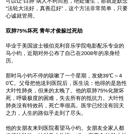
可以让“白肺”病人不药而愈，绝处逢生，那就是默念
“法轮大法好，真善忍好”，这个方法非常简单，只要
心诚就管用。

双肺75%坏死 青年才俊躲过死劫
毕业于美国波士顿伯克利音乐学院电影配乐专业的
马小钧，近期对外公布了自己在2008年的亲身经
历。

那时马小钧不停的咳嗽了一个星期，发烧39℃～4
0℃。父母把他送到医院后，医生说：他得的是急性
大叶性肺炎，但来的太晚了。他的双肺75%化脓坏
死，呼吸极度的困难，失去所有的抵抗力。大叶性
肺炎没有特效药，死亡率很高。医学已经没有回天
之力，人生的路似乎走到了尽头。

他的女朋友来到医院看望马小钧。女朋友全家人都