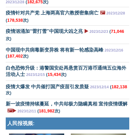
(
182,675
次)
2023/12/28
疫情针对共产党 上海两高官六教授密集病亡
🖼️
2023/12/28
(
178,538
次)
疫情汹涌加“雷打雪”中国现大凶之兆
▶️
(
71,046
2023/12/23
次)
中国现中共病毒新变异株 将有新一轮感染高峰
2023/12/16
(
187,402
次)
白色恐怖升级：港警国安处再悬赏百万港币通缉五位海外
活动人士
(
15,434
次)
2023/12/15
疫情大爆发 中共催打国产疫苗引发质疑
(
182,138
2023/12/14
次)
新一波疫情持续蔓延，中共却极力隐瞒真相 宣传疫情缓解
🖼️▶️
(
181,982
次)
2023/12/11
人民报视频: