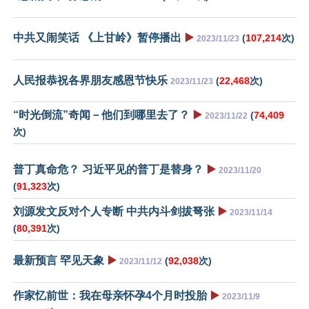
中共又闹笑话 《上甘岭》暂停播出
▶️
(
107,214
次)
2023/11/23
人民报恭祝各界朋友感恩节快乐
(
22,468
次)
2023/11/23
“时光倒流”奇闻－他们到哪里去了？
▶️
(
74,409
2023/11/22
次)
普丁真命危？ 习近平见的普丁是替身？
▶️
2023/11/20
(
91,323
次)
刘源发文反对个人专断 中共内斗剑拔弩张
▶️
2023/11/14
(
80,391
次)
最新预言 罕见天象
▶️
(
92,038
次)
2023/11/12
作家忆前世：我在母亲怀孕4个月时投胎
▶️
2023/11/9