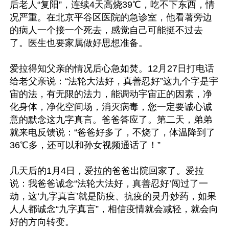
后老人“复阳”，连续4天高烧39℃，吃不下东西，情
况严重。在北京平谷区医院的急诊室，他看著旁边
的病人一个接一个死去，感觉自己可能挺不过去
了。医生也要家属做好思想准备。

爱拉得知父亲的情况后心急如焚。12月27日打电话
给老父亲说：“法轮大法好，真善忍好”这九个字是宇
宙的法，有无限的法力，能调动宇宙正的因素，净
化身体，净化空间场，消灭病毒，您一定要诚心诚
意的默念这九字真言。爸爸答应了。第二天，弟弟
就来电反馈说：“爸爸好多了，不烧了，体温降到了
36℃多，还可以和孙女视频通话了！”

几天后的1月4日，爱拉的爸爸出院回家了。爱拉
说：我爸爸诚念“法轮大法好，真善忍好’闯过了一
劫，这‘九字真言’就是防疫、抗疫的灵丹妙药，如果
人人都诚念“九字真言”，相信疫情就会减轻，就会向
好的方向转变。
