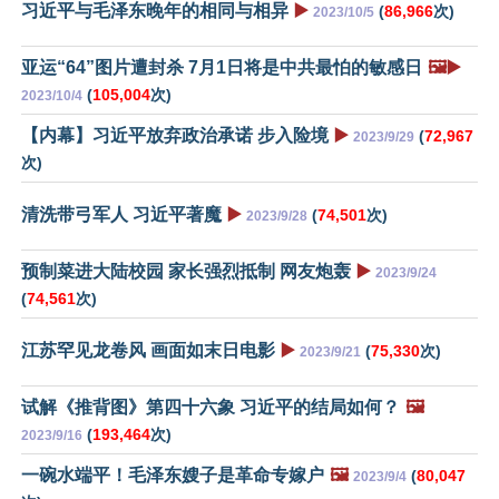
习近平与毛泽东晚年的相同与相异
▶️
(
86,966
次)
2023/10/5
亚运“64”图片遭封杀 7月1日将是中共最怕的敏感日
🖼️▶️
(
105,004
次)
2023/10/4
【内幕】习近平放弃政治承诺 步入险境
▶️
(
72,967
2023/9/29
次)
清洗带弓军人 习近平著魔
▶️
(
74,501
次)
2023/9/28
预制菜进大陆校园 家长强烈抵制 网友炮轰
▶️
2023/9/24
(
74,561
次)
江苏罕见龙卷风 画面如末日电影
▶️
(
75,330
次)
2023/9/21
试解《推背图》第四十六象 习近平的结局如何？
🖼️
(
193,464
次)
2023/9/16
一碗水端平！毛泽东嫂子是革命专嫁户
🖼️
(
80,047
2023/9/4