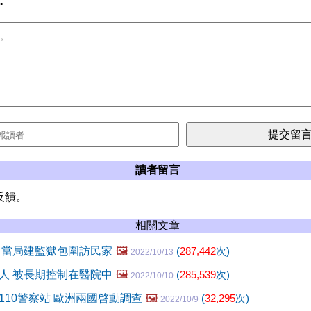
:
讀者留言
反饋。
相關文章
 當局建監獄包圍訪民家
🖼️
(
287,442
次)
2022/10/13
人 被長期控制在醫院中
🖼️
(
285,539
次)
2022/10/10
110警察站 歐洲兩國啓動調查
🖼️
(
32,295
次)
2022/10/9