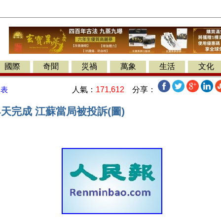
國際
奇聞
災禍
萬象
生活
文化
人氣：
171,612
分享：
發表
天完成 江蘇當局被投訴(圖)