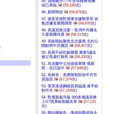
45. 油價飆升7.7% 全球糧食危機
或已來臨
🖼️
(
59,180
次)
46. 新聞簡述
🖼️
(
58,876
次)
47. 德美宣佈對俄軍涉嫌戰爭罪 收
集證據並展開調查
🖼️
(
58,835
次)
48. 美議員推法案：取消中共國永
久最惠國待遇
🖼️
(
58,519
次)
49. 美歐開始聚焦北京援俄 北約公
開點明中共撒謊
🖼️
(
58,407
次)
)
50. 長期不給吃飯睡覺 廣東5歲女
被父母虐打致死
🖼️
(
58,335
次)
51. 烏克蘭中立但保留軍隊 俄羅
斯：在討論中
🖼️
(
57,646
次)
52. 布林肯：美將限制部份中共官
員簽證
🖼️
(
57,374
次)
53. 美英達成鋼鐵貿易協議 連手鉗
制中共
🖼️
(
57,318
次)
54. 對俄製裁升級 300多俄議員將
上G7與美歐制裁名單
🖼️
(
57,125
次)
55. 聯合國報告：俄侵烏戰或致全