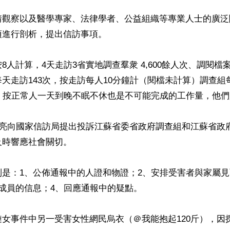
情觀察以及醫學專家、法律學者、公益組織等專業人士的廣泛
進行剖析，提出信訪事項。

人計算，4天走訪3省實地調查羣衆 4,600餘人次、調閱檔案材
天走訪143次，按走訪每人10分鐘計（閱檔未計算）調查組
。按正常人一天到晚不眠不休也是不可能完成的工作量，他們
生亮向國家信訪局提出投訴江蘇省委省政府調查組和江蘇省政
時響應社會關切。

別是：1、公佈通報中的人證和物證；2、安排受害者與家屬
成員的信息；4、回應通報中的疑點。

女事件中另一受害女性網民烏衣（＠我能抱起120斤），因