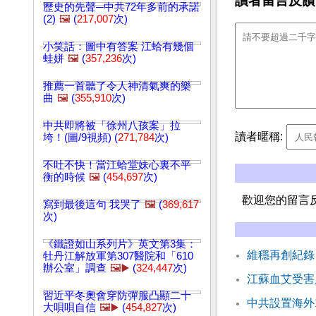
讀者留言反饋
歷史的先聲─中共72年多前的承諾
(2)
🖼️
(
217,007
次)
小笑話：圖中有答案 江蛤有幾個
蛙姘
🖼️
(
357,236
次)
推薦一首聽了令人神清氣爽的樂
曲
🖼️
(
355,910
次)
中共即將被「徐州八孩案」拉
讀者暱稱:
垮！(圖/9視頻) (
271,784
次)
不吐不快！當江蛤堂妹心裏不平
衡的時候
🖼️
(
454,697
次)
歡迎您的留言
寫到最後這句 我哭了
🖼️
(
369,617
次)
《鐵證如山系列片》英文第3集：
維穩再創紀錄
牡丹江解放軍第307醫院和「610
辦公室」調查
🖼️▶️
(
324,447
次)
江蘇血艾受害
習近平冬奧會穿防彈服凸顯二十
中共設置海外
大唄唄自信
🖼️▶️
(
454,827
次)