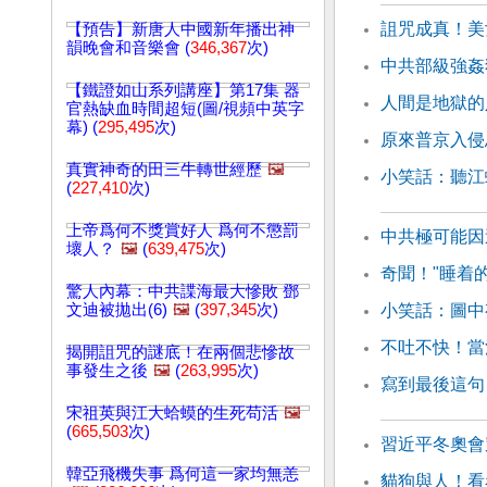
詛咒成真！美
【預告】新唐人中國新年播出神
韻晚會和音樂會 (
346,367
次)
中共部級強姦
【鐵證如山系列講座】第17集 器
人間是地獄的
官熱缺血時間超短(圖/視頻中英字
幕) (
295,495
次)
原來普京入侵
真實神奇的田三牛轉世經歷
🖼️
小笑話：聽江
(
227,410
次)
上帝爲何不獎賞好人 爲何不懲罰
中共極可能因
壞人？
🖼️
(
639,475
次)
奇聞！"睡着
驚人內幕：中共諜海最大慘敗 鄧
文迪被拋出(6)
🖼️
(
397,345
次)
小笑話：圖中
不吐不快！當
揭開詛咒的謎底！在兩個悲慘故
事發生之後
🖼️
(
263,995
次)
寫到最後這句
宋祖英與江大蛤蟆的生死苟活
🖼️
(
665,503
次)
習近平冬奧會
韓亞飛機失事 爲何這一家均無恙
貓狗與人！看