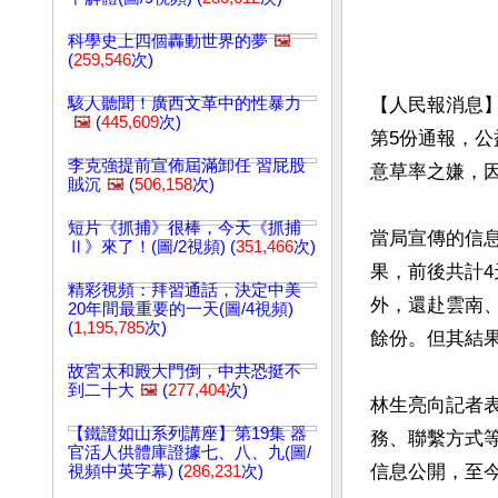
科學史上四個轟動世界的夢
🖼️
(
259,546
次)
駭人聽聞！廣西文革中的性暴力
【人民報消息
🖼️
(
445,609
次)
第5份通報，
李克強提前宣佈屆滿卸任 習屁股
意草率之嫌，因
賊沉
🖼️
(
506,158
次)
短片《抓捕》很棒，今天《抓捕
當局宣傳的信息
Ⅱ》來了！(圖/2視頻) (
351,466
次)
果，前後共計
精彩視頻：拜習通話，決定中美
外，還赴雲南、
20年間最重要的一天(圖/4視頻)
(
1,195,785
次)
餘份。但其結果
故宮太和殿大門倒，中共恐挺不
到二十大
🖼️
(
277,404
次)
林生亮向記者
【鐵證如山系列講座】第19集 器
務、聯繫方式
官活人供體庫證據七、八、九(圖/
信息公開，至今
視頻中英字幕) (
286,231
次)