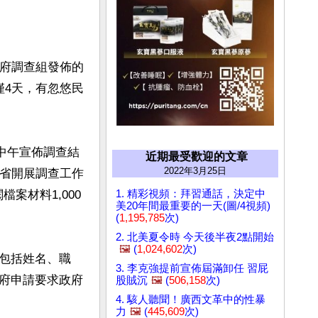
政府調查組發佈的
僅4天，有忽悠民
日中午宣佈調查結
近期最受歡迎的文章
2022年3月25日
蘇省開展調查工作
1. 精彩視頻：拜習通話，決定中
案材料1,000
美20年間最重要的一天(圖/4視頻)
(
1,195,785
次)
2. 北美夏令時 今天後半夜2點開始
🖼️
(
1,024,602
次)
包括姓名、職
3. 李克強提前宣佈屆滿卸任 習屁
府申請要求政府
股賊沉
🖼️
(
506,158
次)
4. 駭人聽聞！廣西文革中的性暴
力
🖼️
(
445,609
次)