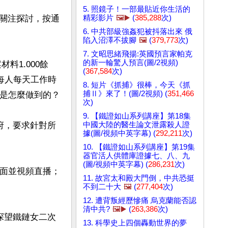
5. 照鏡子！一部最貼近你生活的
精彩影片
🖼️▶️
(
385,288
次)
關注探討，按通
6. 中共部級強姦犯被抖落出來 俄
陷入沼澤不拔腳
🖼️
(
379,773
次)
7. 文昭思緒飛揚:英國預言家帕克
的新一輪驚人預言(圖/2視頻)
料1.000餘
(
367,584
次)
每人每天工作時
8. 短片《抓捕》很棒，今天《抓
捕Ⅱ》來了！(圖/2視頻) (
351,466
是怎麼做到的？

次)
9. 【鐵證如山系列講座】第18集
中國大陸的醫生論文泄露殺人證
府，要求針對所
據(圖/視頻中英字幕) (
292,211
次)
10. 【鐵證如山系列講座】第19集
器官活人供體庫證據七、八、九
(圖/視頻中英字幕) (
286,231
次)
見面並視頻直播；
11. 故宮太和殿大門倒，中共恐挺
不到二十大
🖼️
(
277,404
次)
12. 遭背叛經歷慘痛 烏克蘭能否認
清中共?
🖼️▶️
(
263,386
次)
探望鐵鏈女二次
13. 科學史上四個轟動世界的夢