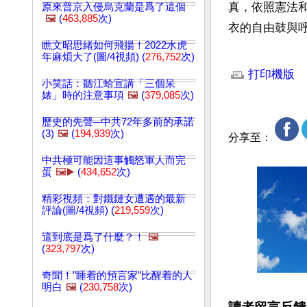
真，依照憲法
原來普京入侵烏克蘭是爲了這個
🖼️
(
463,885
次)
衣的自由鼓與
瞧文昭思緒如何飛揚！2022水虎
文章網址: http://w
年麻煩大了(圖/4視頻) (
276,752
次)
打印機版
小笑話：聽江蛤宣講「三個呆
婊」時的注意事項
🖼️
(
379,085
次)
歷史的先聲─中共72年多前的承諾
(3)
🖼️
(
194,939
次)
分享至：
中共極可能因這事觸怒軍人而完
蛋
🖼️▶️
(
434,652
次)
精彩視頻：對鐵鏈女遭遇的最新
評論(圖/4視頻) (
219,559
次)
這到底是爲了什麼？！
🖼️
(
323,797
次)
奇聞！"睡着的預言家"比醒着的人
明白
🖼️
(
230,758
次)