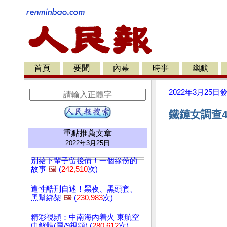
首頁
要聞
內幕
時事
幽默
2022年3月25日
鐵鏈女調查4
重點推薦文章
2022年3月25日
別給下輩子留後債！一個緣份的
故事
🖼️
(
242,510
次)
遭性酷刑自述！黑夜、黑頭套、
黑幫綁架
🖼️
(
230,983
次)
精彩視頻：中南海內着火 東航空
中解體(圖/9視頻) (
280,612
次)