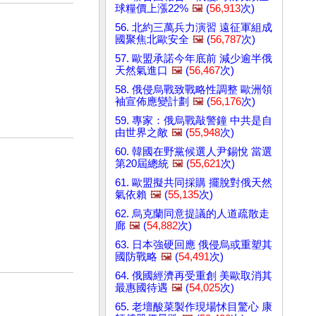
球糧價上漲22%
🖼️
(
56,913
次)
56. 北約三萬兵力演習 遠征軍組成
國聚焦北歐安全
🖼️
(
56,787
次)
57. 歐盟承諾今年底前 減少逾半俄
天然氣進口
🖼️
(
56,467
次)
58. 俄侵烏戰致戰略性調整 歐洲領
袖宣佈應變計劃
🖼️
(
56,176
次)
59. 專家：俄烏戰敲警鐘 中共是自
由世界之敵
🖼️
(
55,948
次)
60. 韓國在野黨候選人尹錫悅 當選
第20屆總統
🖼️
(
55,621
次)
61. 歐盟擬共同採購 擺脫對俄天然
氣依賴
🖼️
(
55,135
次)
62. 烏克蘭同意提議的人道疏散走
廊
🖼️
(
54,882
次)
63. 日本強硬回應 俄侵烏或重塑其
國防戰略
🖼️
(
54,491
次)
64. 俄國經濟再受重創 美歐取消其
最惠國待遇
🖼️
(
54,025
次)
65. 老壇酸菜製作現場怵目驚心 康