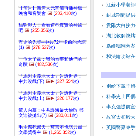
江蘇小學老師
【預告】新唐人元宵節再播神韻
晚會和音樂會
🖼️
(
293,410
次)
封城期間提供
貓狗與人！看看這些真實的神緣
貴陽大白接力
吧
🖼️
(
255,356
次)
湖北教師燒烤
歷史的先聲─中共72年多前的承諾
爲維穩翻舊案
(1)
🖼️
(
278,537
次)
和法輪功站在
一位太子黨：我的奇事和他們的
奇蹟
🖼️
(
482,536
次)
「馬列主義老太太」告訴世界：
中共沒戲(下)
🖼️▶️
(
327,594
次)
別給下輩子留
「馬列主義老太太」告訴世界：
科學史上四個
中共沒戲(上)
🖼️▶️
(
326,177
次)
李克強提前宣
驚人內幕：中共諜海最大慘敗 鄧
文迪被拋出(7)
🖼️
(
389,011
次)
故宮太和殿大
毛主席死那天！莫言不愧諾貝爾
英國警察束手
文學獎得主
🖼️
(
1,269,392
次)