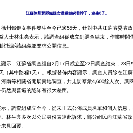
】徐州鐵鏈女事件發生至今已逾55天，針對中共江蘇省委省
公益人士林生亮表示，該調查組從成立到調查結束，作業時間
此投訴該組織並要求公開信息。

顯示，江蘇省調查組自2月17日成立至22日調查結束，23
4天（其中路程1天）。根據發佈內容顯示，調查人員除在江
河南等相關省開展實地調查，共走訪羣衆4,600餘人次、調閱檔
仍然與普遍的認知有很大差距。

表示，調查組成立至今，從未正式公佈成員名單和個人信息，
等。林生亮多次以公民身份表達此訴求，部分網民向江蘇省政
未見回覆。
