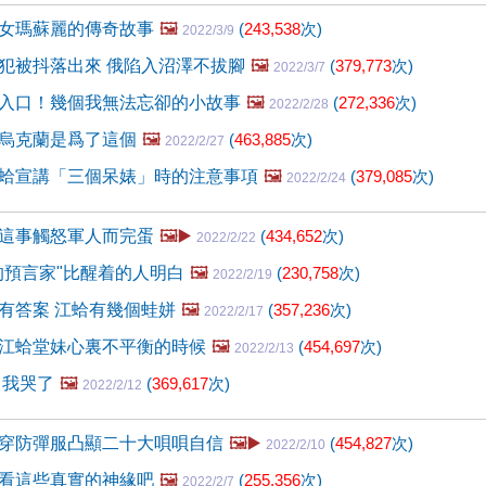
女瑪蘇麗的傳奇故事
🖼️
(
243,538
次)
2022/3/9
犯被抖落出來 俄陷入沼澤不拔腳
🖼️
(
379,773
次)
2022/3/7
入口！幾個我無法忘卻的小故事
🖼️
(
272,336
次)
2022/2/28
烏克蘭是爲了這個
🖼️
(
463,885
次)
2022/2/27
蛤宣講「三個呆婊」時的注意事項
🖼️
(
379,085
次)
2022/2/24
這事觸怒軍人而完蛋
🖼️▶️
(
434,652
次)
2022/2/22
的預言家"比醒着的人明白
🖼️
(
230,758
次)
2022/2/19
有答案 江蛤有幾個蛙姘
🖼️
(
357,236
次)
2022/2/17
江蛤堂妹心裏不平衡的時候
🖼️
(
454,697
次)
2022/2/13
 我哭了
🖼️
(
369,617
次)
2022/2/12
穿防彈服凸顯二十大唄唄自信
🖼️▶️
(
454,827
次)
2022/2/10
看這些真實的神緣吧
🖼️
(
255,356
次)
2022/2/7