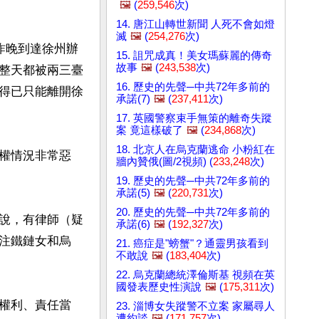
🖼️
(
259,546
次)
14. 唐江山轉世新聞 人死不會如燈
滅
🖼️
(
254,276
次)
昨晚到達徐州辦
15. 詛咒成真！美女瑪蘇麗的傳奇
故事
🖼️
(
243,538
次)
整天都被兩三臺
16. 歷史的先聲─中共72年多前的
得已只能離開徐
承諾(7)
🖼️
(
237,411
次)
17. 英國警察束手無策的離奇失蹤
案 竟這樣破了
🖼️
(
234,868
次)
18. 北京人在烏克蘭逃命 小粉紅在
權情況非常惡
牆內贊俄(圖/2視頻) (
233,248
次)
19. 歷史的先聲─中共72年多前的
承諾(5)
🖼️
(
220,731
次)
20. 歷史的先聲─中共72年多前的
說，有律師（疑
承諾(6)
🖼️
(
192,327
次)
注鐵鏈女和烏
21. 癌症是"螃蟹"？通靈男孩看到
不敢說
🖼️
(
183,404
次)
22. 烏克蘭總統澤倫斯基 視頻在英
國發表歷史性演說
🖼️
(
175,311
次)
權利、責任當
23. 淄博女失蹤警不立案 家屬尋人
遭約談
🖼️
(
171,757
次)