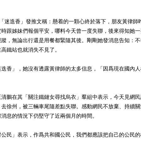
民「迷迭香」發推文稱：懸着的一顆心終於落下，朋友黃律師
定時跟姊妹們報個平安，哪料今天曾一度失聯，後來得知她一
跟蹤，無論出行還是用餐都緊隨其後。剛剛她發消息告知：不
高鐵站也就消失不見了。

迷迭香」，她沒有透露黃律師的太多信息，「因爲現在國內人
王清鵬在其「關注鐵鏈女尋找烏衣」羣組中表示，今天見網民
）去徐州，被三輛車尾隨差點失聯。感動網民不放棄、持續關
消息的情況下仍堅守了近兩個月的時間。

村公民」表示，作爲共和國公民，我們都應該把自己的公民的