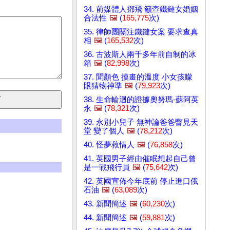
34. 前媒體人鄧飛 籲查鐵鏈女婚姻
合法性
🖼️
(
165,775
次)
35. 律師團關注鐵鏈女案 要求查真
相
🖼️
(
165,532
次)
36. 古波斯人兩千多年前自制的冰
箱
🖼️
(
82,998
次)
37. 聞顏色 摸畫的溫度 小女孩矇
眼猜物神準
🖼️
(
79,923
次)
38. 生命輪迴的證據奧努瑪-蘇阿英
永
🖼️
(
78,321
次)
39. 永別小兒子 無神論爸爸瞥見天
堂 變了個人
🖼️
(
78,212
次)
40. 怪夢救情人
🖼️
(
76,858
次)
41. 英國男子經由催眠想起自己曾
是一戰飛行員
🖼️
(
75,642
次)
42. 英國宣佈今年底前 停止進口俄
石油
🖼️
(
63,089
次)
43. 新聞簡述
🖼️
(
60,230
次)
44. 新聞簡述
🖼️
(
59,881
次)