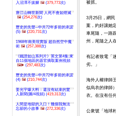
被抓。

入沼澤不拔腳
🖼️
(
379,773
次)
唐江山轉世新聞 人死不會如燈滅
🖼️
(
254,276
次)
3月25日，網
案，約好讓她
歷史的先聲─中共72年多前的承諾
(5)
🖼️
(
220,731
次)
車尾隨，一路
州，尾隨之人在
1968年南美現實版 超自然空中魔
術
🖼️
(
257,388
次)
《鐵證如山系列片》英文第4集:來
有記者致電「
自11個地區的器官摘取案例視頻
劣。」

🖼️▶️
(
297,483
次)
歷史的先聲─中共72年多前的承諾
(4)
🖼️
(
210,744
次)
海外人權律師
似烏衣的律師
姜光宇爆大料：還沒有結束的驚
人新聞(圖/4視頻) (
419,313
次)
衣。在沒有任何
人間是地獄的入口！幾個我無法
忘卻的小故事
🖼️
(
272,336
次)
公衆號「地球