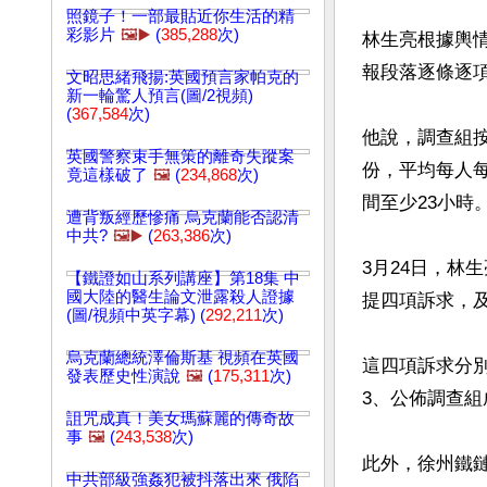
照鏡子！一部最貼近你生活的精
彩影片
🖼️▶️
(
385,288
次)
林生亮根據輿
報段落逐條逐項
文昭思緒飛揚:英國預言家帕克的
新一輪驚人預言(圖/2視頻)
(
367,584
次)
他說，調查組按8
英國警察束手無策的離奇失蹤案
份，平均每人每
竟這樣破了
🖼️
(
234,868
次)
間至少23小時
遭背叛經歷慘痛 烏克蘭能否認清
中共?
🖼️▶️
(
263,386
次)
3月24日，林
【鐵證如山系列講座】第18集 中
國大陸的醫生論文泄露殺人證據
提四項訴求，及
(圖/視頻中英字幕) (
292,211
次)
烏克蘭總統澤倫斯基 視頻在英國
這四項訴求分
發表歷史性演說
🖼️
(
175,311
次)
3、公佈調查組
詛咒成真！美女瑪蘇麗的傳奇故
事
🖼️
(
243,538
次)
此外，徐州鐵鏈
中共部級強姦犯被抖落出來 俄陷