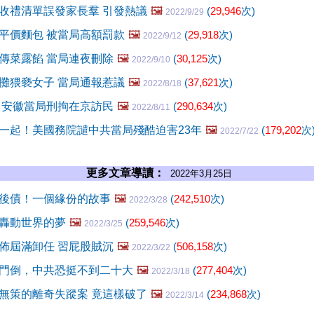
收禮清單誤發家長羣 引發熱議
🖼️
(
29,946
次)
2022/9/29
平價麵包 被當局高額罰款
🖼️
(
29,918
次)
2022/9/12
傳菜露餡 當局連夜刪除
🖼️
(
30,125
次)
2022/9/10
攤猥褻女子 當局通報惹議
🖼️
(
37,621
次)
2022/8/18
 安徽當局刑拘在京訪民
🖼️
(
290,634
次)
2022/8/11
一起！美國務院譴中共當局殘酷迫害23年
🖼️
(
179,202
次
2022/7/22
更多文章導讀：
2022年3月25日
後債！一個緣份的故事
🖼️
(
242,510
次)
2022/3/28
轟動世界的夢
🖼️
(
259,546
次)
2022/3/25
佈屆滿卸任 習屁股賊沉
🖼️
(
506,158
次)
2022/3/22
門倒，中共恐挺不到二十大
🖼️
(
277,404
次)
2022/3/18
無策的離奇失蹤案 竟這樣破了
🖼️
(
234,868
次)
2022/3/14