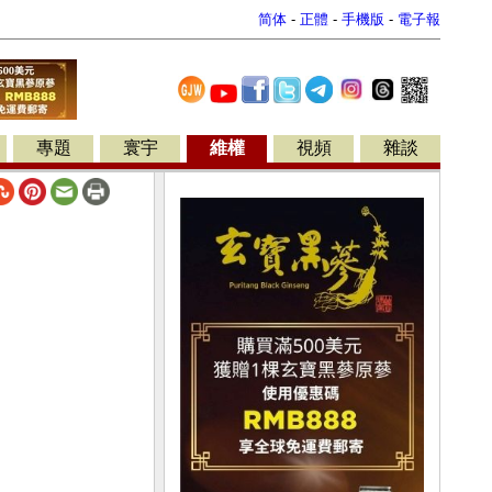
简体
-
正體
-
手機版
-
電子報
專題
寰宇
維權
視頻
雜談