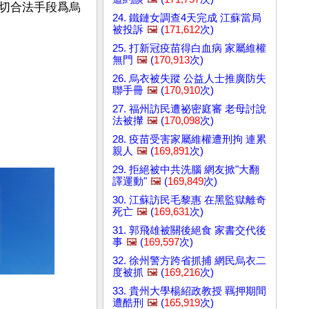
切合法手段爲烏
24. 鐵鏈女調查4天完成 江蘇當局
被投訴
🖼️
(
171,612
次)
25. 打新冠疫苗得白血病 家屬維權
無門
🖼️
(
170,913
次)
26. 烏衣被失蹤 公益人士推廣防失
聯手冊
🖼️
(
170,910
次)
27. 福州訪民遭祕密庭審 老母討說
法被攆
🖼️
(
170,098
次)
28. 疫苗受害家屬維權遭刑拘 連累
親人
🖼️
(
169,891
次)
29. 拒絕被中共洗腦 網友掀"大翻
譯運動"
🖼️
(
169,849
次)
30. 江蘇訪民毛黎惠 在黑監獄離奇
死亡
🖼️
(
169,631
次)
31. 郭飛雄被關後絕食 家書交代後
事
🖼️
(
169,597
次)
32. 徐州警方跨省抓捕 網民烏衣二
度被抓
🖼️
(
169,216
次)
33. 貴州大學楊紹政教授 羈押期間
遭酷刑
🖼️
(
165,919
次)