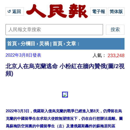
↺ 返回 
電子報
简体版
首頁
分欄目
災禍
首頁
文章
›
›
|
›
：
2022年3月8日
發表
人氣：
233,248
北京人在烏克蘭逃命 小粉紅在牆內贊俄(圖/2視
頻)
2022年3月3日，俄羅斯入侵烏克蘭的戰爭已經進入第8天，仍滯留在烏
克蘭的中國留學生在求助大使館無望情況下，仍在自行想辦法逃離。圖
爲蘇梅防空洞裏的中國留學生（左）及遭俄羅斯轟炸的蘇梅居民區