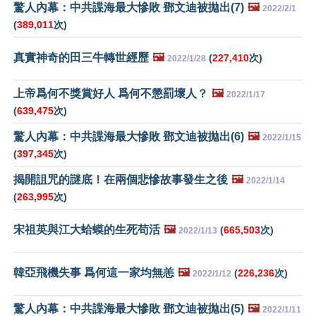
驚人內幕：中共諜海最大慘敗 鄧文迪被拋出(7)
🖼️
2022/2/1
(
389,011
次)
真實神奇的田三牛轉世經歷
🖼️
(
227,410
次)
2022/1/28
上帝爲何不獎賞好人 爲何不懲罰壞人？
🖼️
2022/1/17
(
639,475
次)
驚人內幕：中共諜海最大慘敗 鄧文迪被拋出(6)
🖼️
2022/1/15
(
397,345
次)
揭開詛咒的謎底！在兩個悲慘故事發生之後
🖼️
2022/1/14
(
263,995
次)
宋祖英與江大蛤蟆的生死苟活
🖼️
(
665,503
次)
2022/1/13
韓亞飛機失事 爲何這一家均無恙
🖼️
(
226,236
次)
2022/1/12
驚人內幕：中共諜海最大慘敗 鄧文迪被拋出(5)
🖼️
2022/1/11