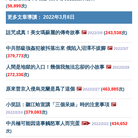
(
58,899
次)
更多文章導讀：
2022年3月8日
詛咒成真！美女瑪蘇麗的傳奇故事
🖼️
(
243,538
次)
2022/3/9
中共部級強姦犯被抖落出來 俄陷入沼澤不拔腳
🖼️
2022/3/7
(
379,773
次)
人間是地獄的入口！幾個我無法忘卻的小故事
🖼️
2022/2/28
(
272,336
次)
原來普京入侵烏克蘭是爲了這個
🖼️
(
463,885
次)
2022/2/27
小笑話：聽江蛤宣講「三個呆婊」時的注意事項
🖼️
(
379,083
次)
2022/2/24
中共極可能因這事觸怒軍人而完蛋
🖼️▶️
(
434,652
2022/2/22
次)