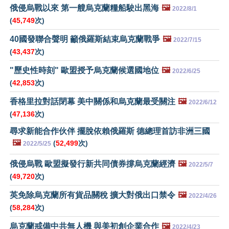
俄侵烏戰以來 第一艘烏克蘭糧船駛出黑海
🖼️
2022/8/1
(
45,749
次)
40國發聯合聲明 籲俄羅斯結束烏克蘭戰爭
🖼️
2022/7/15
(
43,437
次)
"歷史性時刻" 歐盟授予烏克蘭候選國地位
🖼️
2022/6/25
(
42,853
次)
香格里拉對話閉幕 美中關係和烏克蘭最受關注
🖼️
2022/6/12
(
47,136
次)
尋求新能合作伙伴 擺脫依賴俄羅斯 德總理首訪非洲三國
🖼️
(
52,499
次)
2022/5/25
俄侵烏戰 歐盟擬發行新共同債券撐烏克蘭經濟
🖼️
2022/5/7
(
49,720
次)
英免除烏克蘭所有貨品關稅 擴大對俄出口禁令
🖼️
2022/4/26
(
58,284
次)
烏克蘭戒備中共無人機 與美初創企業合作
🖼️
2022/4/23