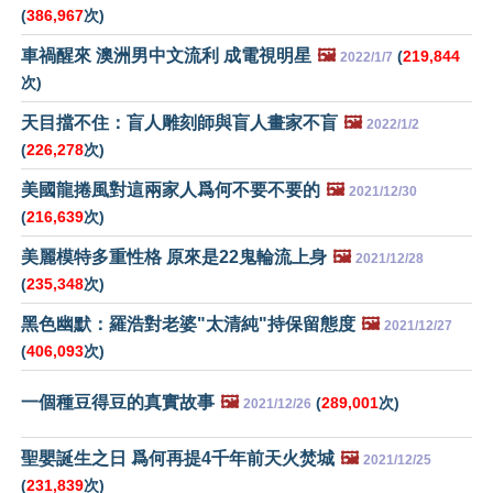
(
386,967
次)
車禍醒來 澳洲男中文流利 成電視明星
🖼️
(
219,844
2022/1/7
次)
天目擋不住：盲人雕刻師與盲人畫家不盲
🖼️
2022/1/2
(
226,278
次)
美國龍捲風對這兩家人爲何不要不要的
🖼️
2021/12/30
(
216,639
次)
美麗模特多重性格 原來是22鬼輪流上身
🖼️
2021/12/28
(
235,348
次)
黑色幽默：羅浩對老婆"太清純"持保留態度
🖼️
2021/12/27
(
406,093
次)
一個種豆得豆的真實故事
🖼️
(
289,001
次)
2021/12/26
聖嬰誕生之日 爲何再提4千年前天火焚城
🖼️
2021/12/25
(
231,839
次)