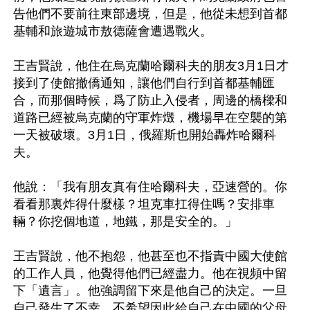
告他們不要前往東部邊境，但是，他從未想到首都
基輔和旅遊城市敖德薩會遭遇戰火。

王吉賢說，他住在烏克蘭哈爾科夫的朋友3月1日才
接到了使館撤僑通知，讓他們自行到首都基輔匯
合，而那個時候，爲了防止入侵者，周邊的橋樑和
道路已經被烏克蘭的守軍炸燬，機場早在空襲的第
一天被破壞。3月1日，俄羅斯也開始轟炸哈爾科
夫。

他說：「我有朋友真有住哈爾科夫，亞速營的。你
看看那裏炸得什麼樣？坦克車扛得住嗎？安排車
輛？你挖個地道，地鐵，那是安全的。」

王吉賢說，他不抱怨，他甚至也不指責中國大使館
的工作人員，他覺得他們已經盡力。他在視頻中留
下「遺言」。他強調留下來是他自己的決定。一旦
自己發生了不幸，不希望因此給自己在中國的父母