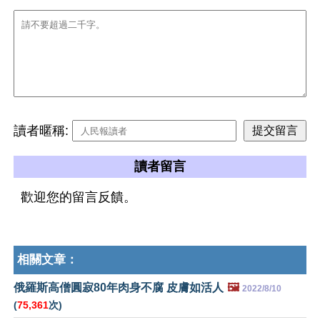
讀者暱稱:
讀者留言
歡迎您的留言反饋。
相關文章：
俄羅斯高僧圓寂80年肉身不腐 皮膚如活人
🖼️
2022/8/10
(
75,361
次)