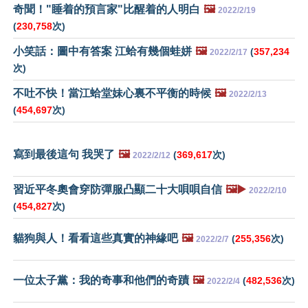
奇聞！"睡着的預言家"比醒着的人明白
🖼️
2022/2/19
(
230,758
次)
小笑話：圖中有答案 江蛤有幾個蛙姘
🖼️
(
357,234
2022/2/17
次)
不吐不快！當江蛤堂妹心裏不平衡的時候
🖼️
2022/2/13
(
454,697
次)
寫到最後這句 我哭了
🖼️
(
369,617
次)
2022/2/12
習近平冬奧會穿防彈服凸顯二十大唄唄自信
🖼️▶️
2022/2/10
(
454,827
次)
貓狗與人！看看這些真實的神緣吧
🖼️
(
255,356
次)
2022/2/7
一位太子黨：我的奇事和他們的奇蹟
🖼️
(
482,536
次)
2022/2/4