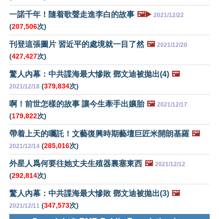
一諾千年！隨着歌聲走進李白的故事
🖼️▶️
2021/12/22
(
207,506
次)
刊登這張圖片 習近平的處境就一目了然
🖼️
2021/12/20
(
427,427
次)
驚人內幕：中共諜海最大慘敗 鄧文迪被拋出(4)
🖼️
(
379,834
次)
2021/12/18
啊！前世怎樣的故事 讓今生牽手出孃胎
🖼️
2021/12/17
(
179,822
次)
帶着上天的囑託！文藝復興時期藝壇巨匠米開朗基羅
🖼️
(
285,016
次)
2021/12/14
外星人爲何要往她丈夫生殖器裏塞東西
🖼️
2021/12/12
(
292,814
次)
驚人內幕：中共諜海最大慘敗 鄧文迪被拋出(3)
🖼️
(
347,573
次)
2021/12/11