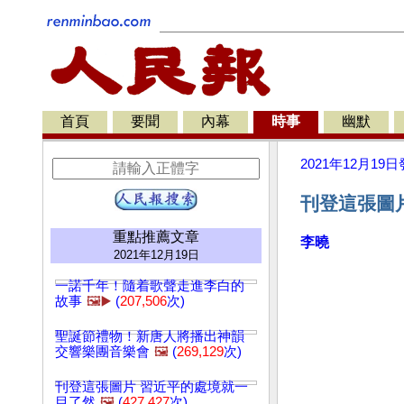
首頁
要聞
內幕
時事
幽默
2021年12月19日
刊登這張圖片
重點推薦文章
李曉
2021年12月19日
一諾千年！隨着歌聲走進李白的
故事
🖼️▶️
(
207,506
次)
聖誕節禮物！新唐人將播出神韻
交響樂團音樂會
🖼️
(
269,129
次)
刊登這張圖片 習近平的處境就一
目了然
🖼️
(
427,427
次)