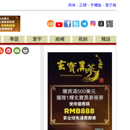
简体
-
正體
-
手機版
-
電子報
專題
寰宇
維權
視頻
雜談