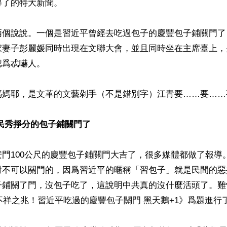
了的特大新聞。

兩個說說。一個是習近平曾經去吃過包子的慶豐包子鋪關門了
家妻子彭麗媛同時出現在文聯大會，並且同時坐在主席臺上，
爲忒嚇人。

媽媽耶，是文革的文藝剁手（不是錯別字）江青要……要……
民秀掙分的包子鋪關門了
門100公尺的慶豐包子鋪關門大吉了，很多媒體都做了報導
對不可以關門的，因爲習近平的暱稱「習包子」就是民間的惡
子鋪關了門，沒包子吃了，這說明中共真的沒什麼活頭了。難
《不祥之兆！習近平吃過的慶豐包子關門 黑天鵝+1》爲題進行