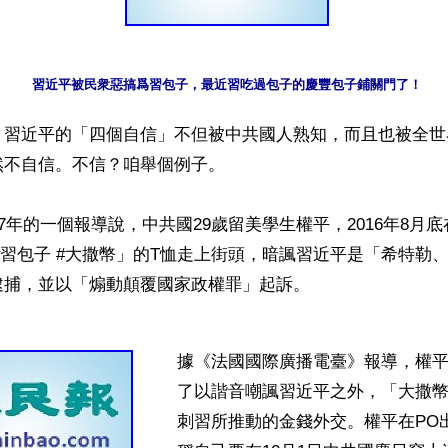
習近平被民衆惡搞爲習包子，最近習吃過包子的慶豐包子鋪關門了！
】習近平的「四個自信」不但被中共國人熟知，而且也被全世
不自信。不信？咱舉個例子。

17年的一個報導說，中共國29歲留美學生權平，2016年8月
ER #習包子 #大撒幣」的T恤走上街頭，暗諷習近平是「希特勒
捕，並以「煽動顛覆國家政權罪」起訴。

據《法國國際廣播電臺》報導，權
了以諧音嘲諷習近平之外，「大撒
刺習所推動的金錢外交。權平在PO