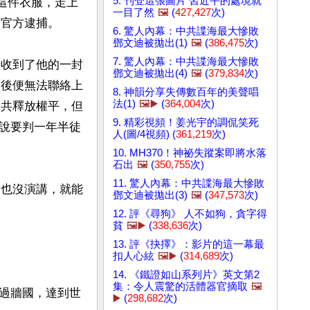
5. 刊登這張圖片 習近平的處境就
上這件衣服，走上
一目了然
🖼️
(
427,427
次)
官方逮捕。

6. 驚人內幕：中共諜海最大慘敗
鄧文迪被拋出(1)
🖼️
(
386,475
次)
7. 驚人內幕：中共諜海最大慘敗
時收到了他的一封
鄧文迪被拋出(4)
🖼️
(
379,834
次)
隨後便無法聯絡上
8. 神韻分享失傳數百年的美聲唱
法(1)
🖼️▶️
(
364,004
次)
中共釋放權平，但
9. 精彩視頻！姜光宇的調侃笑死
說要判一年半徒
人(圖/4視頻) (
361,219
次)
10. MH370！神祕失蹤案即將水落
石出
🖼️
(
350,755
次)
11. 驚人內幕：中共諜海最大慘敗
叫、也沒演講，就能
鄧文迪被拋出(3)
🖼️
(
347,573
次)
12. 評《尋狗》 人不如狗，貪字得
貧
🖼️▶️
(
338,636
次)
13. 評《抉擇》：影片的這一幕最
扣人心絃
🖼️▶️
(
314,689
次)
14. 《鐵證如山系列片》英文第2
集：令人震驚的活體器官摘取
🖼️
過牆國，達到世
▶️
(
298,682
次)