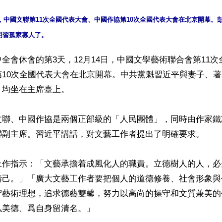
日，中國文聯第11次全國代表大會、中國作協第10次全國代表大會在北京開幕。
明習孤家寡人了。
全會休會的第3天，12月14日，中國文學藝術聯合會第11
第10次全國代表大會在北京開幕。中共黨魁習近平與妻子、
均坐在主席臺上。

文聯、中國作協是兩個正部級的「人民團體」，同時由作家鐵
聯副主席。習近平講話，對文藝工作者提出了明確要求。

上作指示：「文藝承擔着成風化人的職責。立德樹人的人，必
鑄己。」「廣大文藝工作者要把個人的道德修養、社會形象與
守藝術理想，追求德藝雙馨，努力以高尚的操守和文質兼美的
美德、爲自身留清名。」
