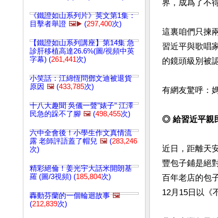
界，成爲了不得
《鐵證如山系列片》英文第1集：
目擊者舉證
🖼️▶️
(
297,400
次)
這裏咱們只揀
【鐵證如山系列講座】第14集 急
習近平與歌唱
診肝移植高達26.6%(圖/視頻中英
字幕) (
261,441
次)
的鏡頭級別被認
小笑話：江綿恆問鄧文迪被退貨
原因
🖼️
(
433,785
次)
有網友驚呼：
十八大趣聞 吳儀一聲"婊子" 江澤
民急的跺不了腳
🖼️
(
498,455
次)
◎ 給習近平親
六中全會後！小學生作文真情流
露 老師評語蓋了帽兒
🖼️
(
283,246
近日，距離天安
次)
豐包子鋪是絕
精彩絕倫！姜光宇大話米開朗基
羅 (圖/3視頻) (
185,804
次)
百年老店的包
12月15日以
轟動芬蘭的一個輪迴故事
🖼️
(
212,839
次)