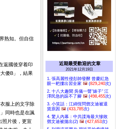
界熟知。但自信
近期最受歡迎的文章
底在返國後穿着印
2021年12月19日
、大傻B」，結果
1. 張高麗性侵彭帥發酵 曾慶紅急
眼一耙摟出習全家
🖼️
(
829,240
次)
2. 十八大趣聞 吳儀一聲"婊子" 江
澤民急的跺不了腳
🖼️
(
498,455
次)
平衣服上的文字除
3. 小笑話：江綿恆問鄧文迪被退
貨原因
🖼️
(
433,785
次)
幣」同時也是在諷
4. 驚人內幕：中共諜海最大慘敗
出照片後，更宣
鄧文迪被拋出(2)
🖼️
(
427,653
次)