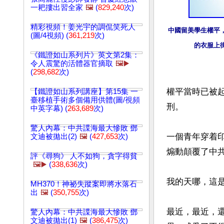
一耙摟出習全家
🖼️
(
829,240
次)
精彩視頻！姜光宇的調侃笑死人
中國留美學生權平，
(圖/4視頻) (
361,219
次)
的衣服上
《鐵證如山系列片》英文第2集：
令人震驚的活體器官摘取
🖼️▶️
(
298,682
次)
權平當時已被
【鐵證如山系列講座】第15集 一
臺移植手術多個備用供體(圖/視頻
刑。

中英字幕) (
263,689
次)
驚人內幕：中共諜海最大慘敗 鄧
一個青年穿着印
文迪被拋出(2)
🖼️
(
427,653
次)
煽動顛覆了中共
評《尋狗》 人不如狗，貪字得貧
🖼️▶️
(
338,636
次)
我的天哪，這是
MH370！神祕失蹤案即將水落石
出
🖼️
(
350,755
次)
最近，最近，
驚人內幕：中共諜海最大慘敗 鄧
文迪被拋出(1)
🖼️
(
386,475
次)