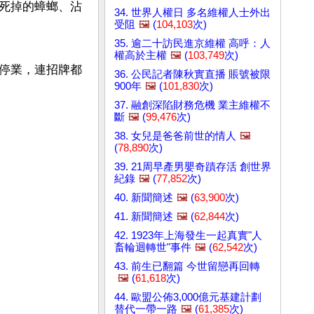
死掉的蟑螂、沾
34. 世界人權日 多名維權人士外出
受阻
🖼️
(
104,103
次)
35. 逾二十訪民進京維權 高呼：人
權高於主權
🖼️
(
103,749
次)
停業，連招牌都
36. 公民記者陳秋實直播 賬號被限
900年
🖼️
(
101,830
次)
37. 融創深陷財務危機 業主維權不
斷
🖼️
(
99,476
次)
38. 女兒是爸爸前世的情人
🖼️
(
78,890
次)
39. 21周早產男嬰奇蹟存活 創世界
紀錄
🖼️
(
77,852
次)
40. 新聞簡述
🖼️
(
63,900
次)
41. 新聞簡述
🖼️
(
62,844
次)
42. 1923年上海發生一起真實"人
畜輪迴轉世"事件
🖼️
(
62,542
次)
43. 前生已翻篇 今世留戀再回轉
🖼️
(
61,618
次)
44. 歐盟公佈3,000億元基建計劃
替代一帶一路
🖼️
(
61,385
次)