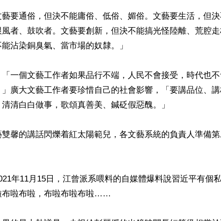
文藝要通俗，但決不能庸俗、低俗、媚俗。文藝要生活，但決
跟風者、鼓吹者。文藝要創新，但決不能搞光怪陸離、荒腔走
能沾染銅臭氣、當市場的奴隸。」

，「一個文藝工作者如果品行不端，人民不會接受，時代也不
！」廣大文藝工作者要珍惜自己的社會影響，「要講品位、講
清清白白做事，歌頌真善美、鍼砭假惡醜。」

藝雙馨的講話閃爍着紅太陽範兒，各文藝系統的負責人準備第


021年11月15日，江曾派系喂料的自媒體爆料說習近平有個
布啦布啦，布啦布啦布啦……
