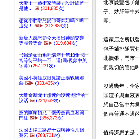
北京慶豐包子鋪
天哪！「藝術家時裝」設計總監
是他…
🖼️
(
301,835
次)
子、炒肝等中式
想從小胖墩兒變帥哥帥姐嗎？瞧
團。

這兒！
🖼️▶️
(
312,934
次)
新唐人感恩節今天播出神韻交響
這家店之所以聲
樂團音樂會
🖼️▶️
(
319,684
次)
包子鋪排隊買
【鐵證如山系列講座】第13集 器
北擴張，門市一
官等待平均一至二週(圖/視頻中英
字幕) (
257,231
次)
們親切的管他叫
美國小英雄淚眼見證正義戰勝邪
惡
🖼️▶️
(
333,435
次)
沒過幾年，全
頭渣子與血液
太離奇新聞！想死的沒死 想活的
沒活
🖼️
(
224,639
次)
想自己當中共
黨的斷頭預兆！優秀黨員血濺開
個再普通不過的
門紅
🖼️▶️
(
396,373
次)
法國太陽王路易十四與神性凡爾
值得深思的是
賽宮
🖼️
(
788,721
次)