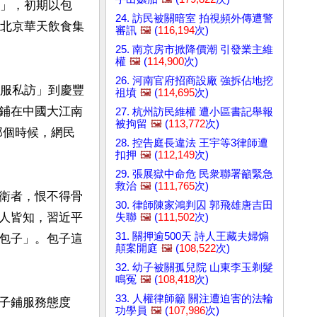
居」，初期以包
24. 訪民被關暗室 拍視頻外傳遭警
屬北京華天飲食集
審訊
🖼️
(
116,194
次)
25. 南京房市掀降價潮 引發業主維
權
🖼️
(
114,900
次)
26. 河南官府招商設廠 強拆佔地挖
微服私訪」到慶豐
祖墳
🖼️
(
114,695
次)
鋪在中國大江南
27. 杭州訪民維權 遭小區書記舉報
被拘留
🖼️
(
113,772
次)
那個時候，網民
28. 控告庭長違法 王宇等3律師遭
扣押
🖼️
(
112,149
次)
29. 張展獄中命危 民衆聯署籲緊急
救治
🖼️
(
111,765
次)
衛者，恨不得骨
30. 律師陳家鴻判囚 郭飛雄唐吉田
人皆知，習近平
失聯
🖼️
(
111,502
次)
31. 關押逾500天 詩人王藏夫婦煽
包子」。包子這
顛案開庭
🖼️
(
108,522
次)
32. 幼子被關孤兒院 山東李玉剃髮
鳴冤
🖼️
(
108,418
次)
33. 人權律師籲 關注遭迫害的法輪
子鋪服務態度
功學員
🖼️
(
107,986
次)