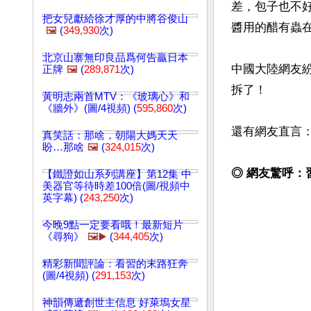
差，包子也不
把女兒獻給徐才厚的中將谷俊山
醬用的醋有蟲在
🖼️
(
349,930
次)
北京山寨無印良品爲何告贏日本
中國大陸網友
正牌
🖼️
(
289,871
次)
拆了！

黃明志兩首MTV：《玻璃心》和
《牆外》(圖/4視頻) (
595,860
次)
還有網友直言：
真笑話：那啥，朝陽大媽天天
盼…那啥
🖼️
(
324,015
次)
◎ 網友驚呼：
【鐵證如山系列講座】第12集 中
美器官等待時差100倍(圖/視頻中
英字幕) (
243,250
次)
今晚9點一定要看哦！最新短片
《尋狗》
🖼️▶️
(
344,405
次)
精彩新聞評論：看習的末路狂奔
(圖/4視頻) (
291,153
次)
神韻傳遞創世主信息 好萊塢女星