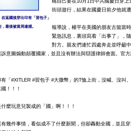
稱自己要在10月1日中共國慶日穿
街頭遊行，結果在國慶日前夕他就遭
在返國後穿出印有「習包子」

街，最後被當局逮捕。
報導說，權平在美國的朋友古懿當
緊急訊息，裏頭寫着「出事了」，
對方。親友們連忙四處奔走並呼籲
起訴意圖煽動顛覆國家，並且沒有辦法與辯護律師會面。官方
有「#XITLER #習包子 #大撒幣」的T恤上街，沒喊、沒
國！！！

什麼玩意兒製成的「國」啊！！！

還有幾件事情，看似成不了什麼新聞，但卻轟動全國，並且穿