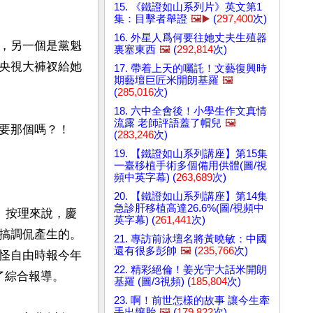
15. 《鐵證如山系列片》英文第1
集：目擊者舉證
🖼️▶️
(
297,400
次)
16. 外星人爲何要往她丈夫生殖器
，另一個是黨魁
裏塞東西
🖼️
(
292,814
次)
央視大褲衩給她
17. 帶着上天的囑託！文藝復興時
期藝壇巨匠米開朗基羅
🖼️
(
285,016
次)
18. 六中全會後！小學生作文真情
流露 老師評語蓋了帽兒
🖼️
要那個嗎？！

(
283,246
次)
19. 【鐵證如山系列講座】第15集
一臺移植手術多個備用供體(圖/視
頻中英字幕) (
263,689
次)
20. 【鐵證如山系列講座】第14集
急診肝移植高達26.6%(圖/視頻中
。按理來說，慶
英字幕) (
261,441
次)
搞調侃產生的。
21. 專訪前泳壇名將黃曉敏：中國
還有很多彭帥
🖼️
(
235,766
次)
怪自由時報今年
22. 精彩絕倫！姜光宇大話米開朗
了綜合報導。

基羅 (圖/3視頻) (
185,804
次)
23. 啊！前世怎樣的故事 讓今生牽
手出孃胎
🖼️
(
179,822
次)