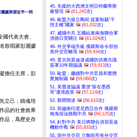
45. 失蹤的大西洲文明亞特蘭蒂斯
被發現
🖼️
(
61,242
次)
彭麗媛與習近平一同
46. 歐盟力挺立陶宛 提案制裁"干
預主權"國家
🖼️
(
61,032
次)
47. 威懾中共 五國結束南海聯合軍
次全國代表大會、
演德日受關注
🖼️
(
61,024
次)
著名歌唱家彭麗媛
48. 外交爭端升級 俄羅斯命令部份
美外交官離境
🖼️
(
59,934
次)
49. 普京與莫迪達成國防供應共識
簽署10年期協議
🖼️
(
59,913
次)
凝擔任主席，彭
50. 歐盟：繼續對中共官員和實體
實施制裁
🖼️
(
59,066
次)
51. 美墨達協議 重啓"留在墨西
哥"邊境政策
🖼️
(
57,114
次)
52. 新聞簡述
🖼️
(
56,610
次)
先立己；鑄魂培
53. 與越南印度尼西亞合作 俄羅斯
作品的社會效果
南海採油挑戰中共
🖼️
(
56,125
次)
作品，爲歷史存
54. 針對中共 美日將聯合演習長途
機動作戰
🖼️
(
55,833
次)
55. 與中共交惡 立陶宛所有外交官