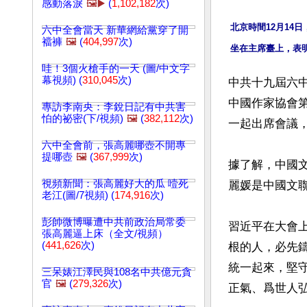
感動落淚
🖼️▶️
(
1,102,182
次)
北京時間12月14
六中全會當天 新華網給黨穿了開
襠褲
🖼️
(
404,997
次)
坐在主席臺上，表
哇！3個火槍手的一天 (圖/中文字
幕視頻) (
310,045
次)
中共十九屆六中
中國作家協會
專訪李南央：李銳日記有中共害
怕的祕密(下/視頻)
🖼️
(
382,112
次)
一起出席會議，
六中全會前，張高麗哪壺不開專
提哪壺
🖼️
(
367,999
次)
據了解，中國
視頻新聞：張高麗好大的瓜 噎死
麗媛是中國文
老江(圖/7視頻) (
174,916
次)
彭帥微博曝遭中共前政治局常委
習近平在大會
張高麗逼上床（全文/視頻）
(
441,626
次)
根的人，必先
統一起來，堅
三呆婊江澤民與108名中共億元貪
官
🖼️
(
279,326
次)
正氣、爲世人弘