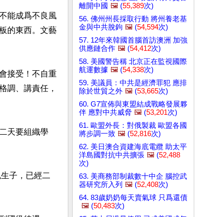
離開中國
🖼️
(
55,389
次)
不能成爲不良風
56. 佛州州長採取行動 將州養老基
金與中共脫鉤
🖼️
(
54,594
次)
板的東西。文藝
57. 12年來韓國首腦首訪澳洲 加強
供應鏈合作
🖼️
(
54,412
次)
58. 美國警告稱 北京正在監視國際
航運數據
🖼️
(
54,338
次)
會接受！不自重
59. 美議員：中共是經濟罪犯 應排
格調、講責任，
除於世貿之外
🖼️
(
53,665
次)
60. G7宣佈與東盟結成戰略發展夥
伴 應對中共威脅
🖼️
(
53,201
次)
61. 歐盟外長：對俄製裁 歐盟各國
二天要組織學
將步調一致
🖼️
(
52,816
次)
62. 美日澳合資建海底電纜 助太平
洋島國對抗中共擴張
🖼️
(
52,488
次)
私生子，已經二
63. 美商務部制裁數十中企 腦控武
器研究所入列
🖼️
(
52,408
次)
64. 83歲奶奶每天賣氣球 只爲還債
🖼️
(
50,483
次)