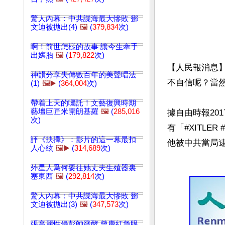
驚人內幕：中共諜海最大慘敗 鄧
文迪被拋出(4)
🖼️
(
379,834
次)
啊！前世怎樣的故事 讓今生牽手
出孃胎
🖼️
(
179,822
次)
【人民報消息
神韻分享失傳數百年的美聲唱法
不自信呢？當然
(1)
🖼️▶️
(
364,004
次)
帶着上天的囑託！文藝復興時期
藝壇巨匠米開朗基羅
🖼️
(
285,016
據自由時報20
次)
有「#XITL
評《抉擇》：影片的這一幕最扣
他被中共當局逮
人心絃
🖼️▶️
(
314,689
次)
外星人爲何要往她丈夫生殖器裏
塞東西
🖼️
(
292,814
次)
驚人內幕：中共諜海最大慘敗 鄧
文迪被拋出(3)
🖼️
(
347,573
次)
張高麗性侵彭帥發酵 曾慶紅急眼