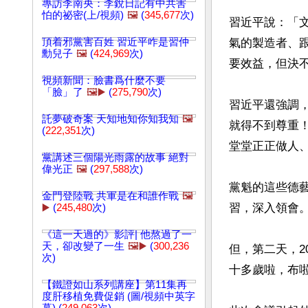
專訪李南央：李銳日記有中共害
怕的祕密(上/視頻)
🖼️
(
345,677
次)
習近平說：「
頂着邪黨害百姓 習近平咋是習仲
氣的製造者、
勳兒子
🖼️
(
424,969
次)
要效益，但決不
視頻新聞：臉書爲什麼不要
「臉」了
🖼️▶️
(
275,790
次)
習近平還強調
託夢破奇案 天知地知你知我知
🖼️
就得不到尊重
(
222,351
次)
堂堂正正做人、
黨講述三個陽光雨露的故事 絕對
偉光正
🖼️
(
297,588
次)
黨魁的這些德
金門登陸戰 共軍是在和誰作戰
🖼️
習，深入領會。
▶️
(
245,480
次)
《這一天過的》影評| 他熬過了一
天，卻改變了一生
🖼️▶️
(
300,236
但，第二天，2
次)
十多歲啦，布啦
【鐵證如山系列講座】第11集再
度肝移植免費促銷 (圖/視頻中英字