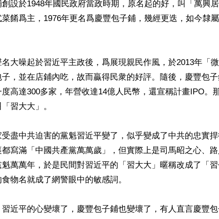
創設於1948年國民政府當政時期，原名起的好，叫「萬興
菜餚爲主，1976年更名爲慶豐包子鋪，幾經更迭，如今隸
名大噪起於習近平主政後，爲展現親民作風，於2013年「
包子，並在店鋪內吃，故而贏得民衆的好評。隨後，慶豐包子
度高達300多家，年營收達14億人民幣，還宣稱計畫IPO。
「習大大」。

家受盡中共迫害的黨魁習近平變了，似乎變成了中共的忠實捍
裏都寫滿「中國共產黨萬萬歲」，但實際上是司馬昭之心、路
黨魁萬萬年，於是民間對習近平的「習大大」暱稱改成了「習
食物名就成了網警眼中的敏感詞。

，習近平的心變壞了，慶豐包子鋪也變壞了，有人直言慶豐包