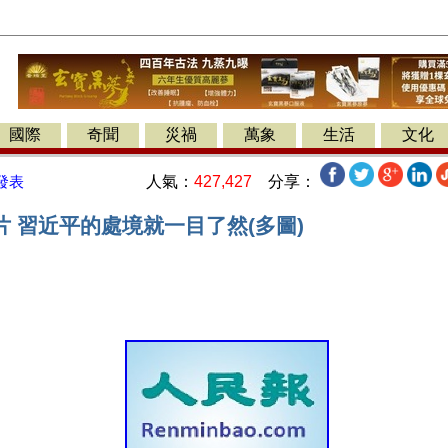
國際
奇聞
災禍
萬象
生活
文化
人氣：
427,427
分享：
發表
 習近平的處境就一目了然(多圖)