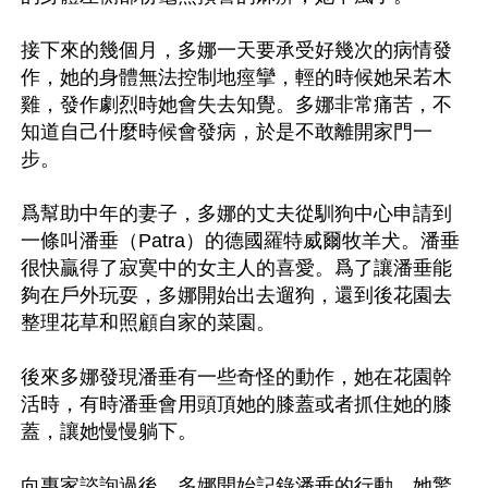
接下來的幾個月，多娜一天要承受好幾次的病情發
作，她的身體無法控制地痙攣，輕的時候她呆若木
雞，發作劇烈時她會失去知覺。多娜非常痛苦，不
知道自己什麼時候會發病，於是不敢離開家門一
步。

爲幫助中年的妻子，多娜的丈夫從馴狗中心申請到
一條叫潘垂（Patra）的德國羅特威爾牧羊犬。潘垂
很快贏得了寂寞中的女主人的喜愛。爲了讓潘垂能
夠在戶外玩耍，多娜開始出去遛狗，還到後花園去
整理花草和照顧自家的菜園。

後來多娜發現潘垂有一些奇怪的動作，她在花園幹
活時，有時潘垂會用頭頂她的膝蓋或者抓住她的膝
蓋，讓她慢慢躺下。

向專家諮詢過後，多娜開始記錄潘垂的行動，她驚