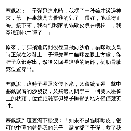
塞佩說︰「子彈飛進來時，我楞了一秒鐘才緩過神
來，第一件事就是去看我的兒子，還好，他睡得正
香。接下來，我看到我家的貓歐皮趴在樓梯上，我
意識到牠中彈了。」

原來，子彈飛進房間後徑直飛向沙發，貓咪歐皮當
時正躺在沙發上，子彈先擊中貓咪左眼上方處，從
脖子底部穿出，然後又回彈進牠的肩部，從肋骨腋
窩位置穿出。

塞佩說，這時子彈還沒停下來，又繼續反彈。擊中
塞佩躺着的沙發後，又飛過房間擊中一個雙人座椅
上的枕頭，位置距離塞佩兒子睡覺的地方僅僅幾英
吋。

塞佩談到這裏流下眼淚︰「如果不是貓咪歐皮，很
可能中彈的就是我的兒子。歐皮擋了子彈，救了我