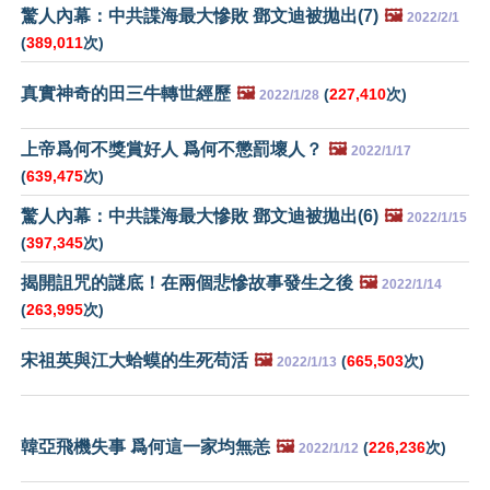
驚人內幕：中共諜海最大慘敗 鄧文迪被拋出(7)
🖼️
2022/2/1
(
389,011
次)
真實神奇的田三牛轉世經歷
🖼️
(
227,410
次)
2022/1/28
上帝爲何不獎賞好人 爲何不懲罰壞人？
🖼️
2022/1/17
(
639,475
次)
驚人內幕：中共諜海最大慘敗 鄧文迪被拋出(6)
🖼️
2022/1/15
(
397,345
次)
揭開詛咒的謎底！在兩個悲慘故事發生之後
🖼️
2022/1/14
(
263,995
次)
宋祖英與江大蛤蟆的生死苟活
🖼️
(
665,503
次)
2022/1/13
韓亞飛機失事 爲何這一家均無恙
🖼️
(
226,236
次)
2022/1/12