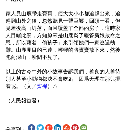
家人見山鹿帶走寶寶，便大大小小都追趕出來，追
趕到山外之後，忽然聽見一聲巨響，回頭一看，但
見屋後高山坍落，而且覆蓋了全部的房子，這時家
人目睹此景，方知原來是山鹿爲了報答新娘救命之
恩，所以藉着「偷孩子」來引領她們一家逃過劫
難。山鹿見目的已達，輕輕的將寶寶放下來，然後
跑向深山，瞬間不見了。

以上的古今中外的小故事告訴我們，善良的人善待
別人甚至小動物都決不會吃虧。因爲天理在那兒擺
着呢。（文／
齊禪
）△

分享到：