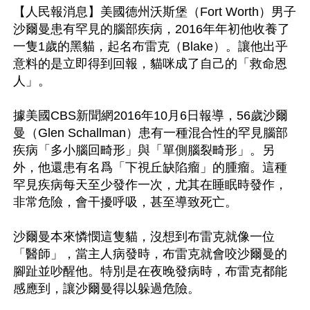
【人民報消息】美國德州沃斯堡（Fort Worth）男子
沙爾曼患有罕見的腦部疾病，2016年年初他收養了
一隻1歲的黑貓，起名布雷克（Blake）。讓他出乎
意料的是立即得到回報，貓咪成了自己的「救命恩
人」。

據美國CBS新聞網2016年10月6日報導，56歲沙爾
曼（Glen Schallman）患有一種混合性的罕見腦部
疾病「多小腦回畸形」與「單側腦裂畸形」。另
外，他還患有名爲「下視丘缺陷瘤」的腫瘤。這種
罕見疾病每天至少發作一次，尤其在睡眠時發作，
非常危險，會干擾呼吸，甚至導致死亡。

沙爾曼本來憐憫這隻貓，沒想到布雷克就像一位
「醫師」，當主人病發時，布雷克就會咬沙爾曼的
腳趾並吵醒他。特別是在夜晚發病時，布雷克都能
感應到，讓沙爾曼得以躲過危險。
