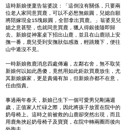
這時新娘便稟告翁婆說：「這倒沒有關係，只要兩
位老人家同意買鹿，可以不必愁無銀圓，兒媳自願
將陪嫁現金15塊銀圓，全部拿出買鹿。」翁婆見兒
媳之意甚堅，也就同意買鹿，獵人得銀後隨即歸
去。新娘從神案桌下招出山鹿，並且在山鹿頭上安
撫一番，鹿兒受到安撫狀似感激，輕跳幾下，便往
山中遁沒不見。

一時新娘救鹿消息四處傳遍，左鄰右舍，無不取笑
新娘何以如此愚傻，竟然用如此鉅款買鹿放生，尤
其新娘孃家，更是責備有加，但新娘亦都不在意，
任由指責。

事過兩年春天，新娘已生下一個可愛男兒剛滿週
歲，正值家人忙碌之際，因此將孩子放置在院中的
奶母椅上。這時之前被救的山鹿卻突然出現，而且
用鹿角挾起奶母椅子及寶寶，在院中轉兩圈而後向
外跑去。
