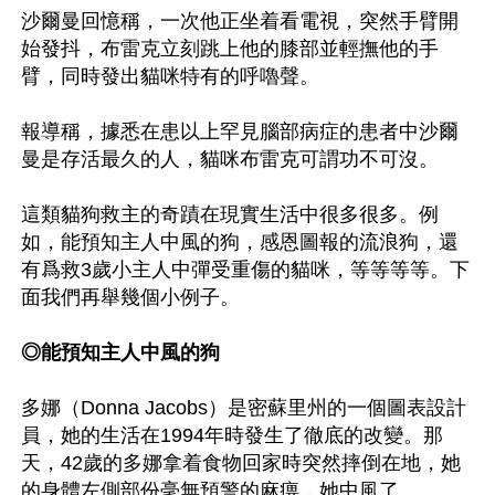
沙爾曼回憶稱，一次他正坐着看電視，突然手臂開
始發抖，布雷克立刻跳上他的膝部並輕撫他的手
臂，同時發出貓咪特有的呼嚕聲。

報導稱，據悉在患以上罕見腦部病症的患者中沙爾
曼是存活最久的人，貓咪布雷克可謂功不可沒。

這類貓狗救主的奇蹟在現實生活中很多很多。例
如，能預知主人中風的狗，感恩圖報的流浪狗，還
有爲救3歲小主人中彈受重傷的貓咪，等等等等。下
面我們再舉幾個小例子。

◎能預知主人中風的狗
多娜（Donna Jacobs）是密蘇里州的一個圖表設計
員，她的生活在1994年時發生了徹底的改變。那
天，42歲的多娜拿着食物回家時突然摔倒在地，她
的身體左側部份毫無預警的麻痹，她中風了。
