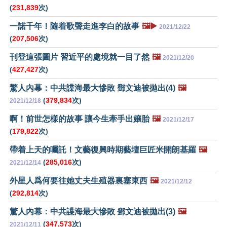
(
231,839
次)
一諾千年！隨着歌聲走進李白的故事
🖼️▶️
2021/12/22
(
207,506
次)
刊登這張圖片 習近平的處境就一目了然
🖼️
2021/12/20
(
427,427
次)
驚人內幕：中共諜海最大慘敗 鄧文迪被拋出(4)
🖼️
(
379,834
次)
2021/12/18
啊！前世怎樣的故事 讓今生牽手出孃胎
🖼️
2021/12/17
(
179,822
次)
帶着上天的囑託！文藝復興時期藝壇巨匠米開朗基羅
🖼️
(
285,016
次)
2021/12/14
外星人爲何要往她丈夫生殖器裏塞東西
🖼️
2021/12/12
(
292,814
次)
驚人內幕：中共諜海最大慘敗 鄧文迪被拋出(3)
🖼️
(
347,573
次)
2021/12/11