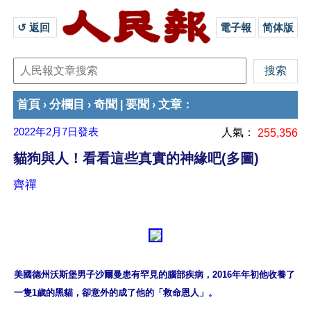
↺ 返回 
電子報
简体版
首頁
分欄目
奇聞
要聞
文章
›
›
|
›
：
2022年2月7日
發表
人氣：
255,356
貓狗與人！看看這些真實的神緣吧(多圖)
齊禪
美國德州沃斯堡男子沙爾曼患有罕見的腦部疾病，2016年年初他收養了