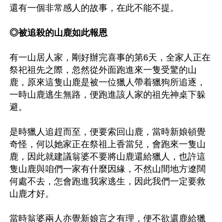
還有一個非常感人的故事，在此不能不提。

◎被追殺的山鹿如此報恩
有一山居人家，剛好辦完喜事的第6天，全家人正在
祭祀祖先之際，忽然從外面跑進來一隻受驚的山
鹿，原來這隻山鹿是被一位獵人帶着獵狗所追逐，
一時山鹿逃生無路，便跑進該人家的祖先神桌下躲
避。

是時獵人追趕而至，便要索回山鹿，當時新娘頓覺
奇怪，何以她家正在祭祖上香當兒，會跑來一隻山
鹿，因此就建議翁婆不要將山鹿還給獵人，也許這
隻山鹿與咱們一家有什麼因緣，不然山間地方遼闊
何處不去，怎會跑進我家逃生，因此我們一定要救
山鹿才好。

當時翁婆兩人亦覺新娘言之有理，便不欲還鹿給獵