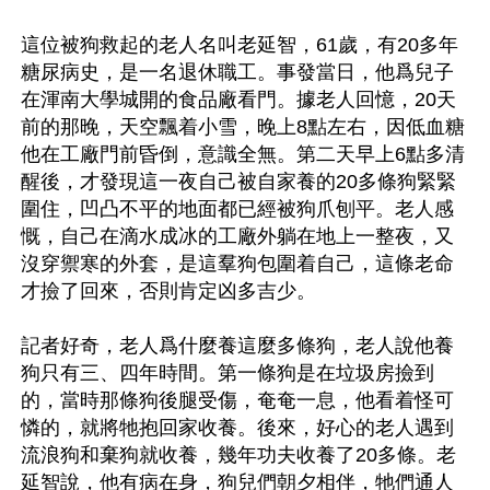
這位被狗救起的老人名叫老延智，61歲，有20多年
糖尿病史，是一名退休職工。事發當日，他爲兒子
在渾南大學城開的食品廠看門。據老人回憶，20天
前的那晚，天空飄着小雪，晚上8點左右，因低血糖
他在工廠門前昏倒，意識全無。第二天早上6點多清
醒後，才發現這一夜自己被自家養的20多條狗緊緊
圍住，凹凸不平的地面都已經被狗爪刨平。老人感
慨，自己在滴水成冰的工廠外躺在地上一整夜，又
沒穿禦寒的外套，是這羣狗包圍着自己，這條老命
才撿了回來，否則肯定凶多吉少。

記者好奇，老人爲什麼養這麼多條狗，老人說他養
狗只有三、四年時間。第一條狗是在垃圾房撿到
的，當時那條狗後腿受傷，奄奄一息，他看着怪可
憐的，就將牠抱回家收養。後來，好心的老人遇到
流浪狗和棄狗就收養，幾年功夫收養了20多條。老
延智說，他有病在身，狗兒們朝夕相伴，牠們通人