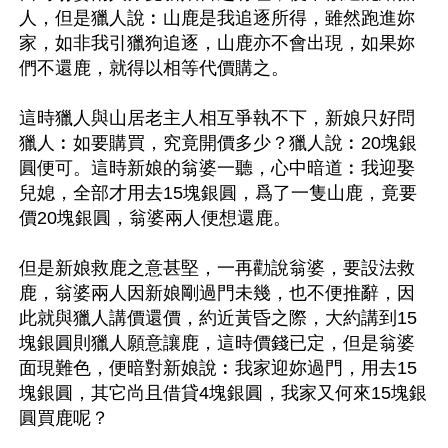
人，但是獵人說︰山鹿是我追逐所得，雖然跑進妳
家，如非我引獵狗追逐，山鹿亦不會出現，如果妳
們不還鹿，就得以相等代價購之。

這時獵人與山居老主人相互爭執不下，新娘只好問
獵人︰如要購買，究竟開價多少？獵人說︰20塊銀
圓便可。這時新娘的翁婆一聽，心中暗道︰我迎娶
兒媳，全部才用去15塊銀圓，爲了一隻山鹿，竟要
價20塊銀圓，翁婆兩人便想還鹿。

但是新娘救鹿之意甚堅，一再勸說翁婆，要設法救
鹿，翁婆兩人因新娘剛過門未幾，也不便推辭，因
此就與獵人講價還價，約近黃昏之際，大約講到15
塊銀圓則獵人願意讓鹿，這時價錢已定，但是翁婆
面現難色，便暗對新娘說︰我家迎妳過門，用去15
塊銀圓，其它尚且借貸4塊銀圓，我家又何來15塊銀
圓買鹿呢？
