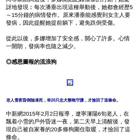
訝地發現︰每次潘垂出現這種舉動後，她都會經歷5
～15分鐘的病情發作。原來潘垂能感覺到女主人要
發病，因此提醒她提前躺下，避免跌倒受傷。

從此以後，多娜增加了安全感，開心了許多。心情
一開朗，發病率也隨之減少。

◎感恩圖報的流浪狗
中新網2015年2月2日報導，遼寧瀋陽6旬老人，在
飄着小雪的戶外昏迷一夜，第二天早上清醒後，發
現自己被自家養的20多條狗圍住取暖，才撿回了這
條命。
