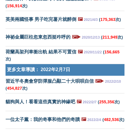
(
156,914
次)
英美兩國怪事 男子吃完薯片就醉倒
🖼️
(
175,363
次)
2021/4/3
神祕金屬巨柱忽東忽西挺咋呼的
🖼️▶️
(
211,949
次)
2020/12/13
荷蘭高架列車衝出軌 結果不可置信
🖼️
(
156,665
2020/11/22
次)
更多文章導讀：
2022年2月7日
習近平冬奧會穿防彈服凸顯二十大唄唄自信
🖼️▶️
2022/2/10
(
454,827
次)
貓狗與人！看看這些真實的神緣吧
🖼️
(
255,356
次)
2022/2/7
一位太子黨：我的奇事和他們的奇蹟
🖼️
(
482,536
次)
2022/2/4