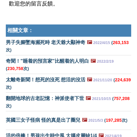
歡迎您的留言反饋。
相關文章：
男子失腳墜海瀕死時 老天爺大顯神奇
🖼️
(
263,153
2022/4/15
次)
奇聞！"睡着的預言家"比醒着的人明白
🖼️
2022/2/19
(
230,758
次)
太離奇新聞！想死的沒死 想活的沒活
🖼️
(
224,639
2021/11/20
次)
翻開地球的古老記憶：神派使者下世
🖼️
(
757,208
2021/10/15
次)
英國三女子怪病 怪的真是出了圈兒
🖼️
(
197,285
次)
2021/5/3
活的倍棒！男孩出生時中風 大腦皮層缺1/4
🖼️
2021/4/19