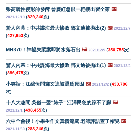
張高麗性侵彭帥發酵 曾慶紅急眼一耙摟出習全家
🖼️
(
829,240
次)
2021/12/10
驚人內幕：中共諜海最大慘敗 鄧文迪被拋出(2)
🖼️
2021/12/7
(
427,653
次)
MH370！神祕失蹤案即將水落石出
🖼️
(
350,755
次)
2021/12/5
驚人內幕：中共諜海最大慘敗 鄧文迪被拋出(1)
🖼️
2021/12/4
(
386,475
次)
小笑話：江綿恆問鄧文迪被退貨原因
🖼️
(
433,786
2021/12/2
次)
十八大趣聞 吳儀一聲"婊子" 江澤民急的跺不了腳
🖼️
(
498,455
次)
2021/12/1
六中全會後！小學生作文真情流露 老師評語蓋了帽兒
🖼️
(
283,246
次)
2021/11/30