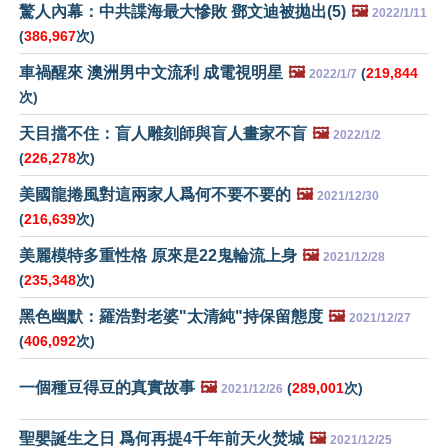
驚人內幕：中共諜海最大慘敗 鄧文迪被拋出(5)
🖼️
2022/1/11
(
386,967
次)
車禍醒來 澳洲男中文流利 成電視明星
🖼️
(
219,844
2022/1/7
次)
天目擋不住：盲人雕刻師與盲人畫家不盲
🖼️
2022/1/2
(
226,278
次)
美國龍捲風對這兩家人爲何不要不要的
🖼️
2021/12/30
(
216,639
次)
美麗模特多重性格 原來是22鬼輪流上身
🖼️
2021/12/28
(
235,348
次)
黑色幽默：羅浩對老婆"太清純"持保留態度
🖼️
2021/12/27
(
406,092
次)
一個種豆得豆的真實故事
🖼️
(
289,001
次)
2021/12/26
聖嬰誕生之日 爲何再提4千年前天火焚城
🖼️
2021/12/25