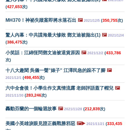
2021/12/7
(
427,653
次)
MH370！神祕失蹤案即將水落石出
🖼️
(
350,755
次)
2021/12/5
驚人內幕：中共諜海最大慘敗 鄧文迪被拋出(1)
🖼️
2021/12/4
(
386,475
次)
小笑話：江綿恆問鄧文迪被退貨原因
🖼️
(
433,786
2021/12/2
次)
十八大趣聞 吳儀一聲"婊子" 江澤民急的跺不了腳
🖼️
(
498,455
次)
2021/12/1
六中全會後！小學生作文真情流露 老師評語蓋了帽兒
🖼️
(
283,246
次)
2021/11/30
轟動芬蘭的一個輪迴故事
🖼️
(
212,839
次)
2021/11/28
美國小英雄淚眼見證正義戰勝邪惡
🖼️▶️
(
333,435
2021/11/21