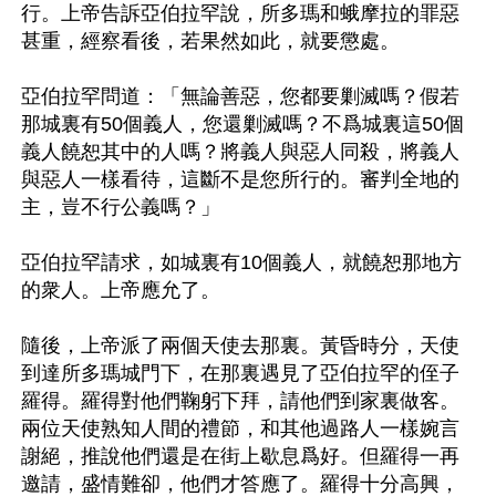
行。上帝告訴亞伯拉罕說，所多瑪和蛾摩拉的罪惡
甚重，經察看後，若果然如此，就要懲處。

亞伯拉罕問道：「無論善惡，您都要剿滅嗎？假若
那城裏有50個義人，您還剿滅嗎？不爲城裏這50個
義人饒恕其中的人嗎？將義人與惡人同殺，將義人
與惡人一樣看待，這斷不是您所行的。審判全地的
主，豈不行公義嗎？」

亞伯拉罕請求，如城裏有10個義人，就饒恕那地方
的衆人。上帝應允了。

隨後，上帝派了兩個天使去那裏。黃昏時分，天使
到達所多瑪城門下，在那裏遇見了亞伯拉罕的侄子
羅得。羅得對他們鞠躬下拜，請他們到家裏做客。
兩位天使熟知人間的禮節，和其他過路人一樣婉言
謝絕，推說他們還是在街上歇息爲好。但羅得一再
邀請，盛情難卻，他們才答應了。羅得十分高興，