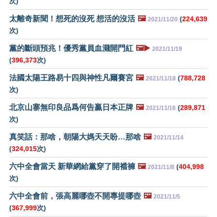
次)
太離奇新聞！想死的沒死 想活的沒活
🖼️
(
224,639
2021/11/20
次)
黨的斷頭預兆！優秀黨員血濺開門紅
🖼️▶️
2021/11/19
(
396,373
次)
法國太陽王路易十四與神性凡爾賽宮
🖼️
(
788,728
2021/11/18
次)
北京山寨無印良品爲何告贏日本正牌
🖼️
(
289,871
2021/11/16
次)
真笑話：那啥，朝陽大媽天天盼…那啥
🖼️
2021/11/14
(
324,015
次)
六中全會當天 新華網給黨穿了開襠褲
🖼️
(
404,998
2021/11/8
次)
六中全會前，張高麗哪壺不開專提哪壺
🖼️
2021/11/5
(
367,999
次)