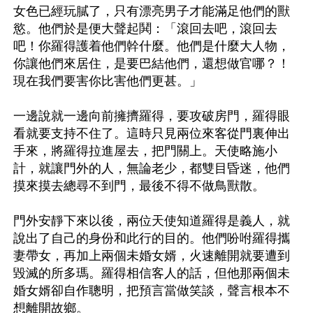
女色已經玩膩了，只有漂亮男子才能滿足他們的獸
慾。他們於是便大聲起鬨：「滾回去吧，滾回去
吧！你羅得護着他們幹什麼。他們是什麼大人物，
你讓他們來居住，是要巴結他們，還想做官哪？！
現在我們要害你比害他們更甚。」

一邊說就一邊向前擁擠羅得，要攻破房門，羅得眼
看就要支持不住了。這時只見兩位來客從門裏伸出
手來，將羅得拉進屋去，把門關上。天使略施小
計，就讓門外的人，無論老少，都雙目昏迷，他們
摸來摸去總尋不到門，最後不得不做鳥獸散。

門外安靜下來以後，兩位天使知道羅得是義人，就
說出了自己的身份和此行的目的。他們吩咐羅得攜
妻帶女，再加上兩個未婚女婿，火速離開就要遭到
毀滅的所多瑪。羅得相信客人的話，但他那兩個未
婚女婿卻自作聰明，把預言當做笑談，聲言根本不
想離開故鄉。
