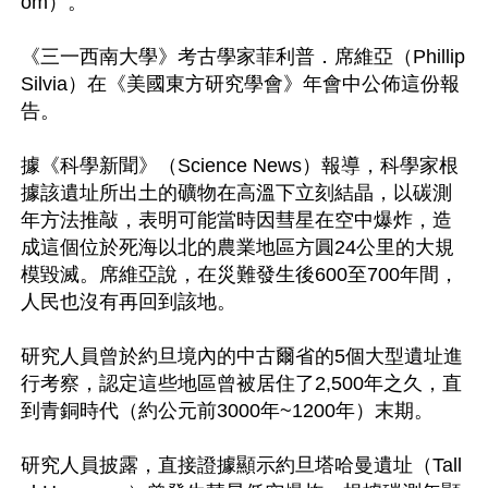
om）。

《三一西南大學》考古學家菲利普．席維亞（Phillip 
Silvia）在《美國東方研究學會》年會中公佈這份報
告。

據《科學新聞》（Science News）報導，科學家根
據該遺址所出土的礦物在高溫下立刻結晶，以碳測
年方法推敲，表明可能當時因彗星在空中爆炸，造
成這個位於死海以北的農業地區方圓24公里的大規
模毀滅。席維亞說，在災難發生後600至700年間，
人民也沒有再回到該地。

研究人員曾於約旦境內的中古爾省的5個大型遺址進
行考察，認定這些地區曾被居住了2,500年之久，直
到青銅時代（約公元前3000年~1200年）末期。

研究人員披露，直接證據顯示約旦塔哈曼遺址（Tall 