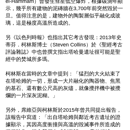
el-Hammam）曾發生彗星低空爆炸，根據碳測年顯
示，幾乎所有建物的泥磚牆在3,700年前突然毀於一
旦。值得注意的是，建物外的陶製層似乎融化成玻
璃，這是極度高溫所造成的。

另《以色列時報》也指出其它考古發現：2013年史
蒂芬．柯林斯博士（Steven Collins）於《聖經考古
評論雜誌》中也曾撰文指出塔哈曼遺址很可能是聖
經中的焚城所多瑪。

柯林斯在當時的文章中提到：「猛烈的大火結束了
在塔哈姆的一切，形成一大片融化的陶器物、焦黑
的基石、還有數公尺高的灰燼，就像攪拌機中被攪
爛的一片深灰泥糊。」

另外，席維亞與柯林斯於2015年曾共同提出報告，
該報告中寫道：「出自塔哈姆與鄰近考古遺址的證
據顯示，其因高度衝撞與高溫的毀滅事件所造成的