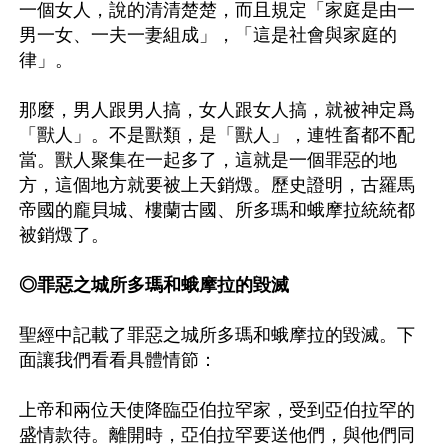
一個女人，說的清清楚楚，而且規定「家庭是由一
男一女、一夫一妻組成」，「這是社會與家庭的
律」。

那麼，男人跟男人搞，女人跟女人搞，就被神定爲
「獸人」。不是獸類，是「獸人」，連牲畜都不配
當。獸人聚集在一起多了，這就是一個罪惡的地
方，這個地方就要被上天銷燬。歷史證明，古羅馬
帝國的龐貝城、樓蘭古國、所多瑪和蛾摩拉統統都
被銷燬了。

◎罪惡之城所多瑪和蛾摩拉的毀滅
聖經中記載了罪惡之城所多瑪和蛾摩拉的毀滅。下
面讓我們看看具體情節：

上帝和兩位天使降臨亞伯拉罕家，受到亞伯拉罕的
盛情款待。離開時，亞伯拉罕要送他們，與他們同