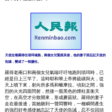
天使拉着羅得往瑣珥城跑，兩個女兒緊跟其後，他的妻子因忘記天使的
告誡，變成了一根鹽柱。
羅得老兩口和兩個女兒氣喘吁吁地跑到瑣珥時，已
經是日上三竿了。這時耶和華上帝將硫磺與火，從
天上噴下來，射向所多瑪和蛾摩拉。頃刻之間，強
烈的火光四面閃射，然後一股黑色的煙柱直衝天
空，在高空才分散開來，形成蘑菇狀。羅得的妻子
走在最後邊，當她聽到一聲悶響時，一種瞬間產生
的強烈好奇感使她忘記了天使的告誡，忍不住回頭