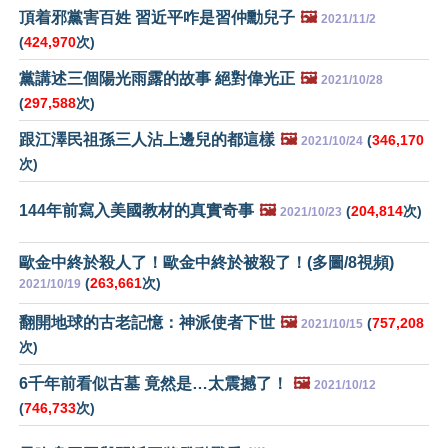
頂着邪黨害百姓 習近平咋是習仲勳兒子
🖼️
2021/11/2
(
424,970
次)
黨講述三個陽光雨露的故事 絕對偉光正
🖼️
2021/10/28
(
297,588
次)
跟江澤民祖孫三人沾上邊兒的都這樣
🖼️
(
346,170
2021/10/24
次)
144年前寫入美國教材的真實奇事
🖼️
(
204,814
次)
2021/10/23
歐金中終於殺人了！歐金中終於被殺了！(多圖/8視頻)
(
263,661
次)
2021/10/19
翻開地球的古老記憶：神派使者下世
🖼️
(
757,208
2021/10/15
次)
6千年前看似古墓 竟然是…太震撼了！
🖼️
2021/10/12
(
746,733
次)