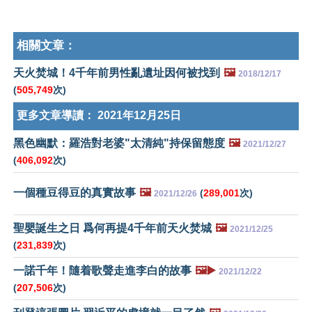
相關文章：
天火焚城！4千年前男性亂遺址因何被找到
🖼️
2018/12/17
(
505,749
次)
更多文章導讀：
2021年12月25日
黑色幽默：羅浩對老婆"太清純"持保留態度
🖼️
2021/12/27
(
406,092
次)
一個種豆得豆的真實故事
🖼️
(
289,001
次)
2021/12/26
聖嬰誕生之日 爲何再提4千年前天火焚城
🖼️
2021/12/25
(
231,839
次)
一諾千年！隨着歌聲走進李白的故事
🖼️▶️
2021/12/22
(
207,506
次)