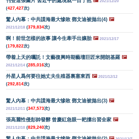
刊登這張圖片 習近平的處境就一目了然
🖼️
2021/12/20
(
427,427
次)
驚人內幕：中共諜海最大慘敗 鄧文迪被拋出(4)
🖼️
(
379,834
次)
2021/12/18
啊！前世怎樣的故事 讓今生牽手出孃胎
🖼️
2021/12/17
(
179,822
次)
帶着上天的囑託！文藝復興時期藝壇巨匠米開朗基羅
🖼️
(
285,016
次)
2021/12/14
外星人爲何要往她丈夫生殖器裏塞東西
🖼️
2021/12/12
(
292,814
次)
驚人內幕：中共諜海最大慘敗 鄧文迪被拋出(3)
🖼️
(
347,573
次)
2021/12/11
張高麗性侵彭帥發酵 曾慶紅急眼一耙摟出習全家
🖼️
(
829,240
次)
2021/12/10
驚人內幕：中共諜海最大慘敗 鄧文迪被拋出(2)
🖼️