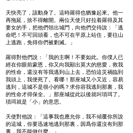
天快亮了，該動身了。這時羅得也猶豫起來。他一
再拖延，捨不得離開。兩位天使只好拉着羅得及其
妻女的手，把他們領出城門，向他們交待說：「逃
命吧！不可回頭看，也不可在平原上站住，要往山
上逃跑，免得你們被剿滅。」

羅得對他們說：「我的主啊！不要如此。你僕人已
經在你眼前蒙恩，你又向我顯出莫大的慈愛，救我
的性命，還沒有等我逃到山上去，恐怕這災禍臨到
我頭上，我便死了。看哪！那座城又小又近，容易
逃到，這城不是很小的嗎？求你容我逃到那裏，我
的性命才得保全。」那座城從此以後就叫瑣珥了。
瑣珥就是「小」的意思。

天使對他說：「這事我也應允你，我不傾覆你所說
的這城，你要迅速地逃到那裏，因爲你還沒有到那