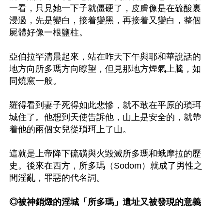
一看，只見她一下子就僵硬了，皮膚像是在硫酸裏
浸過，先是變白，接着變黑，再接着又變白，整個
屍體好像一根鹽柱。

亞伯拉罕清晨起來，站在昨天下午與耶和華說話的
地方向所多瑪方向瞭望，但見那地方煙氣上騰，如
同燒窯一般。

羅得看到妻子死得如此悲慘，就不敢在平原的瑣珥
城住了。他想到天使告訴他，山上是安全的，就帶
着他的兩個女兒從瑣珥上了山。

這就是上帝降下硫磺與火毀滅所多瑪和蛾摩拉的歷
史。後來在西方，所多瑪（Sodom）就成了男性之
間淫亂，罪惡的代名詞。

◎被神銷燬的淫城「所多瑪」遺址又被發現的意義