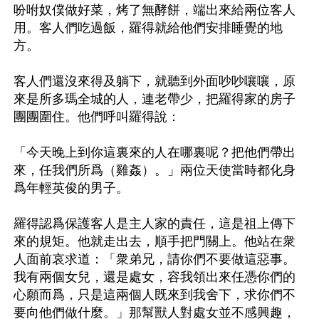
吩咐奴僕做好菜，烤了無酵餅，端出來給兩位客人
用。客人們吃過飯，羅得就給他們安排睡覺的地
方。

客人們還沒來得及躺下，就聽到外面吵吵嚷嚷，原
來是所多瑪全城的人，連老帶少，把羅得家的房子
團團圍住。他們呼叫羅得說：

「今天晚上到你這裏來的人在哪裏呢？把他們帶出
來，任我們所爲（雞姦）。」兩位天使當時都化身
爲年輕英俊的男子。

羅得認爲保護客人是主人家的責任，這是祖上傳下
來的規矩。他就走出去，順手把門關上。他站在衆
人面前哀求道：「衆弟兄，請你們不要做這惡事。
我有兩個女兒，還是處女，容我領出來任憑你們的
心願而爲，只是這兩個人既來到我舍下，求你們不
要向他們做什麼。」那幫獸人對處女並不感興趣，