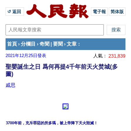
↺ 返回 
電子報
简体版
首頁
分欄目
奇聞
要聞
文章
›
›
|
›
：
2021年12月25日
發表
人氣：
231,839
聖嬰誕生之日 爲何再提4千年前天火焚城(多
圖)
戚思
3700年前，充斥罪惡的所多瑪，被上帝降下天火毀滅！