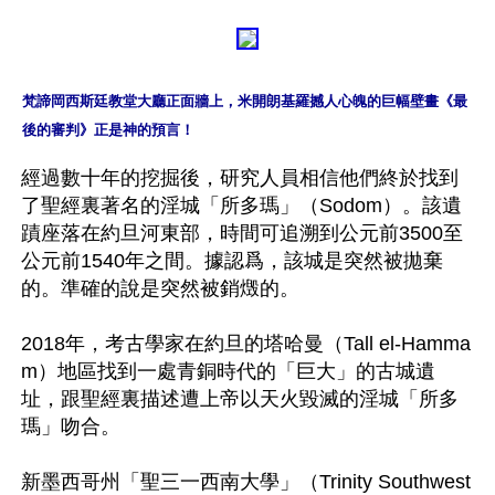
梵諦岡西斯廷教堂大廳正面牆上，米開朗基羅撼人心魄的巨幅壁畫《最
後的審判》正是神的預言！
經過數十年的挖掘後，研究人員相信他們終於找到
了聖經裏著名的淫城「所多瑪」（Sodom）。該遺
蹟座落在約旦河東部，時間可追溯到公元前3500至
公元前1540年之間。據認爲，該城是突然被拋棄
的。準確的說是突然被銷燬的。

2018年，考古學家在約旦的塔哈曼（Tall el-Hamma
m）地區找到一處青銅時代的「巨大」的古城遺
址，跟聖經裏描述遭上帝以天火毀滅的淫城「所多
瑪」吻合。

新墨西哥州「聖三一西南大學」（Trinity Southwest