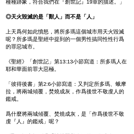
種種跡象，符合我們在『創世記』19章的描述。」

◎天火毀滅的是「獸人」而不是「人」
上天爲何如此憤怒，將所多瑪這個城市用天火毀滅
呢？所多瑪是聖經中提到的一個男性搞同性性行爲
的罪惡城市。

《聖經》「創世記」第13:13小節寫道：所多瑪人在
耶和華面前罪大惡極。

「彼得後書」第2:6小節寫道：又判定所多瑪、蛾摩
拉，將兩城傾覆，焚燒成灰，作爲後世不敬虔人的
鑑戒。

爲什麼將兩城傾覆、焚燒成灰，是「作爲後世不敬
虔『人』的鑑戒」呢？
