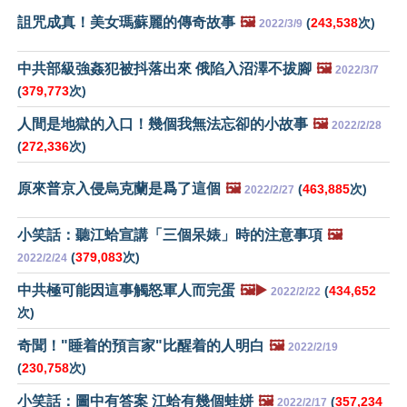
詛咒成真！美女瑪蘇麗的傳奇故事
🖼️
(
243,538
次)
2022/3/9
中共部級強姦犯被抖落出來 俄陷入沼澤不拔腳
🖼️
2022/3/7
(
379,773
次)
人間是地獄的入口！幾個我無法忘卻的小故事
🖼️
2022/2/28
(
272,336
次)
原來普京入侵烏克蘭是爲了這個
🖼️
(
463,885
次)
2022/2/27
小笑話：聽江蛤宣講「三個呆婊」時的注意事項
🖼️
(
379,083
次)
2022/2/24
中共極可能因這事觸怒軍人而完蛋
🖼️▶️
(
434,652
2022/2/22
次)
奇聞！"睡着的預言家"比醒着的人明白
🖼️
2022/2/19
(
230,758
次)
小笑話：圖中有答案 江蛤有幾個蛙姘
🖼️
(
357,234
2022/2/17