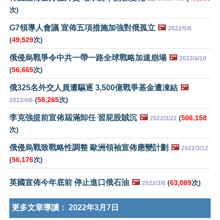
次)
G7領導人會議 宣佈五項措施加強對俄孤立
🖼️
2022/5/8
(
49,529
次)
俄侵烏戰爭令中共一帶一路全球戰略加速崩塌
🖼️
2022/4/10
(
56,665
次)
俄325名外交人員遭驅逐 3,500億戰爭基金遭凍結
🖼️
(
58,265
次)
2022/4/6
李克強提前宣佈屆滿卸任 習屁股賊沉
🖼️
(
506,158
2022/3/22
次)
俄侵烏戰致戰略性調整 歐洲領袖宣佈應變計劃
🖼️
2022/3/12
(
56,176
次)
英國宣佈今年底前 停止進口俄石油
🖼️
(
63,089
次)
2022/3/8
更多文章導讀：
2022年3月7日