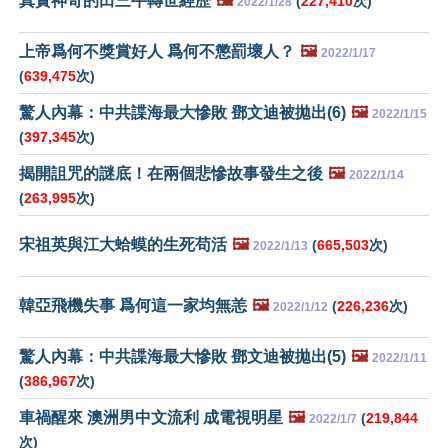
真實神奇的田三牛轉世經歷
🖼️
(
227,410
次)
2022/1/28
上帝爲何不獎賞好人 爲何不懲罰壞人？
🖼️
2022/1/17
(
639,475
次)
驚人內幕：中共諜海最大慘敗 鄧文迪被拋出(6)
🖼️
2022/1/15
(
397,345
次)
揭開詛咒的謎底！在兩個悲慘故事發生之後
🖼️
2022/1/14
(
263,995
次)
宋祖英與江大蛤蟆的生死苟活
🖼️
(
665,503
次)
2022/1/13
韓亞飛機失事 爲何這一家均無恙
🖼️
(
226,236
次)
2022/1/12
驚人內幕：中共諜海最大慘敗 鄧文迪被拋出(5)
🖼️
2022/1/11
(
386,967
次)
車禍醒來 澳洲男中文流利 成電視明星
🖼️
(
219,844
2022/1/7
次)