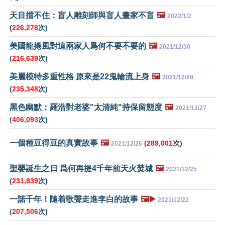
天目擋不住：盲人雕刻師與盲人畫家不盲
🖼️
2022/1/2
(
226,278
次)
美國龍捲風對這兩家人爲何不要不要的
🖼️
2021/12/30
(
216,639
次)
美麗模特多重性格 原來是22鬼輪流上身
🖼️
2021/12/28
(
235,348
次)
黑色幽默：羅浩對老婆"太清純"持保留態度
🖼️
2021/12/27
(
406,093
次)
一個種豆得豆的真實故事
🖼️
(
289,001
次)
2021/12/26
聖嬰誕生之日 爲何再提4千年前天火焚城
🖼️
2021/12/25
(
231,839
次)
一諾千年！隨着歌聲走進李白的故事
🖼️▶️
2021/12/22
(
207,506
次)