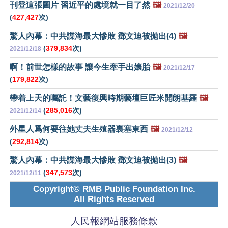
刊登這張圖片 習近平的處境就一目了然
🖼️
2021/12/20
(
427,427
次)
驚人內幕：中共諜海最大慘敗 鄧文迪被拋出(4)
🖼️
(
379,834
次)
2021/12/18
啊！前世怎樣的故事 讓今生牽手出孃胎
🖼️
2021/12/17
(
179,822
次)
帶着上天的囑託！文藝復興時期藝壇巨匠米開朗基羅
🖼️
(
285,016
次)
2021/12/14
外星人爲何要往她丈夫生殖器裏塞東西
🖼️
2021/12/12
(
292,814
次)
驚人內幕：中共諜海最大慘敗 鄧文迪被拋出(3)
🖼️
(
347,573
次)
2021/12/11
Copyright© RMB Public Foundation Inc.
All Rights Reserved
人民報網站服務條款