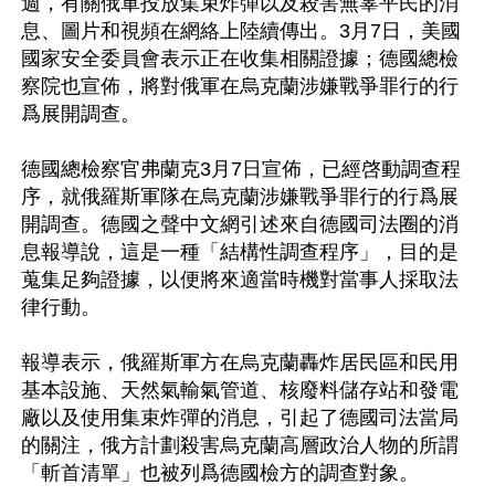
週，有關俄軍投放集束炸彈以及殺害無辜平民的消
息、圖片和視頻在網絡上陸續傳出。3月7日，美國
國家安全委員會表示正在收集相關證據；德國總檢
察院也宣佈，將對俄軍在烏克蘭涉嫌戰爭罪行的行
爲展開調查。

德國總檢察官弗蘭克3月7日宣佈，已經啓動調查程
序，就俄羅斯軍隊在烏克蘭涉嫌戰爭罪行的行爲展
開調查。德國之聲中文網引述來自德國司法圈的消
息報導說，這是一種「結構性調查程序」，目的是
蒐集足夠證據，以便將來適當時機對當事人採取法
律行動。

報導表示，俄羅斯軍方在烏克蘭轟炸居民區和民用
基本設施、天然氣輸氣管道、核廢料儲存站和發電
廠以及使用集束炸彈的消息，引起了德國司法當局
的關注，俄方計劃殺害烏克蘭高層政治人物的所謂
「斬首清單」也被列爲德國檢方的調查對象。
