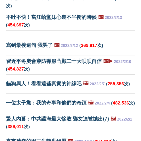
次)
不吐不快！當江蛤堂妹心裏不平衡的時候
🖼️
2022/2/13
(
454,697
次)
寫到最後這句 我哭了
🖼️
(
369,617
次)
2022/2/12
習近平冬奧會穿防彈服凸顯二十大唄唄自信
🖼️▶️
2022/2/10
(
454,827
次)
貓狗與人！看看這些真實的神緣吧
🖼️
(
255,356
次)
2022/2/7
一位太子黨：我的奇事和他們的奇蹟
🖼️
(
482,536
次)
2022/2/4
驚人內幕：中共諜海最大慘敗 鄧文迪被拋出(7)
🖼️
2022/2/1
(
389,011
次)