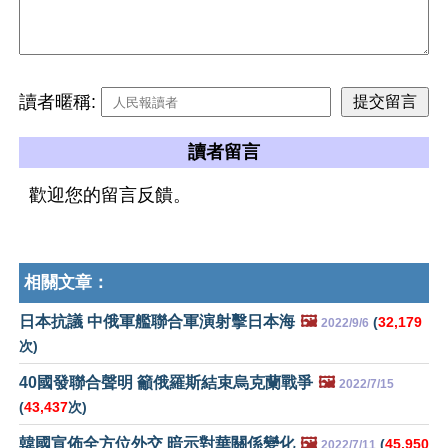
讀者暱稱:
讀者留言
歡迎您的留言反饋。
相關文章：
日本抗議 中俄軍艦聯合軍演射擊日本海
🖼️
(
32,179
2022/9/6
次)
40國發聯合聲明 籲俄羅斯結束烏克蘭戰爭
🖼️
2022/7/15
(
43,437
次)
韓國宣佈全方位外交 暗示對華關係變化
🖼️
(
45,950
2022/7/11