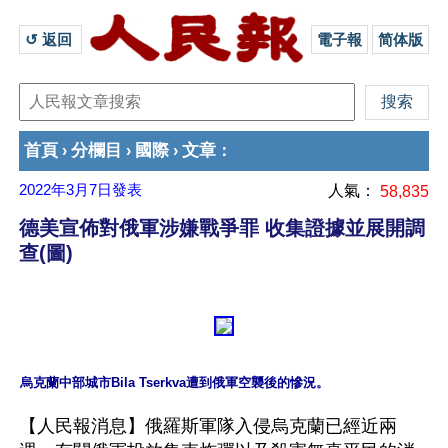
↺ 返回 
電子報
简体版
首頁
分欄目
國際
文章
›
›
›
：
2022年3月7日
發表
人氣：
58,835
德美宣佈對俄軍涉嫌戰爭罪 收集證據並展開調
查(圖)
【人民報消息】俄羅斯軍隊入侵烏克蘭已經近兩