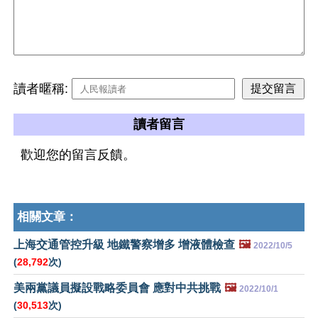
讀者暱稱:
讀者留言
歡迎您的留言反饋。
相關文章：
上海交通管控升級 地鐵警察增多 增液體檢查
🖼️
2022/10/5
(
28,792
次)
美兩黨議員擬設戰略委員會 應對中共挑戰
🖼️
2022/10/1
(
30,513
次)