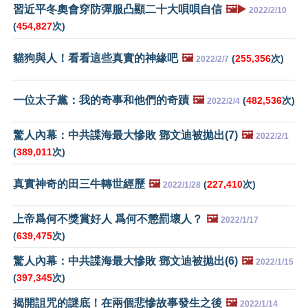
習近平冬奧會穿防彈服凸顯二十大唄唄自信
🖼️▶️
2022/2/10
(
454,827
次)
貓狗與人！看看這些真實的神緣吧
🖼️
(
255,356
次)
2022/2/7
一位太子黨：我的奇事和他們的奇蹟
🖼️
(
482,536
次)
2022/2/4
驚人內幕：中共諜海最大慘敗 鄧文迪被拋出(7)
🖼️
2022/2/1
(
389,011
次)
真實神奇的田三牛轉世經歷
🖼️
(
227,410
次)
2022/1/28
上帝爲何不獎賞好人 爲何不懲罰壞人？
🖼️
2022/1/17
(
639,475
次)
驚人內幕：中共諜海最大慘敗 鄧文迪被拋出(6)
🖼️
2022/1/15
(
397,345
次)
揭開詛咒的謎底！在兩個悲慘故事發生之後
🖼️
2022/1/14