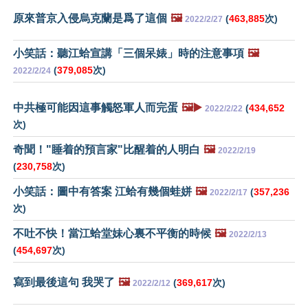
原來普京入侵烏克蘭是爲了這個
🖼️
(
463,885
次)
2022/2/27
小笑話：聽江蛤宣講「三個呆婊」時的注意事項
🖼️
(
379,085
次)
2022/2/24
中共極可能因這事觸怒軍人而完蛋
🖼️▶️
(
434,652
2022/2/22
次)
奇聞！"睡着的預言家"比醒着的人明白
🖼️
2022/2/19
(
230,758
次)
小笑話：圖中有答案 江蛤有幾個蛙姘
🖼️
(
357,236
2022/2/17
次)
不吐不快！當江蛤堂妹心裏不平衡的時候
🖼️
2022/2/13
(
454,697
次)
寫到最後這句 我哭了
🖼️
(
369,617
次)
2022/2/12