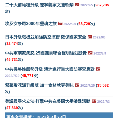
二十大前維穩升級 遼寧姜家文遭軟禁
🖼️
(
287,735
2022/9/5
次)
埃及女祭司3000年靈魂之旅
🖼️
(
68,729
次)
2022/9/5
日本升級戰機並加強防空演習 確保國家安全
🖼️
2022/9/3
(
32,474
次)
中共軍演惹衆怒 25國議員聯合聲明強烈譴責
🖼️
2022/8/9
(
45,731
次)
中共侵略性態勢升級 澳洲進行重大國防審查應對
🖼️
(
45,771
次)
2022/7/29
紫菜蛋花湯升級版 加一食材就更美味
🖼️
(
35,562
2022/7/25
次)
美議員尋求立法 打擊中共在美國大學滲透活動
🖼️
2022/7/3
(
47,869
次)
更多文章導讀：
2022年3月23日