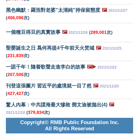
黑色幽默：羅浩對老婆"太清純"持保留態度
🖼️
2021/12/27
(
406,096
次)
一個種豆得豆的真實故事
🖼️
(
289,001
次)
2021/12/26
聖嬰誕生之日 爲何再提4千年前天火焚城
🖼️
2021/12/25
(
231,839
次)
一諾千年！隨着歌聲走進李白的故事
🖼️▶️
2021/12/22
(
207,506
次)
刊登這張圖片 習近平的處境就一目了然
🖼️
2021/12/20
(
427,427
次)
驚人內幕：中共諜海最大慘敗 鄧文迪被拋出(4)
🖼️
(
379,834
次)
2021/12/18
Copyright© RMB Public Foundation Inc.
All Rights Reserved