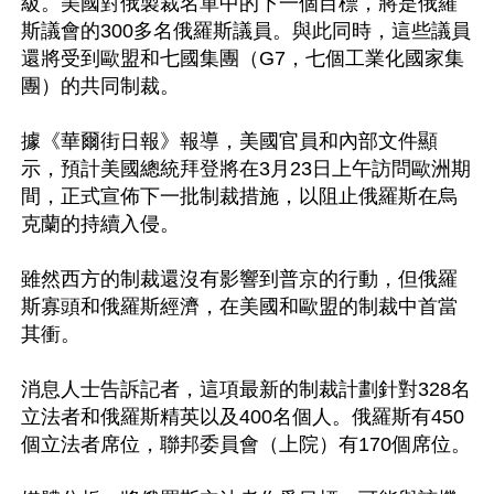
級。美國對俄製裁名單中的下一個目標，將是俄羅
斯議會的300多名俄羅斯議員。與此同時，這些議員
還將受到歐盟和七國集團（G7，七個工業化國家集
團）的共同制裁。

據《華爾街日報》報導，美國官員和內部文件顯
示，預計美國總統拜登將在3月23日上午訪問歐洲期
間，正式宣佈下一批制裁措施，以阻止俄羅斯在烏
克蘭的持續入侵。

雖然西方的制裁還沒有影響到普京的行動，但俄羅
斯寡頭和俄羅斯經濟，在美國和歐盟的制裁中首當
其衝。

消息人士告訴記者，這項最新的制裁計劃針對328名
立法者和俄羅斯精英以及400名個人。俄羅斯有450
個立法者席位，聯邦委員會（上院）有170個席位。
