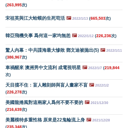
(
263,995
次)
宋祖英與江大蛤蟆的生死苟活
🖼️
(
665,503
次)
2022/1/13
韓亞飛機失事 爲何這一家均無恙
🖼️
(
226,236
次)
2022/1/12
驚人內幕：中共諜海最大慘敗 鄧文迪被拋出(5)
🖼️
2022/1/11
(
386,967
次)
車禍醒來 澳洲男中文流利 成電視明星
🖼️
(
219,844
2022/1/7
次)
天目擋不住：盲人雕刻師與盲人畫家不盲
🖼️
2022/1/2
(
226,278
次)
美國龍捲風對這兩家人爲何不要不要的
🖼️
2021/12/30
(
216,639
次)
美麗模特多重性格 原來是22鬼輪流上身
🖼️
2021/12/28
(
235,348
次)