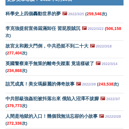
科學史上四個轟動世界的夢
🖼️
(
259,546
次)
2022/3/25
李克強提前宣佈屆滿卸任 習屁股賊沉
🖼️
(
506,158
2022/3/22
次)
故宮太和殿大門倒，中共恐挺不到二十大
🖼️
2022/3/18
(
277,404
次)
英國警察束手無策的離奇失蹤案 竟這樣破了
🖼️
2022/3/14
(
234,868
次)
詛咒成真！美女瑪蘇麗的傳奇故事
🖼️
(
243,538
次)
2022/3/9
中共部級強姦犯被抖落出來 俄陷入沼澤不拔腳
🖼️
2022/3/7
(
379,773
次)
人間是地獄的入口！幾個我無法忘卻的小故事
🖼️
2022/2/28
(
272,336
次)