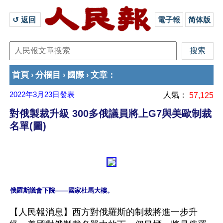
↺ 返回 
電子報
简体版
首頁
分欄目
國際
文章
›
›
›
：
2022年3月23日
發表
人氣：
57,125
對俄製裁升級 300多俄議員將上G7與美歐制裁
名單(圖)
【人民報消息】西方對俄羅斯的制裁將進一步升