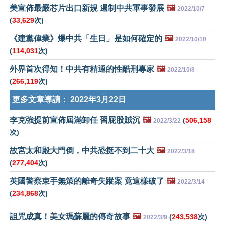
美宣佈最嚴芯片出口新規 遏制中共軍事發展
🖼️
2022/10/7
(
33,629
次)
《建黨偉業》爆中共「生日」是如何確定的
🖼️
2022/10/10
(
114,031
次)
外界首次得知！中共有精通的性酷刑專家
🖼️
2022/10/8
(
266,119
次)
更多文章導讀：
2022年3月22日
李克強提前宣佈屆滿卸任 習屁股賊沉
🖼️
(
506,158
2022/3/22
次)
故宮太和殿大門倒，中共恐挺不到二十大
🖼️
2022/3/18
(
277,404
次)
英國警察束手無策的離奇失蹤案 竟這樣破了
🖼️
2022/3/14
(
234,868
次)
詛咒成真！美女瑪蘇麗的傳奇故事
🖼️
(
243,538
次)
2022/3/9