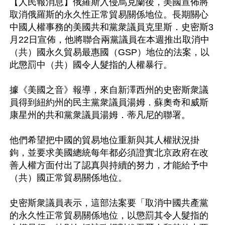
【人民報消息】俄羅斯入侵烏克蘭後，美國宣佈將
取消俄羅斯的永久性正常貿易關係地位。長期關心
中國人權事務的美國共和黨衆議員克里斯．史密斯3
月22日宣佈，他將聯合兩黨議員在本週推出取消中
（共）國永久貿易最惠國（GSP）地位的法案，以
此懲罰中（共）國令人髮指的人權暴行。

據《美國之音》報導，來自新澤西州的史密斯衆議
員得到紐約州的民主黨衆議員湯姆．蘇奧奇和威斯
康星州的共和黨衆議員湯姆．蒂凡尼的聯署。

他們希望把中國的貿易地位重新與其人權狀況掛
鉤，並要求美國總統每年都必須證實北京政府在改
善人權方面付出了認真與持續的努力，才能給予中
（共）國正常貿易關係地位。

史密斯衆議員表示，這部法案要「取消中國共產黨
的永久性正常貿易關係地位，以懲罰其令人髮指的