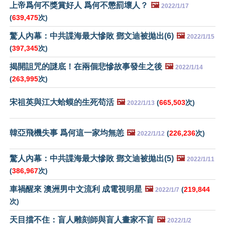
上帝爲何不獎賞好人 爲何不懲罰壞人？
🖼️
2022/1/17
(
639,475
次)
驚人內幕：中共諜海最大慘敗 鄧文迪被拋出(6)
🖼️
2022/1/15
(
397,345
次)
揭開詛咒的謎底！在兩個悲慘故事發生之後
🖼️
2022/1/14
(
263,995
次)
宋祖英與江大蛤蟆的生死苟活
🖼️
(
665,503
次)
2022/1/13
韓亞飛機失事 爲何這一家均無恙
🖼️
(
226,236
次)
2022/1/12
驚人內幕：中共諜海最大慘敗 鄧文迪被拋出(5)
🖼️
2022/1/11
(
386,967
次)
車禍醒來 澳洲男中文流利 成電視明星
🖼️
(
219,844
2022/1/7
次)
天目擋不住：盲人雕刻師與盲人畫家不盲
🖼️
2022/1/2