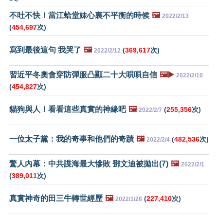
不吐不快！當江蛤堂妹心裏不平衡的時候
🖼️
2022/2/13
(
454,697
次)
寫到最後這句 我哭了
🖼️
(
369,617
次)
2022/2/12
習近平冬奧會穿防彈服凸顯二十大唄唄自信
🖼️▶️
2022/2/10
(
454,827
次)
貓狗與人！看看這些真實的神緣吧
🖼️
(
255,356
次)
2022/2/7
一位太子黨：我的奇事和他們的奇蹟
🖼️
(
482,536
次)
2022/2/4
驚人內幕：中共諜海最大慘敗 鄧文迪被拋出(7)
🖼️
2022/2/1
(
389,011
次)
真實神奇的田三牛轉世經歷
🖼️
(
227,410
次)
2022/1/28