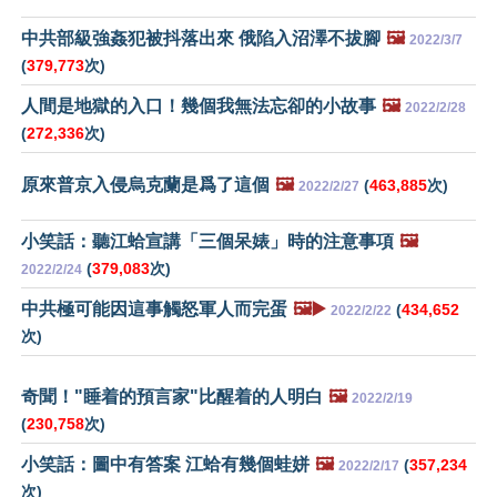
中共部級強姦犯被抖落出來 俄陷入沼澤不拔腳
🖼️
2022/3/7
(
379,773
次)
人間是地獄的入口！幾個我無法忘卻的小故事
🖼️
2022/2/28
(
272,336
次)
原來普京入侵烏克蘭是爲了這個
🖼️
(
463,885
次)
2022/2/27
小笑話：聽江蛤宣講「三個呆婊」時的注意事項
🖼️
(
379,083
次)
2022/2/24
中共極可能因這事觸怒軍人而完蛋
🖼️▶️
(
434,652
2022/2/22
次)
奇聞！"睡着的預言家"比醒着的人明白
🖼️
2022/2/19
(
230,758
次)
小笑話：圖中有答案 江蛤有幾個蛙姘
🖼️
(
357,234
2022/2/17
次)