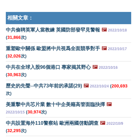
相關文章：
中共偷聘英軍人當教練 英國防部發罕見警報
🖼️
2022/10/18
(
31,866
次)
重塑歐中關係 歐盟將中共視爲全面競爭對手
🖼️
2022/10/17
(
32,026
次)
中共在全球入股96個港口 專家揭其野心
🖼️
2022/10/16
(
30,963
次)
歷史的先聲─中共73年前的承諾(29)
🖼️
(
200,693
2022/10/24
次)
美重擊中共芯片業 數十中企美籍高管面臨抉擇
🖼️
(
30,974
次)
2022/10/15
中共設置海外110警察站 歐洲兩國啓動調查
🖼️
2022/10/9
(
32,295
次)