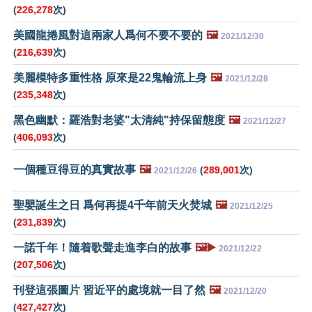
(
226,278
次)
美國龍捲風對這兩家人爲何不要不要的
🖼️
2021/12/30
(
216,639
次)
美麗模特多重性格 原來是22鬼輪流上身
🖼️
2021/12/28
(
235,348
次)
黑色幽默：羅浩對老婆"太清純"持保留態度
🖼️
2021/12/27
(
406,093
次)
一個種豆得豆的真實故事
🖼️
(
289,001
次)
2021/12/26
聖嬰誕生之日 爲何再提4千年前天火焚城
🖼️
2021/12/25
(
231,839
次)
一諾千年！隨着歌聲走進李白的故事
🖼️▶️
2021/12/22
(
207,506
次)
刊登這張圖片 習近平的處境就一目了然
🖼️
2021/12/20
(
427,427
次)