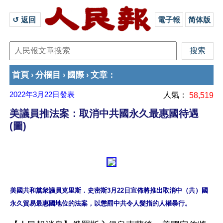
↺ 返回 
電子報
简体版
首頁
分欄目
國際
文章
›
›
›
：
2022年3月22日
發表
人氣：
58,519
美議員推法案：取消中共國永久最惠國待遇
(圖)
美國共和黨衆議員克里斯．史密斯3月22日宣佈將推出取消中（共）國