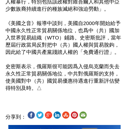
人權暴行，特別包括該政權對維吾爾人和其他中亞
少數族裔持續進行的種族滅絕和強迫勞動」。

《美國之音》報導中談到，美國自2000年開始給予
中國永久性正常貿易關係地位，也爲中（共）國加
入世界貿易組織（WTO）鋪路。史密斯批評，當年
歷屆行政當局反對把中（共）國人權與貿易脫鉤，
因此給了中國共產黨踐踏人權的「免費通行證」。

史密斯表示，俄羅斯很可能因爲入侵烏克蘭而失去
永久性正常貿易關係地位，中共對俄羅斯的支持，
使美國對中（共）國貿易優惠待遇進行重新評估變
分享到：