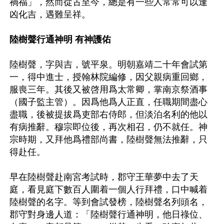
禍福」，然而從古至今，總是有一些人常常可以逢
凶化吉，遇難呈祥。

陸樹聲行通神明 有神護佑
陸樹聲，字與吉，號平泉。明朝嘉靖二十年會試第
一，得中進士，授翰林院編修，因父親病重回鄉，
服喪三年。其後又被啓用爲太常卿，掌南京祭酒事
（國子監主管）。因爲他爲人正直，任職期間盡心
盡職，後被提拔爲吏部右侍郎，但淡泊名利的他以
有病推辭。穆宗即位後，再次相召，仍不就任。神
宗時期，又拜他爲禮部尚書，陸樹聲無法推辭，只
得赴任。

早在陸樹聲赴南宮考試時，郡守王華夢中去了天
庭，看見庭下數百人圍着一個人行拜禮，口中喊着
陸樹聲的名字。等到會試發榜，陸樹聲名列頭名，
郡守對身邊人道：「陸樹聲行通神明，他日祿位、