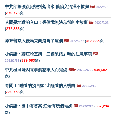
中共部級強姦犯被抖落出來 俄陷入沼澤不拔腳
🖼️
2022/3/7
(
379,773
次)
人間是地獄的入口！幾個我無法忘卻的小故事
🖼️
2022/2/28
(
272,336
次)
原來普京入侵烏克蘭是爲了這個
🖼️
(
463,885
次)
2022/2/27
小笑話：聽江蛤宣講「三個呆婊」時的注意事項
🖼️
(
379,083
次)
2022/2/24
中共極可能因這事觸怒軍人而完蛋
🖼️▶️
(
434,652
2022/2/22
次)
奇聞！"睡着的預言家"比醒着的人明白
🖼️
2022/2/19
(
230,758
次)
小笑話：圖中有答案 江蛤有幾個蛙姘
🖼️
(
357,234
2022/2/17
次)