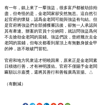
有一年，鎮上來了一羣強盜，很多富戶都被劫掠殆
盡，但奇怪的是，金老闆家卻安然無恙。這自然引
起官府的懷疑，認爲金老闆可能與強盜有勾結。但
是官府將強盜們全部捕獲審訊後，卻無一人承認與
其有牽連。辦案的官員十分納悶，就詰問強盜爲何
不去搶劫金老闆的當鋪。強盜們說，曾經幾次去金
老闆的當鋪，但每次都看到屋頂上有無數身披金甲
的神，故不敢破門冒犯。

官府和地方民衆這才明曉因果，原來正是金老闆素
日積德行善，才有神明護佑。官府不僅賜予金老闆
匾額以示嘉獎，還將其善行和善報廣爲宣揚。△
