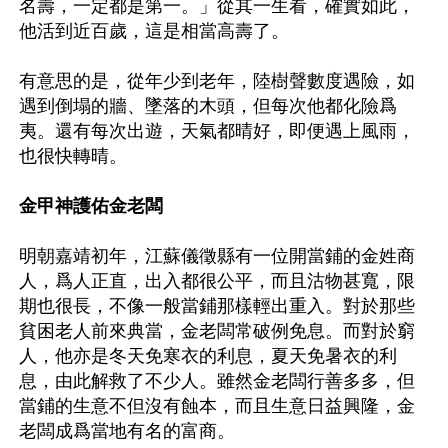
名壽，一定都是第一。」從其一生看，確實如此，
他活到近百歲，這是相當高壽了。

有意思的是，從年少到老年，陸樹聲數度遇險，如
遇到倒塌的牆、墜落的木頭，但每次他都化險爲
夷。還有每次出遊，天氣都晴好，即便遇上風雨，
也很快轉晴。

金甲神護佑金老闆
明朝嘉靖初年，江蘇儀徵縣有一位開當鋪的金姓商
人，爲人正直，出入都很公平，而且沽物甚寬，限
期也很長，不像一般當鋪那樣輕出重入。對於那些
貧困老人前來典當，金老闆常破例免息。而對於窮
人，他亦是冬天免寒衣的利息，夏天免暑衣的利
息，由此解救了不少人。雖然金老闆行善多多，但
當鋪的生意不但沒有蝕本，而且生意日益興隆，金
老闆成爲當地有名的富商。
