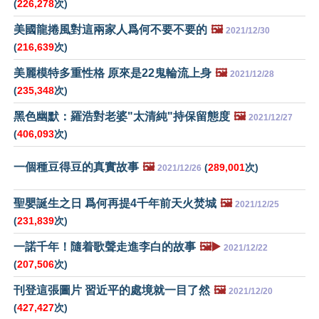
(
226,278
次)
美國龍捲風對這兩家人爲何不要不要的
🖼️
2021/12/30
(
216,639
次)
美麗模特多重性格 原來是22鬼輪流上身
🖼️
2021/12/28
(
235,348
次)
黑色幽默：羅浩對老婆"太清純"持保留態度
🖼️
2021/12/27
(
406,093
次)
一個種豆得豆的真實故事
🖼️
(
289,001
次)
2021/12/26
聖嬰誕生之日 爲何再提4千年前天火焚城
🖼️
2021/12/25
(
231,839
次)
一諾千年！隨着歌聲走進李白的故事
🖼️▶️
2021/12/22
(
207,506
次)
刊登這張圖片 習近平的處境就一目了然
🖼️
2021/12/20
(
427,427
次)