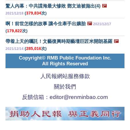
驚人內幕：中共諜海最大慘敗 鄧文迪被拋出(4)
🖼️
(
379,834
次)
2021/12/18
啊！前世怎樣的故事 讓今生牽手出孃胎
🖼️
2021/12/17
(
179,822
次)
帶着上天的囑託！文藝復興時期藝壇巨匠米開朗基羅
🖼️
(
285,016
次)
2021/12/14
Copyright© RMB Public Foundation Inc.
All Rights Reserved
人民報網站服務條款
關於我們
反饋信箱：
editor@renminbao.com