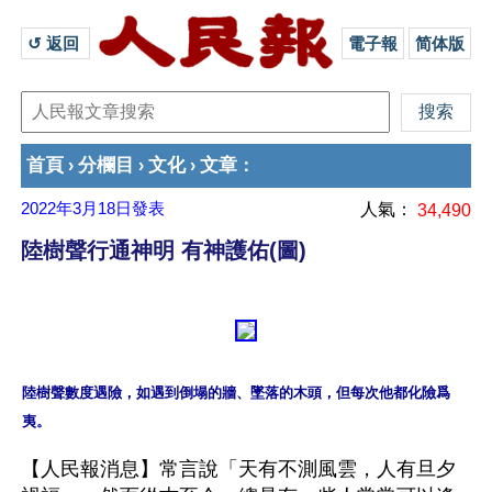
↺ 返回 
電子報
简体版
首頁
分欄目
文化
文章
›
›
›
：
2022年3月18日
發表
人氣：
34,490
陸樹聲行通神明 有神護佑(圖)
陸樹聲數度遇險，如遇到倒塌的牆、墜落的木頭，但每次他都化險爲
【人民報消息】常言說「天有不測風雲，人有旦夕