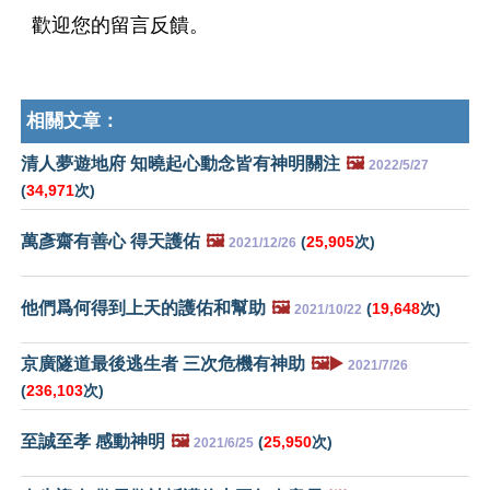
歡迎您的留言反饋。
相關文章：
清人夢遊地府 知曉起心動念皆有神明關注
🖼️
2022/5/27
(
34,971
次)
萬彥齋有善心 得天護佑
🖼️
(
25,905
次)
2021/12/26
他們爲何得到上天的護佑和幫助
🖼️
(
19,648
次)
2021/10/22
京廣隧道最後逃生者 三次危機有神助
🖼️▶️
2021/7/26
(
236,103
次)
至誠至孝 感動神明
🖼️
(
25,950
次)
2021/6/25