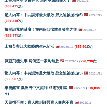
上帝爲何不獎賞好人 爲何不懲罰壞人？
🖼️
2022/1/17
(
639,475
次)
驚人內幕：中共諜海最大慘敗 鄧文迪被拋出(6)
🖼️
2022/1/15
(
397,345
次)
揭開詛咒的謎底！在兩個悲慘故事發生之後
🖼️
2022/1/14
(
263,995
次)
宋祖英與江大蛤蟆的生死苟活
🖼️
(
665,503
次)
2022/1/13
韓亞飛機失事 爲何這一家均無恙
🖼️
(
226,236
次)
2022/1/12
驚人內幕：中共諜海最大慘敗 鄧文迪被拋出(5)
🖼️
2022/1/11
(
386,967
次)
車禍醒來 澳洲男中文流利 成電視明星
🖼️
(
219,844
2022/1/7
次)
天目擋不住：盲人雕刻師與盲人畫家不盲
🖼️
2022/1/2