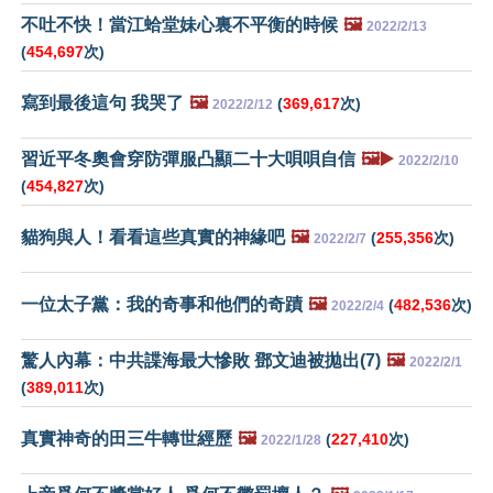
不吐不快！當江蛤堂妹心裏不平衡的時候
🖼️
2022/2/13
(
454,697
次)
寫到最後這句 我哭了
🖼️
(
369,617
次)
2022/2/12
習近平冬奧會穿防彈服凸顯二十大唄唄自信
🖼️▶️
2022/2/10
(
454,827
次)
貓狗與人！看看這些真實的神緣吧
🖼️
(
255,356
次)
2022/2/7
一位太子黨：我的奇事和他們的奇蹟
🖼️
(
482,536
次)
2022/2/4
驚人內幕：中共諜海最大慘敗 鄧文迪被拋出(7)
🖼️
2022/2/1
(
389,011
次)
真實神奇的田三牛轉世經歷
🖼️
(
227,410
次)
2022/1/28