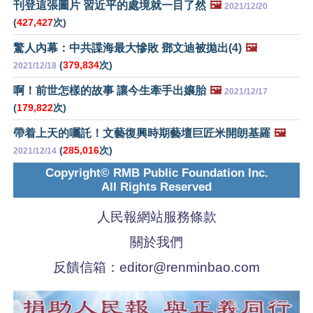
刊登這張圖片 習近平的處境就一目了然
🖼️
2021/12/20
(
427,427
次)
驚人內幕：中共諜海最大慘敗 鄧文迪被拋出(4)
🖼️
(
379,834
次)
2021/12/18
啊！前世怎樣的故事 讓今生牽手出孃胎
🖼️
2021/12/17
(
179,822
次)
帶着上天的囑託！文藝復興時期藝壇巨匠米開朗基羅
🖼️
(
285,016
次)
2021/12/14
Copyright© RMB Public Foundation Inc.
All Rights Reserved
人民報網站服務條款
關於我們
反饋信箱：
editor@renminbao.com