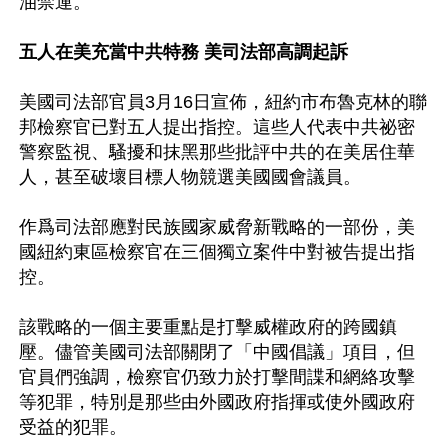
油禁運。

五人在美充當中共特務 美司法部高調起訴
美國司法部官員3月16日宣佈，紐約市布魯克林的聯
邦檢察官已對五人提出指控。這些人代表中共祕密
警察監視、騷擾和抹黑那些批評中共的在美居住華
人，甚至破壞目標人物競選美國國會議員。

作爲司法部應對民族國家威脅新戰略的一部份，美
國紐約東區檢察官在三個獨立案件中對被告提出指
控。

該戰略的一個主要重點是打擊威權政府的跨國鎮
壓。儘管美國司法部關閉了「中國倡議」項目，但
官員們強調，檢察官仍致力於打擊間諜和網絡攻擊
等犯罪，特別是那些由外國政府指揮或使外國政府
受益的犯罪。
