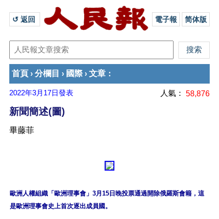
↺ 返回 
電子報
简体版
首頁
分欄目
國際
文章
›
›
›
：
2022年3月17日
發表
人氣：
58,876
新聞簡述(圖)
畢藤菲
歐洲人權組織「歐洲理事會」3月15日晚投票通過開除俄羅斯會籍，這