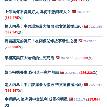
上帝爲何不獎賞好人 爲何不懲罰壞人？
🖼️
2022/1/17
(
639,475
次)
驚人內幕：中共諜海最大慘敗 鄧文迪被拋出(6)
🖼️
2022/1/15
(
397,345
次)
揭開詛咒的謎底！在兩個悲慘故事發生之後
🖼️
2022/1/14
(
263,995
次)
宋祖英與江大蛤蟆的生死苟活
🖼️
(
665,503
次)
2022/1/13
韓亞飛機失事 爲何這一家均無恙
🖼️
(
226,236
次)
2022/1/12
驚人內幕：中共諜海最大慘敗 鄧文迪被拋出(5)
🖼️
2022/1/11
(
386,967
次)
車禍醒來 澳洲男中文流利 成電視明星
🖼️
(
219,844
2022/1/7
次)