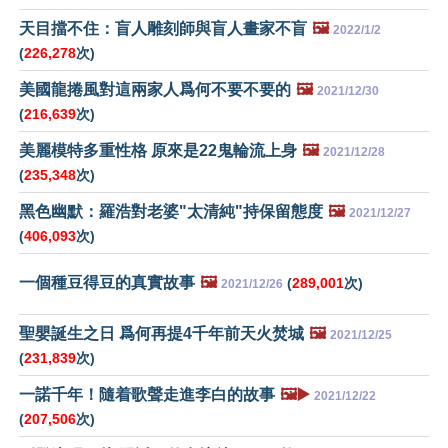
天目擋不住：盲人雕刻師與盲人畫家不盲
🖼️
2022/1/2
(
226,278
次)
美國龍捲風對這兩家人爲何不要不要的
🖼️
2021/12/30
(
216,639
次)
美麗模特多重性格 原來是22鬼輪流上身
🖼️
2021/12/28
(
235,348
次)
黑色幽默：羅浩對老婆"太清純"持保留態度
🖼️
2021/12/27
(
406,093
次)
一個種豆得豆的真實故事
🖼️
(
289,001
次)
2021/12/26
聖嬰誕生之日 爲何再提4千年前天火焚城
🖼️
2021/12/25
(
231,839
次)
一諾千年！隨着歌聲走進李白的故事
🖼️▶️
2021/12/22
(
207,506
次)