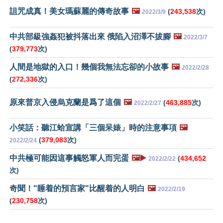
詛咒成真！美女瑪蘇麗的傳奇故事
🖼️
(
243,538
次)
2022/3/9
中共部級強姦犯被抖落出來 俄陷入沼澤不拔腳
🖼️
2022/3/7
(
379,773
次)
人間是地獄的入口！幾個我無法忘卻的小故事
🖼️
2022/2/28
(
272,336
次)
原來普京入侵烏克蘭是爲了這個
🖼️
(
463,885
次)
2022/2/27
小笑話：聽江蛤宣講「三個呆婊」時的注意事項
🖼️
(
379,083
次)
2022/2/24
中共極可能因這事觸怒軍人而完蛋
🖼️▶️
(
434,652
2022/2/22
次)
奇聞！"睡着的預言家"比醒着的人明白
🖼️
2022/2/19
(
230,758
次)