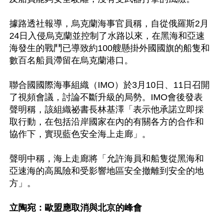
據路透社報導，烏克蘭海事官員稱，自從俄羅斯2月
24日入侵烏克蘭並控制了水路以來，在黑海和亞速
海發生的戰鬥已導致約100艘懸掛外國國旗的船隻和
數百名船員滯留在烏克蘭港口。

聯合國國際海事組織（IMO）於3月10日、11日召開
了視頻會議，討論不斷升級的局勢。IMO會後發表
聲明稱，該組織祕書長林基澤「表示他承諾立即採
取行動，在包括沿岸國家在內的有關各方的合作和
協作下，實現藍色安全海上走廊」。

聲明中稱，海上走廊將「允許海員和船隻從黑海和
亞速海的高風險和受影響地區安全撤離到安全的地
方」。

立陶宛：歐盟應取消與北京的峰會