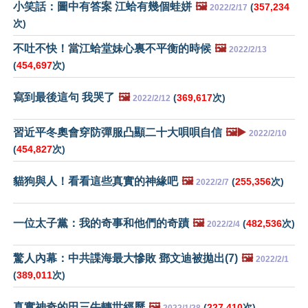
小笑話：圖中有答案 江蛤有幾個蛙姘
🖼️
(
357,234
2022/2/17
次)
不吐不快！當江蛤堂妹心裏不平衡的時候
🖼️
2022/2/13
(
454,697
次)
寫到最後這句 我哭了
🖼️
(
369,617
次)
2022/2/12
習近平冬奧會穿防彈服凸顯二十大唄唄自信
🖼️▶️
2022/2/10
(
454,827
次)
貓狗與人！看看這些真實的神緣吧
🖼️
(
255,356
次)
2022/2/7
一位太子黨：我的奇事和他們的奇蹟
🖼️
(
482,536
次)
2022/2/4
驚人內幕：中共諜海最大慘敗 鄧文迪被拋出(7)
🖼️
2022/2/1
(
389,011
次)
真實神奇的田三牛轉世經歷
🖼️
(
227,410
次)
2022/1/28