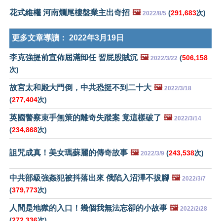
花式維權 河南爛尾樓盤業主出奇招
🖼️
(
291,683
次)
2022/8/5
更多文章導讀：
2022年3月19日
李克強提前宣佈屆滿卸任 習屁股賊沉
🖼️
(
506,158
2022/3/22
次)
故宮太和殿大門倒，中共恐挺不到二十大
🖼️
2022/3/18
(
277,404
次)
英國警察束手無策的離奇失蹤案 竟這樣破了
🖼️
2022/3/14
(
234,868
次)
詛咒成真！美女瑪蘇麗的傳奇故事
🖼️
(
243,538
次)
2022/3/9
中共部級強姦犯被抖落出來 俄陷入沼澤不拔腳
🖼️
2022/3/7
(
379,773
次)
人間是地獄的入口！幾個我無法忘卻的小故事
🖼️
2022/2/28
(
272,336
次)