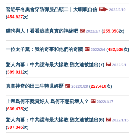
習近平冬奧會穿防彈服凸顯二十大唄唄自信
🖼️▶️
2022/2/10
(
454,827
次)
貓狗與人！看看這些真實的神緣吧
🖼️
(
255,356
次)
2022/2/7
一位太子黨：我的奇事和他們的奇蹟
🖼️
(
482,536
次)
2022/2/4
驚人內幕：中共諜海最大慘敗 鄧文迪被拋出(7)
🖼️
2022/2/1
(
389,011
次)
真實神奇的田三牛轉世經歷
🖼️
(
227,410
次)
2022/1/28
上帝爲何不獎賞好人 爲何不懲罰壞人？
🖼️
2022/1/17
(
639,475
次)
驚人內幕：中共諜海最大慘敗 鄧文迪被拋出(6)
🖼️
2022/1/15
(
397,345
次)