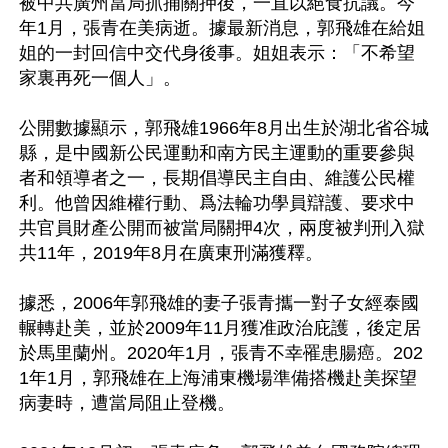
被中共廣州當局抓捕關押後，一直以絕食抗議。今
年1月，張青在美病逝。據最新消息，郭飛雄在給姐
姐的一封回信中交代身後事。姐姐表示：「不希望
家裏再死一個人」。

公開數據顯示，郭飛雄1966年8月出生於湖北省谷城
縣，是中國新公民運動和南方民主運動的重要參與
者和領導者之一，長期倡導民主自由、維護公民權
利。他曾因維權行動、爲法輪功學員辯護、要求中
共官員財產公開而被當局關押4次，兩度被判刑入獄
共11年，2019年8月在廣東刑滿獲釋。

據悉，2006年郭飛雄的妻子張青攜一對子女經泰國
輾轉赴美，並於2009年11月獲准政治庇護，後定居
於馬里蘭州。2020年1月，張青不幸罹患腸癌。202
1年1月，郭飛雄在上海浦東機場準備搭機赴美探望
病妻時，遭當局阻止登機。
