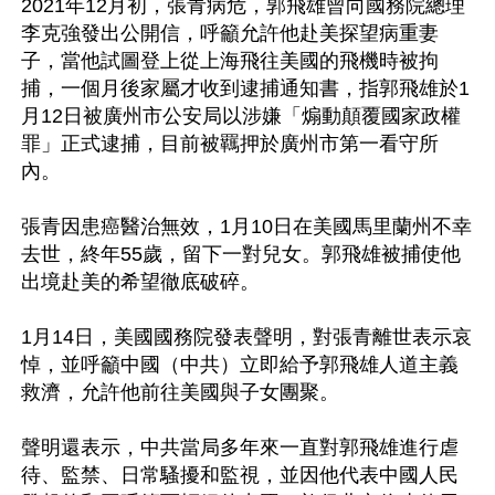
2021年12月初，張青病危，郭飛雄曾向國務院總理
李克強發出公開信，呼籲允許他赴美探望病重妻
子，當他試圖登上從上海飛往美國的飛機時被拘
捕，一個月後家屬才收到逮捕通知書，指郭飛雄於1
月12日被廣州市公安局以涉嫌「煽動顛覆國家政權
罪」正式逮捕，目前被羈押於廣州市第一看守所
內。

張青因患癌醫治無效，1月10日在美國馬里蘭州不幸
去世，終年55歲，留下一對兒女。郭飛雄被捕使他
出境赴美的希望徹底破碎。

1月14日，美國國務院發表聲明，對張青離世表示哀
悼，並呼籲中國（中共）立即給予郭飛雄人道主義
救濟，允許他前往美國與子女團聚。

聲明還表示，中共當局多年來一直對郭飛雄進行虐
待、監禁、日常騷擾和監視，並因他代表中國人民