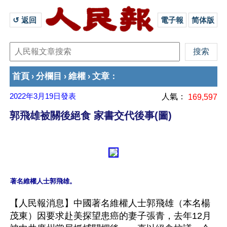
↺ 返回 
電子報
简体版
首頁
分欄目
維權
文章
›
›
›
：
2022年3月19日
發表
人氣：
169,597
郭飛雄被關後絕食 家書交代後事(圖)
【人民報消息】中國著名維權人士郭飛雄（本名楊
茂東）因要求赴美探望患癌的妻子張青，去年12月