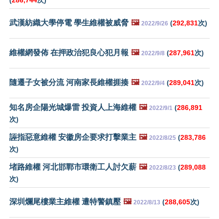
(
286,744
次)
武漢紡織大學停電 學生維權被威脅
🖼️
(
292,831
次)
2022/9/26
維權網發佈 在押政治犯良心犯月報
🖼️
(
287,961
次)
2022/9/8
隨遷子女被分流 河南家長維權捱揍
🖼️
(
289,041
次)
2022/9/4
知名房企陽光城爆雷 投資人上海維權
🖼️
(
286,891
2022/9/1
次)
誣指惡意維權 安徽房企要求打擊業主
🖼️
(
283,786
2022/8/25
次)
堵路維權 河北邯鄲市環衛工人討欠薪
🖼️
(
289,088
2022/8/23
次)
深圳爛尾樓業主維權 遭特警鎮壓
🖼️
(
288,605
次)
2022/8/13