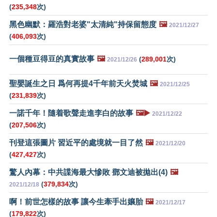
(
235,348
次)
黑色幽默：羅浩對老婆"太清純"持保留態度
🖼️
2021/12/27
(
406,093
次)
一個種豆得豆的真實故事
🖼️
(
289,001
次)
2021/12/26
聖嬰誕生之日 爲何再提4千年前天火焚城
🖼️
2021/12/25
(
231,839
次)
一諾千年！隨着歌聲走進李白的故事
🖼️▶️
2021/12/22
(
207,506
次)
刊登這張圖片 習近平的處境就一目了然
🖼️
2021/12/20
(
427,427
次)
驚人內幕：中共諜海最大慘敗 鄧文迪被拋出(4)
🖼️
(
379,834
次)
2021/12/18
啊！前世怎樣的故事 讓今生牽手出孃胎
🖼️
2021/12/17
(
179,822
次)