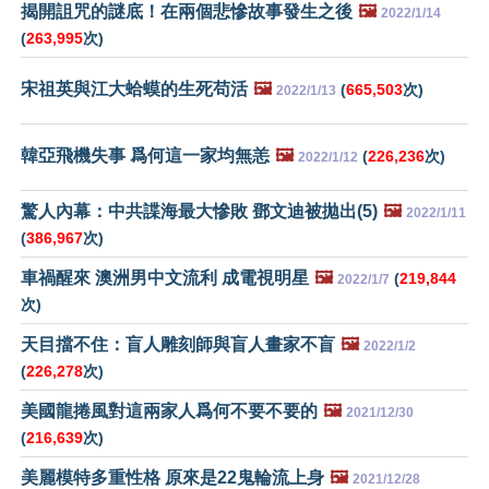
揭開詛咒的謎底！在兩個悲慘故事發生之後
🖼️
2022/1/14
(
263,995
次)
宋祖英與江大蛤蟆的生死苟活
🖼️
(
665,503
次)
2022/1/13
韓亞飛機失事 爲何這一家均無恙
🖼️
(
226,236
次)
2022/1/12
驚人內幕：中共諜海最大慘敗 鄧文迪被拋出(5)
🖼️
2022/1/11
(
386,967
次)
車禍醒來 澳洲男中文流利 成電視明星
🖼️
(
219,844
2022/1/7
次)
天目擋不住：盲人雕刻師與盲人畫家不盲
🖼️
2022/1/2
(
226,278
次)
美國龍捲風對這兩家人爲何不要不要的
🖼️
2021/12/30
(
216,639
次)
美麗模特多重性格 原來是22鬼輪流上身
🖼️
2021/12/28