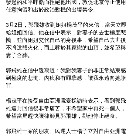
發起的和平呼籲而拒絕他出國，敦促北京停止使用
任意拘留和出於政治動機的出境禁令。

3月2日，郭飛雄收到姐姐楊茂平的來信，當天立即
給姐姐回信。他在信中表示，對妻子的去世極度悲
慟，並向姐姐交代自己的身後事，希望自己去世後
不將遺體火化，而土葬於其家鄉的山頂，並希望與
妻子合葬。

郭飛雄在信中還寫道：我對我妻子的非正常結束感
到極度的悲慟、內疚和有罪孽感，讓我永遠向她賠
罪。

楊茂平在接受自由亞洲電臺採訪時表示，看到郭飛
雄這封回信後非常痛苦，不希望家中再死一個人，
希望當局趕快讓律師見郭飛雄，勸他停止絕食。

郭飛雄一家的朋友、民運人士楊子立對自由亞洲電