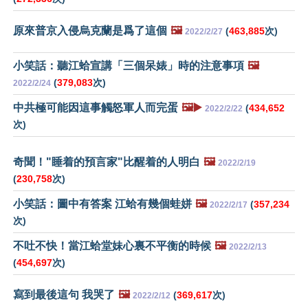
原來普京入侵烏克蘭是爲了這個
🖼️
(
463,885
次)
2022/2/27
小笑話：聽江蛤宣講「三個呆婊」時的注意事項
🖼️
(
379,083
次)
2022/2/24
中共極可能因這事觸怒軍人而完蛋
🖼️▶️
(
434,652
2022/2/22
次)
奇聞！"睡着的預言家"比醒着的人明白
🖼️
2022/2/19
(
230,758
次)
小笑話：圖中有答案 江蛤有幾個蛙姘
🖼️
(
357,234
2022/2/17
次)
不吐不快！當江蛤堂妹心裏不平衡的時候
🖼️
2022/2/13
(
454,697
次)
寫到最後這句 我哭了
🖼️
(
369,617
次)
2022/2/12