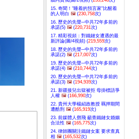
15. 奇聞！"睡着的預言家"比醒着
的人明白
🖼️
(
230,758
次)
16. 歷史的先聲─中共72年多前的
承諾(5)
🖼️
(
220,731
次)
17. 精彩視頻：對鐵鏈女遭遇的最
新評論(圖/4視頻) (
219,559
次)
18. 歷史的先聲─中共72年多前的
承諾(2)
🖼️
(
217,007
次)
19. 歷史的先聲─中共72年多前的
承諾(4)
🖼️
(
210,744
次)
20. 歷史的先聲─中共72年多前的
承諾(3)
🖼️
(
194,939
次)
21. 新疆接兒出獄被拒 母掛標語爭
人權
🖼️
(
166,990
次)
22. 貴州大學楊紹政教授 羈押期間
遭酷刑
🖼️
(
165,919
次)
23. 前媒體人鄧飛 籲查鐵鏈女婚姻
合法性
🖼️
(
165,775
次)
24. 律師團關注鐵鏈女案 要求查真
相
🖼️
(
165,532
次)