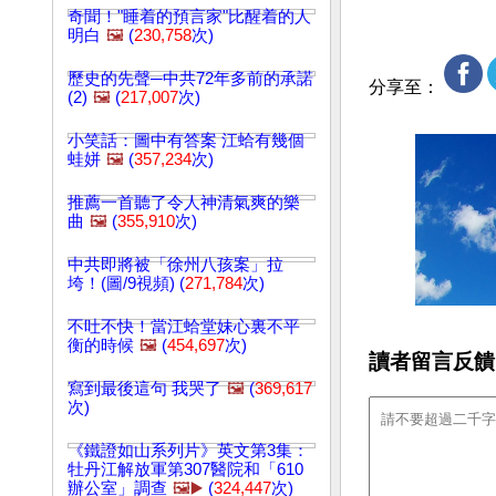
奇聞！"睡着的預言家"比醒着的人
明白
🖼️
(
230,758
次)
歷史的先聲─中共72年多前的承諾
分享至：
(2)
🖼️
(
217,007
次)
小笑話：圖中有答案 江蛤有幾個
蛙姘
🖼️
(
357,234
次)
推薦一首聽了令人神清氣爽的樂
曲
🖼️
(
355,910
次)
中共即將被「徐州八孩案」拉
垮！(圖/9視頻) (
271,784
次)
不吐不快！當江蛤堂妹心裏不平
衡的時候
🖼️
(
454,697
次)
讀者留言反饋
寫到最後這句 我哭了
🖼️
(
369,617
次)
《鐵證如山系列片》英文第3集：
牡丹江解放軍第307醫院和「610
辦公室」調查
🖼️▶️
(
324,447
次)