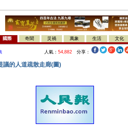
國際
奇聞
災禍
萬象
生活
文化
人氣：
54,882
分享：
表
提議的人道疏散走廊(圖)