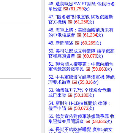
46. 遭美歐從SWIFT剔除 俄銀行名
單出爐
🖼️
(
61,799
次)
47. "匿名者"對俄宣戰 網攻俄羅斯
官方機構
🖼️
(
61,256
次)
48. 海軍上將：美國面臨前所未有
的中俄核威脅
🖼️
(
61,234
次)
49. 新聞簡述
🖼️
(
60,269
次)
50. 美司法部成立特遣隊 瞄準俄高
官和寡頭資產
🖼️
(
60,070
次)
51. 聯合國人權專家：中俄向緬甸
軍售武器殺戮平民
🖼️
(
59,863
次)
52. 中共軍艦激光瞄準澳軍機 澳總
理要求徹查
🖼️
(
59,816
次)
53. 油價飆升7.7% 全球糧食危機
或已來臨
🖼️
(
59,180
次)
54. 新財年H-1B抽籤開始 律師：
儘早申請
🖼️
(
59,073
次)
55. 德美宣佈對俄軍涉嫌戰爭罪 收
集證據並展開調查
🖼️
(
58,835
次)
56. 長期不給吃飯睡覺 廣東5歲女