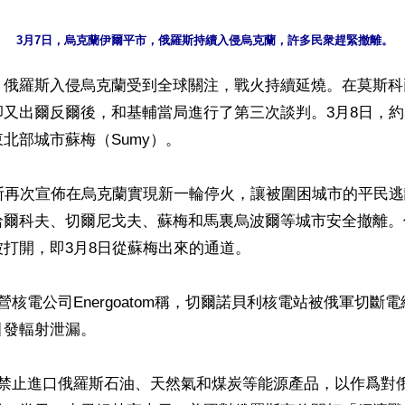
】俄羅斯入侵烏克蘭受到全球關注，戰火持續延燒。在莫斯科
又出爾反爾後，和基輔當局進行了第三次談判。3月8日，約5,
北部城市蘇梅（Sumy）。

羅斯再次宣佈在烏克蘭實現新一輪停火，讓被圍困城市的平民
哈爾科夫、切爾尼戈夫、蘇梅和馬裏烏波爾等城市安全撤離。
打開，即3月8日從蘇梅出來的通道。

營核電公司Energoatom稱，切爾諾貝利核電站被俄軍切斷
發輻射泄漏。

佈禁止進口俄羅斯石油、天然氣和煤炭等能源產品，以作爲對