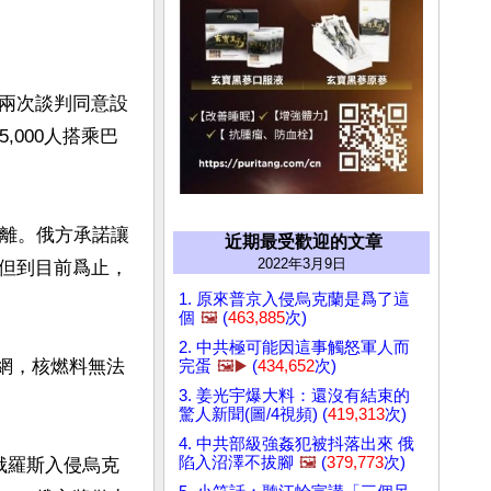
兩次談判同意設
000人搭乘巴
逃離。俄方承諾讓
近期最受歡迎的文章
2022年3月9日
但到目前爲止，
1. 原來普京入侵烏克蘭是爲了這
個
🖼️
(
463,885
次)
2. 中共極可能因這事觸怒軍人而
電網，核燃料無法
完蛋
🖼️▶️
(
434,652
次)
3. 姜光宇爆大料：還沒有結束的
驚人新聞(圖/4視頻) (
419,313
次)
4. 中共部級強姦犯被抖落出來 俄
陷入沼澤不拔腳
🖼️
(
379,773
次)
俄羅斯入侵烏克