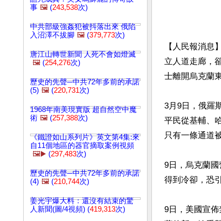
事
🖼️
(
243,538
次)
中共部級強姦犯被抖落出來 俄陷
入沼澤不拔腳
🖼️
(
379,773
次)
【人民報消息
唐江山轉世新聞 人死不會如燈滅
立人道走廊，卻
🖼️
(
254,276
次)
士離開烏克蘭東
歷史的先聲─中共72年多前的承諾
(5)
🖼️
(
220,731
次)
3月9日，俄
1968年南美現實版 超自然空中魔
術
🖼️
(
257,388
次)
平民從基輔、
只有一條通道被
《鐵證如山系列片》英文第4集:來
自11個地區的器官摘取案例視頻
🖼️▶️
(
297,483
次)
9日，烏克蘭國
歷史的先聲─中共72年多前的承諾
得到冷卻，恐引
(4)
🖼️
(
210,744
次)
姜光宇爆大料：還沒有結束的驚
9日，美國宣
人新聞(圖/4視頻) (
419,313
次)