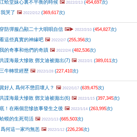
江蛤堂妹心裏不平衡的時候
🖼️
(
454,697
次)
2022/2/13
 我哭了
🖼️
(
369,617
次)
2022/2/12
穿防彈服凸顯二十大唄唄自信
🖼️▶️
(
454,827
次)
2022/2/10
看這些真實的神緣吧
🖼️
(
255,356
次)
2022/2/7
我的奇事和他們的奇蹟
🖼️
(
482,536
次)
2022/2/4
共諜海最大慘敗 鄧文迪被拋出(7)
🖼️
(
389,011
次)
2022/2/1
三牛轉世經歷
🖼️
(
227,410
次)
2022/1/28
賞好人 爲何不懲罰壞人？
🖼️
(
639,475
次)
2022/1/17
共諜海最大慘敗 鄧文迪被拋出(6)
🖼️
(
397,345
次)
2022/1/15
底！在兩個悲慘故事發生之後
🖼️
(
263,995
次)
2022/1/14
蛤蟆的生死苟活
🖼️
(
665,503
次)
2022/1/13
 爲何這一家均無恙
🖼️
(
226,236
次)
2022/1/12