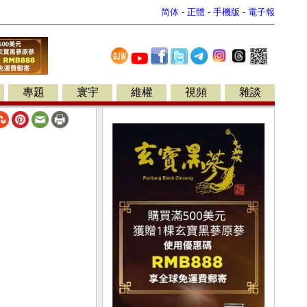
简体
-
正體
-
手機版
-
電子報
專題
寰宇
維權
視頻
雜談