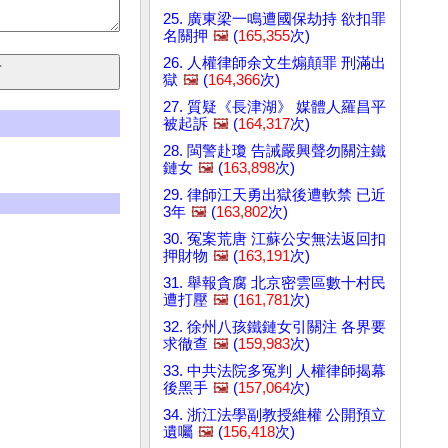
25. 廣東梁一鳴遭國保劫持 欲扣罪
名關押
🖼️
(
165,355
次)
26. 人權律師余文生煽顛罪 刑滿出
獄
🖼️
(
164,366
次)
27. 質疑《長津湖》 媒體人羅昌平
被起訴
🖼️
(
164,317
次)
28. 閩警赴瓊 告誡嚴興聲勿關注鐵
鏈女
🖼️
(
163,898
次)
29. 律師江天勇出獄後遭軟禁 已近
3年
🖼️
(
163,802
次)
30. 冤案荒唐 江蘇公安無法返回扣
押財物
🖼️
(
163,191
次)
31. 舉報貪腐 北京密雲區數十村民
遭打壓
🖼️
(
161,781
次)
32. 徐州八孩鐵鏈女引關注 各界要
求徹查
🖼️
(
159,983
次)
33. 中共法院多冤判 人權律師揭幕
後黑手
🖼️
(
157,064
次)
34. 浙江法學副教授維權 公開預立
遺囑
🖼️
(
156,418
次)