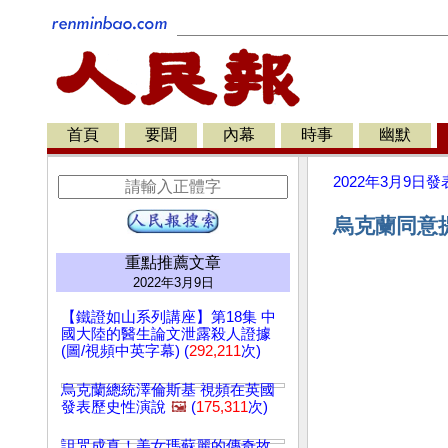
首頁
要聞
內幕
時事
幽默
2022年3月9日
發
烏克蘭同意
重點推薦文章
2022年3月9日
【鐵證如山系列講座】第18集 中
國大陸的醫生論文泄露殺人證據
(圖/視頻中英字幕) (
292,211
次)
烏克蘭總統澤倫斯基 視頻在英國
發表歷史性演說
🖼️
(
175,311
次)
詛咒成真！美女瑪蘇麗的傳奇故