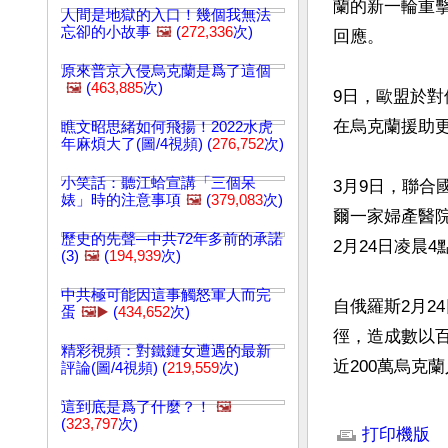
蘭的新一輪重
人間是地獄的入口！幾個我無法
忘卻的小故事
🖼️
(
272,336
次)
回應。

原來普京入侵烏克蘭是爲了這個
🖼️
(
463,885
次)
9日，歐盟於
在烏克蘭援助更
瞧文昭思緒如何飛揚！2022水虎
年麻煩大了(圖/4視頻) (
276,752
次)
小笑話：聽江蛤宣講「三個呆
3月9日，聯合
婊」時的注意事項
🖼️
(
379,083
次)
爾一家婦產醫
歷史的先聲─中共72年多前的承諾
2月24日凌晨
(3)
🖼️
(
194,939
次)
中共極可能因這事觸怒軍人而完
自俄羅斯2月2
蛋
🖼️▶️
(
434,652
次)
徑，造成數以
精彩視頻：對鐵鏈女遭遇的最新
近200萬烏克
評論(圖/4視頻) (
219,559
次)
這到底是爲了什麼？！
🖼️
文章網址: http://w
(
323,797
次)
打印機版