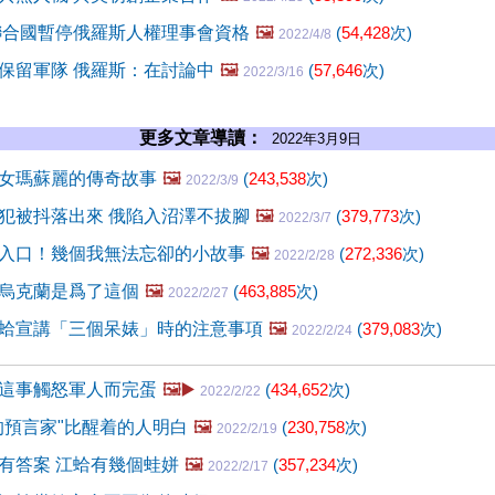
聯合國暫停俄羅斯人權理事會資格
🖼️
(
54,428
次)
2022/4/8
保留軍隊 俄羅斯：在討論中
🖼️
(
57,646
次)
2022/3/16
更多文章導讀：
2022年3月9日
女瑪蘇麗的傳奇故事
🖼️
(
243,538
次)
2022/3/9
犯被抖落出來 俄陷入沼澤不拔腳
🖼️
(
379,773
次)
2022/3/7
入口！幾個我無法忘卻的小故事
🖼️
(
272,336
次)
2022/2/28
烏克蘭是爲了這個
🖼️
(
463,885
次)
2022/2/27
蛤宣講「三個呆婊」時的注意事項
🖼️
(
379,083
次)
2022/2/24
這事觸怒軍人而完蛋
🖼️▶️
(
434,652
次)
2022/2/22
的預言家"比醒着的人明白
🖼️
(
230,758
次)
2022/2/19
有答案 江蛤有幾個蛙姘
🖼️
(
357,234
次)
2022/2/17