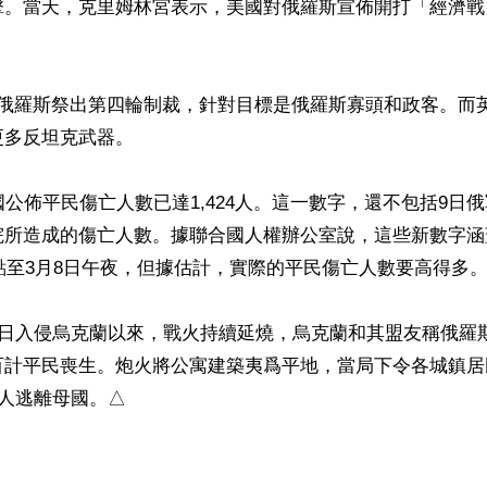
擊。當天，克里姆林宮表示，美國對俄羅斯宣佈開打「經濟戰
對俄羅斯祭出第四輪制裁，針對目標是俄羅斯寡頭和政客。而
多反坦克武器。

國公佈平民傷亡人數已達1,424人。這一數字，還不包括9日
院所造成的傷亡人數。據聯合國人權辦公室說，這些新數字涵
4點至3月8日午夜，但據估計，實際的平民傷亡人數要高得多。
4日入侵烏克蘭以來，戰火持續延燒，烏克蘭和其盟友稱俄羅
百計平民喪生。炮火將公寓建築夷爲平地，當局下令各城鎮居
蘭人逃離母國。△
ww.renminbao.com/rmb/articles/2022/3/9/74010b.html