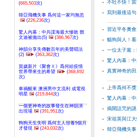
不吐不快！當
(
665,503
次)
寫到最後這句
韓亞飛機失事 爲何這一家均無恙
🖼️
(
226,236
次)
習近平冬奧會
驚人內幕：中共諜海最大慘敗 鄧
文迪被拋出(5)
🖼️
(
386,967
次)
貓狗與人！看
神韻分享失傳數百年的美聲唱法
一位太子黨：
(2)
🖼️▶️
(
363,362
次)
驚人內幕：中
賀歲新片《聚會Ⅱ》爲何給疫情
真實神奇的田
世界帶來生的希望
🖼️▶️
(
368,692
次)
上帝爲何不獎
車禍醒來 澳洲男中文流利 成電視
明星
🖼️
(
219,844
次)
驚人內幕：中
一個更神奇的故事發生在神韻演
揭開詛咒的謎
出現場
🖼️
(
391,951
次)
宋祖英與江大
狗狗天生失明 爲何主人領養9個月
才發現
🖼️
(
243,032
次)
韓亞飛機失事