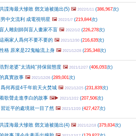
共諜海最大慘敗 鄧文迪被拋出(5)
🖼️
(
386,967
次)
2022/1/11
洲男中文流利 成電視明星
🖼️
(
219,844
次)
2022/1/7
盲人雕刻師與盲人畫家不盲
🖼️
(
226,278
次)
2022/1/2
這兩家人爲何不要不要的
🖼️
(
216,639
次)
2021/12/30
性格 原來是22鬼輪流上身
🖼️
(
235,348
次)
2021/12/28
浩對老婆"太清純"持保留態度
🖼️
(
406,093
次)
2021/12/27
的真實故事
🖼️
(
289,001
次)
2021/12/26
 爲何再提4千年前天火焚城
🖼️
(
231,839
次)
2021/12/25
着歌聲走進李白的故事
🖼️▶️
(
207,506
次)
2021/12/22
 習近平的處境就一目了然
🖼️
(
427,427
次)
2021/12/20
共諜海最大慘敗 鄧文迪被拋出(4)
🖼️
(
379,834
次)
2021/12/18
的故事 讓今生牽手出孃胎
🖼️
(
179,822
次)
2021/12/17