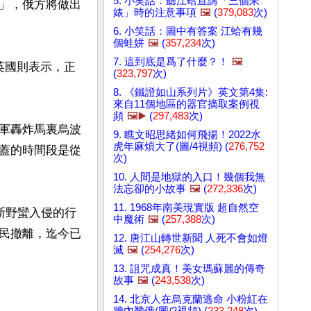
5. 小笑話：聽江蛤宣講「三個呆
」，俄方將做出
婊」時的注意事項
🖼️
(
379,083
次)
6. 小笑話：圖中有答案 江蛤有幾
個蛙姘
🖼️
(
357,234
次)
7. 這到底是爲了什麼？！
🖼️
英國則表示，正
(
323,797
次)
8. 《鐵證如山系列片》英文第4集:
來自11個地區的器官摘取案例視
頻
🖼️▶️
(
297,483
次)
俄軍轟炸馬裏烏波
9. 瞧文昭思緒如何飛揚！2022水
虎年麻煩大了(圖/4視頻) (
276,752
蓋的時間段是從
次)


10. 人間是地獄的入口！幾個我無
法忘卻的小故事
🖼️
(
272,336
次)
11. 1968年南美現實版 超自然空
斯野蠻入侵的行
中魔術
🖼️
(
257,388
次)
民撤離，迄今已
12. 唐江山轉世新聞 人死不會如燈
滅
🖼️
(
254,276
次)
13. 詛咒成真！美女瑪蘇麗的傳奇
故事
🖼️
(
243,538
次)
14. 北京人在烏克蘭逃命 小粉紅在
牆內贊俄(圖/2視頻) (
233,248
次)