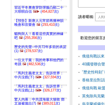
習近平冬奧會穿防彈服凸顯二十
大唄唄自信
🖼️▶️
(
454,827
次)
讀者暱稱:
【預告】新唐人元宵節再播神韻
晚會和音樂會
🖼️
(
293,410
次)
貓狗與人！看看這些真實的神緣
吧
🖼️
(
255,356
次)
歡迎您的留言
歷史的先聲─中共72年多前的承諾
(1)
🖼️
(
278,537
次)
俄侵烏戰以來
一位太子黨：我的奇事和他們的
奇蹟
🖼️
(
482,536
次)
40國發聯合
"歷史性時刻
「馬列主義老太太」告訴世界：
中共沒戲(下)
🖼️▶️
(
327,594
次)
香格里拉對話
「馬列主義老太太」告訴世界：
俄侵烏戰 歐
中共沒戲(上)
🖼️▶️
(
326,177
次)
英免除烏克蘭
驚人內幕：中共諜海最大慘敗 鄧
文迪被拋出(7)
🖼️
(
389,011
次)
烏克蘭戒備中