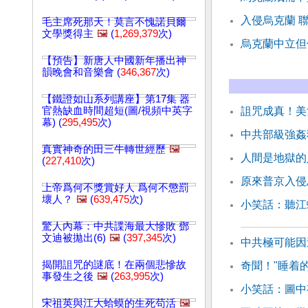
入侵烏克蘭 
毛主席死那天！莫言不愧諾貝爾
文學獎得主
🖼️
(
1,269,379
次)
烏克蘭中立但
【預告】新唐人中國新年播出神
韻晚會和音樂會 (
346,367
次)
【鐵證如山系列講座】第17集 器
官熱缺血時間超短(圖/視頻中英字
詛咒成真！美
幕) (
295,495
次)
中共部級強姦
真實神奇的田三牛轉世經歷
🖼️
人間是地獄的
(
227,410
次)
原來普京入侵
上帝爲何不獎賞好人 爲何不懲罰
壞人？
🖼️
(
639,475
次)
小笑話：聽江
驚人內幕：中共諜海最大慘敗 鄧
文迪被拋出(6)
🖼️
(
397,345
次)
中共極可能因
揭開詛咒的謎底！在兩個悲慘故
奇聞！"睡着
事發生之後
🖼️
(
263,995
次)
小笑話：圖中
宋祖英與江大蛤蟆的生死苟活
🖼️