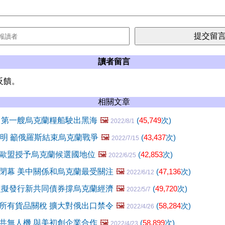
讀者留言
反饋。
相關文章
 第一艘烏克蘭糧船駛出黑海
🖼️
(
45,749
次)
2022/8/1
聲明 籲俄羅斯結束烏克蘭戰爭
🖼️
(
43,437
次)
2022/7/15
" 歐盟授予烏克蘭候選國地位
🖼️
(
42,853
次)
2022/6/25
閉幕 美中關係和烏克蘭最受關注
🖼️
(
47,136
次)
2022/6/12
盟擬發行新共同債券撐烏克蘭經濟
🖼️
(
49,720
次)
2022/5/7
所有貨品關稅 擴大對俄出口禁令
🖼️
(
58,284
次)
2022/4/26
共無人機 與美初創企業合作
🖼️
(
58,899
次)
2022/4/23