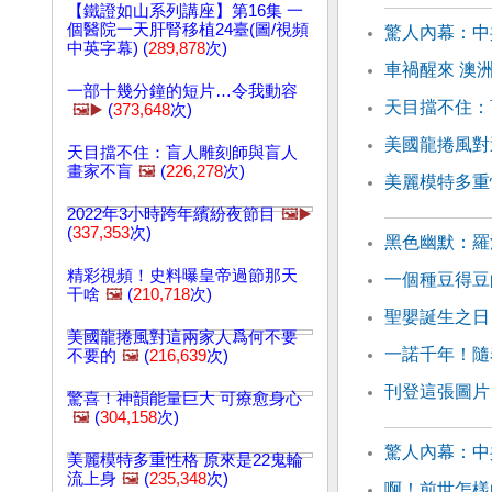
【鐵證如山系列講座】第16集 一
個醫院一天肝腎移植24臺(圖/視頻
驚人內幕：中
中英字幕) (
289,878
次)
車禍醒來 澳
一部十幾分鐘的短片…令我動容
天目擋不住：
🖼️▶️
(
373,648
次)
美國龍捲風對
天目擋不住：盲人雕刻師與盲人
畫家不盲
🖼️
(
226,278
次)
美麗模特多重
2022年3小時跨年繽紛夜節目
🖼️▶️
(
337,353
次)
黑色幽默：羅
精彩視頻！史料曝皇帝過節那天
一個種豆得豆
干啥
🖼️
(
210,718
次)
聖嬰誕生之日
美國龍捲風對這兩家人爲何不要
一諾千年！隨
不要的
🖼️
(
216,639
次)
刊登這張圖片
驚喜！神韻能量巨大 可療愈身心
🖼️
(
304,158
次)
驚人內幕：中
美麗模特多重性格 原來是22鬼輪
流上身
🖼️
(
235,348
次)
啊！前世怎樣