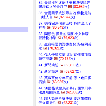
35. 失蹤撲朔迷離？美核潛艇陰差
陽錯進入另外時空
🖼️
(
83,986
次)
36. 會講因果或預示吉凶 動物竟能
口吐人言
🖼️
(
82,844
次)
37. 她看完這個演出後 身體出現了
神奇
🖼️
(
80,843
次)
38. 聞顏色 摸畫的溫度 小女孩矇
眼猜物神準
🖼️
(
79,923
次)
39. 生命輪迴的證據奧努瑪-蘇阿英
永
🖼️
(
78,321
次)
40. 俄入侵烏克蘭 北約宣佈增加海
陸空部署
🖼️
(
70,172
次)
41. 新聞簡述
🖼️
(
63,811
次)
42. 新聞簡述
🖼️
(
63,627
次)
43. 英國宣佈今年底前 停止進口俄
石油
🖼️
(
63,089
次)
44. 38國指俄侵烏涉暴行 國際刑事
法庭展開調查
🖼️
(
62,893
次)
45. 聯大緊急會議決議 要求俄羅斯
停火併撤兵
🖼️
(
62,231
次)