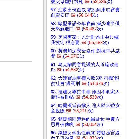
被父母虐打致死
🖼️
(
58,335
次)
57. 江蘇出現血奴 被拐到柬埔寨賣
血賣器官
🖼️
(
58,044
次)
58. 歐盟承諾今年底前 減少逾半俄
天然氣進口
🖼️
(
56,467
次)
59. 美國專家：此計劃遏止中共竊
我技術 很必要
🖼️
(
55,688
次)
60. 英澳加深安全協作 對抗中共威
脅
🖼️
(
54,976
次)
61. 烏克蘭同意提議的人道疏散走
廊
🖼️
(
54,882
次)
62. 大連寶馬車撞人致5死 司機"報
復社會"獲死刑
🖼️
(
54,676
次)
63. 福建女嬰鉈中毒 原因不明家人
爆料被刪帖
🖼️
(
54,539
次)
64. 哈爾濱當街擄人 路人助10歲女
童脫險
🖼️
(
53,215
次)
65. 聲援相同遭遇的鐵鏈女 重慶方
思月被傳喚
🖼️
(
53,054
次)
66. 鐵鏈女牽出性醜聞 豐縣法官還
做了這勾當
🖼️
(
51,873
次)