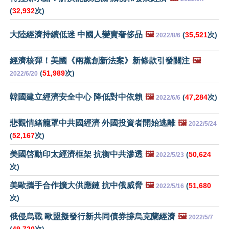
(
32,932
次)
大陸經濟持續低迷 中國人變賣奢侈品
🖼️
(
35,521
次)
2022/8/6
經濟核彈！美國《兩黨創新法案》新條款引發關注
🖼️
(
51,989
次)
2022/6/20
韓國建立經濟安全中心 降低對中依賴
🖼️
(
47,284
次)
2022/6/6
悲觀情緒籠罩中共國經濟 外國投資者開始逃離
🖼️
2022/5/24
(
52,167
次)
美國啓動印太經濟框架 抗衡中共滲透
🖼️
(
50,624
2022/5/23
次)
美歐攜手合作擴大供應鏈 抗中俄威脅
🖼️
(
51,680
2022/5/16
次)
俄侵烏戰 歐盟擬發行新共同債券撐烏克蘭經濟
🖼️
2022/5/7