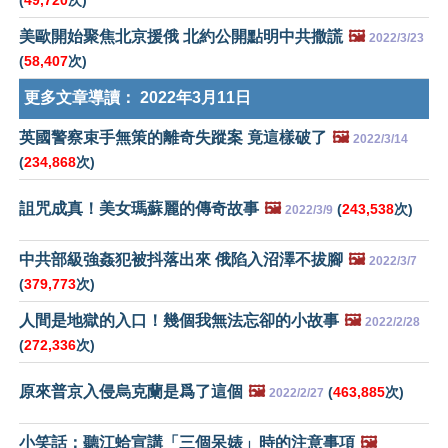
(
49,720
次)
美歐開始聚焦北京援俄 北約公開點明中共撒謊
🖼️
2022/3/23
(
58,407
次)
更多文章導讀：
2022年3月11日
英國警察束手無策的離奇失蹤案 竟這樣破了
🖼️
2022/3/14
(
234,868
次)
詛咒成真！美女瑪蘇麗的傳奇故事
🖼️
(
243,538
次)
2022/3/9
中共部級強姦犯被抖落出來 俄陷入沼澤不拔腳
🖼️
2022/3/7
(
379,773
次)
人間是地獄的入口！幾個我無法忘卻的小故事
🖼️
2022/2/28
(
272,336
次)
原來普京入侵烏克蘭是爲了這個
🖼️
(
463,885
次)
2022/2/27
小笑話：聽江蛤宣講「三個呆婊」時的注意事項
🖼️