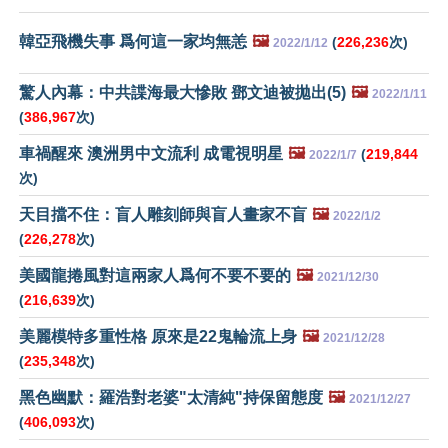
韓亞飛機失事 爲何這一家均無恙
🖼️
(
226,236
次)
2022/1/12
驚人內幕：中共諜海最大慘敗 鄧文迪被拋出(5)
🖼️
2022/1/11
(
386,967
次)
車禍醒來 澳洲男中文流利 成電視明星
🖼️
(
219,844
2022/1/7
次)
天目擋不住：盲人雕刻師與盲人畫家不盲
🖼️
2022/1/2
(
226,278
次)
美國龍捲風對這兩家人爲何不要不要的
🖼️
2021/12/30
(
216,639
次)
美麗模特多重性格 原來是22鬼輪流上身
🖼️
2021/12/28
(
235,348
次)
黑色幽默：羅浩對老婆"太清純"持保留態度
🖼️
2021/12/27
(
406,093
次)