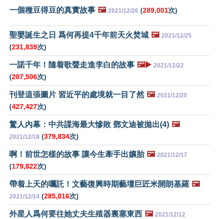
一個種豆得豆的真實故事
🖼️
(
289,001
次)
2021/12/26
聖嬰誕生之日 爲何再提4千年前天火焚城
🖼️
2021/12/25
(
231,839
次)
一諾千年！隨着歌聲走進李白的故事
🖼️▶️
2021/12/22
(
207,506
次)
刊登這張圖片 習近平的處境就一目了然
🖼️
2021/12/20
(
427,427
次)
驚人內幕：中共諜海最大慘敗 鄧文迪被拋出(4)
🖼️
(
379,834
次)
2021/12/18
啊！前世怎樣的故事 讓今生牽手出孃胎
🖼️
2021/12/17
(
179,822
次)
帶着上天的囑託！文藝復興時期藝壇巨匠米開朗基羅
🖼️
(
285,016
次)
2021/12/14
外星人爲何要往她丈夫生殖器裏塞東西
🖼️
2021/12/12