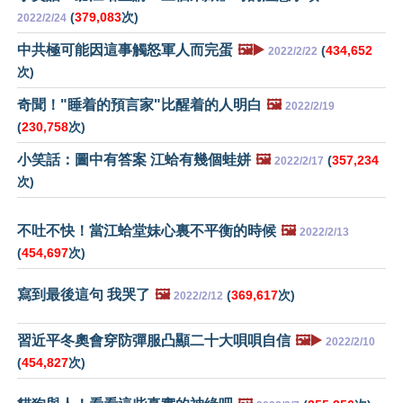
(
379,083
次)
2022/2/24
中共極可能因這事觸怒軍人而完蛋
🖼️▶️
(
434,652
2022/2/22
次)
奇聞！"睡着的預言家"比醒着的人明白
🖼️
2022/2/19
(
230,758
次)
小笑話：圖中有答案 江蛤有幾個蛙姘
🖼️
(
357,234
2022/2/17
次)
不吐不快！當江蛤堂妹心裏不平衡的時候
🖼️
2022/2/13
(
454,697
次)
寫到最後這句 我哭了
🖼️
(
369,617
次)
2022/2/12
習近平冬奧會穿防彈服凸顯二十大唄唄自信
🖼️▶️
2022/2/10
(
454,827
次)