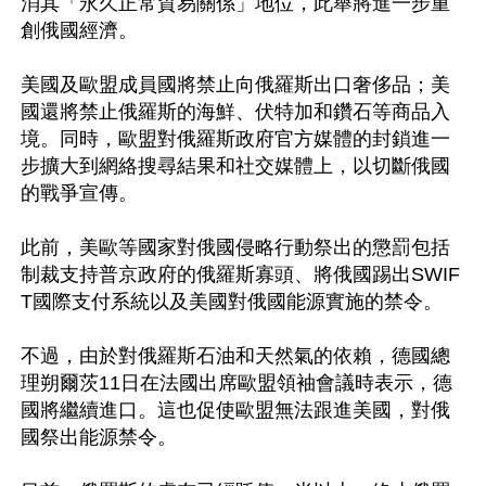
消其「永久正常貿易關係」地位，此舉將進一步重
創俄國經濟。

美國及歐盟成員國將禁止向俄羅斯出口奢侈品；美
國還將禁止俄羅斯的海鮮、伏特加和鑽石等商品入
境。同時，歐盟對俄羅斯政府官方媒體的封鎖進一
步擴大到網絡搜尋結果和社交媒體上，以切斷俄國
的戰爭宣傳。

此前，美歐等國家對俄國侵略行動祭出的懲罰包括
制裁支持普京政府的俄羅斯寡頭、將俄國踢出SWIF
T國際支付系統以及美國對俄國能源實施的禁令。

不過，由於對俄羅斯石油和天然氣的依賴，德國總
理朔爾茨11日在法國出席歐盟領袖會議時表示，德
國將繼續進口。這也促使歐盟無法跟進美國，對俄
國祭出能源禁令。
