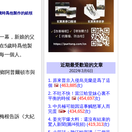
歲時爲他製作的紙領
一幕，新娘的父
在5歲時爲他製
每一個人。

近期最受歡迎的文章
2022年3月6日
日在家鄉阿普爾頓市與
1. 原來普京入侵烏克蘭是爲了這
個
🖼️
(
463,885
次)
2. 不吐不快！當江蛤堂妹心裏不
平衡的時候
🖼️
(
454,697
次)
3. 中共極可能因這事觸怒軍人而
完蛋
🖼️▶️
(
434,652
次)
梅根告訴《大紀
4. 姜光宇爆大料：還沒有結束的
驚人新聞(圖/4視頻) (
419,313
次)