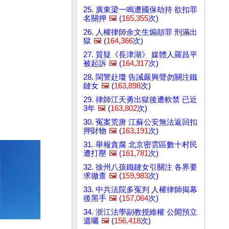
25. 廣東梁一鳴遭國保劫持 欲扣罪
名關押
🖼️
(
165,355
次)
26. 人權律師余文生煽顛罪 刑滿出
獄
🖼️
(
164,366
次)
27. 質疑《長津湖》 媒體人羅昌平
被起訴
🖼️
(
164,317
次)
28. 閩警赴瓊 告誡嚴興聲勿關注鐵
鏈女
🖼️
(
163,898
次)
29. 律師江天勇出獄後遭軟禁 已近
3年
🖼️
(
163,802
次)
30. 冤案荒唐 江蘇公安無法返回扣
押財物
🖼️
(
163,191
次)
31. 舉報貪腐 北京密雲區數十村民
遭打壓
🖼️
(
161,781
次)
32. 徐州八孩鐵鏈女引關注 各界要
求徹查
🖼️
(
159,983
次)
33. 中共法院多冤判 人權律師揭幕
後黑手
🖼️
(
157,064
次)
34. 浙江法學副教授維權 公開預立
遺囑
🖼️
(
156,418
次)