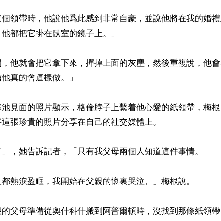
這個領帶時，他說他爲此感到非常自豪，並說他將在我的婚禮
他都把它掛在臥室的鏡子上。」

間，他就會把它拿下來，撣掉上面的灰塵，然後重複說，他會
他真的會這樣做。」

舞池見面的照片顯示，格倫脖子上繫着他心愛的紙領帶，梅根
這張珍貴的照片分享在自己的社交媒體上。

了」，她告訴記者，「只有我父母兩個人知道這件事情。

人都熱淚盈眶，我開始在父親的懷裏哭泣。」梅根說。

根的父母準備從奧什科什搬到阿普爾頓時，沒找到那條紙領帶