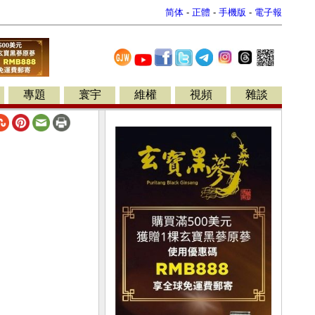
简体
-
正體
-
手機版
-
電子報
專題
寰宇
維權
視頻
雜談