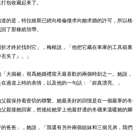
打包收藏起來了。

知道的是，特拉維斯已經向格倫徵求向她求婚的許可，所以格
回了那條紙領帶。

周折才終於找到它」，梅根說，「他把它藏在車庫的工具箱裏
丟失了』。」

的「大揭祕」視爲她婚禮當天最喜歡的兩個時刻之一。她說，
走在過道上時的表情，以及他的一句話：「妳真漂亮。」

的父親保持着密切的聯繫。她最美好的回憶是在一個嚴寒的冬
她父親接她回家，然後給她穿上他最舒適的冬襪來溫暖她的腳。
好的爸爸」，她說，「我還有另外兩個姐妹和三個兄弟，我們