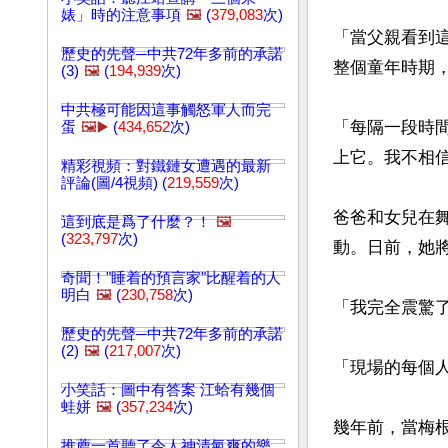
婊」時的注意事項
🖼️
(
379,083
次)
「當父親看到
歷史的先聲─中共72年多前的承諾
整個童年時期，
(3)
🖼️
(
194,939
次)
中共極可能因這事觸怒軍人而完
「每隔一段時
蛋
🖼️▶️
(
434,652
次)
上它。我不相信
精彩視頻：對鐵鏈女遭遇的最新
評論(圖/4視頻) (
219,559
次)
爸爸和女兒在
這到底是爲了什麼？！
🖼️
(
323,797
次)
動。日前，她將
奇聞！"睡着的預言家"比醒着的人
明白
🖼️
(
230,758
次)
「我完全震驚
歷史的先聲─中共72年多前的承諾
(2)
🖼️
(
217,007
次)
「現場的每個
小笑話：圖中有答案 江蛤有幾個
蛙姘
🖼️
(
357,234
次)
幾年前，當梅
推薦一首聽了令人神清氣爽的樂