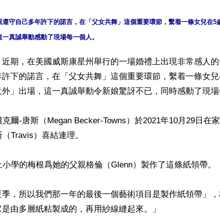
親遵守自己多年許下的諾言，在「父女共舞」這個重要環節，繫着一條女兒在5
】近期，在美國威斯康星州舉行的一場婚禮上出現非常感人的
年許下的諾言，在「父女共舞」這個重要環節，繫着一條女兒
意外」出場，這一真誠舉動令新娘驚訝不已，同時感動了現場
爾-唐斯（Megan Becker-Towns）於2021年10月29
（Travis）喜結連理。

上小學的梅根爲她的父親格倫（Glenn）製作了這條紙領帶。

夏季，所以我們那一年的最後一個藝術項目是製作紙領帶」，
是由多層紙粘製成的，再用紗線縫起來。」
