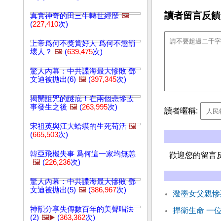
讀者留言反饋
真實神奇的田三牛轉世經歷
🖼️
(
227,410
次)
上帝爲何不獎賞好人 爲何不懲罰
壞人？
🖼️
(
639,475
次)
驚人內幕：中共諜海最大慘敗 鄧
文迪被拋出(6)
🖼️
(
397,345
次)
揭開詛咒的謎底！在兩個悲慘故
事發生之後
🖼️
(
263,995
次)
讀者暱稱:
宋祖英與江大蛤蟆的生死苟活
🖼️
(
665,503
次)
韓亞飛機失事 爲何這一家均無恙
歡迎您的留言
🖼️
(
226,236
次)
驚人內幕：中共諜海最大慘敗 鄧
文迪被拋出(5)
🖼️
(
386,967
次)
潑墨女父親慘
神韻分享失傳數百年的美聲唱法
捍衛生命 一
(2)
🖼️▶️
(
363,362
次)