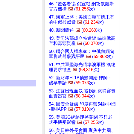
46. "匿名者"對俄宣戰 網攻俄羅斯
官方機構
🖼️
(
61,256
次)
47. 海軍上將：美國面臨前所未有
的中俄核威脅
🖼️
(
61,234
次)
48. 新聞簡述
🖼️
(
60,269
次)
49. 美司法部成立特遣隊 瞄準俄高
官和寡頭資產
🖼️
(
60,070
次)
50. 聯合國人權專家：中俄向緬甸
軍售武器殺戮平民
🖼️
(
59,863
次)
51. 中共軍艦激光瞄準澳軍機 澳總
理要求徹查
🖼️
(
59,816
次)
52. 新財年H-1B抽籤開始 律師：
儘早申請
🖼️
(
59,073
次)
53. 江蘇出現血奴 被拐到柬埔寨賣
血賣器官
🖼️
(
58,044
次)
54. 因安全疑慮 印度再禁54款中國
相關APP
🖼️
(
57,919
次)
55. 美國3G網絡即將關閉 不只老
式手機受影響
🖼️
(
57,255
次)
56. 美日韓外長會面 聚焦中共國、