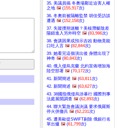
35. 美議員揭 冬奧場鄰近迫害人權
之地
🖼️
(
155,917
次)
36. 冬奧前被隔離監禁 胡佳受訪談
遭遇
🖼️
(
152,158
次)
37. 失蹤撲朔迷離？美核潛艇陰差
陽錯進入另外時空
🖼️
(
83,986
次)
38. 會講因果或預示吉凶 動物竟能
口吐人言
🖼️
(
82,844
次)
39. 她看完這個演出後 身體出現了
神奇
🖼️
(
80,843
次)
40. 俄入侵烏克蘭 北約宣佈增加海
陸空部署
🖼️
(
70,172
次)
41. 新聞簡述
🖼️
(
63,811
次)
42. 新聞簡述
🖼️
(
63,627
次)
43. 38國指俄侵烏涉暴行 國際刑事
法庭展開調查
🖼️
(
62,893
次)
44. 聯大緊急會議決議 要求俄羅斯
停火併撤兵
🖼️
(
62,231
次)
45. 遭美歐從SWIFT剔除 俄銀行名
單出爐
🖼️
(
61,799
次)