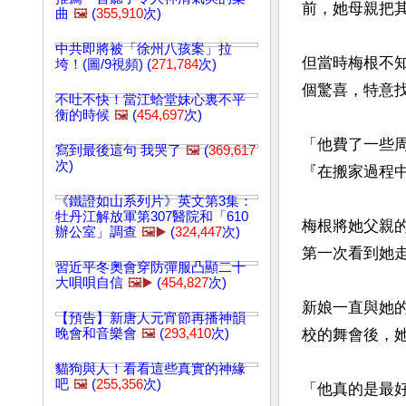
前，她母親把其
曲
🖼️
(
355,910
次)
中共即將被「徐州八孩案」拉
但當時梅根不
垮！(圖/9視頻) (
271,784
次)
個驚喜，特意找
不吐不快！當江蛤堂妹心裏不平
衡的時候
🖼️
(
454,697
次)
「他費了一些
寫到最後這句 我哭了
🖼️
(
369,617
次)
『在搬家過程中
《鐵證如山系列片》英文第3集：
牡丹江解放軍第307醫院和「610
梅根將她父親
辦公室」調查
🖼️▶️
(
324,447
次)
第一次看到她
習近平冬奧會穿防彈服凸顯二十
大唄唄自信
🖼️▶️
(
454,827
次)
新娘一直與她
【預告】新唐人元宵節再播神韻
晚會和音樂會
🖼️
(
293,410
次)
校的舞會後，
貓狗與人！看看這些真實的神緣
吧
🖼️
(
255,356
次)
「他真的是最