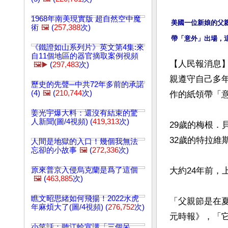
1968年南美現實版 超自然空中魔
美國一位新娘的父
術
🖼️
(
257,388
次)
《鐵證如山系列片》英文第4集:來
自11個地區的器官摘取案例視頻
【人民報消息
🖼️▶️
(
297,483
次)
親遵守自己多
歷史的先聲─中共72年多前的承諾
(4)
🖼️
(
210,744
次)
作的紙領帶「
姜光宇爆大料：還沒有結束的驚
人新聞(圖/4視頻) (
419,313
次)
29歲的梅根．貝克
32歲的特拉維斯
人間是地獄的入口！幾個我無法
忘卻的小故事
🖼️
(
272,336
次)
原來普京入侵烏克蘭是爲了這個
大約24年前，
🖼️
(
463,885
次)
瞧文昭思緒如何飛揚！2022水虎
「父親節是在
年麻煩大了(圖/4視頻) (
276,752
次)
元時報》，「它
小笑話：聽江蛤宣講「三個呆