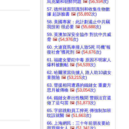
烏克蘭和朝鮮問題
🖼️
(
56,934
次)
57. 德州就面部識別和收集生物數
據 起訴臉書
🖼️
(
55,892
次)
58. 美國專家：此計劃遏止中共竊
我技術 很必要
🖼️
(
55,688
次)
59. 英澳加深安全協作 對抗中共威
脅
🖼️
(
54,976
次)
60. 大連寶馬車撞人致5死 司機"報
復社會"獲死刑
🖼️
(
54,676
次)
61. 福建女嬰鉈中毒 原因不明家人
爆料被刪帖
🖼️
(
54,539
次)
62. 哈爾濱當街擄人 路人助10歲女
童脫險
🖼️
(
53,215
次)
63. 聲援相同遭遇的鐵鏈女 重慶方
思月被傳喚
🖼️
(
53,054
次)
64. 鐵鏈女牽出性醜聞 豐縣法官還
做了這勾當
🖼️
(
51,873
次)
65. 字節跳動員工猝死 傳強制加班
耽誤就醫
🖼️
(
51,663
次)
66. 上海網民：三十年前朋友要給
我買個女人
🖼️
(
51,341
次)