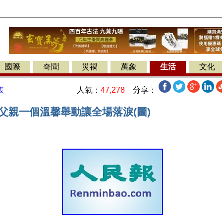
國際
奇聞
災禍
萬象
生活
文化
人氣：
47,278
分享：
表
父親一個溫馨舉動讓全場落淚(圖)