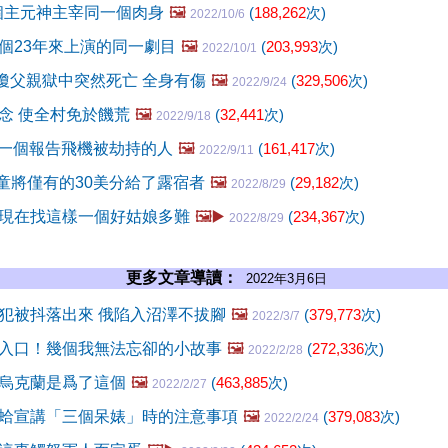
4個主元神主宰同一個肉身
🖼️
(
188,262
次)
2022/10/6
個23年來上演的同一劇目
🖼️
(
203,993
次)
2022/10/1
瑤瓊父親獄中突然死亡 全身有傷
🖼️
(
329,506
次)
2022/9/24
念 使全村免於饑荒
🖼️
(
32,441
次)
2022/9/18
：第一個報告飛機被劫持的人
🖼️
(
161,417
次)
2022/9/11
歲童將僅有的30美分給了露宿者
🖼️
(
29,182
次)
2022/8/29
現在找這樣一個好姑娘多難
🖼️▶️
(
234,367
次)
2022/8/29
更多文章導讀：
2022年3月6日
犯被抖落出來 俄陷入沼澤不拔腳
🖼️
(
379,773
次)
2022/3/7
入口！幾個我無法忘卻的小故事
🖼️
(
272,336
次)
2022/2/28
烏克蘭是爲了這個
🖼️
(
463,885
次)
2022/2/27
蛤宣講「三個呆婊」時的注意事項
🖼️
(
379,083
次)
2022/2/24