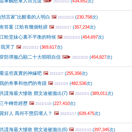
這事觸怒軍人而完蛋
🖼️▶️
(
434,652
次)
2022/2/22
的預言家"比醒着的人明白
🖼️
(
230,758
次)
2022/2/19
有答案 江蛤有幾個蛙姘
🖼️
(
357,234
次)
2022/2/17
江蛤堂妹心裏不平衡的時候
🖼️
(
454,697
次)
2022/2/13
 我哭了
🖼️
(
369,617
次)
2022/2/12
穿防彈服凸顯二十大唄唄自信
🖼️▶️
(
454,827
次)
2022/2/10
看這些真實的神緣吧
🖼️
(
255,356
次)
2022/2/7
我的奇事和他們的奇蹟
🖼️
(
482,536
次)
2022/2/4
共諜海最大慘敗 鄧文迪被拋出(7)
🖼️
(
389,011
次)
2022/2/1
三牛轉世經歷
🖼️
(
227,410
次)
2022/1/28
賞好人 爲何不懲罰壞人？
🖼️
(
639,475
次)
2022/1/17
共諜海最大慘敗 鄧文迪被拋出(6)
🖼️
(
397,345
次)
2022/1/15