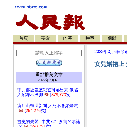
首頁
要聞
內幕
時事
幽默
2022年3月6日
發
女兒婚禮上 
重點推薦文章
2022年3月6日
中共部級強姦犯被抖落出來 俄陷
入沼澤不拔腳
🖼️
(
379,773
次)
唐江山轉世新聞 人死不會如燈滅
🖼️
(
254,276
次)
歷史的先聲─中共72年多前的承諾
(5)
🖼️
(
220,731
次)