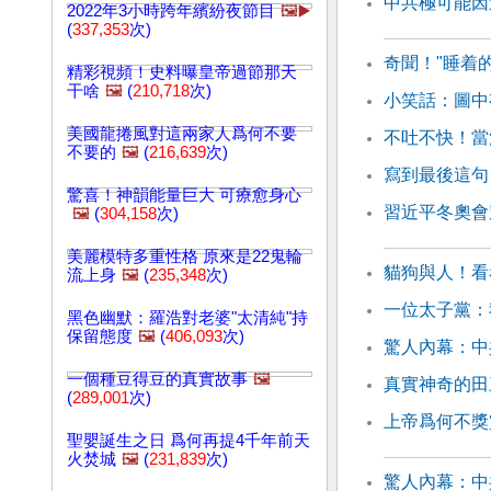
中共極可能因
2022年3小時跨年繽紛夜節目
🖼️▶️
(
337,353
次)
奇聞！"睡着
精彩視頻！史料曝皇帝過節那天
干啥
🖼️
(
210,718
次)
小笑話：圖中
美國龍捲風對這兩家人爲何不要
不吐不快！當
不要的
🖼️
(
216,639
次)
寫到最後這句
驚喜！神韻能量巨大 可療愈身心
習近平冬奧會
🖼️
(
304,158
次)
美麗模特多重性格 原來是22鬼輪
貓狗與人！看
流上身
🖼️
(
235,348
次)
一位太子黨：
黑色幽默：羅浩對老婆"太清純"持
保留態度
🖼️
(
406,093
次)
驚人內幕：中
一個種豆得豆的真實故事
🖼️
真實神奇的田
(
289,001
次)
上帝爲何不獎
聖嬰誕生之日 爲何再提4千年前天
火焚城
🖼️
(
231,839
次)
驚人內幕：中