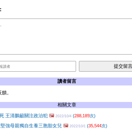
:
讀者留言
反饋。
相關文章
死 王清鵬籲關注政治犯
🖼️
(
288,189
次)
2022/10/4
位堅強母親獨自生養三胞胎女兒
🖼️
(
35,544
次)
2022/10/1