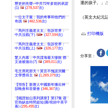
運的孩子。」△
歷史的先聲─中共72年多前的承諾
(1)
🖼️
(
278,537
次)
（英文大紀元記者L
一位太子黨：我的奇事和他們的
奇蹟
🖼️
(
482,536
次)
文章網址: http://w
「馬列主義老太太」告訴世界：
打印機版
中共沒戲(下)
🖼️▶️
(
327,594
次)
「馬列主義老太太」告訴世界：
中共沒戲(上)
🖼️▶️
(
326,177
次)
分享至：
驚人內幕：中共諜海最大慘敗 鄧
文迪被拋出(7)
🖼️
(
389,011
次)
毛主席死那天！莫言不愧諾貝爾
文學獎得主
🖼️
(
1,269,379
次)
【預告】新唐人中國新年播出神
韻晚會和音樂會 (
346,367
次)
【鐵證如山系列講座】第17集 器
官熱缺血時間超短(圖/視頻中英字
幕) (
295,495
次)