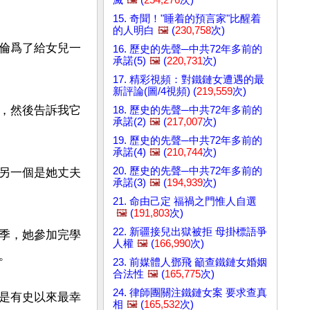
15. 奇聞！"睡着的預言家"比醒着
的人明白
🖼️
(
230,758
次)
倫爲了給女兒一
16. 歷史的先聲─中共72年多前的
承諾(5)
🖼️
(
220,731
次)
17. 精彩視頻：對鐵鏈女遭遇的最
新評論(圖/4視頻) (
219,559
次)
，然後告訴我它
18. 歷史的先聲─中共72年多前的
承諾(2)
🖼️
(
217,007
次)
19. 歷史的先聲─中共72年多前的
承諾(4)
🖼️
(
210,744
次)
20. 歷史的先聲─中共72年多前的
另一個是她丈夫
承諾(3)
🖼️
(
194,939
次)
21. 命由己定 福禍之門惟人自選
🖼️
(
191,803
次)
22. 新疆接兒出獄被拒 母掛標語爭
季，她參加完學
人權
🖼️
(
166,990
次)


23. 前媒體人鄧飛 籲查鐵鏈女婚姻
合法性
🖼️
(
165,775
次)
24. 律師團關注鐵鏈女案 要求查真
是有史以來最幸
相
🖼️
(
165,532
次)