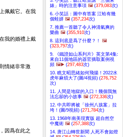
5. 小笑話：聽江蛤宣講「三個呆
婊」時的注意事項
🖼️
(
379,083
次)
上佩戴它。在我
6. 小笑話：圖中有答案 江蛤有幾
個蛙姘
🖼️
(
357,234
次)
7. 推薦一首聽了令人神清氣爽的
樂曲
🖼️
(
355,910
次)
在我的婚禮上戴
8. 這到底是爲了什麼？！
🖼️
(
323,797
次)
9. 《鐵證如山系列片》英文第4集:
來自11個地區的器官摘取案例視
頻
🖼️▶️
(
297,483
次)
則情緒非常激
10. 瞧文昭思緒如何飛揚！2022水
虎年麻煩大了(圖/4視頻) (
276,752
次)
11. 人間是地獄的入口！幾個我無
法忘卻的小故事
🖼️
(
272,336
次)
12. 中共即將被「徐州八孩案」拉
垮！(圖/9視頻) (
271,784
次)
13. 1968年南美現實版 超自然空
中魔術
🖼️
(
257,388
次)
，因爲在此之
14. 唐江山轉世新聞 人死不會如燈
滅
🖼️
(
254,276
次)