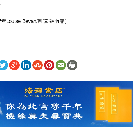


ouise Bevan/翻譯 張雨霏）
ww.renminbao.com/rmb/articles/2022/3/6/74016b.html