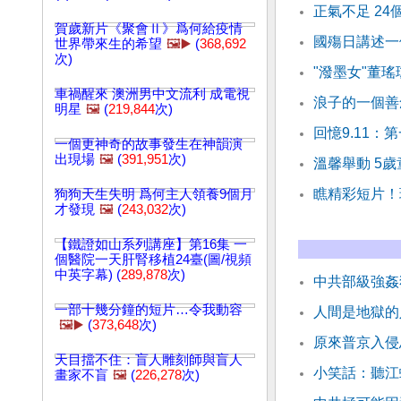
正氣不足 2
賀歲新片《聚會Ⅱ》爲何給疫情
國殤日講述一
世界帶來生的希望
🖼️▶️
(
368,692
次)
"潑墨女"董
車禍醒來 澳洲男中文流利 成電視
浪子的一個善
明星
🖼️
(
219,844
次)
回憶9.11
一個更神奇的故事發生在神韻演
出現場
🖼️
(
391,951
次)
溫馨舉動 5
瞧精彩短片！
狗狗天生失明 爲何主人領養9個月
才發現
🖼️
(
243,032
次)
【鐵證如山系列講座】第16集 一
個醫院一天肝腎移植24臺(圖/視頻
中英字幕) (
289,878
次)
中共部級強姦
一部十幾分鐘的短片…令我動容
人間是地獄的
🖼️▶️
(
373,648
次)
原來普京入侵
天目擋不住：盲人雕刻師與盲人
小笑話：聽江
畫家不盲
🖼️
(
226,278
次)