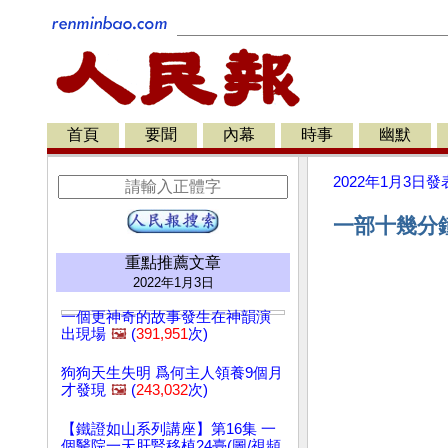
首頁
要聞
內幕
時事
幽默
2022年1月3日
發
一部十幾分鐘
重點推薦文章
2022年1月3日
一個更神奇的故事發生在神韻演
出現場
🖼️
(
391,951
次)
狗狗天生失明 爲何主人領養9個月
才發現
🖼️
(
243,032
次)
【鐵證如山系列講座】第16集 一
個醫院一天肝腎移植24臺(圖/視頻