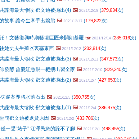
2021/12/20
共諜海最大慘敗 鄧文迪被拋出(4)
🖼️
(
379,834
次)
2021/12/18
的故事 讓今生牽手出孃胎
🖼️
(
179,822
次)
2021/12/17
託！文藝復興時期藝壇巨匠米開朗基羅
🖼️
(
285,016
次)
2021/12/14
往她丈夫生殖器裏塞東西
🖼️
(
292,814
次)
2021/12/12
共諜海最大慘敗 鄧文迪被拋出(3)
🖼️
(
347,573
次)
2021/12/11
帥發酵 曾慶紅急眼一耙摟出習全家
🖼️
(
829,240
次)
2021/12/10
共諜海最大慘敗 鄧文迪被拋出(2)
🖼️
(
427,653
次)
2021/12/7
神祕失蹤案即將水落石出
🖼️
(
350,755
次)
2021/12/5
共諜海最大慘敗 鄧文迪被拋出(1)
🖼️
(
386,475
次)
2021/12/4
恆問鄧文迪被退貨原因
🖼️
(
433,786
次)
2021/12/2
吳儀一聲"婊子" 江澤民急的跺不了腳
🖼️
(
498,455
次)
2021/12/1