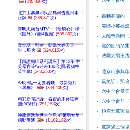
六中全會後！
🖼️
(
349,930
次)
北京山寨無印良品爲何告贏日本
轟動芬蘭的一
正牌
🖼️
(
289,871
次)
美國小英雄淚
黃明志兩首MTV：《玻璃心》和
《牆外》(圖/4視頻) (
595,862
次)
太離奇新聞！
真笑話：那啥，朝陽大媽天天
黨的斷頭預兆
盼…那啥
🖼️
(
324,015
次)
法國太陽王路
【鐵證如山系列講座】第12集 中
美器官等待時差100倍(圖/視頻中
英字幕) (
243,250
次)
北京山寨無印
真笑話：那啥
今晚9點一定要看哦！最新短片
《尋狗》
🖼️▶️
(
344,405
次)
六中全會當天
精彩新聞評論：看習的末路狂奔
六中全會前，
(圖/4視頻) (
291,153
次)
頂着邪黨害百
神韻傳遞創世主信息 好萊塢女星
感動落淚
🖼️▶️
(
1,102,182
次)
黨講述三個陽