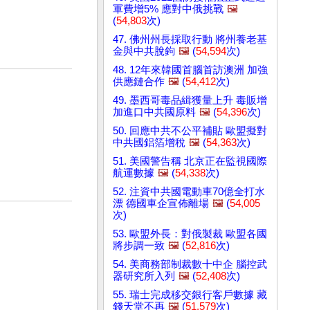
軍費增5% 應對中俄挑戰
🖼️
(
54,803
次)
47. 佛州州長採取行動 將州養老基
金與中共脫鉤
🖼️
(
54,594
次)
48. 12年來韓國首腦首訪澳洲 加強
供應鏈合作
🖼️
(
54,412
次)
49. 墨西哥毒品緝獲量上升 毒販增
加進口中共國原料
🖼️
(
54,396
次)
50. 回應中共不公平補貼 歐盟擬對
中共國鋁箔增稅
🖼️
(
54,363
次)
51. 美國警告稱 北京正在監視國際
航運數據
🖼️
(
54,338
次)
52. 注資中共國電動車70億全打水
漂 德國車企宣佈離場
🖼️
(
54,005
次)
53. 歐盟外長：對俄製裁 歐盟各國
將步調一致
🖼️
(
52,816
次)
54. 美商務部制裁數十中企 腦控武
器研究所入列
🖼️
(
52,408
次)
55. 瑞士完成移交銀行客戶數據 藏
錢天堂不再
🖼️
(
51,579
次)