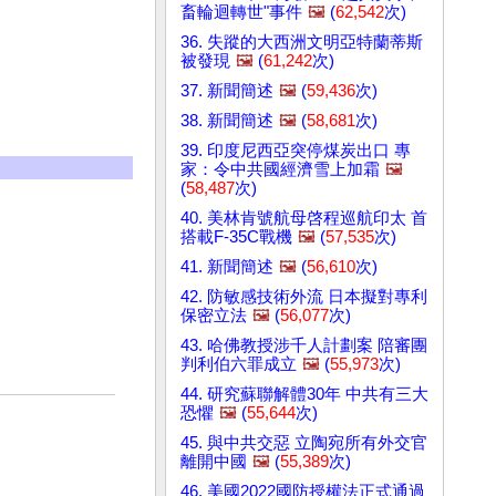
畜輪迴轉世"事件
🖼️
(
62,542
次)
36. 失蹤的大西洲文明亞特蘭蒂斯
被發現
🖼️
(
61,242
次)
37. 新聞簡述
🖼️
(
59,436
次)
38. 新聞簡述
🖼️
(
58,681
次)
39. 印度尼西亞突停煤炭出口 專
家：令中共國經濟雪上加霜
🖼️
(
58,487
次)
40. 美林肯號航母啓程巡航印太 首
搭載F-35C戰機
🖼️
(
57,535
次)
41. 新聞簡述
🖼️
(
56,610
次)
42. 防敏感技術外流 日本擬對專利
保密立法
🖼️
(
56,077
次)
43. 哈佛教授涉千人計劃案 陪審團
判利伯六罪成立
🖼️
(
55,973
次)
44. 研究蘇聯解體30年 中共有三大
恐懼
🖼️
(
55,644
次)
45. 與中共交惡 立陶宛所有外交官
離開中國
🖼️
(
55,389
次)
46. 美國2022國防授權法正式通過