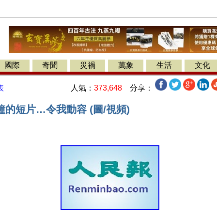
國際
奇聞
災禍
萬象
生活
文化
人氣：
373,648
分享：
表
的短片…令我動容 (圖/視頻)