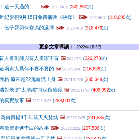
！這一天過的……
🖼️▶️
(
342,950
次)
2021/9/19
世紀影視9月15日免費播映《抉擇》
🖼️▶️
(
318,095
次)
2021/9/15
：伍子胥與何寶康的選擇
🖼️▶️
(
318,476
次)
2021/9/10
更多文章導讀：
2022年1月3日
盲人雕刻師與盲人畫家不盲
🖼️
(
226,278
次)
2022/1/2
這兩家人爲何不要不要的
🖼️
(
216,639
次)
2021/12/30
性格 原來是22鬼輪流上身
🖼️
(
235,348
次)
2021/12/28
浩對老婆"太清純"持保留態度
🖼️
(
406,092
次)
2021/12/27
的真實故事
🖼️
(
289,001
次)
2021/12/26
 爲何再提4千年前天火焚城
🖼️
(
231,839
次)
2021/12/25
着歌聲走進李白的故事
🖼️▶️
(
207,506
次)
2021/12/22
 習近平的處境就一目了然
🖼️
(
427,427
次)