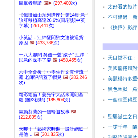
目擊者舉證
🖼️▶️
(
297,400
次)
太好看的短片
【鐵證如山系列講座】第14集 急
不可錯過！新
診肝移植高達26.6%(圖/視頻中英
字幕) (
261,441
次)
《抉擇》影評
小笑話：江綿恆問鄧文迪被退貨
原因
🖼️
(
433,786
次)
十八大趣聞 吳儀一聲"婊子" 江澤
天目擋不住：
民急的跺不了腳
🖼️
(
498,455
次)
美國龍捲風對
六中全會後！小學生作文真情流
露 老師評語蓋了帽兒
🖼️
(
283,246
美麗模特多重
次)
黑色幽默：羅
精彩絕倫！姜光宇大話米開朗基
一個種豆得豆
羅 (圖/3視頻) (
185,804
次)
轟動芬蘭的一個輪迴故事
🖼️
聖嬰誕生之日
(
212,839
次)
一諾千年！隨
天哪！「藝術家時裝」設計總監
是他…
🖼️
(
301,835
次)
刊登這張圖片