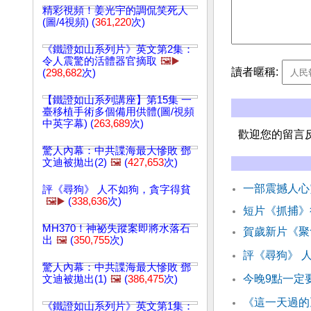
精彩視頻！姜光宇的調侃笑死人
(圖/4視頻) (
361,220
次)
《鐵證如山系列片》英文第2集：
令人震驚的活體器官摘取
🖼️▶️
讀者暱稱:
(
298,682
次)
【鐵證如山系列講座】第15集 一
臺移植手術多個備用供體(圖/視頻
中英字幕) (
263,689
次)
歡迎您的留言
驚人內幕：中共諜海最大慘敗 鄧
文迪被拋出(2)
🖼️
(
427,653
次)
一部震撼人心
評《尋狗》 人不如狗，貪字得貧
🖼️▶️
(
338,636
次)
短片《抓捕》
MH370！神祕失蹤案即將水落石
賀歲新片《聚
出
🖼️
(
350,755
次)
評《尋狗》 
驚人內幕：中共諜海最大慘敗 鄧
今晚9點一定
文迪被拋出(1)
🖼️
(
386,475
次)
《這一天過的
《鐵證如山系列片》英文第1集：