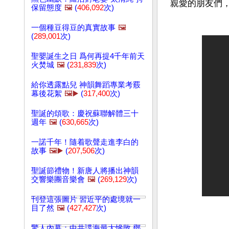
保留態度
🖼️
(
406,092
次)
一個種豆得豆的真實故事
🖼️
(
289,001
次)
聖嬰誕生之日 爲何再提4千年前天
火焚城
🖼️
(
231,839
次)
給你透露點兒 神韻舞蹈專業考覈
幕後花絮
🖼️▶️
(
317,400
次)
聖誕的頌歌：慶祝蘇聯解體三十
週年
🖼️
(
630,665
次)
一諾千年！隨着歌聲走進李白的
故事
🖼️▶️
(
207,506
次)
聖誕節禮物！新唐人將播出神韻
交響樂團音樂會
🖼️
(
269,129
次)
刊登這張圖片 習近平的處境就一
目了然
🖼️
(
427,427
次)
文章網址: http://w
驚人內幕：中共諜海最大慘敗 鄧