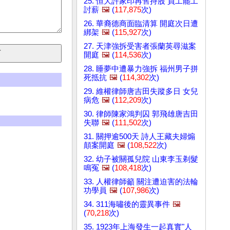
25. 恒大許家印再售持股 員工罷工
討薪
🖼️
(
117,875
次)
26. 華裔德商面臨清算 開庭次日遭
綁架
🖼️
(
115,927
次)
27. 天津強拆受害者張蘭英尋滋案
開庭
🖼️
(
114,536
次)
28. 睡夢中遭暴力強拆 福州男子拼
死抵抗
🖼️
(
114,302
次)
29. 維權律師唐吉田失蹤多日 女兒
病危
🖼️
(
112,209
次)
30. 律師陳家鴻判囚 郭飛雄唐吉田
失聯
🖼️
(
111,502
次)
31. 關押逾500天 詩人王藏夫婦煽
顛案開庭
🖼️
(
108,522
次)
32. 幼子被關孤兒院 山東李玉剃髮
鳴冤
🖼️
(
108,418
次)
33. 人權律師籲 關注遭迫害的法輪
功學員
🖼️
(
107,986
次)
34. 311海嘯後的靈異事件
🖼️
(
70,218
次)
35. 1923年上海發生一起真實"人