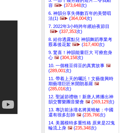
5. 一部十幾分鐘的短片…令我動
容
🖼️▶️
(
373,648
次)
6. 神韻分享失傳數百年的美聲唱
法(1)
🖼️▶️
(
364,004
次)
7. 2022年3小時跨年繽紛夜節目
🖼️▶️
(
337,353
次)
8. 給你透露點兒 神韻舞蹈專業考
覈幕後花絮
🖼️▶️
(
317,400
次)
9. 驚喜！神韻能量巨大 可療愈身
心
🖼️
(
304,158
次)
10. 一個種豆得豆的真實故事
🖼️
(
289,001
次)
11. 帶着上天的囑託！文藝復興時
期藝壇巨匠米開朗基羅
🖼️
(
285,016
次)
12. 聖誕節禮物！新唐人將播出神
韻交響樂團音樂會
🖼️
(
269,129
次)
13. 專訪前泳壇名將黃曉敏：中國
還有很多彭帥
🖼️
(
235,766
次)
14. 美麗模特多重性格 原來是22鬼
輪流上身
🖼️
(
235,348
次)