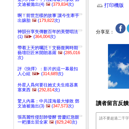
文迪被拋出(4)
🖼️
(
379,834
次)
打印機版
啊！前世怎樣的故事 讓今生牽手
出孃胎
🖼️
(
179,822
次)
神韻分享失傳數百年的美聲唱法
分享至：
(1)
🖼️▶️
(
364,004
次)
帶着上天的囑託！文藝復興時期
藝壇巨匠米開朗基羅
🖼️
(
285,016
次)
評《抉擇》：影片的這一幕最扣
人心絃
🖼️▶️
(
314,689
次)
外星人爲何要往她丈夫生殖器裏
塞東西
🖼️
(
292,814
次)
驚人內幕：中共諜海最大慘敗 鄧
讀者留言反饋
文迪被拋出(3)
🖼️
(
347,573
次)
張高麗性侵彭帥發酵 曾慶紅急眼
一耙摟出習全家
🖼️
(
829,240
次)