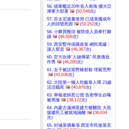
56. 德軍艦近20年首入南海 擴大亞
洲軍力部署
🖼️
(
50,548
次)
57. 芬太尼過量使用 已成美國成年
人的頭號死因
🖼️
(
50,252
次)
58. 小夥買饅頭 被防疫人員拳打腳
踢
🖼️
(
46,506
次)
59. 西安暫停採購政策 網民罵爆：
讓人窒息
🖼️
(
46,367
次)
60. 官方吹捧"人鏈傳菜" 民衆痛批
作秀
🖼️
(
46,280
次)
61. 女子被誤當野豬射殺 埋屍荒野
🖼️
(
41,636
次)
62. 大陸第一懶人吃飯靠人喂 23歲
活活餓死
🖼️
(
40,876
次)
63. 舉報老師惹公憤 告密學生自曝
被罵慘
🖼️
(
38,122
次)
64. 內蒙古滿洲里建方艙醫院 大批
援建民工被就地隔離
🖼️
(
36,634
次)
65. 封城菜價暴漲 西安市民搶菜丟