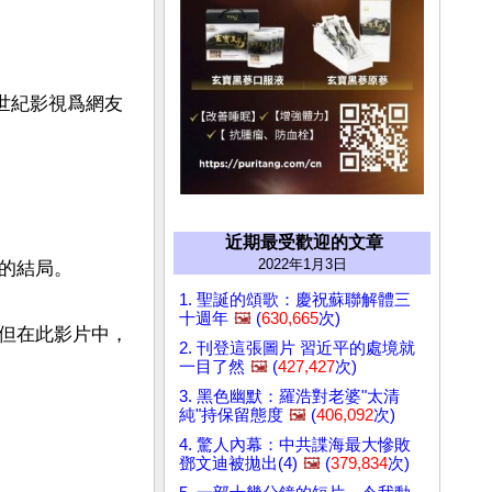
世紀影視爲網友
近期最受歡迎的文章
2022年1月3日
結局。

1. 聖誕的頌歌：慶祝蘇聯解體三
十週年
🖼️
(
630,665
次)
但在此影片中，
2. 刊登這張圖片 習近平的處境就
一目了然
🖼️
(
427,427
次)
3. 黑色幽默：羅浩對老婆"太清
純"持保留態度
🖼️
(
406,092
次)
4. 驚人內幕：中共諜海最大慘敗
鄧文迪被拋出(4)
🖼️
(
379,834
次)