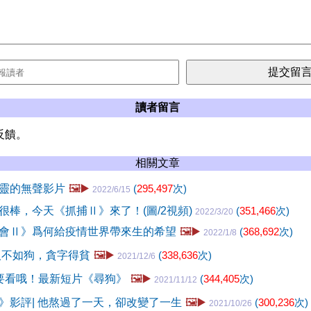
讀者留言
反饋。
相關文章
靈的無聲影片
🖼️▶️
(
295,497
次)
2022/6/15
很棒，今天《抓捕Ⅱ》來了！(圖/2視頻)
(
351,466
次)
2022/3/20
會Ⅱ》爲何給疫情世界帶來生的希望
🖼️▶️
(
368,692
次)
2022/1/8
人不如狗，貪字得貧
🖼️▶️
(
338,636
次)
2021/12/6
要看哦！最新短片《尋狗》
🖼️▶️
(
344,405
次)
2021/11/12
》影評| 他熬過了一天，卻改變了一生
🖼️▶️
(
300,236
次)
2021/10/26