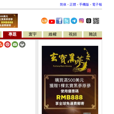
简体
-
正體
-
手機版
-
電子報
專題
寰宇
維權
視頻
雜談