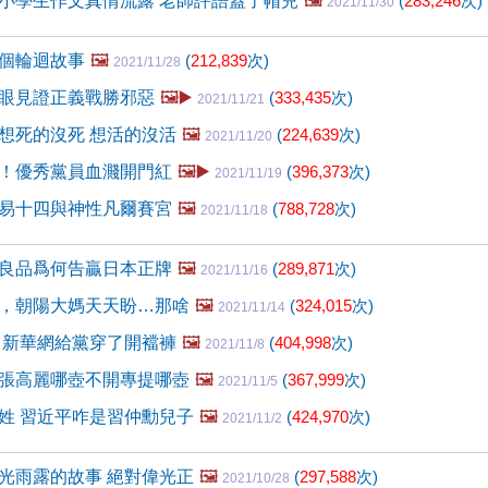
小學生作文真情流露 老師評語蓋了帽兒
🖼️
(
283,246
次)
2021/11/30
個輪迴故事
🖼️
(
212,839
次)
2021/11/28
眼見證正義戰勝邪惡
🖼️▶️
(
333,435
次)
2021/11/21
想死的沒死 想活的沒活
🖼️
(
224,639
次)
2021/11/20
！優秀黨員血濺開門紅
🖼️▶️
(
396,373
次)
2021/11/19
易十四與神性凡爾賽宮
🖼️
(
788,728
次)
2021/11/18
良品爲何告贏日本正牌
🖼️
(
289,871
次)
2021/11/16
，朝陽大媽天天盼…那啥
🖼️
(
324,015
次)
2021/11/14
 新華網給黨穿了開襠褲
🖼️
(
404,998
次)
2021/11/8
張高麗哪壺不開專提哪壺
🖼️
(
367,999
次)
2021/11/5
姓 習近平咋是習仲勳兒子
🖼️
(
424,970
次)
2021/11/2
光雨露的故事 絕對偉光正
🖼️
(
297,588
次)
2021/10/28