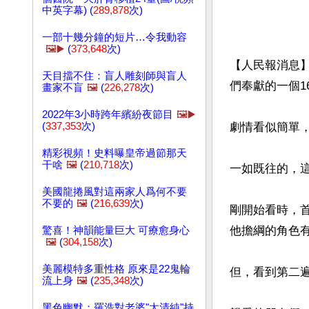
中英字幕) (
289,878
次)
一部十幾分鐘的短片…令我動容
🖼️▶️
(
373,648
次)
【人民報消息】
天目擋不住：盲人雕刻師與盲人
們奉獻的一個1
畫家不盲
🖼️
(
226,278
次)
2022年3小時跨年繽紛夜節目
🖼️▶️
(
337,353
次)
劇情看似簡單
精彩視頻！史料曝皇帝過節那天
干啥
🖼️
(
210,718
次)
一如既往的，
美國龍捲風對這兩家人爲何不要
不要的
🖼️
(
216,639
次)
剛開始看時，
他擔綱的角色有
驚喜！神韻能量巨大 可療愈身心
🖼️
(
304,158
次)
美麗模特多重性格 原來是22鬼輪
但，看到第二
流上身
🖼️
(
235,348
次)
黑色幽默：羅浩對老婆"太清純"持