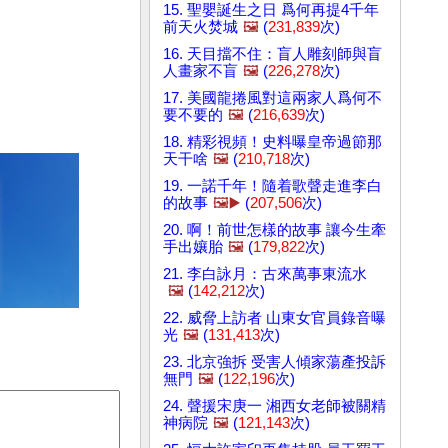
15. 聖嬰誕生之日 爲何再提4千年
前天火焚城
🖼️
(
231,839
次)
16. 天目擋不住：盲人雕刻師與盲
人畫家不盲
🖼️
(
226,278
次)
17. 美國龍捲風對這兩家人爲何不
要不要的
🖼️
(
216,639
次)
18. 精彩視頻！史料曝皇帝過節那
天干啥
🖼️
(
210,718
次)
19. 一諾千年！隨着歌聲走進李白
的故事
🖼️▶️
(
207,506
次)
20. 啊！前世怎樣的故事 讓今生牽
手出孃胎
🖼️
(
179,822
次)
21. 李白詠月：古來萬事東流水
🖼️
(
142,212
次)
22. 威脅上訪者 山東女官員錄音曝
光
🖼️
(
131,413
次)
23. 北京強拆 受害人傾家蕩產投訴
無門
🖼️
(
122,196
次)
24. 聲援宋庚一 湘西女老師被關精
神病院
🖼️
(
121,143
次)