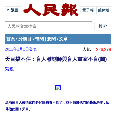
↺ 返回 
電子報
简体版
首頁
分欄目
奇聞
要聞
文章
›
›
|
›
：
2022年1月2日
發表
人氣：
226,278
天目擋不住：盲人雕刻師與盲人畫家不盲(圖)
紫巍
這兩位盲人藝術家肉身的眼睛看不見了，並不妨礙他們的藝術創作，因