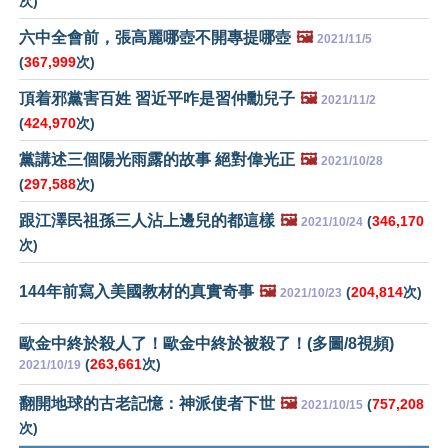
次)
六中全會前，張高麗哪壺不開專提哪壺
🖼️
2021/11/5
(
367,999
次)
頂着邪黨害百姓 習近平咋是習仲勳兒子
🖼️
2021/11/2
(
424,970
次)
黨講述三個陽光雨露的故事 絕對偉光正
🖼️
2021/10/28
(
297,588
次)
跟江澤民祖孫三人沾上邊兒的都這樣
🖼️
(
346,170
2021/10/24
次)
144年前寫入美國教材的真實奇事
🖼️
(
204,814
次)
2021/10/23
歐金中終於殺人了！歐金中終於被殺了！(多圖/8視頻)
(
263,661
次)
2021/10/19
翻開地球的古老記憶：神派使者下世
🖼️
(
757,208
2021/10/15
次)