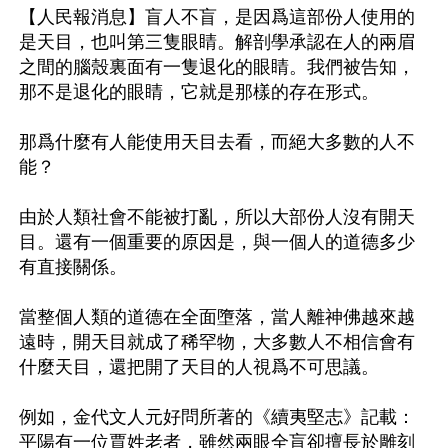
【人民報消息】盲人不盲，是因爲這部份人使用的
是天目，也叫第三隻眼睛。解剖學承認在人的兩眉
之間的腦殼裏面有一隻退化的眼睛。我們被告知，
那不是退化的眼睛，它就是那樣的存在形式。

那爲什麼有人能使用天目去看，而絕大多數的人不
能？

由於人類社會不能被打亂，所以大部份人沒有開天
目。還有一個重要的原因是，與一個人的道德多少
有直接關係。

當整個人類的道德在全面墮落，當人離神佛越來越
遠時，開天目就成了稀罕物，大多數人不相信會有
什麼天目，還把開了天目的人視爲不可思議。

例如，金代文人元好問所著的《續夷堅志》記載：
平陽有一位賈姓老者，雖然兩眼全盲卻擅長於雕刻