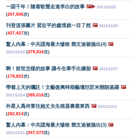
一諾千年！隨着歌聲走進李白的故事
🖼️▶️
2021/12/22
(
207,506
次)
刊登這張圖片 習近平的處境就一目了然
🖼️
2021/12/20
(
427,427
次)
驚人內幕：中共諜海最大慘敗 鄧文迪被拋出(4)
🖼️
(
379,834
次)
2021/12/18
啊！前世怎樣的故事 讓今生牽手出孃胎
🖼️
2021/12/17
(
179,822
次)
帶着上天的囑託！文藝復興時期藝壇巨匠米開朗基羅
🖼️
(
285,016
次)
2021/12/14
外星人爲何要往她丈夫生殖器裏塞東西
🖼️
2021/12/12
(
292,814
次)
驚人內幕：中共諜海最大慘敗 鄧文迪被拋出(3)
🖼️
(
347,573
次)
2021/12/11