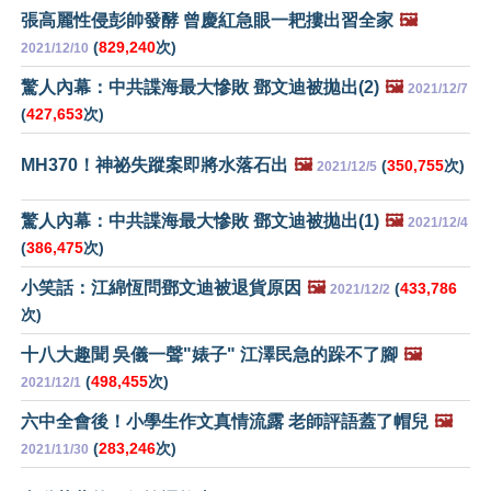
張高麗性侵彭帥發酵 曾慶紅急眼一耙摟出習全家
🖼️
(
829,240
次)
2021/12/10
驚人內幕：中共諜海最大慘敗 鄧文迪被拋出(2)
🖼️
2021/12/7
(
427,653
次)
MH370！神祕失蹤案即將水落石出
🖼️
(
350,755
次)
2021/12/5
驚人內幕：中共諜海最大慘敗 鄧文迪被拋出(1)
🖼️
2021/12/4
(
386,475
次)
小笑話：江綿恆問鄧文迪被退貨原因
🖼️
(
433,786
2021/12/2
次)
十八大趣聞 吳儀一聲"婊子" 江澤民急的跺不了腳
🖼️
(
498,455
次)
2021/12/1
六中全會後！小學生作文真情流露 老師評語蓋了帽兒
🖼️
(
283,246
次)
2021/11/30