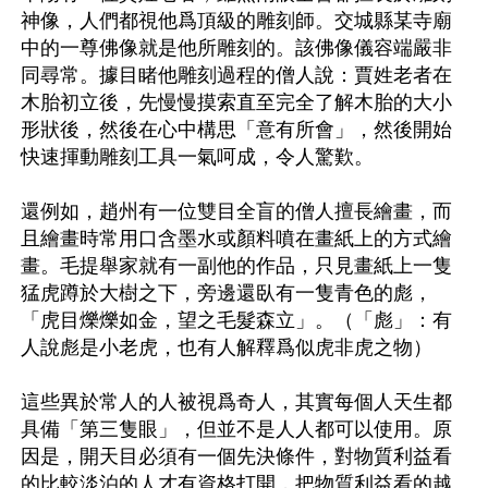
神像，人們都視他爲頂級的雕刻師。交城縣某寺廟
中的一尊佛像就是他所雕刻的。該佛像儀容端嚴非
同尋常。據目睹他雕刻過程的僧人說：賈姓老者在
木胎初立後，先慢慢摸索直至完全了解木胎的大小
形狀後，然後在心中構思「意有所會」，然後開始
快速揮動雕刻工具一氣呵成，令人驚歎。

還例如，趙州有一位雙目全盲的僧人擅長繪畫，而
且繪畫時常用口含墨水或顏料噴在畫紙上的方式繪
畫。毛提舉家就有一副他的作品，只見畫紙上一隻
猛虎蹲於大樹之下，旁邊還臥有一隻青色的彪，
「虎目爍爍如金，望之毛髮森立」。（「彪」：有
人說彪是小老虎，也有人解釋爲似虎非虎之物）

這些異於常人的人被視爲奇人，其實每個人天生都
具備「第三隻眼」，但並不是人人都可以使用。原
因是，開天目必須有一個先決條件，對物質利益看
的比較淡泊的人才有資格打開，把物質利益看的越