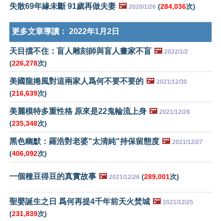
失散69年緣未斷 91歲再做夫妻
🖼️
(
284,036
次)
2020/1/26
更多文章導讀：
2022年1月2日
天目擋不住：盲人雕刻師與盲人畫家不盲
🖼️
2022/1/2
(
226,278
次)
美國龍捲風對這兩家人爲何不要不要的
🖼️
2021/12/30
(
216,639
次)
美麗模特多重性格 原來是22鬼輪流上身
🖼️
2021/12/28
(
235,348
次)
黑色幽默：羅浩對老婆"太清純"持保留態度
🖼️
2021/12/27
(
406,092
次)
一個種豆得豆的真實故事
🖼️
(
289,001
次)
2021/12/26
聖嬰誕生之日 爲何再提4千年前天火焚城
🖼️
2021/12/25
(
231,839
次)