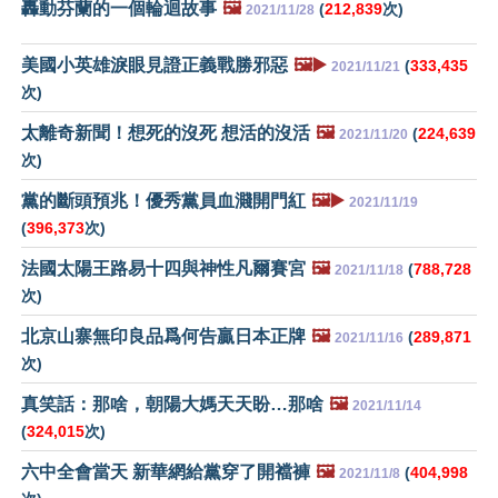
轟動芬蘭的一個輪迴故事
🖼️
(
212,839
次)
2021/11/28
美國小英雄淚眼見證正義戰勝邪惡
🖼️▶️
(
333,435
2021/11/21
次)
太離奇新聞！想死的沒死 想活的沒活
🖼️
(
224,639
2021/11/20
次)
黨的斷頭預兆！優秀黨員血濺開門紅
🖼️▶️
2021/11/19
(
396,373
次)
法國太陽王路易十四與神性凡爾賽宮
🖼️
(
788,728
2021/11/18
次)
北京山寨無印良品爲何告贏日本正牌
🖼️
(
289,871
2021/11/16
次)
真笑話：那啥，朝陽大媽天天盼…那啥
🖼️
2021/11/14
(
324,015
次)
六中全會當天 新華網給黨穿了開襠褲
🖼️
(
404,998
2021/11/8