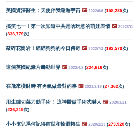
美國資深醫生：天使伴我遨遊宇宙
🖼️
(
158,235
次)
2022/8/6
搞笑七一！第一次知道中共是啥玩意的萌娃表情
🖼️
2022/7/1
(
336,779
次)
敲碎花崗岩！貓貓狗狗的今日傳奇
🖼️
(
193,570
次)
2022/7/3
這個英國紀錄片轟動世界
🖼️
(
224,616
次)
2022/4/8
在飛來橫財時 有勇氣做最對的事
🖼️
(
27,362
次)
2021/3/19
用生鏽切菜刀動手術！ 這神醫做手術忒嚇人
🖼️
2020/3/21
(
236,219
次)
小小孩兒爲何記得前世和輪迴轉生
🖼️
(
273,920
次)
2020/2/13